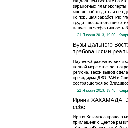
На Дальнем Востоке по итог
заработных плат эксперты р
многие работодатели сегод
не повышая заработную пла
труда - несоответствие эти
влияет на эффективность б
21 Января 2013, 19:50 |
Кадр
Вузы Дальнего Вост
требованиями реаль
Научно-образовательный ко
полной мере отвечает пот
региона. Такой вывод сдел
президиума ДВО РАН и Сов
состоявшегося во Владивос
21 Января 2013, 19:45 |
Кадр
Ирина ХАКАМАДА: Да
себе
Ирина Хакамада провела м
приглашению Центра разви
"Карьера-Форум" и в Хабаро