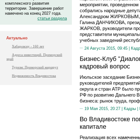
комплексного развития
мероприятии, проведенном 
территории. Завершение работ
собрались народные депута
намечено на конец 2027 года.
Александром ЖИРКОВЫМ, п
статьи раздела
Галина ДАНЧИКОВА, прези
ЖАРКОВ, руководители пр
представители муниципальн
Актуально
учебных заведений респуб
Хабаровску - 160 лет
24 Августа 2015, 09:45 |
Кад
Адреса инвестиций. Приморский
Бизнес-Клуб "Диало
край
кадровый вопрос
Туризм: Приморский маршрут
Недвижимость Владивостока
Июльское заседание Бизнес
руководителей предприяти
округа и стран АТР было п
РФ по развитию Дальнего В
бизнеса: рынок труда, проф
19 Мая 2015, 20:27 |
Кадры
|
Во Владивостоке по
капитале
Реализация всех намеченны