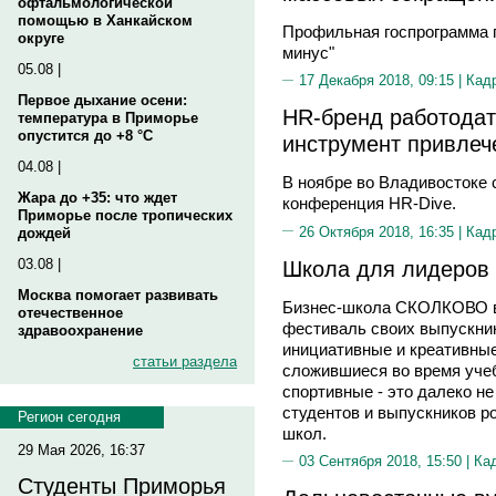
офтальмологической
помощью в Ханкайском
Профильная госпрограмма п
округе
минус"
05.08 |
17 Декабря 2018, 09:15 |
Кад
Первое дыхание осени:
HR-бренд работодат
температура в Приморье
опустится до +8 °C
инструмент привлеч
04.08 |
В ноябре во Владивостоке 
Жара до +35: что ждет
конференция HR-Dive.
Приморье после тропических
26 Октября 2018, 16:35 |
Кад
дождей
Школа для лидеров
03.08 |
Москва помогает развивать
Бизнес-школа СКОЛКОВО в 
отечественное
фестиваль своих выпускни
здравоохранение
инициативные и креативные
статьи раздела
сложившиеся во время уче
спортивные - это далеко н
студентов и выпускников р
Регион сегодня
школ.
29 Мая 2026, 16:37
03 Сентября 2018, 15:50 |
Ка
Студенты Приморья