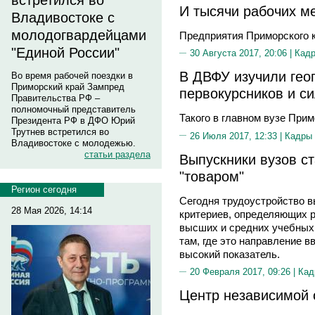
встретился во
И тысячи рабочих м
Владивостоке с
молодогвардейцами
Предприятия Приморского к
"Единой России"
30 Августа 2017, 20:06 |
Кад
В ДВФУ изучили гео
Во время рабочей поездки в
Приморский край Зампред
первокурсников и с
Правительства РФ –
полномочный представитель
Такого в главном вузе Прим
Президента РФ в ДФО Юрий
Трутнев встретился во
26 Июля 2017, 12:33 |
Кадры
Владивостоке с молодежью.
статьи раздела
Выпускники вузов с
"товаром"
Регион сегодня
Сегодня трудоустройство в
28 Мая 2026, 14:14
критериев, определяющих 
высших и средних учебных 
там, где это направление вв
высокий показатель.
20 Февраля 2017, 09:26 |
Кад
Центр независимой 