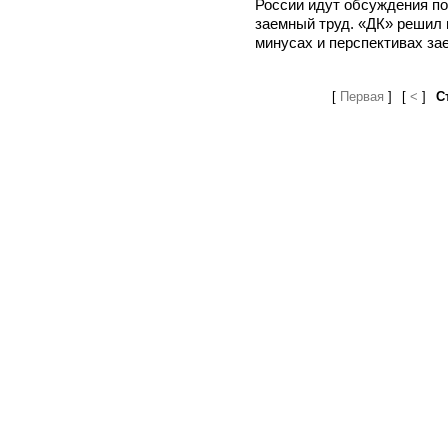
России идут обсуждения по
заемный труд. «ДК» решил 
минусах и перспективах зае
[
Первая
]
[
<
]
С