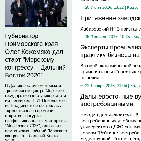
20 Июня 2016, 18:22 |
Кадры
Притяжение заводск
Хабаровский НПЗ признан 
Губернатор
15 Февраля 2016, 10:35 |
Кад
Приморского края
Эксперты проанализ
Олег Кожемяко дал
практику бизнеса н
старт "Морскому
В новой экономической реал
конгрессу – Дальний
применять опыт "прежних к
Восток 2026"
решения
В Дальневосточном морском
22 Января 2016, 11:04 |
Кадр
тренажерном центре Морского
Дальневосточные ву
государственного университета
им. адмирала Г. И. Невельского
востребованными
во Владивостоке состоялась
торжественная церемония
Ни один дальневосточный в
открытия конкурса
востребованных учебных за
профессионального мастерства
"Море зовет 2026", одного из
университетов ДФО занимае
самых ярких событий "Морского
первом "Рейтинге востребо
конгресса – Дальний Восток
медиагруппой "Россия сего
2026".