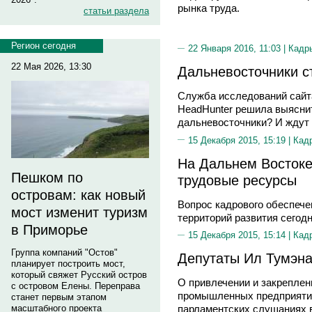
рынка труда.
статьи раздела
Регион сегодня
22 Января 2016, 11:03 |
Кадр
22 Мая 2026, 13:30
Дальневосточники с
Служба исследований сайта
HeadHunter решила выяснит
дальневосточники? И ждут 
15 Декабря 2015, 15:19 |
Кад
На Дальнем Востоке
Пешком по
трудовые ресурсы
островам: как новый
Вопрос кадрового обеспече
мост изменит туризм
территорий развития сегод
в Приморье
15 Декабря 2015, 15:14 |
Кад
Группа компаний "Остов"
Депутаты Ил Тумэна
планирует построить мост,
который свяжет Русский остров
О привлечении и закреплен
с островом Елены. Переправа
промышленных предприятия
станет первым этапом
масштабного проекта
парламентских слушаниях в