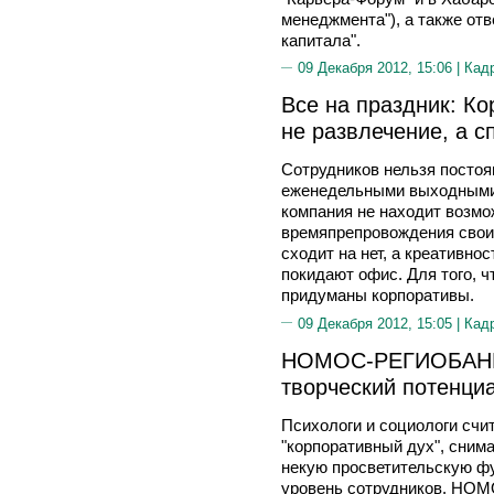
менеджмента"), а также от
капитала".
09 Декабря 2012, 15:06 |
Кад
Все на праздник: К
не развлечение, а с
Сотрудников нельзя постоя
еженедельными выходными 
компания не находит возмо
времяпрепровождения своих
сходит на нет, а креативнос
покидают офис. Для того, ч
придуманы корпоративы.
09 Декабря 2012, 15:05 |
Кад
НОМОС-РЕГИОБАНК 
творческий потенци
Психологи и социологи счи
"корпоративный дух", сним
некую просветительскую ф
уровень сотрудников. НО