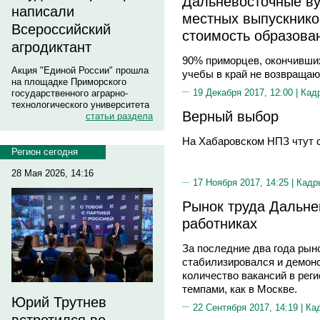
Дальневосточные ву
написали
местных выпускнико
Всероссийский
стоимость образова
агродиктант
90% приморцев, окончивши
Акция "Единой России" прошла
учебы в край не возвращаю
на площадке Приморского
19 Декабря 2017, 12:00 |
Кад
государственного аграрно-
технологического университета
Верный выбор
статьи раздела
На Хабаровском НПЗ чтут 
Регион сегодня
28 Мая 2026, 14:16
17 Ноября 2017, 14:25 |
Кадр
Рынок труда Дальнег
работниках
За последние два года рын
стабилизировался и демон
количество вакансий в реги
темпами, как в Москве.
Юрий Трутнев
22 Сентября 2017, 14:19 |
Ка