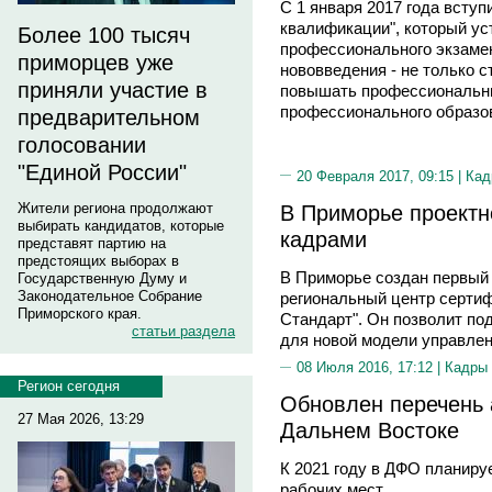
С 1 января 2017 года вступ
квалификации", который ус
Более 100 тысяч
профессионального экзамен
приморцев уже
нововведения - не только 
приняли участие в
повышать профессиональны
профессионального образов
предварительном
голосовании
"Единой России"
20 Февраля 2017, 09:15 |
Кад
В Приморье проектн
Жители региона продолжают
выбирать кандидатов, которые
кадрами
представят партию на
предстоящих выборах в
В Приморье создан первый 
Государственную Думу и
Законодательное Собрание
региональный центр серти
Приморского края.
Стандарт". Он позволит п
статьи раздела
для новой модели управлени
08 Июля 2016, 17:12 |
Кадры
Регион сегодня
Обновлен перечень 
27 Мая 2026, 13:29
Дальнем Востоке
К 2021 году в ДФО планиру
рабочих мест