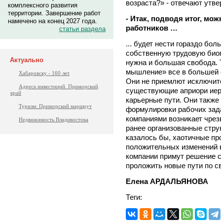
возраста?» - отвечают утве
комплексного развития
территории. Завершение работ
- Итак, подводя итог, мо
намечено на конец 2027 года.
работников …
статьи раздела
... будет нести гораздо бо
собственную трудовую биог
Актуально
нужна и большая свобода.
мышление» все в большей 
Хабаровску - 160 лет
Они не приемлют исключит
Адреса инвестиций. Приморский
существующие априори иер
край
карьерные пути. Они также
Туризм: Приморский маршрут
формулировки рабочих зад
компаниями возникает чрез
Недвижимость Владивостока
ранее организованные стру
казалось бы, хаотичные п
положительных изменений в
компании примут решение с
проложить новые пути по с
Елена АРДАЛЬЯНОВА
Теги: