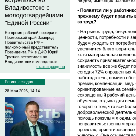
встретился во
людей, имеющих разные взг
Владивостоке с
- Появятся ли у работник
молодогвардейцами
прежнему будет править 
за труд?
"Единой России"
- На рынок труда, безусло
Во время рабочей поездки в
ценности, потребности и з
Приморский край Зампред
Правительства РФ –
будем уходить от потребит
полномочный представитель
увеличится благотворитель
Президента РФ в ДФО Юрий
хотя материальная компенса
Трутнев встретился во
сохранять привлекательнос
Владивостоке с молодежью.
значимость все же будет по
статьи раздела
сегодня 72% опрошенных Ad
работодатель, помимо обы
Регион сегодня
премии, компенсации, мед.
ориентированные на семейн
28 Мая 2026, 14:14
сокращенный рабочий день
обучения, отдыха для семьи
говорят о том, что все бол
добровольческой деятельно
помощь пожилым людям, ок
неправительственным орга
проектах, ориентированных
животных. Она осуществляе