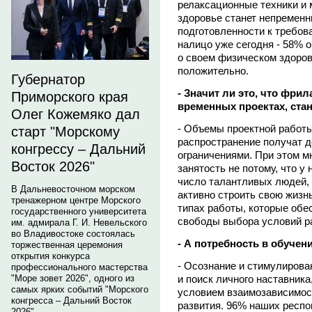
релаксационные техники и 
здоровье станет непремен
подготовленности к требов
налицо уже сегодня - 58% 
о своем физическом здоров
положительно.
Губернатор
- Значит ли это, что фри
Приморского края
временных проектах, ста
Олег Кожемяко дал
- Объемы проектной работы
старт "Морскому
распространение получат 
конгрессу – Дальний
ограничениями. При этом м
Восток 2026"
занятость не потому, что у
число талантливых людей, 
В Дальневосточном морском
активно строить свою жизн
тренажерном центре Морского
типах работы, которые об
государственного университета
свободы выбора условий р
им. адмирала Г. И. Невельского
во Владивостоке состоялась
- А потребность в обучен
торжественная церемония
открытия конкурса
- Осознание и стимулирова
профессионального мастерства
и поиск личного наставника
"Море зовет 2026", одного из
самых ярких событий "Морского
условием взаимозависимос
конгресса – Дальний Восток
развития. 96% наших респо
2026".