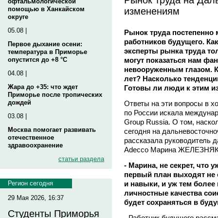
офтальмологической
изменениям
помощью в Ханкайском
округе
05.08 |
Рынок труда постепенно 
работников будущего. Как
Первое дыхание осени:
эксперты рынка труда то
температура в Приморье
могут показаться нам фан
опустится до +8 °C
невооруженным глазом. К
04.08 |
лет? Насколько тенденци
Жара до +35: что ждет
Готовы ли люди к этим 
Приморье после тропических
дождей
Ответы на эти вопросы в х
по России искала междунар
03.08 |
Group Russia. О том, наск
Москва помогает развивать
сегодня на дальневосточно
отечественное
рассказала руководитель 
здравоохранение
Adecco Марина ЖЕЛЕЗНЯ
статьи раздела
- Марина, не секрет, что 
первый план выходят не
и навыки, и уж тем более
Регион сегодня
личностные качества сои
29 Мая 2026, 16:37
будет сохраняться в буд
Студенты Приморья
- Работник будущего рассма