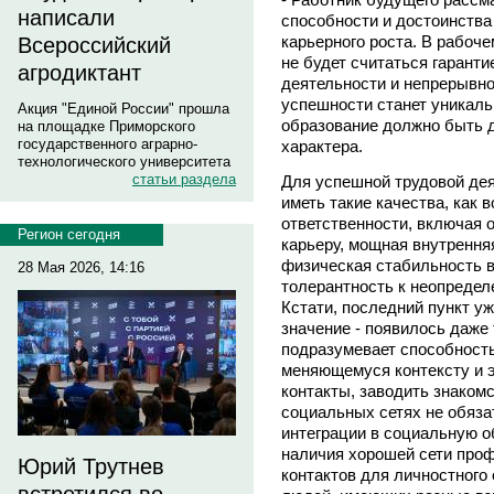
написали
способности и достоинства 
карьерного роста. В рабоч
Всероссийский
не будет считаться гарант
агродиктант
деятельности и непрерывно
успешности станет уникаль
Акция "Единой России" прошла
образование должно быть 
на площадке Приморского
государственного аграрно-
характера.
технологического университета
статьи раздела
Для успешной трудовой дея
иметь такие качества, как 
ответственности, включая 
Регион сегодня
карьеру, мощная внутрення
физическая стабильность 
28 Мая 2026, 14:16
толерантность к неопредел
Кстати, последний пункт у
значение - появилось даже 
подразумевает способность
меняющемуся контексту и 
контакты, заводить знакомс
социальных сетях не обяза
интеграции в социальную о
наличия хорошей сети проф
Юрий Трутнев
контактов для личностного