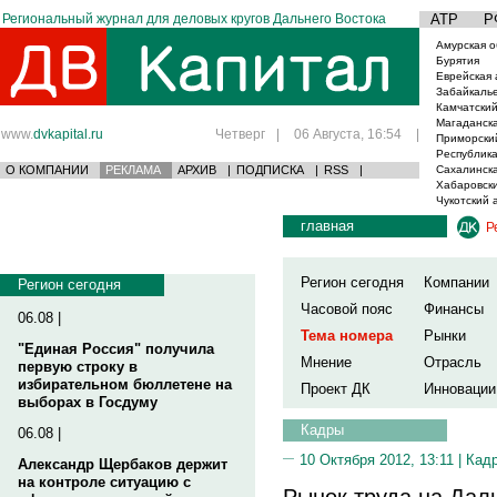
Региональный журнал для деловых кругов Дальнего Востока
АТР
Р
Амурская о
Бурятия
Еврейская 
Забайкаль
Камчатский
Магаданска
www.
dvkapital.ru
Четверг
|
06 Августа, 16:54
|
Приморски
Республика
О КОМПАНИИ
РЕКЛАМА
АРХИВ
|
ПОДПИСКА
|
RSS
|
Сахалинска
Хабаровски
Чукотский 
главная
Р
Регион сегодня
Компании
Регион сегодня
Часовой пояс
Финансы
06.08 |
Тема номера
Рынки
"Единая Россия" получила
Мнение
Отрасль
первую строку в
избирательном бюллетене на
Проект ДК
Инновации
выборах в Госдуму
Кадры
06.08 |
10 Октября 2012, 13:11 |
Кад
Александр Щербаков держит
на контроле ситуацию с
Рынок труда на Даль