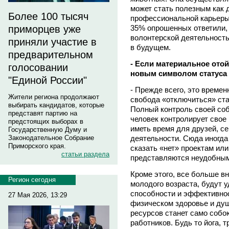
может стать полезным как д
Более 100 тысяч
профессиональной карьеры.
35% опрошенных ответили, 
приморцев уже
волонтерской деятельность
приняли участие в
в будущем.
предварительном
- Если материальное отойд
голосовании
новым символом статуса
"Единой России"
- Прежде всего, это времен
Жители региона продолжают
свобода «отключиться» ста
выбирать кандидатов, которые
Полный контроль своей соб
представят партию на
человек контролирует свое
предстоящих выборах в
иметь время для друзей, с
Государственную Думу и
деятельности. Сюда иногда
Законодательное Собрание
Приморского края.
сказать «нет» проектам ил
статьи раздела
представляются неудобным
Кроме этого, все больше вн
Регион сегодня
молодого возраста, будут 
способности и эффективнос
27 Мая 2026, 13:29
физическом здоровье и ду
ресурсов станет само соб
работников. Будь то йога, 