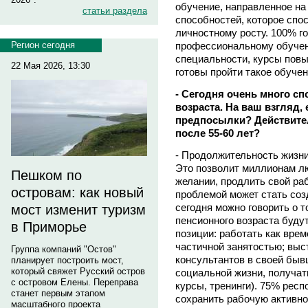
обучение, направленное на 
статьи раздела
способностей, которое спо
личностному росту. 100% г
профессиональному обучен
Регион сегодня
специальности, курсы повы
22 Мая 2026, 13:30
готовы пройти такое обуче
- Сегодня очень много с
возраста. На ваш взгляд,
предпосылки? Действите
после 55-60 лет?
- Продолжительность жизни,
Это позволит миллионам лю
Пешком по
желании, продлить свой ра
островам: как новый
проблемой может стать соз
сегодня можно говорить о 
мост изменит туризм
пенсионного возраста буду
в Приморье
позиции: работать как врем
частичной занятостью; выс
Группа компаний "Остов"
консультантов в своей быв
планирует построить мост,
который свяжет Русский остров
социальной жизни, получат
с островом Елены. Переправа
курсы, тренинги). 75% респ
станет первым этапом
сохранить рабочую активно
масштабного проекта