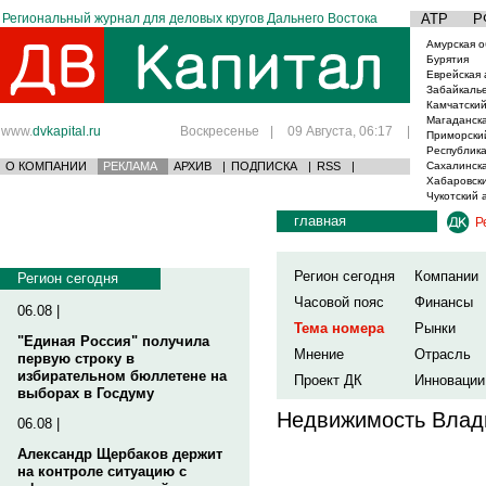
Региональный журнал для деловых кругов Дальнего Востока
АТР
Р
Амурская о
Бурятия
Еврейская 
Забайкаль
Камчатский
Магаданска
www.
dvkapital.ru
Воскресенье
|
09 Августа, 06:17
|
Приморски
Республика
О КОМПАНИИ
РЕКЛАМА
АРХИВ
|
ПОДПИСКА
|
RSS
|
Сахалинска
Хабаровски
Чукотский 
главная
Р
Регион сегодня
Компании
Регион сегодня
Часовой пояс
Финансы
06.08 |
Тема номера
Рынки
"Единая Россия" получила
Мнение
Отрасль
первую строку в
избирательном бюллетене на
Проект ДК
Инновации
выборах в Госдуму
Недвижимость Влад
06.08 |
Александр Щербаков держит
на контроле ситуацию с