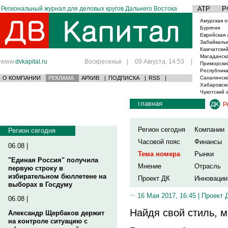
Региональный журнал для деловых кругов Дальнего Востока
АТР
Р
Амурская о
Бурятия
Еврейская 
Забайкаль
Камчатский
Магаданска
www.
dvkapital.ru
Воскресенье
|
09 Августа, 14:53
|
Приморски
Республика
О КОМПАНИИ
РЕКЛАМА
АРХИВ
|
ПОДПИСКА
|
RSS
|
Сахалинска
Хабаровски
Чукотский 
главная
Р
Регион сегодня
Компании
Регион сегодня
Часовой пояс
Финансы
06.08 |
Тема номера
Рынки
"Единая Россия" получила
Мнение
Отрасль
первую строку в
избирательном бюллетене на
Проект ДК
Инновации
выборах в Госдуму
16 Мая 2017, 16:45 |
Проект 
06.08 |
Найдя свой стиль, 
Александр Щербаков держит
на контроле ситуацию с