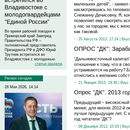
встретился во
маленьких детей", - заявил
Владивостоке с
насмотревшись по телевизо
молодогвардейцами
Снежанну Денисовну. Я, коне
позволяет ему смотреть вся
"Единой России"
у нас за городом, мы с же
Во время рабочей поездки в
как таковой.
Приморский край Зампред
25 Августа 2013, 17:24 |
Вкус
Правительства РФ –
полномочный представитель
ОПРОС "ДК": Зараба
Президента РФ в ДФО Юрий
Трутнев встретился во
"Дальневосточный капитал"
Владивостоке с молодежью.
статьи раздела
отношение к тому, что в св
устраиваются на работу? Б
отнеслись к желанию собст
Регион сегодня
21 Января 2013, 19:40 |
Вкус
28 Мая 2026, 14:14
Опрос "ДК". 2013 го
Предыдущий – високосный г
менее, для многих 2012-й о
лучше предыдущих лет. С 
год читатели "ДК"?
09 Декабря 2012, 15:03 |
Вку