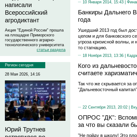
10 Января 2014, 15:43 |
Фина
написали
Банкиры Дальнего В
Всероссийский
года
агродиктант
Ушедший 2013 год был дос
Акция "Единой России" прошла
на площадке Приморского
целом и для банковского се
государственного аграрно-
угроза кризисной волны, и 
технологического университета
то стагнацию.
статьи раздела
18 Ноября 2013, 13:36 |
Кадр
Кого из дальневост
Регион сегодня
считаете харизмати
28 Мая 2026, 14:16
Так что же скрывается за 
"Дальневосточный капитал"
22 Сентября 2013, 20:02 |
Вк
ОПРОС "ДК": Вспоми
за что вы сказали б
Юрий Трутнев
"Не пойду в школу! Это пл