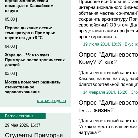
офтальмологической
Приморье все больше стан
помощью в Ханкайском
интернационального бизнес
округе
обитания местных жителей?
сохранить архитектуру Прим
05.08 |
европейским? Об этом "Дал
Первое дыхание осени:
представителями професси
температура в Приморье
проектировщиков.
опустится до +8 °C
19 Июля 2014, 18:39 |
Вкус ж
04.08 |
Опрос "Дальневосто
Жара до +35: что ждет
Приморье после тропических
Кому? И как?
дождей
"Дальневосточный капитал"
03.08 |
Каковы, на ваш взгляд, н
Москва помогает развивать
благотворительной помощи
отечественное
здравоохранение
14 Февраля 2014, 15:20 |
Спо
статьи раздела
Опрос "Дальневосточ
ты… жизнь?
Регион сегодня
"Дальневосточный капитал"
29 Мая 2026, 16:37
"А какое место в вашей жи
нагрузка?"
Студенты Приморья