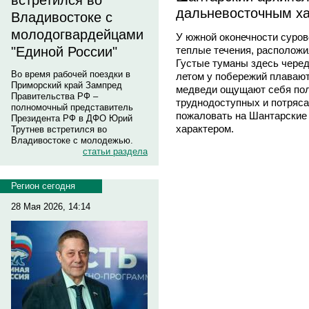
встретился во
дальневосточным х
Владивостоке с
молодогвардейцами
У южной оконечности сурово
теплые течения, расположи
"Единой России"
Густые туманы здесь чере
Во время рабочей поездки в
летом у побережий плавают 
Приморский край Зампред
медведи ощущают себя пол
Правительства РФ –
труднодоступных и потряса
полномочный представитель
пожаловать на Шантарские 
Президента РФ в ДФО Юрий
характером.
Трутнев встретился во
Владивостоке с молодежью.
статьи раздела
Регион сегодня
28 Мая 2026, 14:14