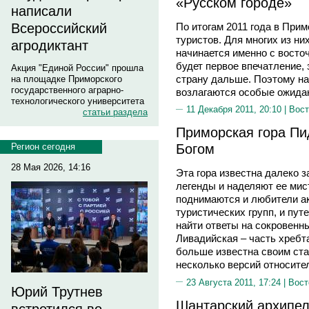
«Русском городе»
написали
По итогам 2011 года в При
Всероссийский
туристов. Для многих из ни
агродиктант
начинается именно с восточ
будет первое впечатление,
Акция "Единой России" прошла
страну дальше. Поэтому н
на площадке Приморского
государственного аграрно-
возлагаются особые ожида
технологического университета
11 Декабря 2011, 20:10 |
Вост
статьи раздела
Приморская гора Пи
Богом
Регион сегодня
28 Мая 2026, 14:16
Эта гора известна далеко 
легенды и наделяют ее мис
поднимаются и любители а
туристических групп, и пу
найти ответы на сокровенн
Ливадийская – часть хребт
больше известна своим ст
несколько версий относител
23 Августа 2011, 17:24 |
Вост
Юрий Трутнев
Шантарский архипела