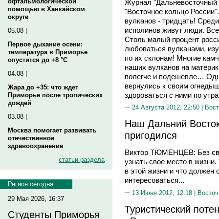
офтальмологической
Журнал "Дальневосточный 
помощью в Ханкайском
"Восточное кольцо России"
округе
вулканов - тридцать! Среди
исполинов живут люди. Все
05.08 |
Столь малый процент росс
Первое дыхание осени:
любоваться вулканами, изуч
температура в Приморье
по их склонам! Многие камч
опустится до +8 °C
наших вулканов на материк:
04.08 |
полегче и подешевле… Одн
вернулись к своим огнеды
Жара до +35: что ждет
здороваться с ними по утра
Приморье после тропических
дождей
24 Августа 2012, 22:50 |
Вост
03.08 |
Наш Дальний Восток:
Москва помогает развивать
пригодился
отечественное
здравоохранение
Виктор ТЮМЕНЦЕВ: Без сво
статьи раздела
узнать свое место в жизни.
в этой жизни и что должен
интересоваться...
Регион сегодня
13 Июня 2012, 12:18 |
Восточ
29 Мая 2026, 16:37
Туристический поте
Студенты Приморья