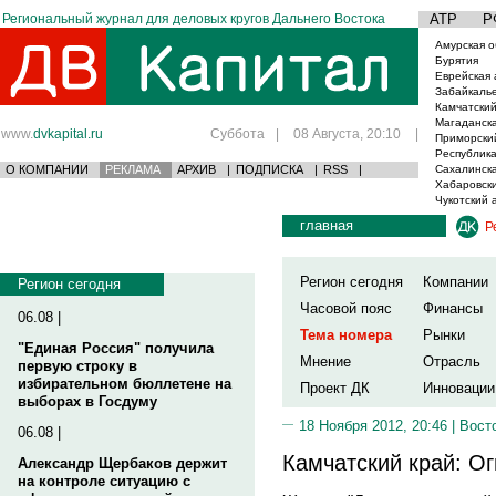
Региональный журнал для деловых кругов Дальнего Востока
АТР
Р
Амурская о
Бурятия
Еврейская 
Забайкаль
Камчатский
Магаданска
www.
dvkapital.ru
Суббота
|
08 Августа, 20:10
|
Приморски
Республика
О КОМПАНИИ
РЕКЛАМА
АРХИВ
|
ПОДПИСКА
|
RSS
|
Сахалинска
Хабаровски
Чукотский 
главная
Р
Регион сегодня
Компании
Регион сегодня
Часовой пояс
Финансы
06.08 |
Тема номера
Рынки
"Единая Россия" получила
Мнение
Отрасль
первую строку в
избирательном бюллетене на
Проект ДК
Инновации
выборах в Госдуму
18 Ноября 2012, 20:46 |
Вост
06.08 |
Камчатский край: О
Александр Щербаков держит
на контроле ситуацию с