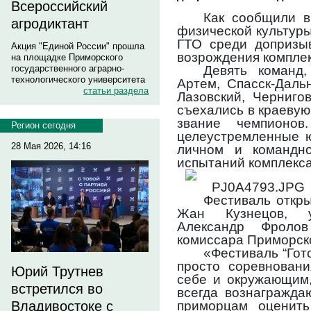
Всероссийский
Как сообщили в
агродиктант
физической культуры
ГТО среди допризыв
Акция "Единой России" прошла
возрождения комплек
на площадке Приморского
Девять команд,
государственного аграрно-
технологического университета
Артем, Спасск-Дальн
статьи раздела
Лазовский, Черниго
съехались в краевую
звание чемпионов
Регион сегодня
целеустремленные ю
28 Мая 2026, 14:16
личном и командн
испытаний комплекса
Фестиваль откр
Жан Кузнецов, у
Александр Фролов
комиссара Приморско
«Фестиваль “Гото
просто соревновани
Юрий Трутнев
себе и окружающим,
встретился во
всегда вознагражда
приморцам оценить
Владивостоке с