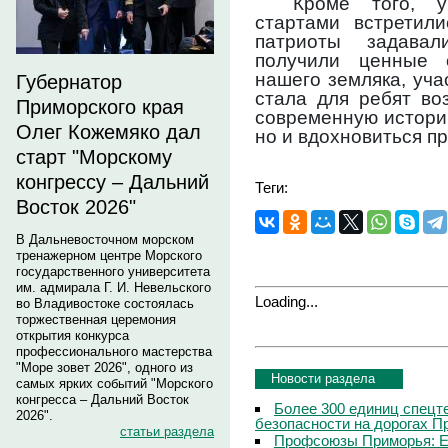
Кроме того, у
стартами встретил
патриоты задава
получили ценные 
нашего земляка, уча
Губернатор
стала для ребят во
Приморского края
современную историю
Олег Кожемяко дал
но и вдохновиться п
старт "Морскому
конгрессу – Дальний
Теги:
Восток 2026"
В Дальневосточном морском
тренажерном центре Морского
государственного университета
им. адмирала Г. И. Невельского
Loading...
во Владивостоке состоялась
торжественная церемония
открытия конкурса
профессионального мастерства
"Море зовет 2026", одного из
Новости раздела
самых ярких событий "Морского
конгресса – Дальний Восток
Более 300 единиц спецт
2026".
безопасности на дорогах П
статьи раздела
Профсоюзы Приморья: Е