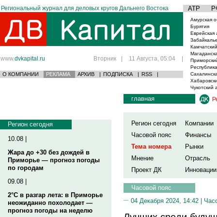
Региональный журнал для деловых кругов Дальнего Востока
АТР
Р
Амурская о
Бурятия
Еврейская 
Забайкаль
Камчатский
Магаданска
www.
dvkapital.ru
Вторник
|
11 Августа, 05:04
|
Приморски
Республика
О КОМПАНИИ
РЕКЛАМА
АРХИВ
|
ПОДПИСКА
|
RSS
|
Сахалинска
Хабаровски
Чукотский 
главная
Р
Регион сегодня
Компании
Регион сегодня
Часовой пояс
Финансы
10.08 |
Тема номера
Рынки
Жара до +30 без дождей в
Мнение
Отрасль
Приморье — прогноз погоды
по городам
Проект ДК
Инновации
09.08 |
Часовой пояс
2°C в разгар лета: в Приморье
04 Декабря 2024, 14:42 |
Час
неожиданно похолодает —
прогноз погоды на неделю
Лучших среди будущ