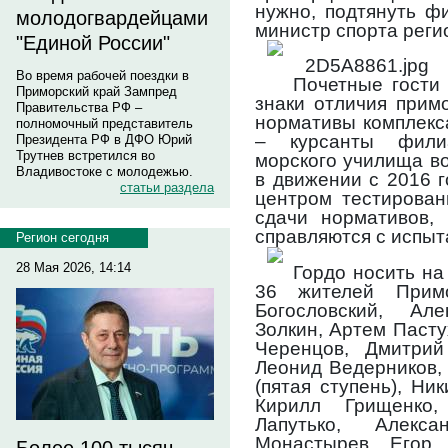
нужно, подтянуть ф
молодогвардейцами
министр спорта реги
"Единой России"
Во время рабочей поездки в
Почетные гости
Приморский край Зампред
знаки отличия прим
Правительства РФ –
нормативы комплекс
полномочный представитель
– курсанты филиа
Президента РФ в ДФО Юрий
Трутнев встретился во
морского училища в
Владивостоке с молодежью.
в движении с 2016 
статьи раздела
центром тестирован
сдачи нормативов,
справляются с испыт
Регион сегодня
28 Мая 2026, 14:14
Гордо носить на
36 жителей Примо
Богословский, Ал
Золкин, Артем Паст
Черенцов, Дмитрий 
Леонид Ведерников,
(пятая ступень), Ни
Кирилл Грищенко,
Лапутько, Алекс
Монастырев, Егор 