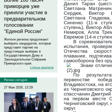
Более 100 тысяч
Данил Таран (шеста
приморцев уже
Светлана Матренин
приняли участие в
Сердюк, Виктор Ш
Светлана Гладкова
предварительном
Синенко (11-я ступ
голосовании
ступень), Виктор Аб
"Единой России"
Немиров, Алла Трем
Евремов (14-я ступен
Жители региона продолжают
В соревновател
выбирать кандидатов, которые
испытания, провер
представят партию на
Отечества скорос
предстоящих выборах в
плавание, подтягива
Государственную Думу и
Законодательное Собрание
самооборона без ор
Приморского края.
статьи раздела
По результат
первенстве побе
Регион сегодня
Владивостока, на в
27 Мая 2026, 13:29
из Черниговского ок
спассчанин Дмитрий 
на первом месте С
Черниговский округ, 
округ.