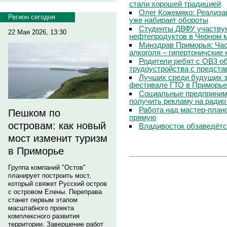
стали хорошей традицией
Олег Кожемяко: Реализа
Регион сегодня
уже набирает обороты
Студенты ДВФУ участвую
22 Мая 2026, 13:30
нефтепродуктов в Черном 
Минздрав Приморья: Час
алкоголя – гипертоничские 
Родители ребят с ОВЗ о
трудоустройства с предст
Лучших среди будущих з
фестивале ГТО в Приморье
Социальные предпринима
получить рекламу на радио
Работа над мастер-пла
Пешком по
прямую
островам: как новый
Владивосток обзаведётся
мост изменит туризм
в Приморье
Группа компаний "Остов"
планирует построить мост,
который свяжет Русский остров
с островом Елены. Переправа
станет первым этапом
масштабного проекта
комплексного развития
территории. Завершение работ