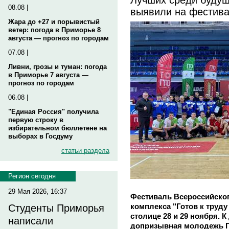
08.08 |
выявили на фестив
Жара до +27 и порывистый
ветер: погода в Приморье 8
августа — прогноз по городам
07.08 |
Ливни, грозы и туман: погода
в Приморье 7 августа —
прогноз по городам
06.08 |
"Единая Россия" получила
первую строку в
избирательном бюллетене на
выборах в Госдуму
статьи раздела
Регион сегодня
29 Мая 2026, 16:37
Фестиваль Всероссийског
комплекса "Готов к труду
Студенты Приморья
столице 28 и 29 ноября.
написали
допризывная молодежь П