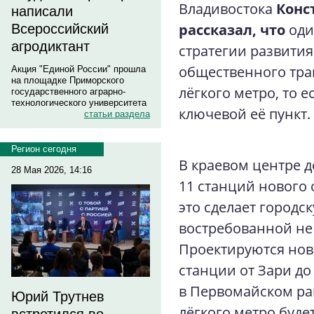
Владивостока
Конс
написали
рассказал, что
оди
Всероссийский
агродиктант
стратегии развити
общественного тра
Акция "Единой России" прошла
на площадке Приморского
лёгкого метро, то 
государственного аграрно-
технологического университета
ключевой её пункт.
статьи раздела
Регион сегодня
В краевом центре 
28 Мая 2026, 14:16
11 станций нового
это сделает городс
востребованной не 
Проектируются но
станции от Зари до
в Первомайском ра
Юрий Трутнев
лёгкого метро буде