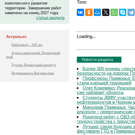
Теги:
комплексного развития
территории. Завершение работ
намечено на конец 2027 года.
статьи раздела
Loading...
Актуально
Хабаровску - 160 лет
Адреса инвестиций. Приморский
край
Новости раздела
Туризм: Приморский маршрут
Более 300 единиц спецт
безопасности на дорогах П
Недвижимость Владивостока
Профсоюзы Приморья: Е
стали хорошей традицией
Олег Кожемяко: Реализа
уже набирает обороты
Студенты ДВФУ участвую
нефтепродуктов в Черном 
Минздрав Приморья: Час
алкоголя – гипертоничские 
Родители ребят с ОВЗ о
трудоустройства с предст
Лучших среди будущих з
фестивале ГТО в Приморье