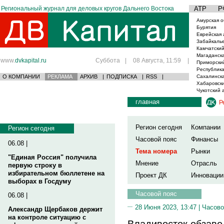
Региональный журнал для деловых кругов Дальнего Востока
АТР
Р
Амурская о
Бурятия
Еврейская 
Забайкаль
Камчатский
Магаданска
www.
dvkapital.ru
Суббота
|
08 Августа, 11:59
|
Приморски
Республика
О КОМПАНИИ
РЕКЛАМА
АРХИВ
|
ПОДПИСКА
|
RSS
|
Сахалинска
Хабаровски
Чукотский 
главная
Р
Регион сегодня
Компании
Регион сегодня
Часовой пояс
Финансы
06.08 |
Тема номера
Рынки
"Единая Россия" получила
Мнение
Отрасль
первую строку в
избирательном бюллетене на
Проект ДК
Инновации
выборах в Госдуму
Часовой пояс
06.08 |
28 Июня 2023, 13:47 |
Часово
Александр Щербаков держит
на контроле ситуацию с
Владивосток обзаве