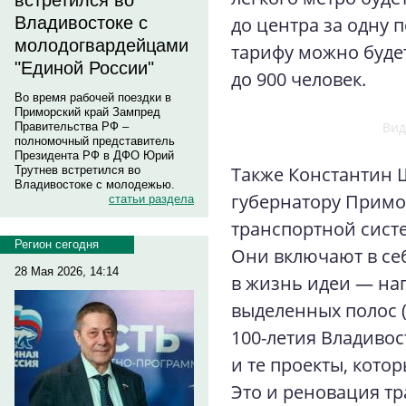
встретился во
до центра за одну 
Владивостоке с
молодогвардейцами
тарифу можно буде
"Единой России"
до 900 человек.
Во время рабочей поездки в
Приморский край Зампред
Вид
Правительства РФ –
полномочный представитель
Президента РФ в ДФО Юрий
Также Константин 
Трутнев встретился во
Владивостоке с молодежью.
губернатору Примо
статьи раздела
транспортной сист
Регион сегодня
Они включают в се
28 Мая 2026, 14:14
в жизнь идеи — на
выделенных полос 
100-летия Владивост
и те проекты, кото
Это и реновация т