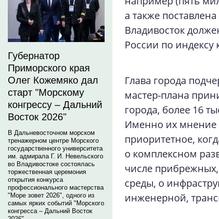
например (пять мил
а также поставлена
Владивосток должен
России по индексу 
Губернатор
Приморского края
Глава города подче
Олег Кожемяко дал
старт "Морскому
мастер-плана прин
конгрессу – Дальний
города, более 16 т
Восток 2026"
Именно их мнение 
В Дальневосточном морском
приоритетное, когд
тренажерном центре Морского
государственного университета
о комплексном разв
им. адмирала Г. И. Невельского
во Владивостоке состоялась
числе прибрежных,
торжественная церемония
открытия конкурса
среды, о инфрастру
профессионального мастерства
инженерной, трансп
"Море зовет 2026", одного из
самых ярких событий "Морского
конгресса – Дальний Восток
2026".