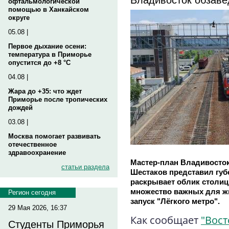
офтальмологической
помощью в Ханкайском
округе
05.08 |
Первое дыхание осени:
температура в Приморье
опустится до +8 °C
04.08 |
Жара до +35: что ждет
Приморье после тропических
дождей
03.08 |
Москва помогает развивать
отечественное
здравоохранение
Мастер-план Владивосток
статьи раздела
Шестаков представил губ
раскрывает облик столиц
множество важных для жи
Регион сегодня
запуск "Лёгкого метро".
29 Мая 2026, 16:37
Как сообщает
"Вост
Студенты Приморья