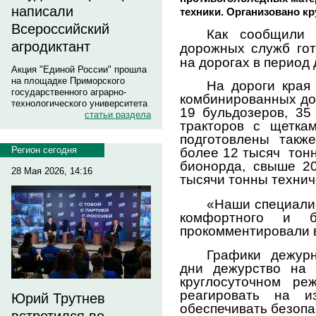
написали
техники. Организовано к
Всероссийский
Как сообщили 
агродиктант
дорожных служб гот
на дорогах в период
Акция "Единой России" прошла
на площадке Приморского
На дороги края
государственного аграрно-
комбинированных до
технологического университета
19 бульдозеров, 35 
статьи раздела
тракторов с щетка
подготовлены такж
Регион сегодня
более 12 тысяч тон
бионорда, свыше 20
28 Мая 2026, 14:16
тысячи тонны технич
«Наши специали
комфортного и б
прокомментировали 
Графики дежур
дни дежурство на 
круглосуточном ре
реагировать на и
Юрий Трутнев
обеспечивать безопа