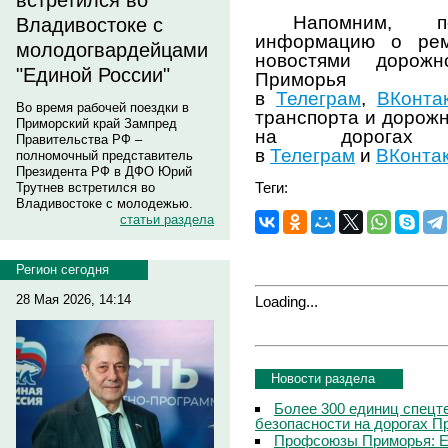
встретился во
Напомним, п
Владивостоке с
информацию о рем
молодогвардейцами
новостями дорож
"Единой России"
Примо
в
Телеграм
,
ВКонта
Во время рабочей поездки в
транспорта и дорожн
Приморский край Зампред
на дорогах
Правительства РФ –
в
Телеграм
и
ВКонта
полномочный представитель
Президента РФ в ДФО Юрий
Теги:
Трутнев встретился во
Владивостоке с молодежью.
статьи раздела
Регион сегодня
28 Мая 2026, 14:14
Loading...
Новости раздела
Более 300 единиц спецт
безопасности на дорогах П
Профсоюзы Приморья: Е