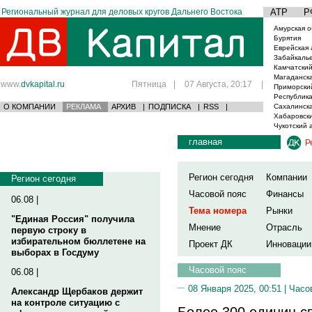
Региональный журнал для деловых кругов Дальнего Востока
АТР
Р
Амурская о
Бурятия
Еврейская 
Забайкаль
Камчатский
Магаданска
www.
dvkapital.ru
Пятница
|
07 Августа, 20:17
|
Приморски
Республика
О КОМПАНИИ
РЕКЛАМА
АРХИВ
|
ПОДПИСКА
|
RSS
|
Сахалинска
Хабаровски
Чукотский 
главная
Р
Регион сегодня
Компании
Регион сегодня
Часовой пояс
Финансы
06.08 |
Тема номера
Рынки
"Единая Россия" получила
Мнение
Отрасль
первую строку в
избирательном бюллетене на
Проект ДК
Инновации
выборах в Госдуму
Часовой пояс
06.08 |
08 Января 2025, 00:51 |
Часо
Александр Щербаков держит
на контроле ситуацию с
Более 300 единиц с