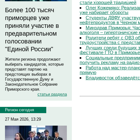
стали хорошей традицией
Олег Кожемяко: Реализа
Более 100 тысяч
уже набирает обороты
приморцев уже
Студенты ДВФУ участвую
нефтепродуктов в Черном 
приняли участие в
Минздрав Приморья: Час
алкоголя – гипертоничские 
предварительном
Родители ребят с ОВЗ о
голосовании
трудоустройства с предст
Лучших среди будущих з
"Единой России"
фестивале ГТО в Приморье
Социальные предпринима
Жители региона продолжают
получить рекламу на радио
выбирать кандидатов, которые
Работа над мастер-пла
представят партию на
прямую
предстоящих выборах в
Владивосток обзаведётся
Государственную Думу и
Законодательное Собрание
Приморского края.
статьи раздела
Регион сегодня
27 Мая 2026, 13:29