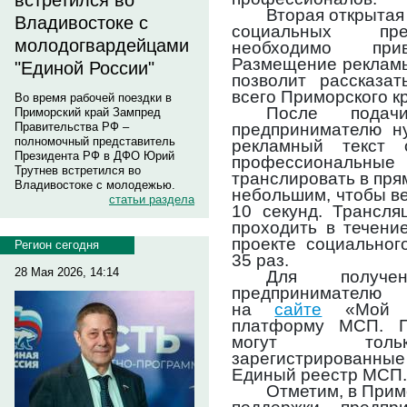
встретился во
Вторая открытая
Владивостоке с
социальных пре
молодогвардейцами
необходимо при
Размещение рекламы
"Единой России"
позволит рассказа
всего Приморского кр
Во время рабочей поездки в
После подач
Приморский край Зампред
предпринимателю н
Правительства РФ –
полномочный представитель
рекламный текст 
Президента РФ в ДФО Юрий
профессиональные
Трутнев встретился во
транслировать в пря
Владивостоке с молодежью.
небольшим, чтобы ве
статьи раздела
10 секунд. Трансля
проходить в течени
проекте социальног
Регион сегодня
35 раз.
28 Мая 2026, 14:14
Для получе
предпринимателю
на
сайте
«Мой б
платформу МСП. П
могут тольк
зарегистрированны
Единый реестр МСП.
Отметим, в Прим