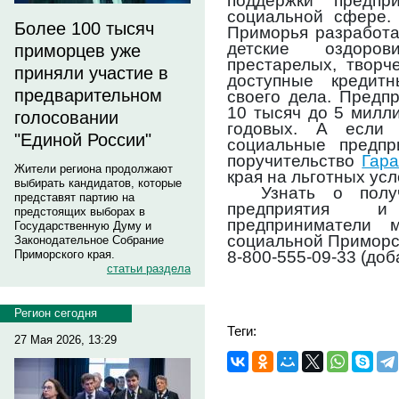
поддержки предпр
социальной сфере. 
Более 100 тысяч
Приморья разработ
детские оздоро
приморцев уже
престарелых, творч
приняли участие в
доступные кредит
предварительном
своего дела. Предп
10 тысяч до 5 милл
голосовании
годовых. А если 
"Единой России"
социальные предпр
поручительство
Гар
Жители региона продолжают
края на льготных усл
выбирать кандидатов, которые
Узнать о полу
представят партию на
предприятия и
предстоящих выборах в
предприниматели 
Государственную Думу и
социальной Приморс
Законодательное Собрание
8-800-555-09-33 (доб
Приморского края.
статьи раздела
Регион сегодня
Теги:
27 Мая 2026, 13:29