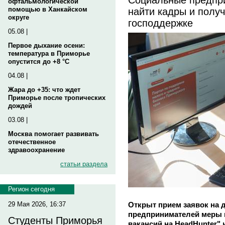
офтальмологической
найти кадры и получ
помощью в Ханкайском
округе
господдержке
05.08 |
Первое дыхание осени:
температура в Приморье
опустится до +8 °C
04.08 |
Жара до +35: что ждет
Приморье после тропических
дождей
03.08 |
Москва помогает развивать
отечественное
здравоохранение
статьи раздела
Регион сегодня
Открыт прием заявок на 
29 Мая 2026, 16:37
предпринимателей меры 
Студенты Приморья
вакансий на HeadHunter"