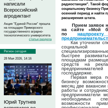
написали
радиостанции". Такой фо
социальному бизнесу При
Всероссийский
осенний период и найти
агродиктант
расширения штата.
Акция "Единой России" прошла
Прием заявок н
на площадке Приморского
на сайте «Мой би
государственного аграрно-
по
нацпроек
технологического университета
предпринимательс
статьи раздела
Как уточнили с
социальной
специализированн
Регион сегодня
быстрее развивать
28 Мая 2026, 14:16
площадкам размеще
средств на рекла
предпринимател
господдержке.
Первая мера п
бизнесу возможнос
месяц две вакансии
работы и сотрудник
предприниматели мо
необходимых сп
Юрий Трутнев
возможности при
профессионалов.