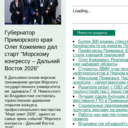
Loading...
Губернатор
Новости раздела
Приморского края
Более 300 единиц спецт
безопасности на дорогах П
Олег Кожемяко дал
Профсоюзы Приморья: Е
старт "Морскому
стали хорошей традицией
Олег Кожемяко: Реализа
конгрессу – Дальний
уже набирает обороты
Восток 2026"
Студенты ДВФУ участвую
нефтепродуктов в Черном 
Минздрав Приморья: Час
В Дальневосточном морском
алкоголя – гипертоничские 
тренажерном центре Морского
Родители ребят с ОВЗ о
государственного университета
трудоустройства с предст
им. адмирала Г. И. Невельского
Лучших среди будущих з
во Владивостоке состоялась
фестивале ГТО в Приморье
торжественная церемония
Социальные предпринима
открытия конкурса
получить рекламу на радио
профессионального мастерства
Работа над мастер-пла
"Море зовет 2026", одного из
прямую
самых ярких событий "Морского
Владивосток обзаведётся
конгресса – Дальний Восток
2026".