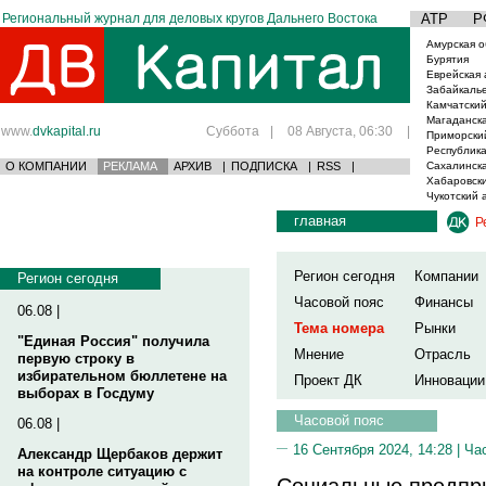
Региональный журнал для деловых кругов Дальнего Востока
АТР
Р
Амурская о
Бурятия
Еврейская 
Забайкаль
Камчатский
Магаданска
www.
dvkapital.ru
Суббота
|
08 Августа, 06:30
|
Приморски
Республика
О КОМПАНИИ
РЕКЛАМА
АРХИВ
|
ПОДПИСКА
|
RSS
|
Сахалинска
Хабаровски
Чукотский 
главная
Р
Регион сегодня
Компании
Регион сегодня
Часовой пояс
Финансы
06.08 |
Тема номера
Рынки
"Единая Россия" получила
Мнение
Отрасль
первую строку в
избирательном бюллетене на
Проект ДК
Инновации
выборах в Госдуму
Часовой пояс
06.08 |
16 Сентября 2024, 14:28 |
Ча
Александр Щербаков держит
на контроле ситуацию с
Социальные предпр