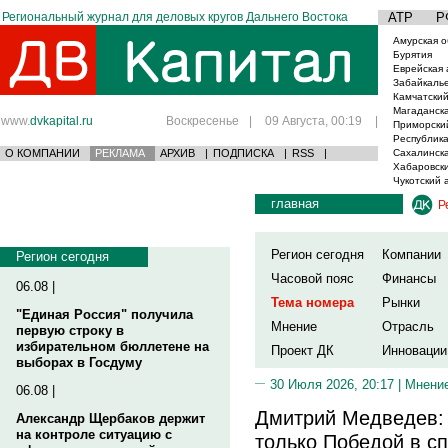
Региональный журнал для деловых кругов Дальнего Востока
АТР
Р
Амурская о
Бурятия
Еврейская 
Забайкаль
Камчатский
Магаданска
www.
dvkapital.ru
Воскресенье
|
09 Августа, 00:19
|
Приморски
Республика
О КОМПАНИИ
РЕКЛАМА
АРХИВ
|
ПОДПИСКА
|
RSS
|
Сахалинска
Хабаровски
Чукотский 
главная
Р
Регион сегодня
Компании
Регион сегодня
Часовой пояс
Финансы
06.08 |
Тема номера
Рынки
"Единая Россия" получила
Мнение
Отрасль
первую строку в
избирательном бюллетене на
Проект ДК
Инновации
выборах в Госдуму
30 Июля 2026, 20:17 |
Мнени
06.08 |
Дмитрий Медведев:
Александр Щербаков держит
на контроле ситуацию с
только Победой в с