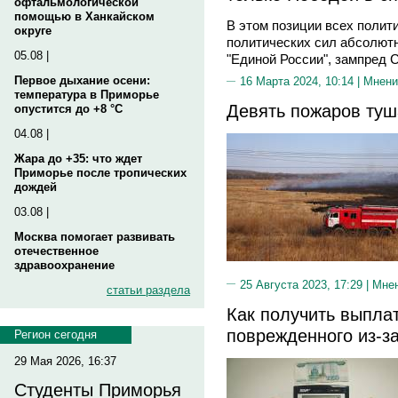
офтальмологической
помощью в Ханкайском
В этом позиции всех полит
округе
политических сил абсолют
05.08 |
"Единой России", зампред 
Первое дыхание осени:
16 Марта 2024, 10:14 |
Мнени
температура в Приморье
Девять пожаров туш
опустится до +8 °C
04.08 |
Жара до +35: что ждет
Приморье после тропических
дождей
03.08 |
Москва помогает развивать
отечественное
здравоохранение
25 Августа 2023, 17:29 |
Мне
статьи раздела
Как получить выпла
поврежденного из-з
Регион сегодня
29 Мая 2026, 16:37
Студенты Приморья