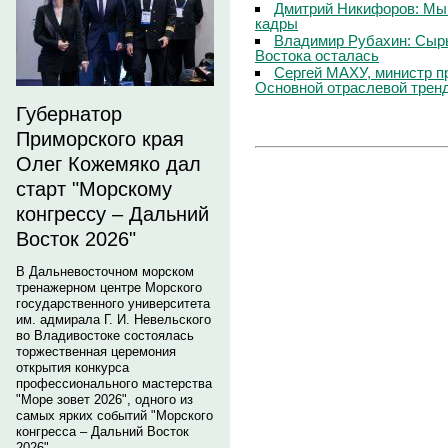
Дмитрий Никифоров: Мы
кадры
Владимир Рубахин: Сырь
Востока осталась
Сергей МАХУ, министр п
Основной отраслевой тренд
Губернатор
Приморского края
Олег Кожемяко дал
старт "Морскому
конгрессу – Дальний
Восток 2026"
В Дальневосточном морском
тренажерном центре Морского
государственного университета
им. адмирала Г. И. Невельского
во Владивостоке состоялась
торжественная церемония
открытия конкурса
профессионального мастерства
"Море зовет 2026", одного из
самых ярких событий "Морского
конгресса – Дальний Восток
2026".