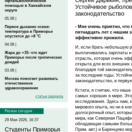
офтальмологической
Устойчивое рыболовс
помощью в Ханкайском
округе
законодательство
05.08 |
- Мне очень приятно, что
Первое дыхание осени:
температура в Приморье
пятнадцать лет с нашим 
опустится до +8 °C
эффективно прожили.
04.08 |
И, если брать небольшую ре
выплачивались зарплаты и 
Жара до +35: что ждет
Приморье после тропических
отрасль, которая очень эф
дождей
открыта для всех внешних 
благодаря той законодател
03.08 |
за последние годы. Устойч
Москва помогает развивать
законодательство, в перву
отечественное
здравоохранение
Кстати, я считаю, что наша
самых хороших в мире. Эт
статьи раздела
исследования. Здесь нам, к
мирового опыта, но ни в ко
Регион сегодня
долгосрочный опыт, которы
мира, как Северная Пацифик
29 Мая 2026, 16:37
обладающая самыми больши
Студенты Приморья
Прим. авт.) и Баренцево мо