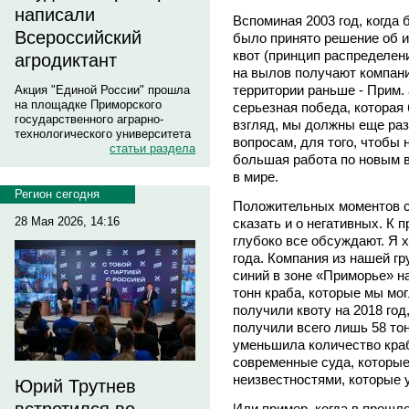
написали
Вспоминая 2003 год, когда 
Всероссийский
было принято решение об 
квот (принцип распределен
агродиктант
на вылов получают компани
территории раньше - Прим. а
Акция "Единой России" прошла
на площадке Приморского
серьезная победа, которая
государственного аграрно-
взгляд, мы должны еще раз
технологического университета
вопросам, для того, чтобы
статьи раздела
большая работа по новым в
в мире.
Регион сегодня
Положительных моментов се
28 Мая 2026, 14:16
сказать и о негативных. К 
глубоко все обсуждают. Я 
года. Компания из нашей гр
синий в зоне «Приморье» н
тонн краба, которые мы мог
получили квоту на 2018 год
получили всего лишь 58 тон
уменьшила количество краба
современные суда, которые
неизвестностями, которые у
Юрий Трутнев
Или пример, когда в прошло