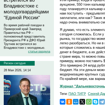
встретился во
аукционе, 550 тонн кальмар
Владивостоке с
году планируется кальмар 
молодогвардейцами
нам поступить - предъявлят
"Единой России"
заплатили, или как? Таких 
надо очень внимательно см
Во время рабочей поездки в
Приморский край Зампред
Я думаю, что есть элемент
Правительства РФ –
сегодня сложилась. Если у
полномочный представитель
рынка, то государство може
Президента РФ в ДФО Юрий
легко разобраться. Но ни в
Трутнев встретился во
которые сложились в нашей
Владивостоке с молодежью.
статьи раздела
денег в бюджете, а их дейс
стране мира, то можно пов
примеру, можно поставить $
Регион сегодня
Это примерно 24 млрд руб
бюджет. На эти деньги мож
28 Мая 2026, 14:14
модернизацию крупных суд
По крайней мере, как вариан
Журнал "Дальневосточный
Теги:
ПАО ТИГР
Сергей Да