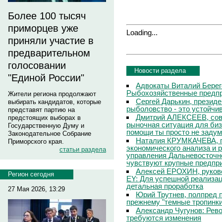
Более 100 тысяч
приморцев уже
Loading...
приняли участие в
предварительном
голосовании
Новости раздела
"Единой России"
Адвокаты Виталий Берег
Рыбохозяйственные предпр
Жители региона продолжают
Сергей Дарькин, презид
выбирать кандидатов, которые
рыболовство - это устойчи
представят партию на
Дмитрий АЛЕКСЕЕВ, сов
предстоящих выборах в
рыночная ситуация для бизн
Государственную Думу и
помощи ты просто не заду
Законодательное Собрание
Наталия КРУМКАЧЕВА, г
Приморского края.
экономического анализа и 
статьи раздела
управления Дальневосточно
чувствуют крупные предпр
Алексей ЕРОХИН, руков
Регион сегодня
EY: Для успешной реализац
детальная проработка
27 Мая 2026, 13:29
Юрий Трутнев, полпред п
прежнему "темные тропинк
Александр Чугунов: Рево
требуются изменения