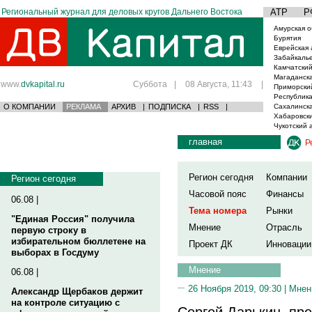
Региональный журнал для деловых кругов Дальнего Востока
АТР
Р
Амурская о
Бурятия
Еврейская 
Забайкаль
Камчатский
Магаданска
www.
dvkapital.ru
Суббота
|
08 Августа, 11:43
|
Приморски
Республика
О КОМПАНИИ
РЕКЛАМА
АРХИВ
|
ПОДПИСКА
|
RSS
|
Сахалинска
Хабаровски
Чукотский 
главная
Р
Регион сегодня
Компании
Регион сегодня
Часовой пояс
Финансы
06.08 |
Тема номера
Рынки
"Единая Россия" получила
Мнение
Отрасль
первую строку в
избирательном бюллетене на
Проект ДК
Инновации
выборах в Госдуму
Мнение
06.08 |
26 Ноября 2019, 09:30 |
Мнен
Александр Щербаков держит
на контроле ситуацию с
Сергей Дарькин, пр