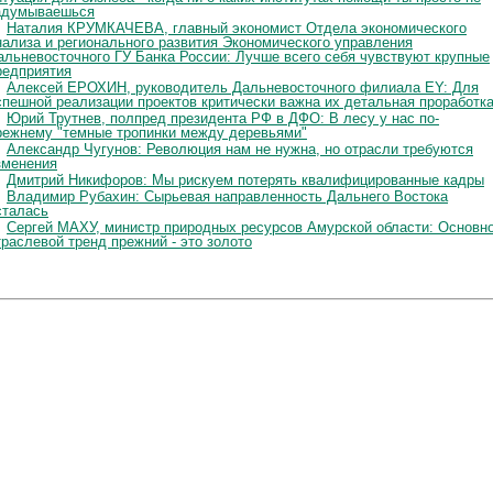
адумываешься
Наталия КРУМКАЧЕВА, главный экономист Отдела экономического
нализа и регионального развития Экономического управления
альневосточного ГУ Банка России: Лучше всего себя чувствуют крупные
редприятия
Алексей ЕРОХИН, руководитель Дальневосточного филиала EY: Для
спешной реализации проектов критически важна их детальная проработк
Юрий Трутнев, полпред президента РФ в ДФО: В лесу у нас по-
режнему "темные тропинки между деревьями"
Александр Чугунов: Революция нам не нужна, но отрасли требуются
зменения
Дмитрий Никифоров: Мы рискуем потерять квалифицированные кадры
Владимир Рубахин: Сырьевая направленность Дальнего Востока
сталась
Сергей МАХУ, министр природных ресурсов Амурской области: Основн
траслевой тренд прежний - это золото