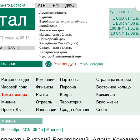
ьнего Востока
АТР
РФ
ДФО
Курсы валют
Амурская область
Бурятия
1 USD
81.41 р.
Еврейская автономная область
1 EUR
94.06 р.
Забайкалье
100 JPY
51.61 р.
Камчатский край
10 CNY
12.06 р.
Магаданская область
07 Августа, 05:18
|
Приморский край
Республика Саха (Якутия)
А
|
RSS
|
Сахалинская область
Хабаровский край
Чукотский автономный округ
главная
Рекомендует:
Регион сегодня
Регион сегодня
Компании
Партнеры
Страницы истории
Часовой пояс
Финансы
Персона
Восточное кольцо
Тема номера
Рынки
Кадры
Криминал
Мнение
Отрасль
Территория
Вкус жизни
Проект ДК
Инновации
Среда обитания
Спорт
Мнение
26 Ноября 2019, 09:45 |
Мнение
|
двокаты Виталий Береговский, Алена Кожушко: