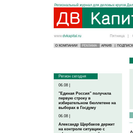
Региональный журнал для деловых кругов Дал
www.
dvkapital.ru
Пятница
|
О КОМПАНИИ
РЕКЛАМА
АРХИВ
|
ПОДПИСК
Регион сегодня
06.08 |
"Единая Россия" получила
первую строку в
избирательном бюллетене на
выборах в Госдуму
06.08 |
Александр Щербаков держит
на контроле ситуацию с
А