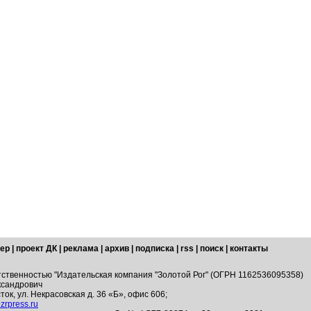
ер
|
проект ДК
|
реклама
|
архив
|
подписка
|
rss
|
поиск
|
контакты
тственностью "Издательская компания "Золотой Рог" (ОГРН 1162536095358)
ксандрович
ток, ул. Некрасовская д. 36 «Б», офис 606;
zrpress.ru