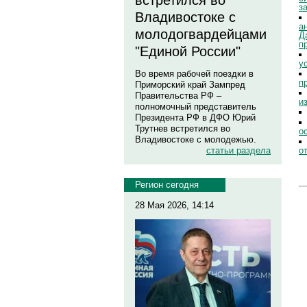
встретился во
з
Владивостоке с
а
молодогвардейцами
Д
п
"Единой России"
у
Во время рабочей поездки в
п
Приморский край Зампред
Правительства РФ –
и
полномочный представитель
Президента РФ в ДФО Юрий
Трутнев встретился во
о
Владивостоке с молодежью.
о
статьи раздела
Регион сегодня
28 Мая 2026, 14:14