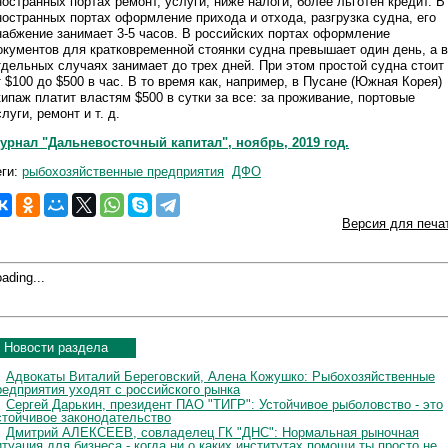
ностранных портах ремонт, услуги, ниже налоги, более льготен кредит. В
ностранных портах оформление прихода и отхода, разгрузка судна, его
набжение занимает 3-5 часов. В российских портах оформление
окументов для кратковременной стоянки судна превышает один день, а в
тдельных случаях занимает до трех дней. При этом простой судна стоит
т $100 до $500 в час. В то время как, например, в Пусане (Южная Корея)
кипаж платит властям $500 в сутки за все: за проживание, портовые
луги, ремонт и т. д.
урнал "Дальневосточный капитал", ноябрь, 2019 год.
еги:
рыбохозяйственные предприятия
ДФО
Версия для печа
ading...
Новости раздела
Адвокаты Виталий Береговский, Алена Кожушко: Рыбохозяйственные
редприятия уходят с российского рынка
Сергей Дарькин, президент ПАО "ТИГР": Устойчивое рыболовство - это
стойчивое законодательство
Дмитрий АЛЕКСЕЕВ, совладелец ГК "ДНС": Нормальная рыночная
итуация для бизнеса - когда ни о каких институтах помощи ты просто не