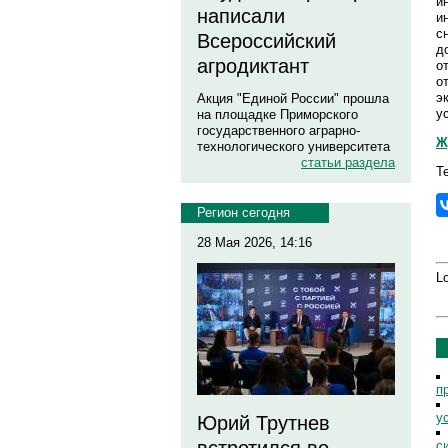
и
написали
и
с
Всероссийский
д
агродиктант
о
о
э
Акция "Единой России" прошла
ус
на площадке Приморского
государственного аграрно-
Ж
технологического университета
статьи раздела
Т
Регион сегодня
28 Мая 2026, 14:16
Lo
п
у
Юрий Трутнев
с