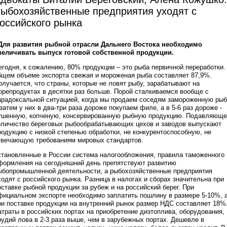
ыбохозяйственные предприятия уходят с
оссийского рынка
 Для развития рыбной отрасли Дальнего Востока необходимо
величивать выпуск готовой собственной продукции.
егодня, к сожалению, 80% продукции – это рыба первичной переработки.
бщем объеме экспорта свежая и мороженая рыба составляет 87,9%.
олучается, что страны, которые не ловят рыбу, зарабатывают на
орепродуктах в десятки раз больше. Порой сталкиваемся вообще с
арадоксальной ситуацией, когда мы продаем соседям замороженную рыб
 затем у них в два-три раза дороже покупаем филе, а в 5-6 раз дороже -
ушенную, копченую, консервированную рыбную продукцию. Подавляюще
оличество береговых рыбообрабатывающих цехов и заводов выпускают
родукцию с низкой степенью обработки, не конкурентоспособную, не
твечающую требованиям мировых стандартов.
становленные в России система налогообложения, правила таможенного
формления на сегодняшний день препятствуют развитию
ыбопромышленной деятельности, а рыбохозяйственные предприятия
ходят с российского рынка. Разница в налогах и сборах значительна при
оставке рыбной продукции за рубеж и на российский берег. При
фициальном экспорте необходимо заплатить пошлину в размере 5-10%, 
ри поставке продукции на внутренний рынок размер НДС составляет 18%
атраты в российских портах на приобретение дизтоплива, оборудования,
рудий лова в 2-3 раза выше, чем в зарубежных портах. Дешевле в