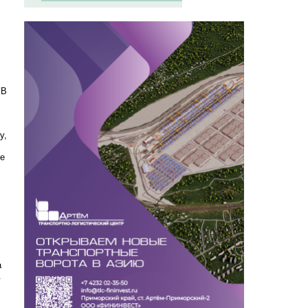
 В
у,
е
а
.