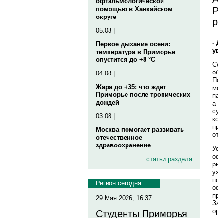
офтальмологической
Р
помощью в Ханкайском
округе
р
05.08 |
-
Первое дыхание осени:
у
температура в Приморье
опустится до +8 °C
С
о
04.08 |
П
Жара до +35: что ждет
м
Приморье после тропических
п
дождей
а
с
03.08 |
к
п
Москва помогает развивать
о
отечественное
здравоохранение
У
о
статьи раздела
р
у
п
Регион сегодня
о
п
29 Мая 2026, 16:37
З
о
Студенты Приморья