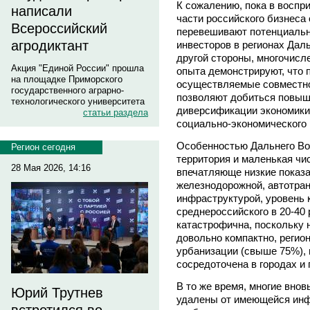
К сожалению, пока в воспри
написали
части российского бизнес
Всероссийский
перевешивают потенциальн
агродиктант
инвесторов в регионах Дал
другой стороны, многочис
Акция "Единой России" прошла
опыта демонстрируют, что 
на площадке Приморского
осуществляемые совместно 
государственного аграрно-
позволяют добиться повыш
технологического университета
диверсификации экономики 
статьи раздела
социально-экономического 
Особенностью Дальнего Во
Регион сегодня
территория и маленькая чи
28 Мая 2026, 14:16
впечатляюще низкие показа
железнодорожной, автотран
инфраструктурой, уровень 
среднероссийского в 20-40 
катастрофична, поскольку 
довольно компактно, регио
урбанизации (свыше 75%),
сосредоточена в городах и 
В то же время, многие вно
Юрий Трутнев
удалены от имеющейся инф