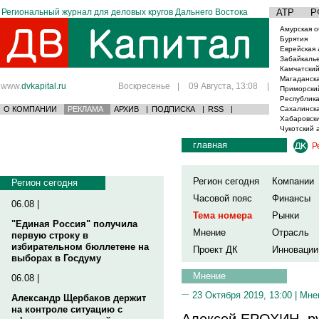
Региональный журнал для деловых кругов Дальнего Востока
АТР
Р
Амурская о
Бурятия
Еврейская 
Забайкаль
Камчатский
Магаданска
www.
dvkapital.ru
Воскресенье
|
09 Августа, 13:08
|
Приморски
Республика
О КОМПАНИИ
РЕКЛАМА
АРХИВ
|
ПОДПИСКА
|
RSS
|
Сахалинска
Хабаровски
Чукотский 
главная
Р
Регион сегодня
Компании
Регион сегодня
Часовой пояс
Финансы
06.08 |
Тема номера
Рынки
"Единая Россия" получила
Мнение
Отрасль
первую строку в
избирательном бюллетене на
Проект ДК
Инновации
выборах в Госдуму
Мнение
06.08 |
23 Октября 2019, 13:00 |
Мне
Александр Щербаков держит
на контроле ситуацию с
Алексей ЕРОХИН, р