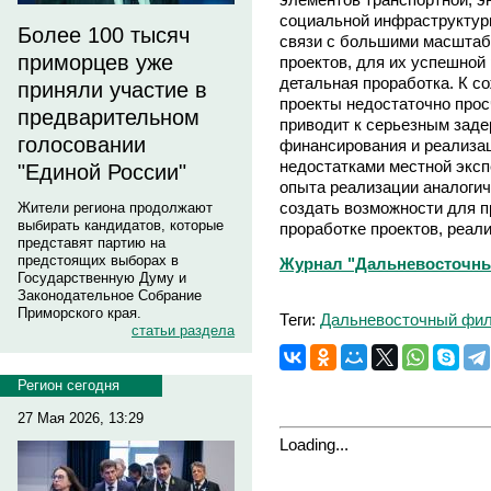
социальной инфраструктур
Более 100 тысяч
связи с большими масштаб
приморцев уже
проектов, для их успешной
детальная проработка. К с
приняли участие в
проекты недостаточно прос
предварительном
приводит к серьезным зад
голосовании
финансирования и реализац
недостатками местной эксп
"Единой России"
опыта реализации аналогич
создать возможности для п
Жители региона продолжают
выбирать кандидатов, которые
проработке проектов, реал
представят партию на
предстоящих выборах в
Журнал "Дальневосточный 
Государственную Думу и
Законодательное Собрание
Приморского края.
Теги:
Дальневосточный фил
статьи раздела
Регион сегодня
27 Мая 2026, 13:29
Loading...