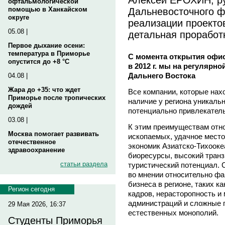
офтальмологической
Дальневосточного ф
помощью в Ханкайском
округе
реализации проекто
05.08 |
детальная проработ
Первое дыхание осени:
температура в Приморье
С момента открытия офи
опустится до +8 °C
в 2012 г. мы на регулярн
Дальнего Востока
04.08 |
Жара до +35: что ждет
Все компании, которые нах
Приморье после тропических
наличие у региона уникаль
дождей
потенциально привлекатель
03.08 |
К этим преимуществам отн
Москва помогает развивать
ископаемых, удачное мест
отечественное
экономик Азиатско-Тихоокеа
здравоохранение
биоресурсы, высокий транз
статьи раздела
туристический потенциал. С
во мнении относительно фа
бизнеса в регионе, таких к
Регион сегодня
кадров, нерасторопность и
администраций и сложные 
29 Мая 2026, 16:37
естественных монополий.
Студенты Приморья