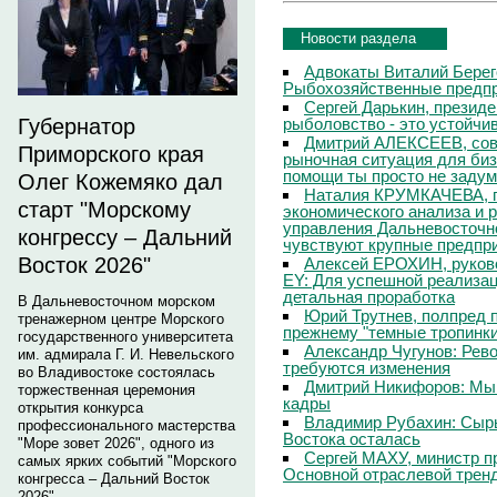
Новости раздела
Адвокаты Виталий Берег
Рыбохозяйственные предпр
Сергей Дарькин, презид
рыболовство - это устойчи
Губернатор
Дмитрий АЛЕКСЕЕВ, сов
Приморского края
рыночная ситуация для бизн
помощи ты просто не заду
Олег Кожемяко дал
Наталия КРУМКАЧЕВА, г
старт "Морскому
экономического анализа и 
управления Дальневосточно
конгрессу – Дальний
чувствуют крупные предпр
Восток 2026"
Алексей ЕРОХИН, руков
EY: Для успешной реализац
детальная проработка
В Дальневосточном морском
Юрий Трутнев, полпред п
тренажерном центре Морского
прежнему "темные тропинк
государственного университета
Александр Чугунов: Рево
им. адмирала Г. И. Невельского
требуются изменения
во Владивостоке состоялась
Дмитрий Никифоров: Мы
торжественная церемония
кадры
открытия конкурса
Владимир Рубахин: Сырь
профессионального мастерства
Востока осталась
"Море зовет 2026", одного из
Сергей МАХУ, министр п
самых ярких событий "Морского
Основной отраслевой тренд
конгресса – Дальний Восток
2026".