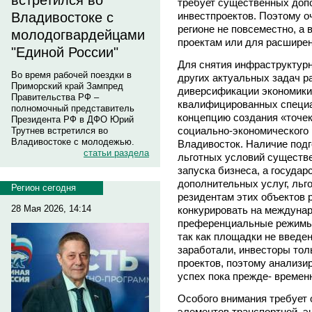
встретился во
требует существенных доп
инвестпроектов. Поэтому о
Владивостоке с
регионе не повсеместно, а 
молодогвардейцами
проектам или для расшире
"Единой России"
Для снятия инфраструктурн
Во время рабочей поездки в
других актуальных задач р
Приморский край Зампред
диверсификации экономики
Правительства РФ –
квалифицированных специа
полномочный представитель
концепцию создания «точек
Президента РФ в ДФО Юрий
социально-экономического
Трутнев встретился во
Владивостоке с молодежью.
Владивосток. Наличие под
статьи раздела
льготных условий существ
запуска бизнеса, а государ
дополнительных услуг, льг
Регион сегодня
резидентам этих объектов 
28 Мая 2026, 14:14
конкурировать на междунар
преференциальные режимы 
так как площадки не введен
заработали, инвесторы тол
проектов, поэтому анализи
успех пока прежде- времен
Особого внимания требует 
элементов транспортной, э