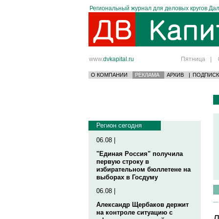
Региональный журнал для деловых кругов Дал
www.
dvkapital.ru
Пятница
|
О КОМПАНИИ
РЕКЛАМА
АРХИВ
|
ПОДПИСК
Регион сегодня
06.08 |
"Единая Россия" получила
первую строку в
избирательном бюллетене на
выборах в Госдуму
06.08 |
Александр Щербаков держит
на контроле ситуацию с
Л