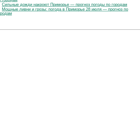
Сильные дожди накроют Приморье — прогноз погоды по городам
Мощные ливни и грозы: погода в Приморье 28 июля — прогноз по
ородам