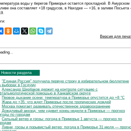
емпература воды у берегов Приморья остается прохладной. В Амурском
аливе она составляет +18 градусов, в Находке — +16, в заливе Посьета
19.
ги:
Версия для печа
ading...
Новости раздела
"Единая Россия" получила первую строку в избирательном бюллетене
а выборах в Госдуму
Александр Щербаков держит на контроле ситуацию с
фтальмологической помощью в Ханкайском округе
Первое дыхание осени: температура в Приморье опустится до +8 °C
Жара до +35: что ждет Приморье после тропических дождей
Москва помогает развивать отечественное здравоохранение
Дождливый аккорд: чем удивит конец недели в Приморье — прогноз
огоды по городам
Сильный ветер и грозы: погода в Приморье 1 августа — прогноз по
ородам
Ливни, грозы и порывистый ветер: погода в Приморье 31 июля — прогн
о городам