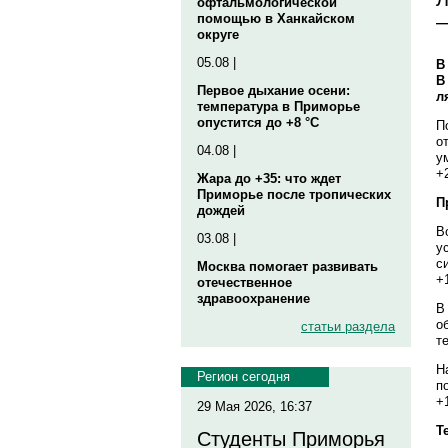
офтальмологической
—
помощью в Ханкайском
округе
05.08 |
В
В
Первое дыхание осени:
л
температура в Приморье
опустится до +8 °C
П
о
04.08 |
у
+
Жара до +35: что ждет
Приморье после тропических
П
дождей
В
03.08 |
у
с
Москва помогает развивать
+1
отечественное
здравоохранение
В
о
статьи раздела
т
Н
Регион сегодня
п
+
29 Мая 2026, 16:37
Т
Студенты Приморья