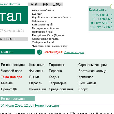
ьнего Востока
АТР
РФ
ДФО
Курсы валют
Амурская область
Бурятия
1 USD
81.41 р.
Еврейская автономная область
1 EUR
94.06 р.
Забайкалье
100 JPY
51.61 р.
Камчатский край
10 CNY
12.06 р.
Магаданская область
07 Августа, 18:01
|
Приморский край
Республика Саха (Якутия)
А
|
RSS
|
Сахалинская область
Хабаровский край
Чукотский автономный округ
главная
Рекомендует:
Регион сегодня
Регион сегодня
Компании
Партнеры
Страницы истории
Часовой пояс
Финансы
Персона
Восточное кольцо
Тема номера
Рынки
Кадры
Криминал
Мнение
Отрасль
Территория
Вкус жизни
Проект ДК
Инновации
Среда обитания
Спорт
Регион сегодня
04 Июля 2026, 12:36 |
Регион сегодня
ивни, грозы и туман накроют Приморье 5 июля