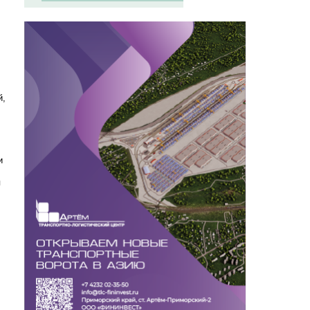
й,
и
я