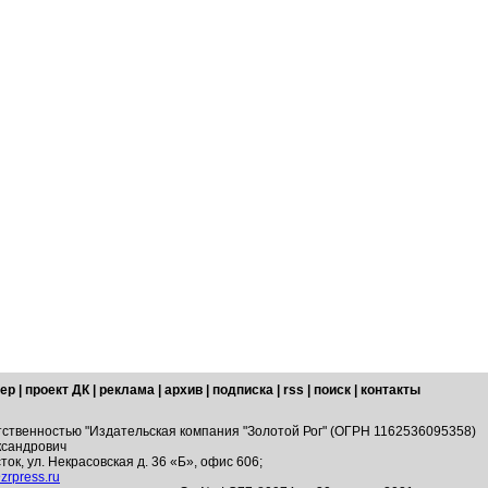
ер
|
проект ДК
|
реклама
|
архив
|
подписка
|
rss
|
поиск
|
контакты
тственностью "Издательская компания "Золотой Рог" (ОГРН 1162536095358)
ксандрович
ток, ул. Некрасовская д. 36 «Б», офис 606;
zrpress.ru