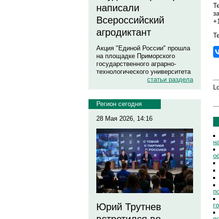
Т
написали
з
Всероссийский
+
агродиктант
Те
Акция "Единой России" прошла
на площадке Приморского
государственного аграрно-
технологического университета
статьи раздела
Lo
Регион сегодня
28 Мая 2026, 14:16
н
о
п
г
Юрий Трутнев
п