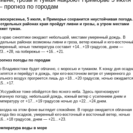
 прогноз по городам
 воскресенье, 5 июля, в Приморье сохранится неустойчивая погода.
 отдельных районах края пройдут ливни и грозы, а утром местами
яжет туман.
о краю синоптики ожидают небольшой, местами умеренный дождь. В
тдельных районах возможны ливни и гроза, ветер южный и юго-восточны
меренный, ночью температура составит +14...+19 градусов, днем —
23...+28, на побережье — +16...+21.
рогноз погоды по городам
о Владивостоке будет облачно, с моросью и туманом. К концу дня осадк
силятся и перейдут в дождь, при юго-восточном ветре от умеренного до
ильного воздух прогреется лишь до +18...+20 градусов, ночью ожидаетс
5...+17.
 Уссурийске тоже обойдется без ясного неба. Здесь прогнозируют
блачную погоду, небольшой дождь, южный ветер с усилением днем и
емпературу от +17...+19 градусов ночью до +22...+24 днем.
аходка на этом фоне выглядит спокойнее. В городе ожидается облачная
огода без осадков, умеренный юго-восточный и восточный ветер, ночью
16...+18 градусов, днем — +21...+23.
емпература воды в море