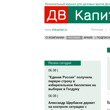
Региональный журнал для деловых кругов Дал
www.
dvkapital.ru
Пятница
|
О КОМПАНИИ
РЕКЛАМА
АРХИВ
|
ПОДПИСК
Регион сегодня
06.08 |
"Единая Россия" получила
первую строку в
избирательном бюллетене на
выборах в Госдуму
06.08 |
М
Александр Щербаков держит
на контроле ситуацию с