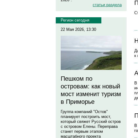
П
статьи раздела
С
Регион сегодня
22 Мая 2026, 13:30
Н
Д
к
А
Пешком по
В
островам: как новый
и
мост изменит туризм
п
д
в Приморье
Группа компаний "Остов"
П
планирует построить мост,
который свяжет Русский остров
В
с островом Елены. Переправа
г
станет первым этапом
масштабного проекта