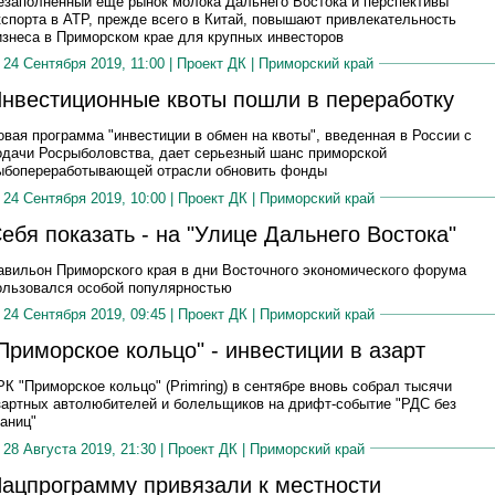
езаполненный еще рынок молока Дальнего Востока и перспективы
кспорта в АТР, прежде всего в Китай, повышают привлекательность
изнеса в Приморском крае для крупных инвесторов
24 Сентября 2019, 11:00 |
Проект ДК
|
Приморский край
нвестиционные квоты пошли в переработку
овая программа "инвестиции в обмен на квоты", введенная в России с
одачи Росрыболовства, дает серьезный шанс приморской
ыбопереработывающей отрасли обновить фонды
24 Сентября 2019, 10:00 |
Проект ДК
|
Приморский край
ебя показать - на "Улице Дальнего Востока"
авильон Приморского края в дни Восточного экономического форума
ользовался особой популярностью
24 Сентября 2019, 09:45 |
Проект ДК
|
Приморский край
Приморское кольцо" - инвестиции в азарт
РК "Приморское кольцо" (Primring) в сентябре вновь собрал тысячи
зартных автолюбителей и болельщиков на дрифт-событие "РДС без
раниц"
28 Августа 2019, 21:30 |
Проект ДК
|
Приморский край
ацпрограмму привязали к местности