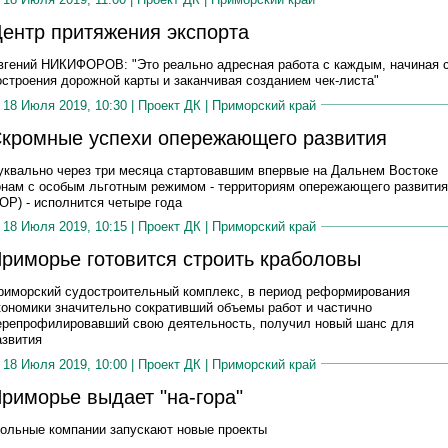
ентр притяжения экспорта
вгений НИКИФОРОВ: "Это реально адресная работа с каждым, начиная 
остроения дорожной карты и заканчивая созданием чек-листа"
18 Июля 2019, 10:30 |
Проект ДК
|
Приморский край
кромные успехи опережающего развития
уквально через три месяца стартовавшим впервые на Дальнем Востоке
онам с особым льготным режимом - территориям опережающего развития
ТОР) - исполнится четыре года
18 Июля 2019, 10:15 |
Проект ДК
|
Приморский край
риморье готовится строить краболовы
риморский судостроительный комплекс, в период реформирования
кономики значительно сокративший объемы работ и частично
ерепрофилировавший свою деятельность, получил новый шанс для
азвития
18 Июля 2019, 10:00 |
Проект ДК
|
Приморский край
риморье выдает "на-гора"
гольные компании запускают новые проекты