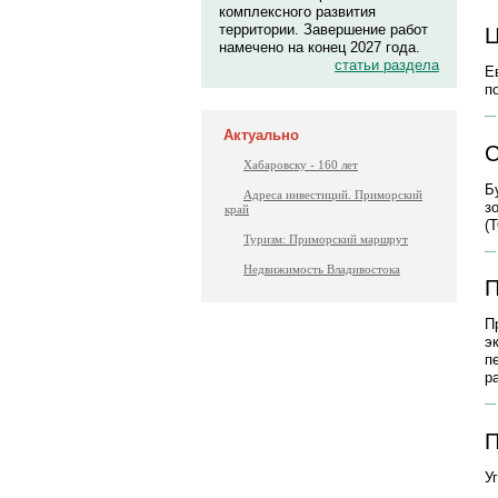
комплексного развития
территории. Завершение работ
Ц
намечено на конец 2027 года.
статьи раздела
Е
п
Актуально
С
Хабаровску - 160 лет
Б
Адреса инвестиций. Приморский
з
край
(
Туризм: Приморский маршрут
Недвижимость Владивостока
П
П
э
п
р
П
У