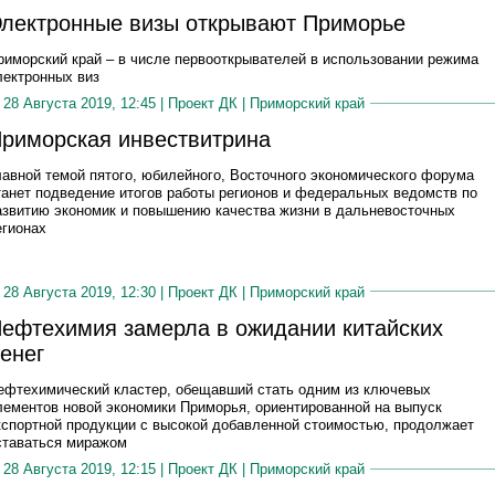
лектронные визы открывают Приморье
риморский край – в числе первооткрывателей в использовании режима
лектронных виз
28 Августа 2019, 12:45 |
Проект ДК
|
Приморский край
риморская инвествитрина
лавной темой пятого, юбилейного, Восточного экономического форума
танет подведение итогов работы регионов и федеральных ведомств по
азвитию экономик и повышению качества жизни в дальневосточных
егионах
28 Августа 2019, 12:30 |
Проект ДК
|
Приморский край
ефтехимия замерла в ожидании китайских
енег
ефтехимический кластер, обещавший стать одним из ключевых
лементов новой экономики Приморья, ориентированной на выпуск
кспортной продукции с высокой добавленной стоимостью, продолжает
ставаться миражом
28 Августа 2019, 12:15 |
Проект ДК
|
Приморский край