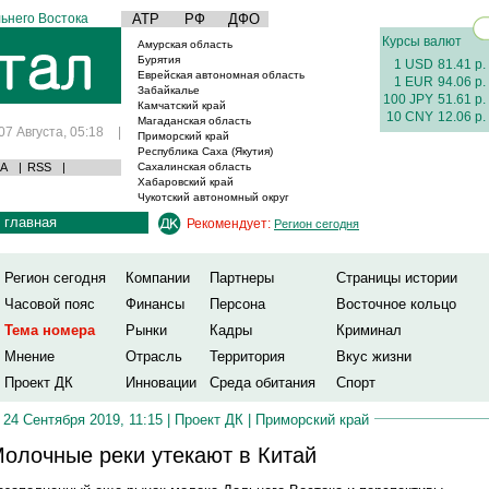
ьнего Востока
АТР
РФ
ДФО
Курсы валют
Амурская область
Бурятия
1 USD
81.41 р.
Еврейская автономная область
1 EUR
94.06 р.
Забайкалье
100 JPY
51.61 р.
Камчатский край
10 CNY
12.06 р.
Магаданская область
07 Августа, 05:18
|
Приморский край
Республика Саха (Якутия)
А
|
RSS
|
Сахалинская область
Хабаровский край
Чукотский автономный округ
главная
Рекомендует:
Регион сегодня
Регион сегодня
Компании
Партнеры
Страницы истории
Часовой пояс
Финансы
Персона
Восточное кольцо
Тема номера
Рынки
Кадры
Криминал
Мнение
Отрасль
Территория
Вкус жизни
Проект ДК
Инновации
Среда обитания
Спорт
24 Сентября 2019, 11:15 |
Проект ДК
|
Приморский край
олочные реки утекают в Китай