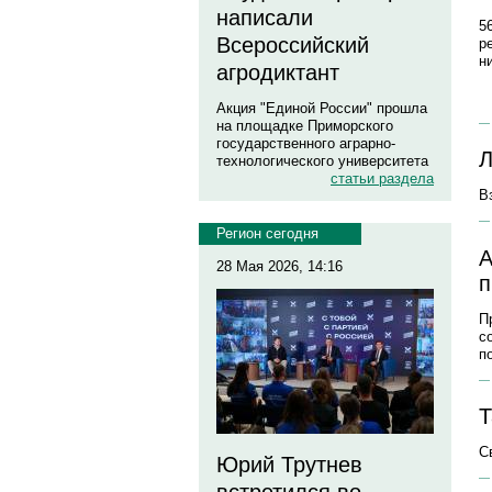
написали
5
Всероссийский
р
н
агродиктант
Акция "Единой России" прошла
на площадке Приморского
государственного аграрно-
Л
технологического университета
статьи раздела
В
Регион сегодня
А
28 Мая 2026, 14:16
п
П
с
п
Т
С
Юрий Трутнев