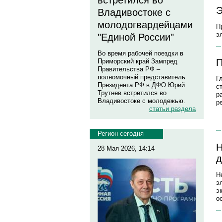
встретился во
Э
Владивостоке с
молодогвардейцами
П
э
"Единой России"
Во время рабочей поездки в
П
Приморский край Зампред
Правительства РФ –
полномочный представитель
Г
Президента РФ в ДФО Юрий
с
Трутнев встретился во
р
Владивостоке с молодежью.
р
статьи раздела
Регион сегодня
Н
28 Мая 2026, 14:14
д
Н
э
э
о