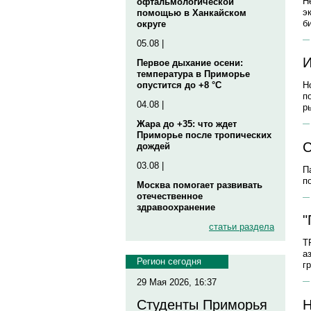
Н
офтальмологической
э
помощью в Ханкайском
б
округе
05.08 |
И
Первое дыхание осени:
температура в Приморье
опустится до +8 °C
Н
п
04.08 |
р
Жара до +35: что ждет
Приморье после тропических
С
дождей
03.08 |
П
п
Москва помогает развивать
отечественное
здравоохранение
"
статьи раздела
Т
а
Регион сегодня
г
29 Мая 2026, 16:37
Н
Студенты Приморья