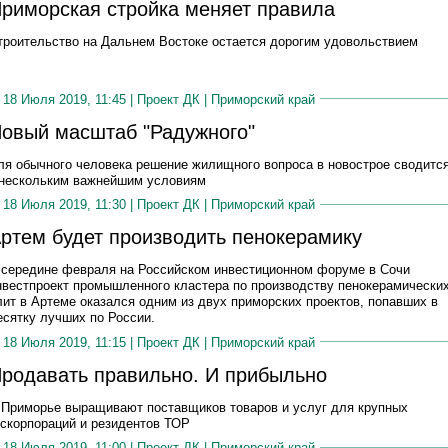
риморская стройка меняет правила
троительство на Дальнем Востоке остается дорогим удовольствием
18 Июля 2019, 11:45 |
Проект ДК
|
Приморский край
овый масштаб "Радужного"
ля обычного человека решение жилищного вопроса в новострое сводитс
 нескольким важнейшим условиям
18 Июля 2019, 11:30 |
Проект ДК
|
Приморский край
ртем будет производить пенокерамику
 середине февраля на Российском инвестиционном форуме в Сочи
нвестпроект промышленного кластера по производству пенокерамически
лит в Артеме оказался одним из двух приморских проектов, попавших в
есятку лучших по России.
18 Июля 2019, 11:15 |
Проект ДК
|
Приморский край
родавать правильно. И прибыльно
 Приморье выращивают поставщиков товаров и услуг для крупных
оскорпораций и резидентов ТОР
18 Июля 2019, 11:00 |
Проект ДК
|
Приморский край