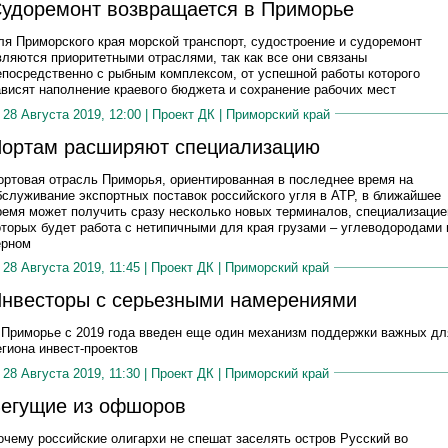
удоремонт возвращается в Приморье
ля Приморского края морской транспорт, судостроение и судоремонт
вляются приоритетными отраслями, так как все они связаны
епосредственно с рыбным комплексом, от успешной работы которого
ависят наполнение краевого бюджета и сохранение рабочих мест
28 Августа 2019, 12:00 |
Проект ДК
|
Приморский край
ортам расширяют специализацию
ортовая отрасль Приморья, ориентированная в последнее время на
бслуживание экспортных поставок российского угля в АТР, в ближайшее
ремя может получить сразу несколько новых терминалов, специализацие
оторых будет работа с нетипичными для края грузами – углеводородами 
ерном
28 Августа 2019, 11:45 |
Проект ДК
|
Приморский край
нвесторы с серьезными намерениями
 Приморье с 2019 года введен еще один механизм поддержки важных дл
егиона инвест-проектов
28 Августа 2019, 11:30 |
Проект ДК
|
Приморский край
егущие из офшоров
очему российские олигархи не спешат заселять остров Русский во