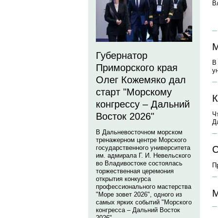
В
М
Губернатор
В
Приморского края
у
Олег Кожемяко дал
старт "Морскому
К
конгрессу – Дальний
Ч
Восток 2026"
Д
В Дальневосточном морском
тренажерном центре Морского
государственного университета
С
им. адмирала Г. И. Невельского
во Владивостоке состоялась
П
торжественная церемония
открытия конкурса
профессионального мастерства
М
"Море зовет 2026", одного из
самых ярких событий "Морского
конгресса – Дальний Восток
2026".