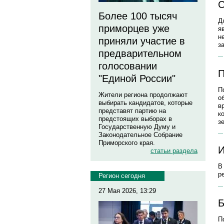
С
Более 100 тысяч
Д
приморцев уже
я
н
приняли участие в
з
предварительном
голосовании
П
"Единой России"
П
Жители региона продолжают
о
выбирать кандидатов, которые
в
представят партию на
к
предстоящих выборах в
з
Государственную Думу и
Законодательное Собрание
Приморского края.
И
статьи раздела
В
р
Регион сегодня
27 Мая 2026, 13:29
Б
П