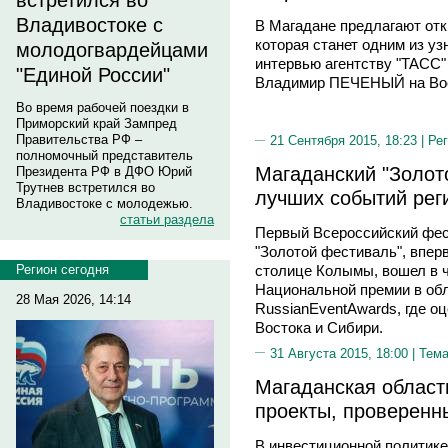
встретился во
Владивостоке с
В Магадане предлагают от
которая станет одним из у
молодогвардейцами
интервью агентству "ТАСС"
"Единой России"
Владимир ПЕЧЕНЫЙ на Вос
Во время рабочей поездки в
Приморский край Зампред
Правительства РФ –
21 Сентября 2015, 18:23 |
Рег
полномочный представитель
Магаданский "Золото
Президента РФ в ДФО Юрий
Трутнев встретился во
лучших событий рег
Владивостоке с молодежью.
статьи раздела
Первый Всероссийский фес
"Золотой фестиваль", впер
Регион сегодня
столице Колымы, вошел в ч
Национальной премии в об
28 Мая 2026, 14:14
RussianEventAwards, где о
Востока и Сибири.
31 Августа 2015, 18:00 |
Тема
Магаданская област
проекты, проверенн
В инвестиционной политике