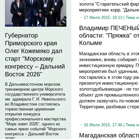
золота "Старательский фар
мероприятиях корр. "Дальне
17 Июля 2015, 19:13 |
Тема н
Владимир ПЕЧЕНЫЙ,
области: "Пряжка" о
Губернатор
Колыме
Приморского края
Олег Кожемяко дал
Магаданская область в этом
старт "Морскому
экономике, вновь собирает
инвестиционную ярмарку. П
конгрессу – Дальний
мероприятия был удачным, 
Восток 2026"
постарались в этом году р
презентуя инвестиционную 
В Дальневосточном морском
золотодобывающая - не тол
тренажерном центре Морского
государственного университета
объект для промышленного
им. адмирала Г. И. Невельского
должен зазвучать по-новом
во Владивостоке состоялась
Территории, разбивая стер
торжественная церемония
открытия конкурса
профессионального мастерства
"Море зовет 2026", одного из
16 Июля 2015, 17:46 |
Тема н
самых ярких событий "Морского
Магаданская област
конгресса – Дальний Восток
2026".