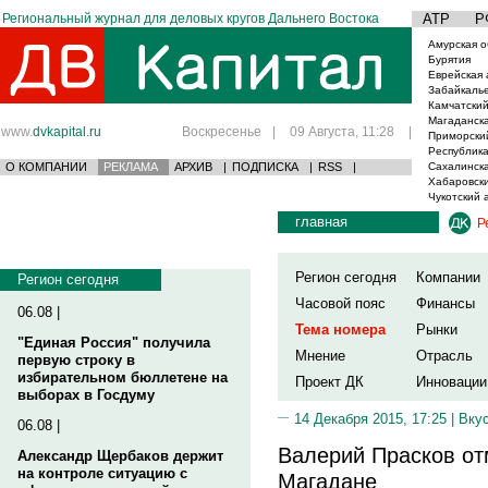
Региональный журнал для деловых кругов Дальнего Востока
АТР
Р
Амурская о
Бурятия
Еврейская 
Забайкаль
Камчатский
Магаданска
www.
dvkapital.ru
Воскресенье
|
09 Августа, 11:28
|
Приморски
Республика
О КОМПАНИИ
РЕКЛАМА
АРХИВ
|
ПОДПИСКА
|
RSS
|
Сахалинска
Хабаровски
Чукотский 
главная
Р
Регион сегодня
Компании
Регион сегодня
Часовой пояс
Финансы
06.08 |
Тема номера
Рынки
"Единая Россия" получила
Мнение
Отрасль
первую строку в
избирательном бюллетене на
Проект ДК
Инновации
выборах в Госдуму
14 Декабря 2015, 17:25 |
Вку
06.08 |
Валерий Прасков от
Александр Щербаков держит
на контроле ситуацию с
Магадане