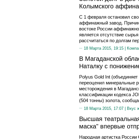
Колымского аффина
С 1 февраля остановил св
аффинажный завод. Причино
востоке России аффинажно
является отсутствие сырья
рассчитаться по долгам пер
18 Марта 2015, 19:15 |
Компа
В Магаданской обла
Наталку с понижени
Polyus Gold Int (объединяе
переоценил минеральные р
месторождения в Магаданск
классификации кодекса JO
(504 тонны) золота, сообща
18 Марта 2015, 17:07 |
Вкус 
Высшая театральная
маска" впервые отп
Народная артистка Росси