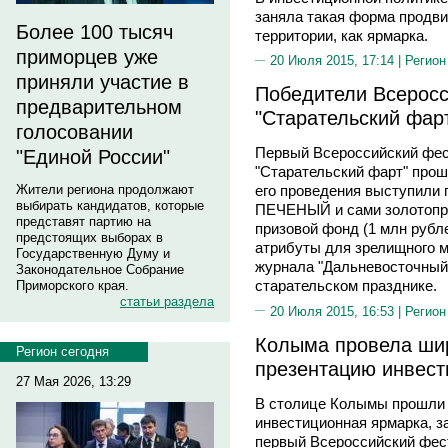
заняла такая форма продв
Более 100 тысяч
территории, как ярмарка.
приморцев уже
20 Июля 2015, 17:14 |
Регион
приняли участие в
Победители Всеросс
предварительном
"Старательский фар
голосовании
Первый Всероссийский фес
"Единой России"
"Старательский фарт" про
Жители региона продолжают
его проведения выступили 
выбирать кандидатов, которые
ПЕЧЕНЫЙ и сами золотопр
представят партию на
призовой фонд (1 млн рубл
предстоящих выборах в
атрибуты для зрелищного м
Государственную Думу и
журнала "Дальневосточный
Законодательное Собрание
старательском празднике.
Приморского края.
статьи раздела
20 Июля 2015, 16:53 |
Регион
Колыма провела ши
Регион сегодня
презентацию инвест
27 Мая 2026, 13:29
В столице Колымы прошли 
инвестиционная ярмарка, 
первый Всероссийский фес