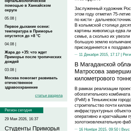
офтальмологической
помощью в Ханкайском
Заслуженный художник Рос
округе
этом году отметил 75-летие
05.08 |
по кисти - дальневосточник
В колымской столице десят
Первое дыхание осени:
картины живописца едва ли
температура в Приморье
семье, а сколько их увезли
опустится до +8 °C
большую землю колымчане!
04.08 |
присоединяется к поздравл
Жара до +35: что ждет
11 Декабря 2015, 17:17 |
Реги
Приморье после тропических
дождей
В Магаданской облас
03.08 |
Матросова завершил
километрового тонн
Москва помогает развивать
отечественное
здравоохранение
В рамках реализации проек
обогатительного комбината
статьи раздела
(РиМ) в Тенькинском горо
строительство почти киломе
Регион сегодня
инфраструктурных объекто
оперативно и кратчайшим п
29 Мая 2026, 16:37
золотоизвлекательную фаб
Студенты Приморья
16 Ноября 2015, 09:50 |
Вкус