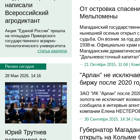
написали
От островка спасени
Всероссийский
Мельпомены
агродиктант
Магаданский государствен
Акция "Единой России" прошла
нынешней осенью открыл св
на площадке Приморского
судьба. Он возник за год д
государственного аграрно-
1938-м. Официально храм и
технологического университета
Магаданским драматическ
статьи раздела
"Дальневосточный капитал"
21 Октября 2015, 11:04 |
Ком
Регион сегодня
"Арлан" не исключа
28 Мая 2026, 14:16
биржу после 2020 г
ЗАО "ИК "Арлан" после 202
золота не исключает возмо
сообщила в интервью аген
компании Елена НЕСТЕРО
30 Сентября 2015, 14:34 |
Ча
Губернатор Магадан
Юрий Трутнев
открыть на Колыме 