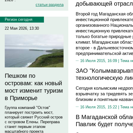
добывающей отрасл
статьи раздела
Второй год Магаданская об
инвестиционной привлекате
Регион сегодня
организованного Национал
22 Мая 2026, 13:30
инвестиционную привлекат
только богатые природные 
климат. Магаданская област
второе - в Дальневосточно
предпринимательской актив
16 Июля 2015, 16:09 |
Тема н
ЗАО "Колымавзрывп
Пешком по
технологическую ли
островам: как новый
Сегодня колымским недроп
мост изменит туризм
взрывчатку за тридевять зе
в Приморье
близким и понятным назван
16 Июля 2015, 15:22 |
Тема н
Группа компаний "Остов"
планирует построить мост,
В Магаданской обла
который свяжет Русский остров
с островом Елены. Переправа
Павлик будет получ
станет первым этапом
масштабного проекта