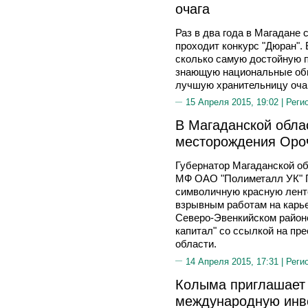
очага
Раз в два года в Магадане
проходит конкурс "Дюран".
сколько самую достойную п
знающую национальные обыч
лучшую хранительницу оча
15 Апреля 2015, 19:02 |
Реги
В Магаданской обла
месторождения Оро
Губернатор Магаданской о
МФ ОАО "Полиметалл УК" Г
символичную красную ленто
взрывным работам на карь
Северо-Эвенкийском район
капитал" со ссылкой на пр
области.
14 Апреля 2015, 17:31 |
Реги
Колыма приглашает
международную инв