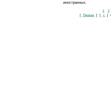
иностранных.
1
2
[
Первая
]
[
<
]