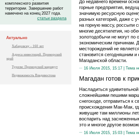
До недавнего времени осн
комплексного развития
горные предприятия, веду
территории. Завершение работ
значимую ресурсную оценк
намечено на конец 2027 года.
статьи раздела
разных категорий, даже с 
на горную массу, россыпи 
многие десятилетия, но обе
золотодобычи не могут по 
Актуально
экономическим причинам. 
Хабаровску - 160 лет
месторождений не является
становится сегодняшним и 
Адреса инвестиций. Приморский
край
Магаданской области.
Туризм: Приморский маршрут
16 Июля 2015, 15:17 |
Тема н
Недвижимость Владивостока
Магадан готов к при
Насладиться удивительной
сложнейшими пешими маршр
снегоходе, отправиться к 
происхождения Мак-Мак, гд
живущие там миллионы лет,
воспарить над заснеженны
это и многое другое возмож
16 Июля 2015, 15:03 |
Тема н