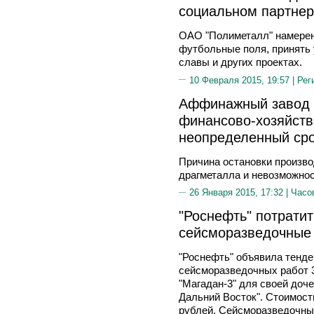
социальном партнер
ОАО "Полиметалл" намерен
футбольные поля, принять 
славы и других проектах.
10 Февраля 2015, 19:57 |
Рег
Аффинажный завод 
финансово-хозяйств
неопределенный ср
Причина остановки произво
драгметалла и невозможнос
26 Января 2015, 17:32 |
Часо
"Роснефть" потрати
сейсморазведочные
"Роснефть" объявила тенде
сейсморазведочных работ 
"Магадан-3" для своей до
Дальний Восток". Стоимост
рублей. Сейсморазведочны