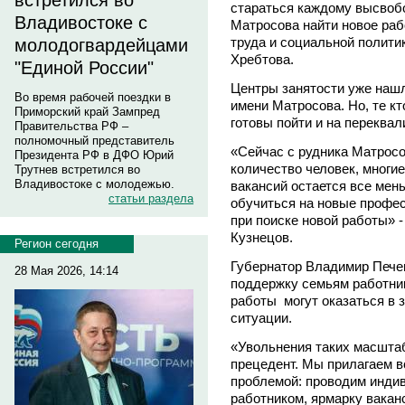
встретился во
стараться каждому высвоб
Владивостоке с
Матросова найти новое рабо
труда и социальной полити
молодогвардейцами
Хребтова.
"Единой России"
Центры занятости уже нашл
Во время рабочей поездки в
имени Матросова. Но, те к
Приморский край Зампред
готовы пойти и на переква
Правительства РФ –
полномочный представитель
«Сейчас с рудника Матрос
Президента РФ в ДФО Юрий
количество человек, многи
Трутнев встретился во
Владивостоке с молодежью.
вакансий остается все мен
статьи раздела
обучиться на новые профес
при поиске новой работы» 
Кузнецов.
Регион сегодня
Губернатор Владимир Пече
28 Мая 2026, 14:14
поддержку семьям работник
работы могут оказаться в 
ситуации.
«Увольнения таких масштаб
прецедент. Мы прилагаем в
проблемой: проводим инди
работником, ярмарку ваканс