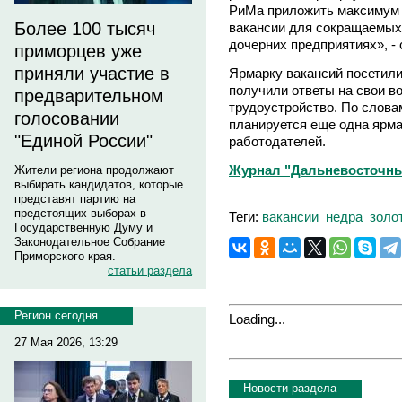
РиМа приложить максимум 
Более 100 тысяч
вакансии для сокращаемых 
дочерних предприятиях», -
приморцев уже
приняли участие в
Ярмарку вакансий посетили
получили ответы на свои в
предварительном
трудоустройство. По слова
голосовании
планируется еще одна ярма
"Единой России"
работодателей.
Журнал "Дальневосточны
Жители региона продолжают
выбирать кандидатов, которые
представят партию на
предстоящих выборах в
Теги:
вакансии
недра
золо
Государственную Думу и
Законодательное Собрание
Приморского края.
статьи раздела
Регион сегодня
Loading...
27 Мая 2026, 13:29
Новости раздела