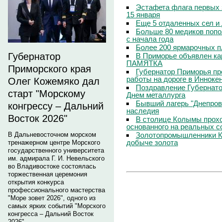
Эстафета флага первых 
15 января
Еще 5 отдаленных сел и
Больше 80 медиков попо
с начала года
Более 200 ярмарочных п
Губернатор
В Приморье объявлен кар
ПАМЯТКА
Приморского края
Губернатор Приморья пр
работы на дороге в Инноке
Олег Кожемяко дал
Поздравление Губернато
старт "Морскому
Днем металлурга
Бывший лагерь "Днепровс
конгрессу – Дальний
наследия
Восток 2026"
В столице Колымы прохо
основанного на реальных 
Золотопромышленники К
В Дальневосточном морском
добыче золота
тренажерном центре Морского
государственного университета
им. адмирала Г. И. Невельского
во Владивостоке состоялась
торжественная церемония
открытия конкурса
профессионального мастерства
"Море зовет 2026", одного из
самых ярких событий "Морского
конгресса – Дальний Восток
2026".