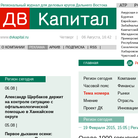
Региональный журнал для деловых кругов Дальнего Востока
АТР
Р
Амурская о
Бурятия
Еврейская 
Забайкаль
Камчатский
Магаданска
www.
dvkapital.ru
Четверг
|
06 Августа, 16:42
|
Приморски
Республика
О КОМПАНИИ
РЕКЛАМА
АРХИВ
|
ПОДПИСКА
|
RSS
|
Сахалинска
Хабаровски
Чукотский 
главная
Р
Регион сегодня
Компании
Регион сегодня
Часовой пояс
Финансы
06.08 |
Тема номера
Рынки
Александр Щербаков держит
Мнение
Отрасль
на контроле ситуацию с
офтальмологической
Проект ДК
Инновации
помощью в Ханкайском
округе
Регион сегодня
05.08 |
19 Февраля 2015, 15:05 |
Рег
Первое дыхание осени:
Около 1000 горняко