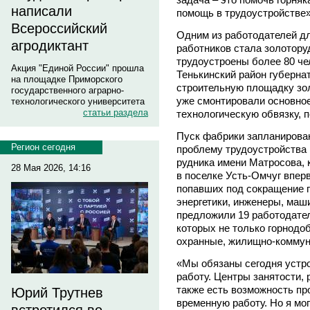
написали
помощь в трудоустройстве»,
Всероссийский
Одним из работодателей д
агродиктант
работников стала золотору
трудоустроены более 80 чел
Акция "Единой России" прошла
Тенькинский район губерна
на площадке Приморского
строительную площадку зо
государственного аграрно-
уже смонтировали основно
технологического университета
статьи раздела
технологическую обвязку, 
Пуск фабрики запланирован
Регион сегодня
проблему трудоустройства
рудника имени Матросова, 
28 Мая 2026, 14:16
в поселке Усть-Омчуг впер
попавших под сокращение го
энергетики, инженеры, маши
предложили 19 работодател
которых не только горнодо
охранные, жилищно-коммун
«Мы обязаны сегодня устро
работу. Центры занятости,
также есть возможность пр
Юрий Трутнев
временную работу. Но я мог