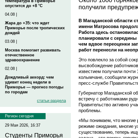
температура в Приморье
получили предупреж
опустится до +8 °C
04.08 |
В Магаданской области 
Жара до +35: что ждет
имени Матросова продол
Приморье после тропических
Работа здесь остановила
дождей
планировали с середины э
03.08 |
чем вдвое переоценки за
работ перенесли на неоп
Москва помогает развивать
отечественное
Это повлекло за собой сок
здравоохранение
высвобождение работников
02.08 |
известием получили почти 
колымчане, сообщили журн
Дождливый аккорд: чем
удивит конец недели в
пресс-службе Правительст
Приморье — прогноз погоды
по городам
Губернатор Магаданской о
встречу с работниками рудн
статьи раздела
Правительство активно уч
проблемы.
Регион сегодня
«Мы понимаем, что многие 
29 Мая 2026, 16:37
режиме ожидания, многие у
существованию, теперь ищу
Студенты Приморья
задача – это помочь горняк