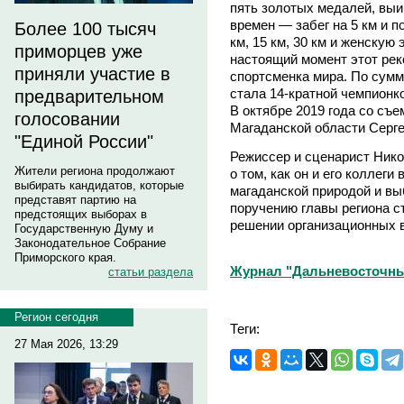
пять золотых медалей, выи
времен — забег на 5 км и 
Более 100 тысяч
км, 15 км, 30 км и женскую
приморцев уже
настоящий момент этот рек
приняли участие в
спортсменка мира. По сумм
стала 14-кратной чемпионк
предварительном
В октябре 2019 года со съе
голосовании
Магаданской области Серге
"Единой России"
Режиссер и сценарист Нико
Жители региона продолжают
о том, как он и его коллеги
выбирать кандидатов, которые
магаданской природой и вы
представят партию на
поручению главы региона с
предстоящих выборах в
решении организационных 
Государственную Думу и
Законодательное Собрание
Приморского края.
Журнал "Дальневосточны
статьи раздела
Регион сегодня
Теги:
27 Мая 2026, 13:29