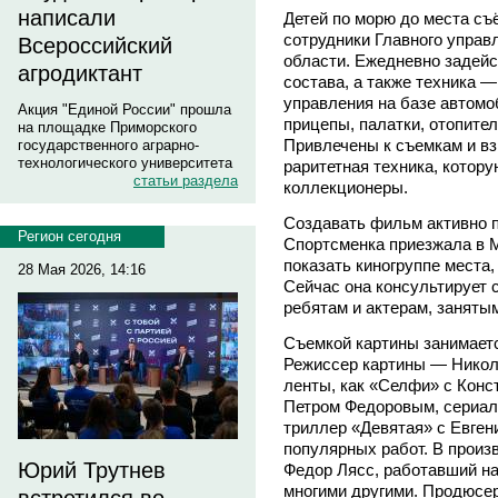
написали
Детей по морю до места съ
сотрудники Главного упра
Всероссийский
области. Ежедневно задейс
агродиктант
состава, а также техника —
управления на базе автомо
Акция "Единой России" прошла
прицепы, палатки, отопите
на площадке Приморского
Привлечены к съемкам и вз
государственного аграрно-
технологического университета
раритетная техника, котор
статьи раздела
коллекционеры.
Создавать фильм активно п
Регион сегодня
Спортсменка приезжала в 
показать киногруппе места,
28 Мая 2026, 14:16
Сейчас она консультирует 
ребятам и актерам, заняты
Съемкой картины занимает
Режиссер картины — Никола
ленты, как «Селфи» с Конс
Петром Федоровым, сериал 
триллер «Девятая» с Евген
популярных работ. В произ
Юрий Трутнев
Федор Лясс, работавший н
многими другими. Продюсер