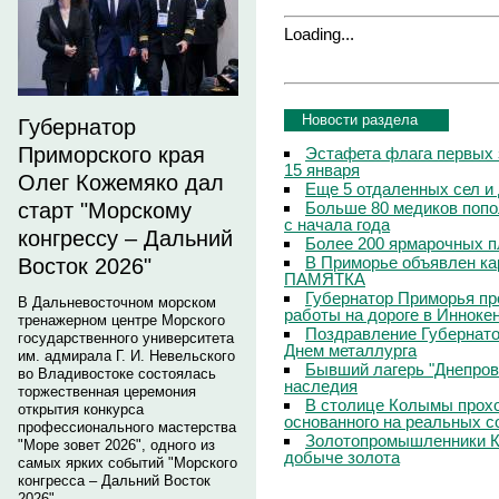
Loading...
Новости раздела
Губернатор
Приморского края
Эстафета флага первых 
15 января
Олег Кожемяко дал
Еще 5 отдаленных сел и
Больше 80 медиков попо
старт "Морскому
с начала года
конгрессу – Дальний
Более 200 ярмарочных п
В Приморье объявлен кар
Восток 2026"
ПАМЯТКА
Губернатор Приморья пр
В Дальневосточном морском
работы на дороге в Инноке
тренажерном центре Морского
Поздравление Губернато
государственного университета
Днем металлурга
им. адмирала Г. И. Невельского
Бывший лагерь "Днепровс
во Владивостоке состоялась
наследия
торжественная церемония
В столице Колымы прохо
открытия конкурса
основанного на реальных 
профессионального мастерства
Золотопромышленники К
"Море зовет 2026", одного из
добыче золота
самых ярких событий "Морского
конгресса – Дальний Восток
2026".