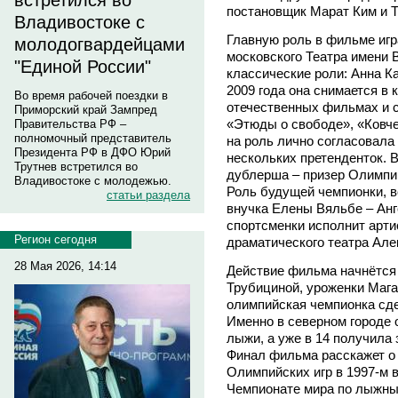
встретился во
постановщик Марат Ким и 
Владивостоке с
Главную роль в фильме игр
молодогвардейцами
московского Театра имени 
"Единой России"
классические роли: Анна К
2009 года она снимается в к
Во время рабочей поездки в
отечественных фильмах и с
Приморский край Зампред
«Этюды о свободе», «Ковче
Правительства РФ –
полномочный представитель
на роль лично согласовала
Президента РФ в ДФО Юрий
нескольких претенденток. 
Трутнев встретился во
дублерша – призер Олимпий
Владивостоке с молодежью.
Роль будущей чемпионки, 
статьи раздела
внучка Елены Вяльбе – Анг
спортсменки исполнит арти
Регион сегодня
драматического театра Але
28 Мая 2026, 14:14
Действие фильма начнётся
Трубициной, уроженки Маг
олимпийская чемпионка сд
Именно в северном городе о
лыжи, а уже в 14 получила
Финал фильма расскажет о
Олимпийских игр в 1997-м 
Чемпионате мира по лыжны