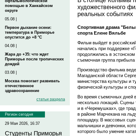
офтальмологической
художественного фи
помощью в Ханкайском
округе
реальных событиях
05.08 |
Спортивная драма "Белый
Первое дыхание осени:
температура в Приморье
спорта Елене Вяльбе
опустится до +8 °C
Фильм выйдет в российский
04.08 |
начались при поддержке «Г
продолжились в эстонском 
Жара до +35: что ждет
Приморье после тропических
съемочная группа прибыла
дождей
Производство фильма веде
03.08 |
Магаданской области Серге
министерства культуры и 
Москва помогает развивать
отечественное
физической культуры и спо
здравоохранение
Во время съемочных дней в
статьи раздела
несколько локаций. Сцены 
и в «Черемушках», где тра
в районе Марчекана на льд
Регион сегодня
площадку. В массовых сце
29 Мая 2026, 16:37
мальчишки и девчонки, кот
которого было умение ката
Студенты Приморья