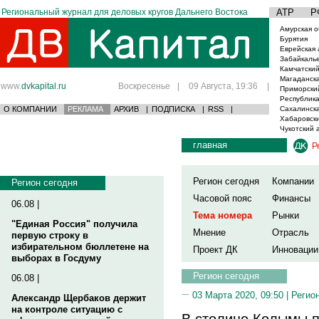
Региональный журнал для деловых кругов Дальнего Востока
АТР
Р
Амурская о
Бурятия
Еврейская 
Забайкаль
Камчатский
Магаданска
www.
dvkapital.ru
Воскресенье
|
09 Августа, 19:36
|
Приморски
Республика
О КОМПАНИИ
РЕКЛАМА
АРХИВ
|
ПОДПИСКА
|
RSS
|
Сахалинска
Хабаровски
Чукотский 
главная
Р
Регион сегодня
Компании
Регион сегодня
Часовой пояс
Финансы
06.08 |
Тема номера
Рынки
"Единая Россия" получила
Мнение
Отрасль
первую строку в
избирательном бюллетене на
Проект ДК
Инновации
выборах в Госдуму
Регион сегодня
06.08 |
03 Марта 2020, 09:50 |
Регио
Александр Щербаков держит
на контроле ситуацию с
В столице Колымы п