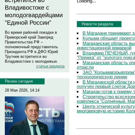
встретился во
Loading...
Владивостоке с
молодогвардейцами
"Единой России"
Новости раздела
Во время рабочей поездки в
В Магадане принимают з
Приморский край Зампред
Колыма обещает проекта
Правительства РФ –
Магаданская область вы
полномочный представитель
инвестиционной ярмаркой
Президента РФ в ДФО Юрий
Владимир ПЕЧЕНЫЙ, губ
Трутнев встретился во
"Пряжка" от "золотого пояс
Владивостоке с молодежью.
Магаданская область о
статьи раздела
отрасли
ЗАО "Колымавзрывпром"
технологическую линию
Регион сегодня
В Магаданской области 
получен первый слиток До
28 Мая 2026, 14:14
Магадан готов к приему 
Строительство всесезон
комплекса "Солнечный. Маг
Центр этнической культ
многовековую историю Ко