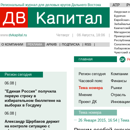
Региональный журнал для деловых кругов Дальнего Востока
АТР
Р
Амурская о
Бурятия
Еврейская 
Забайкаль
Камчатский
Магаданска
www.
dvkapital.ru
Четверг
|
06 Августа, 18:06
|
Приморски
Республика
О КОМПАНИИ
РЕКЛАМА
АРХИВ
|
ПОДПИСКА
|
RSS
|
Сахалинска
Хабаровски
Чукотский 
главная
Р
Регион сегодня
Компании
Регион сегодня
Часовой пояс
Финансы
06.08 |
Тема номера
Рынки
"Единая Россия" получила
Мнение
Отрасль
первую строку в
избирательном бюллетене на
Проект ДК
Инновации
выборах в Госдуму
Тема номера
06.08 |
26 Января 2015, 16:54 |
Тема
Александр Щербаков держит
на контроле ситуацию с
Режим особой эконо