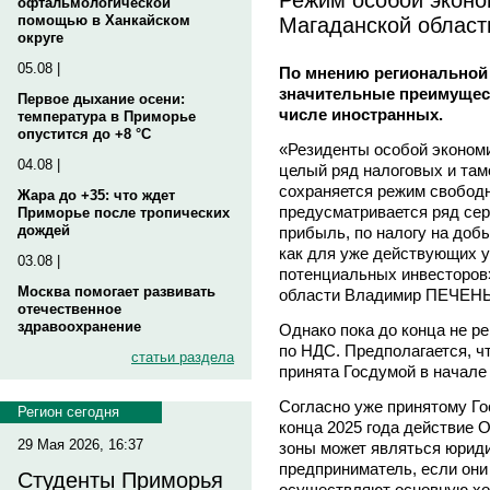
офтальмологической
Магаданской област
помощью в Ханкайском
округе
05.08 |
По мнению региональной 
значительные преимущест
Первое дыхание осени:
числе иностранных.
температура в Приморье
опустится до +8 °C
«Резиденты особой экономи
04.08 |
целый ряд налоговых и там
сохраняется режим свободн
Жара до +35: что ждет
предусматривается ряд сер
Приморье после тропических
дождей
прибыль, по налогу на доб
как для уже действующих у
03.08 |
потенциальных инвесторов»
Москва помогает развивать
области Владимир ПЕЧЕН
отечественное
здравоохранение
Однако пока до конца не р
по НДС. Предполагается, ч
статьи раздела
принята Госдумой в начале 
Согласно уже принятому Г
Регион сегодня
конца 2025 года действие 
29 Мая 2026, 16:37
зоны может являться юрид
предприниматель, если они
Студенты Приморья
осуществляют основную хо