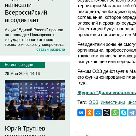
написали
территории Магаданской об
резидента, необходимо пре
Всероссийский
соглашения, которое опред
агродиктант
вложений и сроки их осуще
Инвестиции будут направл
Акция "Единой России" прошла
проектов и производств в 
на площадке Приморского
государственного аграрно-
Резидентами зоны не смогу
технологического университета
статьи раздела
организации, профессионал
также компании, занимающи
выпускающие или перераб
Регион сегодня
Режим ОЭЗ действует в Маг
28 Мая 2026, 14:16
его функционирование план
года.
Журнал "Дальневосточный 
Теги:
ОЭЗ
инвестиции
инс
Юрий Трутнев