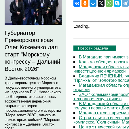
Loading...
Губернатор
Приморского края
Олег Кожемяко дал
Новости раздела
старт "Морскому
В Магадане принимают з
конгрессу – Дальний
Колыма обещает проекта
Магаданская область вы
Восток 2026"
инвестиционной ярмаркой
Владимир ПЕЧЕНЫЙ, губ
В Дальневосточном морском
"Пряжка" от "золотого пояс
тренажерном центре Морского
Магаданская область о
государственного университета
отрасли
им. адмирала Г. И. Невельского
ЗАО "Колымавзрывпром"
во Владивостоке состоялась
технологическую линию
торжественная церемония
В Магаданской области 
открытия конкурса
получен первый слиток До
профессионального мастерства
Магадан готов к приему 
"Море зовет 2026", одного из
Строительство всесезон
самых ярких событий "Морского
комплекса "Солнечный. Маг
конгресса – Дальний Восток
Центр этнической культ
2026".