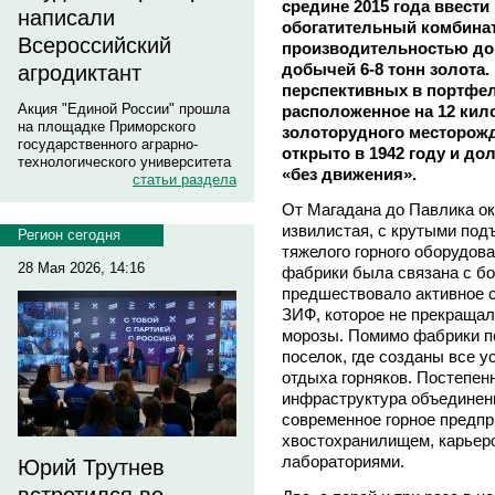
средине 2015 года ввести
написали
обогатительный комбинат
Всероссийский
производительностью до 
добычей 6-8 тонн золота.
агродиктант
перспективных в портфел
Акция "Единой России" прошла
расположенное на 12 кил
на площадке Приморского
золоторудного месторожд
государственного аграрно-
открыто в 1942 году и до
технологического университета
«без движения».
статьи раздела
От Магадана до Павлика ок
извилистая, с крутыми под
Регион сегодня
тяжелого горного оборудов
28 Мая 2026, 14:16
фабрики была связана с б
предшествовало активное 
ЗИФ, которое не прекращал
морозы. Помимо фабрики п
поселок, где созданы все 
отдыха горняков. Постепенн
инфраструктура объединен
современное горное предпр
хвостохранилищем, карьеро
лабораториями.
Юрий Трутнев