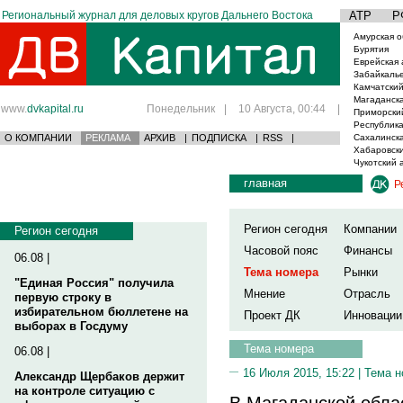
Региональный журнал для деловых кругов Дальнего Востока
АТР
Р
Амурская о
Бурятия
Еврейская 
Забайкаль
Камчатский
Магаданска
www.
dvkapital.ru
Понедельник
|
10 Августа, 00:44
|
Приморски
Республика
О КОМПАНИИ
РЕКЛАМА
АРХИВ
|
ПОДПИСКА
|
RSS
|
Сахалинска
Хабаровски
Чукотский 
главная
Р
Регион сегодня
Компании
Регион сегодня
Часовой пояс
Финансы
06.08 |
Тема номера
Рынки
"Единая Россия" получила
Мнение
Отрасль
первую строку в
избирательном бюллетене на
Проект ДК
Инновации
выборах в Госдуму
Тема номера
06.08 |
16 Июля 2015, 15:22 |
Тема н
Александр Щербаков держит
на контроле ситуацию с
В Магаданской обла