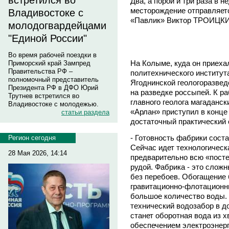
встретился во
Два, а порой и три раза в 
месторождение отправляет
Владивостоке с
«Павлик» Виктор ТРОИЦК
молодогвардейцами
"Единой России"
Во время рабочей поездки в
На Колыме, куда он приеха
Приморский край Зампред
Правительства РФ –
политехнического института
полномочный представитель
Ягоднинской геологоразвед
Президента РФ в ДФО Юрий
на разведке россыпей. К р
Трутнев встретился во
главного геолога магаданс
Владивостоке с молодежью.
«Арлан» приступил в конце
статьи раздела
достаточный практический 
- Готовность фабрики соста
Регион сегодня
Сейчас идет технологическ
28 Мая 2026, 14:14
предварительно всю «пост
рудой. Фабрика - это слож
без перебоев. Обогащение
гравитационно-флотационны
большое количество воды.
технический водозабор в д
станет оборотная вода из 
обеспечением электроэнерг