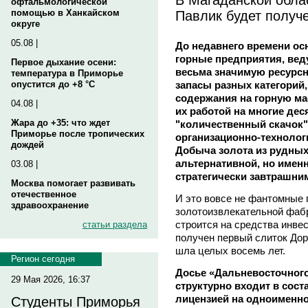
офтальмологической
Павлик будет получ
помощью в Ханкайском
округе
05.08 |
До недавнего времени о
горные предприятия, вед
Первое дыхание осени:
весьма значимую ресурс
температура в Приморье
запасы разных категорий,
опустится до +8 °C
содержания на горную ма
04.08 |
их работой на многие дес
Жара до +35: что ждет
"количественный скачок"
Приморье после тропических
организационно-технолог
дождей
Добыча золота из рудных
альтернативной, но имен
03.08 |
стратегически завтрашни
Москва помогает развивать
отечественное
И это вовсе не фантомные 
здравоохранение
золотоизвлекательной фаб
строится на средства инве
статьи раздела
получен первый слиток Дор
шла целых восемь лет.
Регион сегодня
Досье «Дальневосточного
29 Мая 2026, 16:37
структурно входит в сос
лицензией на одноименно
Студенты Приморья