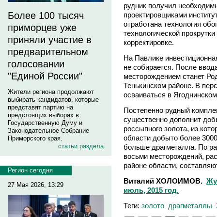
рудник получил необходимы
Более 100 тысяч
проектировщиками институ
отработана технология обо
приморцев уже
технологической прокрутки 
приняли участие в
корректировке.
предварительном
На Павлике инвестиционна
голосовании
не собирается. После вво
"Единой России"
месторождением станет Род
Тенькинском районе. В пер
Жители региона продолжают
осваиваться в Ягоднинском
выбирать кандидатов, которые
представят партию на
Постепенно рудный комплек
предстоящих выборах в
существенно дополнит доб
Государственную Думу и
россыпного золота, из кот
Законодательное Собрание
области добыто более 3000
Приморского края.
статьи раздела
больше драгметалла. По р
восьми месторождений, ра
районе области, составляю
Регион сегодня
Виталий ХОЛОИМОВ.
Жу
27 Мая 2026, 13:29
июль, 2015 год.
Теги:
золото
драгметаллы