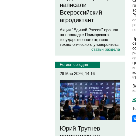
С
написали
г
э
Всероссийский
Р
агродиктант
с
р
н
Акция "Единой России" прошла
на площадке Приморского
П
государственного аграрно-
с
технологического университета
о
статьи раздела
р
о
г
Регион сегодня
и
к
28 Мая 2026, 14:16
ч
В
в
Ж
Т
Юрий Трутнев