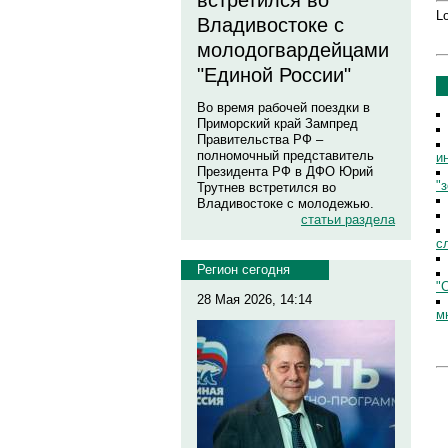
встретился во
Lo
Владивостоке с
молодогвардейцами
"Единой России"
Во время рабочей поездки в
Приморский край Зампред
Правительства РФ –
полномочный представитель
и
Президента РФ в ДФО Юрий
"
Трутнев встретился во
Владивостоке с молодежью.
статьи раздела
с
Регион сегодня
"
28 Мая 2026, 14:14
м