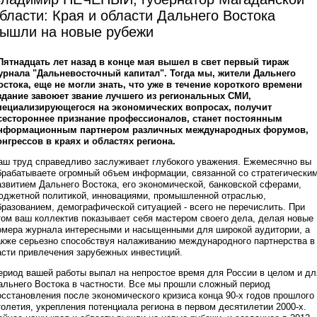
бласти: Края и области Дальнего Востока
ышли на новые рубежи
 Пятнадцать лет назад в конце мая вышел в свет первый тираж
урнала "Дальневосточный капитал". Тогда мы, жители Дальнего
остока, еще не могли знать, что уже в течение короткого времени
здание завоюет звание лучшего из региональных СМИ,
пециализирующегося на экономических вопросах, получит
сестороннее признание профессионалов, станет постоянным
нформационным партнером различных международных форумов,
онгрессов в краях и областях региона.
аш труд справедливо заслуживает глубокого уважения. Ежемесячно вы
брабатываете огромный объем информации, связанной со стратегически
азвитием Дальнего Востока, его экономической, банковской сферами,
юджетной политикой, инновациями, промышленной отраслью,
бразованием, демографической ситуацией - всего не перечислить. При
том ваш коллектив показывает себя мастером своего дела, делая новые
омера журнала интересными и насыщенными для широкой аудитории, а
акже серьезно способствуя налаживанию международного партнерства в
асти привлечения зарубежных инвестиций.
ериод вашей работы выпал на непростое время для России в целом и дл
альнего Востока в частности. Все мы прошли сложный период
осстановления после экономического кризиса конца 90-х годов прошлого
толетия, укрепления потенциала региона в первом десятилетии 2000-х.