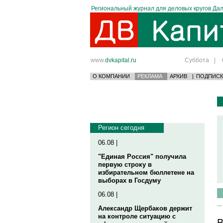
Региональный журнал для деловых кругов Дал
www.
dvkapital.ru
Суббота
|
О КОМПАНИИ
РЕКЛАМА
АРХИВ
|
ПОДПИСК
Регион сегодня
06.08 |
"Единая Россия" получила
первую строку в
избирательном бюллетене на
выборах в Госдуму
06.08 |
Александр Щербаков держит
на контроле ситуацию с
В