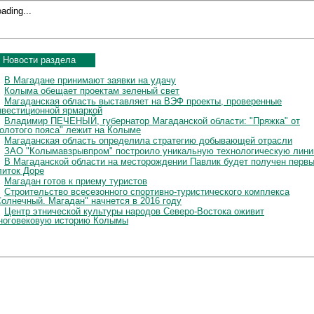
ading...
Новости раздела
В Магадане принимают заявки на удачу
Колыма обещает проектам зеленый свет
Магаданская область выставляет на ВЭФ проекты, проверенные
нвестиционной ярмаркой
Владимир ПЕЧЕНЫЙ, губернатор Магаданской области: "Пряжка" от
золотого пояса" лежит на Колыме
Магаданская область определила стратегию добывающей отрасли
ЗАО "Колымавзрывпром" построило уникальную технологическую лин
В Магаданской области на месторождении Павлик будет получен перв
литок Доре
Магадан готов к приему туристов
Строительство всесезонного спортивно-туристического комплекса
Солнечный. Магадан" начнется в 2016 году
Центр этнической культуры народов Северо-Востока оживит
ноговековую историю Колымы