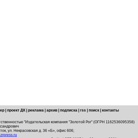
ер
|
проект ДК
|
реклама
|
архив
|
подписка
|
rss
|
поиск
|
контакты
тственностью "Издательская компания "Золотой Рог" (ОГРН 1162536095358)
ксандрович
ток, ул. Некрасовская д. 36 «Б», офис 606;
zrpress.ru