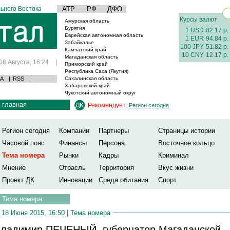
ьнего Востока
АТР
РФ
ДФО
Курсы валют
Амурская область
Бурятия
1 USD
82.17 р.
Еврейская автономная область
1 EUR
94.84 р.
Забайкалье
100 JPY
51.82 р.
Камчатский край
10 CNY
12.17 р.
Магаданская область
08 Августа, 16:24
|
Приморский край
Республика Саха (Якутия)
А
|
RSS
|
Сахалинская область
Хабаровский край
Чукотский автономный округ
главная
Рекомендует:
Регион сегодня
Регион сегодня
Компании
Партнеры
Страницы истории
Часовой пояс
Финансы
Персона
Восточное кольцо
Тема номера
Рынки
Кадры
Криминал
Мнение
Отрасль
Территория
Вкус жизни
Проект ДК
Инновации
Среда обитания
Спорт
Тема номера
18 Июня 2015, 16:50 |
Тема номера
ладимир ПЕЧЕНЫЙ, губернатор Магаданской