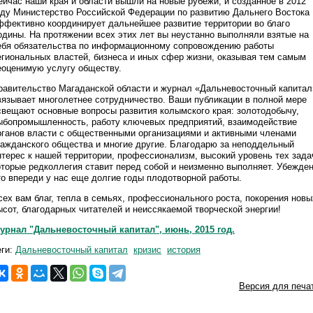
ейчас наши края и области вышли на новые рубежи, и созданное в 2012
оду Министерство Российской Федерации по развитию Дальнего Востока
ффективно координирует дальнейшее развитие территории во благо
одины. На протяжении всех этих лет вы неустанно выполняли взятые на
ебя обязательства по информационному сопровождению работы
егиональных властей, бизнеса и иных сфер жизни, оказывая тем самым
еоценимую услугу обществу.
равительство Магаданской области и журнал «Дальневосточный капитал
вязывает многолетнее сотрудничество. Ваши публикации в полной мере
свещают основные вопросы развития колымского края: золотодобычу,
ыбопромышленность, работу ключевых предприятий, взаимодействие
рганов власти с общественными организациями и активными членами
ражданского общества и многие другие. Благодарю за неподдельный
нтерес к нашей территории, профессионализм, высокий уровень тех зада
оторые редколлегия ставит перед собой и неизменно выполняет. Убежден
то впереди у нас еще долгие годы плодотворной работы.
сех вам благ, тепла в семьях, профессионального роста, покорения новы
ысот, благодарных читателей и неиссякаемой творческой энергии!
урнал "Дальневосточный капитал", июнь, 2015 год.
еги:
Дальневосточный капитал
кризис
история
Версия для печа