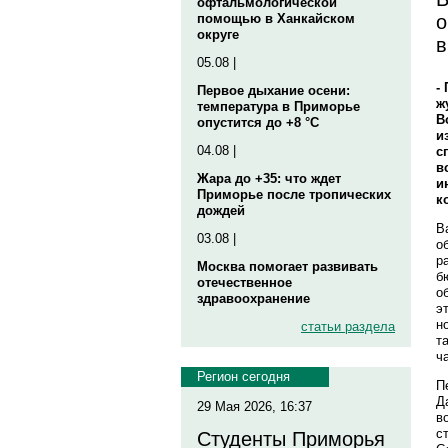
офтальмологической
о
помощью в Ханкайском
округе
в
05.08 |
-
Первое дыхание осени:
ж
температура в Приморье
В
опустится до +8 °C
и
04.08 |
с
в
Жара до +35: что ждет
и
Приморье после тропических
к
дождей
В
03.08 |
о
р
Москва помогает развивать
б
отечественное
о
здравоохранение
э
н
статьи раздела
т
ч
Регион сегодня
П
Д
29 Мая 2026, 16:37
в
с
Студенты Приморья