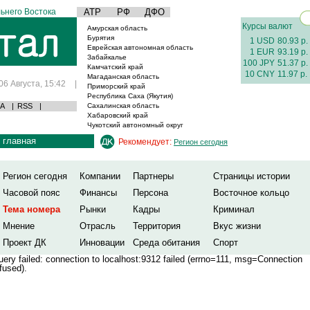
ьнего Востока
АТР
РФ
ДФО
Курсы валют
Амурская область
Бурятия
1 USD
80.93 р.
Еврейская автономная область
1 EUR
93.19 р.
Забайкалье
100 JPY
51.37 р.
Камчатский край
10 CNY
11.97 р.
Магаданская область
06 Августа, 15:42
|
Приморский край
Республика Саха (Якутия)
А
|
RSS
|
Сахалинская область
Хабаровский край
Чукотский автономный округ
главная
Рекомендует:
Регион сегодня
Регион сегодня
Компании
Партнеры
Страницы истории
Часовой пояс
Финансы
Персона
Восточное кольцо
Тема номера
Рынки
Кадры
Криминал
Мнение
Отрасль
Территория
Вкус жизни
Проект ДК
Инновации
Среда обитания
Спорт
ery failed: connection to localhost:9312 failed (errno=111, msg=Connection
fused).