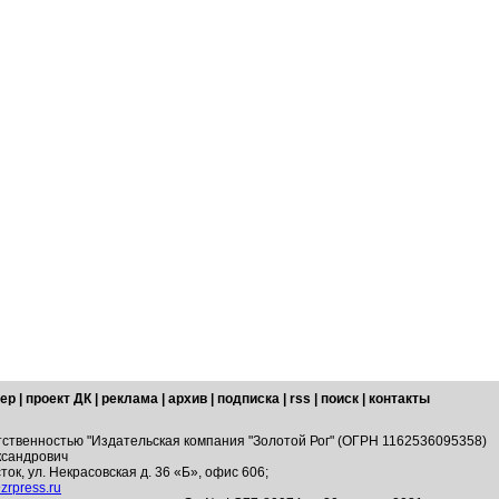
ер
|
проект ДК
|
реклама
|
архив
|
подписка
|
rss
|
поиск
|
контакты
тственностью "Издательская компания "Золотой Рог" (ОГРН 1162536095358)
ксандрович
ток, ул. Некрасовская д. 36 «Б», офис 606;
zrpress.ru