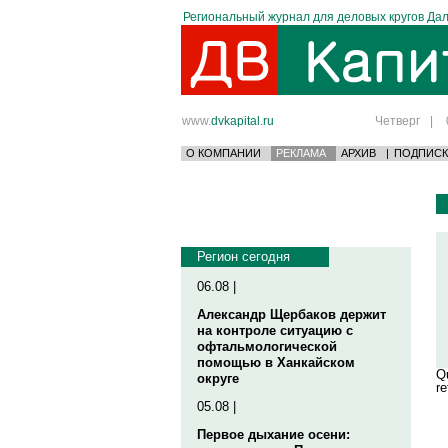
Региональный журнал для деловых кругов Дал
www.
dvkapital.ru
Четверг
|
О КОМПАНИИ
РЕКЛАМА
АРХИВ
|
ПОДПИСК
Регион сегодня
06.08 |
Александр Щербаков держит
на контроле ситуацию с
офтальмологической
помощью в Ханкайском
Qu
округе
re
05.08 |
Первое дыхание осени: