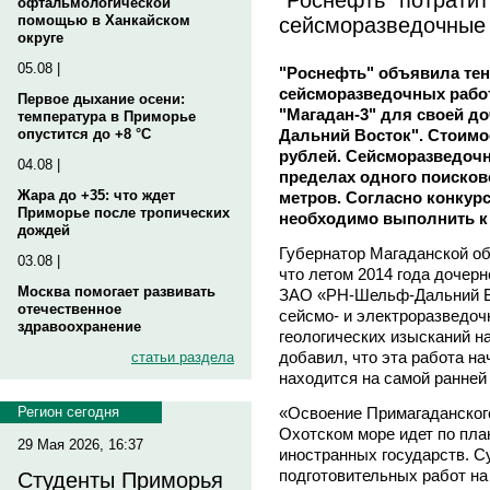
офтальмологической
сейсморазведочные
помощью в Ханкайском
округе
05.08 |
"Роснефть" объявила те
сейсморазведочных работ
Первое дыхание осени:
"Магадан-3" для своей д
температура в Приморье
Дальний Восток". Стоимо
опустится до +8 °C
рублей. Сейсморазведоч
04.08 |
пределах одного поисково
Жара до +35: что ждет
метров. Согласно конкур
Приморье после тропических
необходимо выполнить к 
дождей
Губернатор Магаданской 
03.08 |
что летом 2014 года дочер
Москва помогает развивать
ЗАО «РН-Шельф-Дальний Во
отечественное
сейсмо- и электроразведоч
здравоохранение
геологических изысканий на
добавил, что эта работа на
статьи раздела
находится на самой ранней
«Освоение Примагаданског
Регион сегодня
Охотском море идет по план
29 Мая 2026, 16:37
иностранных государств. 
подготовительных работ на 
Студенты Приморья