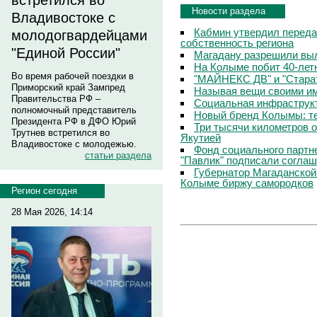
встретился во
Новости раздела
Владивостоке с
Кабмин утвердил переда
молодогвардейцами
собственность региона
"Единой России"
Магадану разрешили выл
На Колыме побит 40-лет
Во время рабочей поездки в
"МАЙНЕКС ДВ" и "Старат
Приморский край Зампред
Называя вещи своими и
Правительства РФ –
Социальная инфраструкт
полномочный представитель
Новый бренд Колымы: те
Президента РФ в ДФО Юрий
Три тысячи километров 
Трутнев встретился во
Якутией
Владивостоке с молодежью.
Фонд социального партн
статьи раздела
"Павлик" подписали соглаш
Губернатор Магаданской
Колыме биржу самородков
Регион сегодня
28 Мая 2026, 14:14