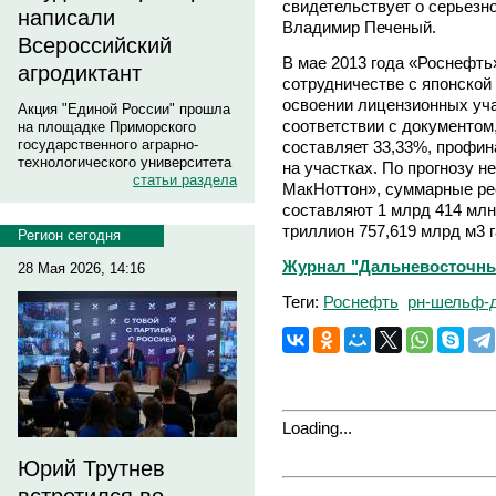
свидетельствует о серьезн
написали
Владимир Печеный.
Всероссийский
В мае 2013 года «Роснефть
агродиктант
сотрудничестве с японской 
освоении лицензионных уча
Акция "Единой России" прошла
соответствии с документом,
на площадке Приморского
государственного аграрно-
составляет 33,33%, профин
технологического университета
на участках. По прогнозу н
статьи раздела
МакНоттон», суммарные ре
составляют 1 млрд 414 млн 
триллион 757,619 млрд м3 г
Регион сегодня
Журнал "Дальневосточный 
28 Мая 2026, 14:16
Теги:
Роснефть
рн-шельф-д
Loading...
Юрий Трутнев