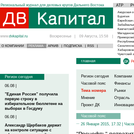
Региональный журнал для деловых кругов Дальнего Востока
АТР
Р
Амурская о
Бурятия
Еврейская 
Забайкаль
Камчатский
Магаданска
www.
dvkapital.ru
Воскресенье
|
09 Августа, 15:58
|
Приморски
Республика
О КОМПАНИИ
РЕКЛАМА
АРХИВ
|
ПОДПИСКА
|
RSS
|
Сахалинска
Хабаровски
Чукотский 
главная
Р
Регион сегодня
Компании
Регион сегодня
Часовой пояс
Финансы
06.08 |
Тема номера
Рынки
"Единая Россия" получила
Мнение
Отрасль
первую строку в
избирательном бюллетене на
Проект ДК
Инновации
выборах в Госдуму
Часовой пояс
06.08 |
26 Января 2015, 17:32 |
Часо
Александр Щербаков держит
на контроле ситуацию с
"Роснефть" потрати