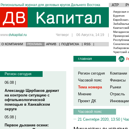
Региональный журнал для деловых кругов Дальнего Востока
АТР
Р
Амурская о
Бурятия
Еврейская 
Забайкаль
Камчатский
Магаданска
www.
dvkapital.ru
Четверг
|
06 Августа, 14:19
|
Приморски
Республика
О КОМПАНИИ
РЕКЛАМА
АРХИВ
|
ПОДПИСКА
|
RSS
|
Сахалинска
Хабаровски
Чукотский 
главная
Р
Регион сегодня
Компании
Регион сегодня
Часовой пояс
Финансы
06.08 |
Тема номера
Рынки
Александр Щербаков держит
Мнение
Отрасль
на контроле ситуацию с
офтальмологической
Проект ДК
Инновации
помощью в Ханкайском
округе
Часовой пояс
05.08 |
21 Сентября 2020, 13:50 |
Ча
Первое дыхание осени:
Мишустин выступил 