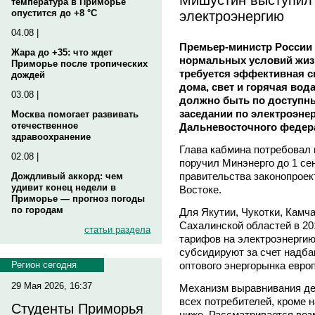
температура в Приморье
электроэнергию
опустится до +8 °C
04.08 |
Премьер-министр России 
Жара до +35: что ждет
нормальных условий жиз
Приморье после тропических
требуется эффективная с
дождей
дома, свет и горячая вода
03.08 |
должно быть по доступным
заседании по электроэнер
Москва помогает развивать
отечественное
Дальневосточного федера
здравоохранение
Глава кабмина потребовал н
02.08 |
поручил Минэнерго до 1 се
правительства законопроек
Дождливый аккорд: чем
удивит конец недели в
Востоке.
Приморье — прогноз погоды
по городам
Для Якутии, Чукотки, Камча
Сахалинской областей в 20
статьи раздела
тарифов на электроэнергию
субсидируют за счет надба
оптового энергорынка европ
Регион сегодня
29 Мая 2026, 16:37
Механизм выравнивания дей
всех потребителей, кроме н
Студенты Приморья
ниже. Рассматривается воз