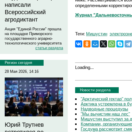
написали
определенными корректиро
Всероссийский
Журнал "Дальневосточный 
агродиктант
Акция "Единой России" прошла
Теги:
Мишустин
электроэн
на площадке Приморского
государственного аграрно-
технологического университета
статьи раздела
Регион сегодня
Loading...
28 Мая 2026, 14:16
Новости раздела
"Арктический гектар" по
Арктика устремлена в б
Надводные процедуры
"Мы вычистим наш лес"
Мишустин выступил за д
Компании, организующие
Юрий Трутнев
Госдума рассмотрит смя