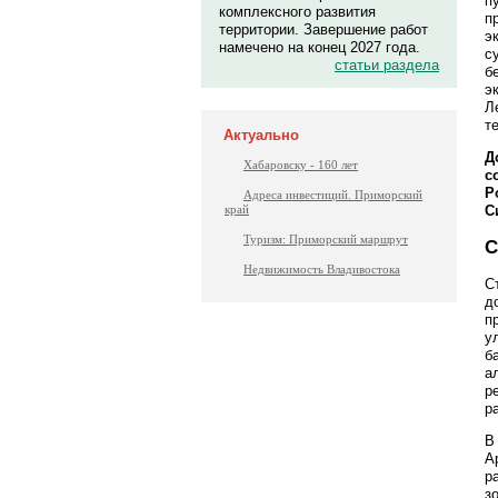
п
комплексного развития
п
территории. Завершение работ
э
намечено на конец 2027 года.
с
статьи раздела
б
э
Л
т
Актуально
Д
Хабаровску - 160 лет
с
Р
Адреса инвестиций. Приморский
край
С
Туризм: Приморский маршрут
С
Недвижимость Владивостока
С
д
п
у
б
а
р
р
В
А
р
з