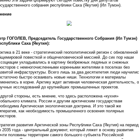
менно эти задачи формируют сегодня повестку дня депутатов
осударственного собрания республики Саха (Якутия) (Ил Тумэн).
нение
етр ГОГОЛЕВ, Председатель Государственного Собрания (Ил Тумэн)
еспублики Саха (Якутия):
рктика в 21 веке - стратегический геополитический регион с обновленной
бщемировой повесткой и общечеловеческой миссией. До сих пор наши
ссоциации укладывались в картину безбрежных ледяных и снежных
росторов с немногочисленными коренными жителями в поселках без
азвитой инфраструктуры. Всего лишь за два десятилетия люди научили
остаточно быстро осваивать новые ниши. Технологии и материалы
зменились в корне. Арктику ждет активная человеческая деятельность, о
аучных исследований до крупнейших промышленных проектов.
 другой стороны, есть мнение, что здесь расположена «кухня»
лобального климата. России и другим арктическим государствам
еобходима Арктическая экологическая доктрина. И это такой же
мператив, как необходимость промышленного освоения полярных
росторов.
тратегия развития Арктической зоны Республики Саха (Якутия) на период
о 2035 года - центральный документ, который ляжет в основу развития
очти половины территории самого большого субъекта Российской