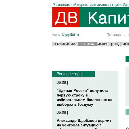
Региональный журнал для деловых кругов Дал
www.
dvkapital.ru
Пятница
|
О КОМПАНИИ
РЕКЛАМА
АРХИВ
|
ПОДПИСК
Регион сегодня
06.08 |
"Единая Россия" получила
первую строку в
избирательном бюллетене на
выборах в Госдуму
06.08 |
Александр Щербаков держит
на контроле ситуацию с
А