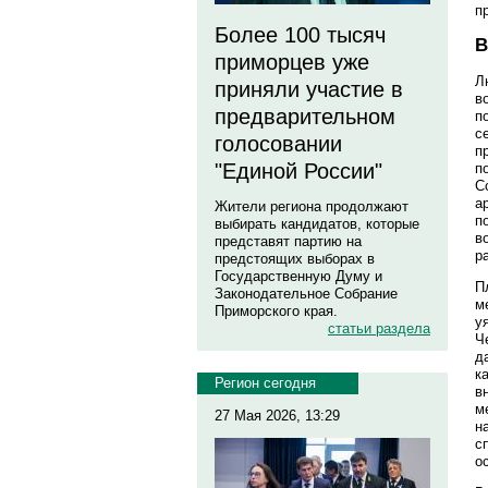
п
Более 100 тысяч
В
приморцев уже
Л
приняли участие в
в
предварительном
п
с
голосовании
п
"Единой России"
п
С
а
Жители региона продолжают
п
выбирать кандидатов, которые
в
представят партию на
р
предстоящих выборах в
Государственную Думу и
П
Законодательное Собрание
м
Приморского края.
у
статьи раздела
Ч
д
к
Регион сегодня
в
м
27 Мая 2026, 13:29
н
с
о