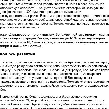
унктах, расположенных на ее берегах, так как объем неочищенных
ромышленных и сточных вод увеличивается и несет в себе серьезную
кологическую опасность. Требуются очистка акватории от затонувших
удов (таких около 300 единиц), проведение русловых и
ерегоукрепительных работ. Все эти мероприятия важны для стабильност
кологического равновесия всей дальневосточной части страны, поскольк
ена - единственная крупная река на Земле, которая целиком протекает п
ерритории вечной мерзлоты.
осье «Дальневосточного капитал»: Зона «вечной мерзлоты», главна
оставляющая природы Севера, занимает до 65 % всей территории
оссии, это почти 10,7 млн. кв. км, и охватывает значительную часть
ибири и Дальнего Востока.
воя ось развития
тратегия социально-экономического развития Арктической зоны на перио
о 2035 года разделила арктические районы республики по бассейновому
ринципу - Анабарскую, Ленскую, Янскую, Индигирскую, Колымскую груп
лусов. У каждой из пяти групп своя ось развития. Так, в Анабарском
ассейне планируются увеличение мощностей Верхнемунского
лмазодобывающего предприятия, разработка Томторского месторождени
едкоземельных элементов, дальнейшее проведение геологоразведочных
абот.
 Приленской группе будет сформирована база научного изучения
рктической зоны РФ, морской порт Тикси станет опорным пунктом для
азвития Севморпути. Здесь продолжится добыча алмазов и россыпного
олота, планируются ГРР по выявлению месторождений углеводородного