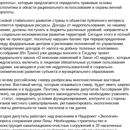
ерзлоты», которым предлагается определить правовые основы
осполитики в области рационального использования и охраны вечной
ерзлоты.
сновой стабильного развития страны и объектом публичного интереса
вляются природные ресурсы. Доходы от недропользования, но нашему
нению, должны поступать в бюджеты различных уровней, направляться
а социально-экономическое развитие территорий. Сегодня этого в полной
ере не происходит, поскольку нарушен баланс при перераспределении
ежду федеральным центром и регионами полномочий по управлению,
аспределению доходов от налога на добычу полезных ископаемых.
оссобрание (Ил Тумэн) уже дважды вносило в Госдуму проект
едерального закона «О внесении изменений в Закон «О недрах», которы
редлагалось включить в лицензии обязательные условия пользования
едрами, касающиеся участия недропользователей в социально-
кономическом развитии субъекта и муниципального образования.
о всему российскому северу разбросаны многочисленные вахтовые
оселки. Вахтовый метод, которым осваивался север, будет иметь широк
рименение и в будущем. Поэтому, по мнению депутатов Госсобрания (Ил
умэн), на уровне федерального законодательства необходимо узаконить
х статус, определить условия функционирования, контроля со стороны
рганов местного самоуправления, регламентировать экологические
спекты деятельности таких поселков и так далее.
егодня депутаты работают над внесением в Нацпроект «Экология»
опроса сохранения реки Лены. Необходимы строительство и
еконструкция канализационно-очистных сооружений в 33 населенных