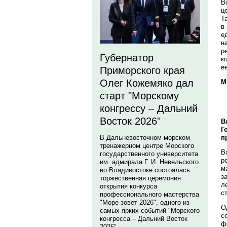
В
ц
Т
в
е
н
р
Губернатор
к
е
Приморского края
Олег Кожемяко дал
М
старт "Морскому
конгрессу – Дальний
Восток 2026"
В
Г
В Дальневосточном морском
п
тренажерном центре Морского
В
государственного университета
р
им. адмирала Г. И. Невельского
м
во Владивостоке состоялась
з
торжественная церемония
л
открытия конкурса
с
профессионального мастерства
"Море зовет 2026", одного из
О
самых ярких событий "Морского
с
конгресса – Дальний Восток
ф
2026".