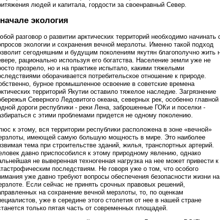
ритяжения людей и капитала, гордости за своенравный Север.
начале экология
юбой разговор о развитии арктических территорий необходимо начинать 
опросов экологии и сохранения вечной мерзлоты. Именно такой подход
озволит сегодняшним и будущим поколениям якутян благополучно жить 
евере, рационально используя его богатства. Население земли уже не
росто прозрело, но и на практике испытало, какими тяжелыми
оследствиями оборачивается потребительское отношение к природе.
обственно, бурное промышленное освоение в советские времена
рктических территорий Якутии оставило тяжелое наследие. Загрязнение
обережья Северного Ледовитого океана, северных рек, особенно главной
одной дороги республики - реки Лена, заброшенные ГОКи и поселки -
азбираться с этими проблемами придется не одному поколению.
люс к этому, вся территории республики расположена в зоне «вечной»
ерзлоты, имеющей самую большую мощность в мире. Это наиболее
язвимая тема при строительстве зданий, жилья, транспортных артерий.
еловек давно приспособился к этому природному явлению, однако
альнейшая не выверенная техногенная нагрузка на нее может привести к
атастрофическим последствиям. Не говоря уже о том, что особого
нимания уже давно требуют вопросы обеспечения безопасности жизни на
ерзлоте. Если сейчас не принять срочных правовых решений,
аправленных на сохранение вечной мерзлоты, то, по оценкам
пециалистов, уже в середине этого столетия от нее в нашей стране
станется только пятая часть от современных площадей.