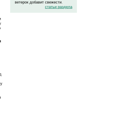
ветерок добавит свежести.
статьи раздела
и
у
о
я
д
пу
я