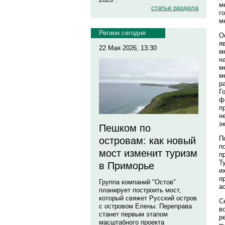
м
статьи раздела
г
м
Регион сегодня
О
я
22 Мая 2026, 13:30
м
н
м
м
р
Г
ф
п
н
э
Пешком по
П
островам: как новый
п
мост изменит туризм
п
Т
в Приморье
и
о
Группа компаний "Остов"
а
планирует построить мост,
который свяжет Русский остров
С
с островом Елены. Переправа
в
станет первым этапом
р
масштабного проекта