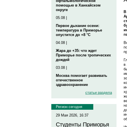
офтальмологической
помощью в Ханкайском
округе
В
А
05.08 |
с
б
Первое дыхание осени:
и
температура в Приморье
г
опустится до +8 °C
В
04.08 |
п
Жара до +35: что ждет
п
Приморье после тропических
дождей
Г
в
03.08 |
б
и
Москва помогает развивать
з
отечественное
к
здравоохранение
и
х
статьи раздела
ж
в
н
Регион сегодня
д
и
29 Мая 2026, 16:37
о
Студенты Приморья