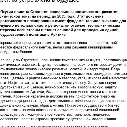
 Якутии принята Стратегия социально-экономического развития
рктической зоны на период до 2035 года. Этот документ
тратегического планирования имеет фундаментальное значение для
удущего не только самого региона, он отвечает геополитическим
нтересам всей страны и станет основой для проведения единой
осударственной политики в Арктике
опросы сохранения и развития этого макрорегиона - в приоритетной
овестке федерального центра, целый ряд решений инициированы
резидентом России.
лавная цель Стратегии - повышение качества жизни якутян, проживающи
 арктических районах. В центр поставлен человек, его интересам должно
ыть подчинено экономическое развитие богатейшей территории. Ведь
менно здесь расположены крупные и уникальные месторождения алмазо
олота, цветных и редкоземельных металлов, угля, ископаемой мамонтов
ости. Нефть и газ - это тоже про арктическую зону. Запуская новую
ндустриализацию Севера, нужно обеспечить экологическую защиту
рупких экосистем Арктики, баланс интересов инвесторов и местных
ителей. Коренное население должно иметь приоритетное право на
едение традиционных видов деятельности, обеспечивающих сохранение
ациональной культуры, образа жизни. При этом государство и бизнес
олжны взять на себя обязанность создания современной социальной
нфраструктуры: коммунальное хозяйство, транспорт, медицина,
бразование - все эти отрасли требуют существенной модернизации.