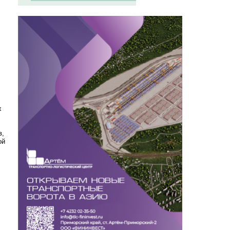
х
в,
ой