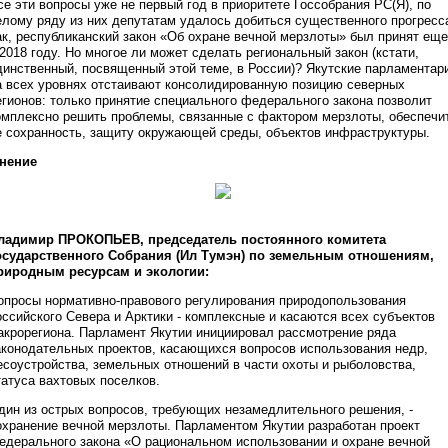
се эти вопросы уже не первый год в приоритете Госсобрания РС(Я), по
елому ряду из них депутатам удалось добиться существенного прогресс
ак, республиканский закон «Об охране вечной мерзлоты» был принят еще
 2018 году. Но многое ли может сделать региональный закон (кстати,
динственный, посвященный этой теме, в России)? Якутские парламентар
а всех уровнях отстаивают консолидированную позицию северных
егионов: только принятие специального федерального закона позволит
омплексно решить проблемы, связанные с фактором мерзлоты, обеспечи
е сохранность, защиту окружающей среды, объектов инфраструктуры.
нение
ладимир ПРОКОПЬЕВ, председатель постоянного комитета
осударственного Собрания (Ил Тумэн) по земельным отношениям,
риродным ресурсам и экологии:
опросы нормативно-правового регулирования природопользования
оссийского Севера и Арктики - комплексные и касаются всех субъектов
акрорегиона. Парламент Якутии инициировал рассмотрение ряда
аконодательных проектов, касающихся вопросов использования недр,
есоустройства, земельных отношений в части охоты и рыболовства,
татуса вахтовых поселков.
дин из острых вопросов, требующих незамедлительного решения, -
охранение вечной мерзлоты. Парламентом Якутии разработан проект
едерального закона «О рациональном использовании и охране вечной