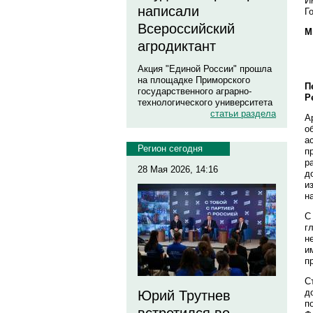
И
написали
Г
Всероссийский
М
агродиктант
Акция "Единой России" прошла
на площадке Приморского
П
государственного аграрно-
Р
технологического университета
статьи раздела
А
о
а
Регион сегодня
п
р
28 Мая 2026, 14:16
д
и
н
С
г
н
и
п
С
д
Юрий Трутнев
п