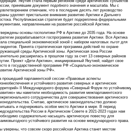
едерации. Якутия стала первым регионом среди арктических субъектов
оссии, принявшим документ подобного значения и масштаба. Мы с
довлетворением отмечаем, что в последние десять лет руководство
траны уделяет пристальное внимание развитию Арктики и Дальнего
остока. Республиканская стратегия будет подкреплена федеральными
окументами, направленными на развитие российской Арктики.
тверждены основы госполитики РФ в Арктике до 2035 года. На основе
тратегии разрабатывается госпрограмма развития Арктики. Вся Арктика
тала специальной экономической зоной с набором налоговых льгот для
езидентов. Принята стратегическая программа действий по охране
кружающей среды Арктической зоны. Арктическая зона России
начительно расширилась в прошлом году за счет 13 северных районов
кутии. Проект «Дети Арктики», инициированный Якутией, найдет свое
есто в государственной программе РФ «Социально-экономическое
азвитие Арктической зоны РФ».
а прошедшей парламентской сессии «Правовые аспекты
изнеобеспечения и устойчивого развития северных и арктических
ерриторий» II Международного форума «Северный Форум по устойчивом
азвитию» мы наметили необходимость развития межпарламентского
ежрегионального сотрудничества для совершенствования арктического
аконодательства. Считаю, арктическое законодательство должно
читывать и подчеркивать особое место Арктики в мире. В период
редседательства России в Арктическом Совете в 2021-2023 годах нам
еобходимо содержательно насыщать арктическую повестку для
заимовыгодного устойчивого развития на основе международного права.
ы уверены, что совсем скоро российская Арктика станет местом