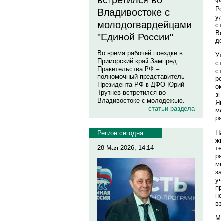
встретился во
Ф
Р
Владивостоке с
у
молодогвардейцами
с
В
"Единой России"
д
Во время рабочей поездки в
У
Приморский край Зампред
с
Правительства РФ –
с
полномочный представитель
р
Президента РФ в ДФО Юрий
о
Трутнев встретился во
з
Владивостоке с молодежью.
Я
статьи раздела
м
р
Н
Регион сегодня
ж
28 Мая 2026, 14:14
т
р
м
з
у
п
н
в
М