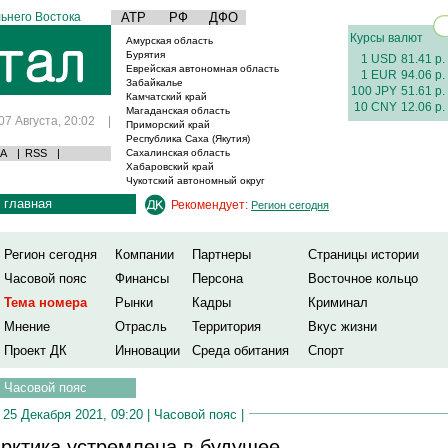
ьнего Востока
АТР
РФ
ДФО
Курсы валют
Амурская область
Бурятия
1 USD
81.41 р.
Еврейская автономная область
1 EUR
94.06 р.
Забайкалье
100 JPY
51.61 р.
Камчатский край
10 CNY
12.06 р.
Магаданская область
07 Августа, 20:02
|
Приморский край
Республика Саха (Якутия)
А
|
RSS
|
Сахалинская область
Хабаровский край
Чукотский автономный округ
главная
Рекомендует:
Регион сегодня
Регион сегодня
Компании
Партнеры
Страницы истории
Часовой пояс
Финансы
Персона
Восточное кольцо
Тема номера
Рынки
Кадры
Криминал
Мнение
Отрасль
Территория
Вкус жизни
Проект ДК
Инновации
Среда обитания
Спорт
Часовой пояс
25 Декабря 2021, 09:20 |
Часовой пояс
|
рктика устремлена в будущее