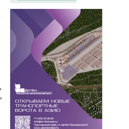
о
а
о