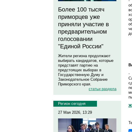
-
о
Более 100 тысяч
в
х
приморцев уже
о
приняли участие в
о
ч
предварительном
д
голосовании
"Единой России"
Жители региона продолжают
выбирать кандидатов, которые
В
представят партию на
предстоящих выборах в
-
Государственную Думу и
С
Законодательное Собрание
с
Приморского края.
п
статьи раздела
м
п
Регион сегодня
Ж
27 Мая 2026, 13:29
Т