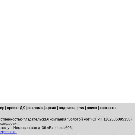
ер
|
проект ДК
|
реклама
|
архив
|
подписка
|
rss
|
поиск
|
контакты
тственностью "Издательская компания "Золотой Рог" (ОГРН 1162536095358)
ксандрович
ток, ул. Некрасовская д. 36 «Б», офис 606;
zrpress.ru