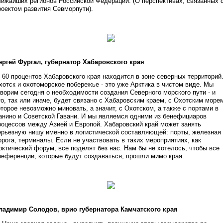
лижайших регионов Российской Федерации. (О перспективах, связанных 
роектом развития Севморпути).
ергей Фургал, губернатор Хабаровского края
 60 процентов Хабаровского края находится в зоне северных территорий
хотск и охотоморское побережье - это уже Арктика в чистом виде. Мы
оворим сегодня о необходимости создания Северного морского пути - и
то, так или иначе, будет связано с Хабаровским краем, с Охотским море
оторое невозможно миновать, а значит, с Охотском, а также с портами в
анино и Советской Гавани. И мы являемся одними из бенефициаров
роцессов между Азией и Европой. Хабаровский край может занять
ерьезную нишу именно в логистической составляющей: порты, железная
орога, терминалы. Если не участвовать в таких мероприятиях, как
рктический форум, все поделят без нас. Нам бы не хотелось, чтобы все
референции, которые будут создаваться, прошли мимо края.
ладимир Солодов, врио губернатора Камчатского края