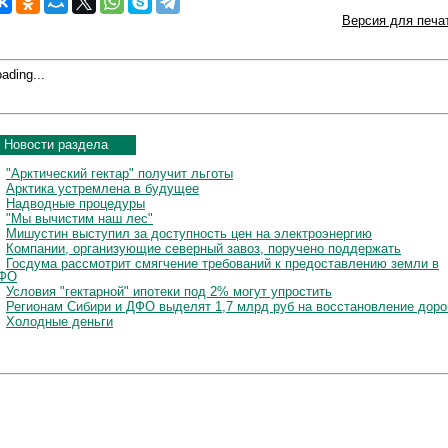
Версия для печа
ading...
Новости раздела
"Арктический гектар" получит льготы
Арктика устремлена в будущее
Надводные процедуры
"Мы вычистим наш лес"
Мишустин выступил за доступность цен на электроэнергию
Компании, организующие северный завоз, поручено поддержать
Госдума рассмотрит смягчение требований к предоставлению земли в
ФО
Условия "гектарной" ипотеки под 2% могут упростить
Регионам Сибири и ДФО выделят 1,7 млрд руб на восстановление доро
Холодные деньги