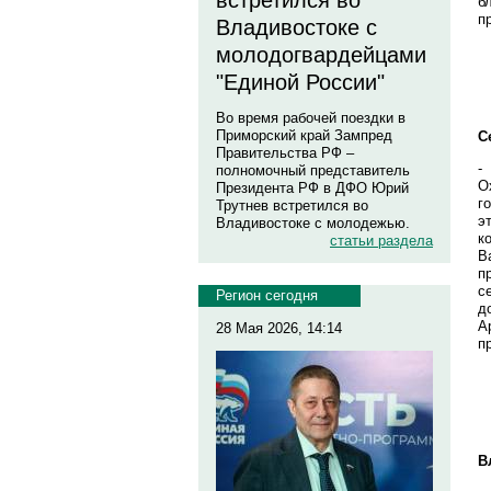
встретился во
б
п
Владивостоке с
молодогвардейцами
"Единой России"
Во время рабочей поездки в
Приморский край Зампред
С
Правительства РФ –
-
полномочный представитель
О
Президента РФ в ДФО Юрий
г
Трутнев встретился во
э
Владивостоке с молодежью.
к
статьи раздела
В
п
с
Регион сегодня
д
А
28 Мая 2026, 14:14
п
В