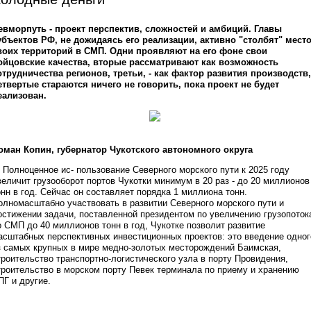
евморпуть - проект перспектив, сложностей и амбиций. Главы
убъектов РФ, не дожидаясь его реализации, активно "столбят" мест
воих территорий в СМП. Одни проявляют на его фоне свои
ойцовские качества, вторые рассматривают как возможность
отрудничества регионов, третьи, - как фактор развития производств,
етвертые стараются ничего не говорить, пока проект не будет
еализован.
оман Копин, губернатор Чукотского автономного округа
 Полноценное ис- пользование Северного морского пути к 2025 году
величит грузооборот портов Чукотки минимум в 20 раз - до 20 миллионов
онн в год. Сейчас он составляет порядка 1 миллиона тонн.
олномасштабно участвовать в развитии Северного морского пути и
остижении задачи, поставленной президентом по увеличению грузопоток
о СМП до 40 миллионов тонн в год, Чукотке позволит развитие
асштабных перспективных инвестиционных проектов: это введение одног
з самых крупных в мире медно-золотых месторождений Баимская,
троительство транспортно-логистического узла в порту Провидения,
троительство в морском порту Певек терминала по приему и хранению
ПГ и другие.