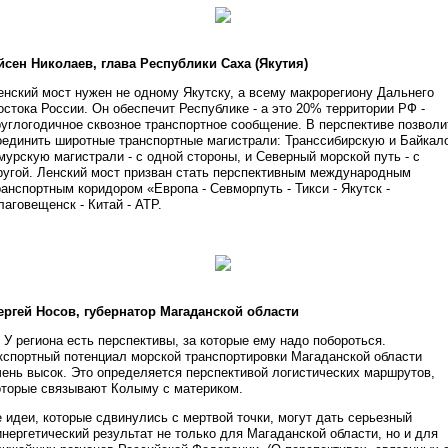
йсен Николаев, глава Республики Саха (Якутия)
енский мост нужен не одному Якутску, а всему макрорегиону Дальнего
остока России. Он обеспечит Республике - а это 20% территории РФ -
руглогодичное сквозное транспортное сообщение. В перспективе позволи
оединить широтные транспортные магистрали: Транссибирскую и Байкал
мурскую магистрали - с одной стороны, и Северный морской путь - с
ругой. Ленский мост призван стать перспективным международным
ранспортным коридором «Европа - Севморпуть - Тикси - Якутск -
лаговещенск - Китай - АТР.
ергей Носов, губернатор Магаданской области
 У региона есть перспективы, за которые ему надо побороться.
кспортный потенциал морской транспортировки Магаданской области
чень высок. Это определяется перспективой логистических маршрутов,
оторые связывают Колыму с материком.
е идеи, которые сдвинулись с мертвой точки, могут дать серьезный
инергетический результат не только для Магаданской области, но и для