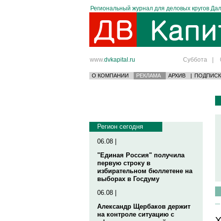
Региональный журнал для деловых кругов Дал
www.
dvkapital.ru
Суббота
|
О КОМПАНИИ
РЕКЛАМА
АРХИВ
|
ПОДПИСК
Регион сегодня
06.08 |
"Единая Россия" получила
первую строку в
избирательном бюллетене на
выборах в Госдуму
06.08 |
Александр Щербаков держит
на контроле ситуацию с
Х