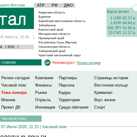
ьнего Востока
АТР
РФ
ДФО
Курсы валют
Амурская область
Бурятия
1 USD
82.17 р.
Еврейская автономная область
1 EUR
94.84 р.
Забайкалье
100 JPY
51.82 р.
Камчатский край
10 CNY
12.17 р.
Магаданская область
08 Августа, 18:48
|
Приморский край
Республика Саха (Якутия)
А
|
RSS
|
Сахалинская область
Хабаровский край
Чукотский автономный округ
главная
Рекомендует:
Регион сегодня
Регион сегодня
Компании
Партнеры
Страницы истории
Часовой пояс
Финансы
Персона
Восточное кольцо
Тема номера
Рынки
Кадры
Криминал
Мнение
Отрасль
Территория
Вкус жизни
Проект ДК
Инновации
Среда обитания
Спорт
Часовой пояс
07 Июля 2020, 11:15 |
Часовой пояс
олодные деньги