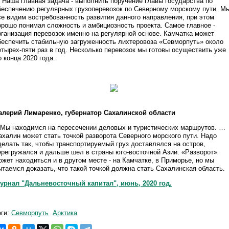
 Наша главная задача - выполнить поручение главы государства по
беспечению регулярных грузоперевозок по Северному морскому пути. М
се видим востребованность развития данного направления, при этом
орошо понимая сложность и амбициозность проекта. Самое главное -
рганизация перевозок именно на регулярной основе. Камчатка может
беспечить стабильную загруженность лихтеровоза «Севморпуть» около
етырех-пяти раз в год. Несколько перевозок мы готовы осуществить уже
о конца 2020 года.
алерий Лимаренко, губернатор Сахалинской области
 Мы находимся на пересечении деловых и туристических маршрутов. …
ахалин может стать точкой разворота Северного морского пути. Надо
делать так, чтобы транспортируемый груз доставлялся на остров,
ерегружался и дальше шел в страны юго-восточной Азии. «Разворот»
ожет находиться и в другом месте - на Камчатке, в Приморье, но мы
ытаемся доказать, что такой точкой должна стать Сахалинская область.
урнал "Дальневосточный капитал", июнь, 2020 год.
еги:
Севморпуть
Арктика