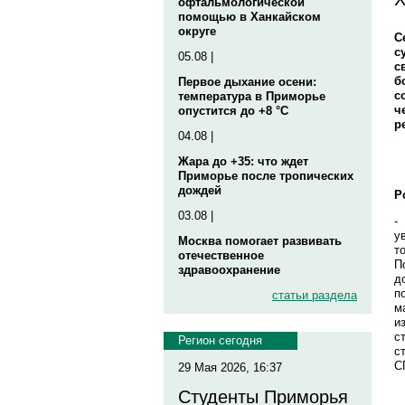
офтальмологической
помощью в Ханкайском
округе
С
с
05.08 |
с
б
Первое дыхание осени:
с
температура в Приморье
ч
опустится до +8 °C
р
04.08 |
Жара до +35: что ждет
Приморье после тропических
дождей
Р
03.08 |
-
у
Москва помогает развивать
т
отечественное
П
здравоохранение
д
п
статьи раздела
м
и
с
Регион сегодня
с
С
29 Мая 2026, 16:37
Студенты Приморья