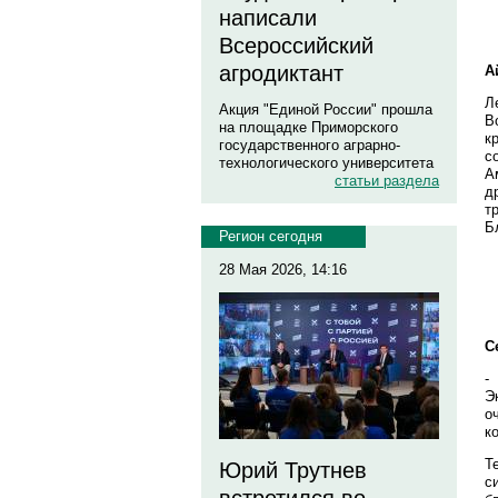
написали
Всероссийский
агродиктант
А
Л
Акция "Единой России" прошла
В
на площадке Приморского
к
государственного аграрно-
с
технологического университета
А
статьи раздела
д
т
Б
Регион сегодня
28 Мая 2026, 14:16
С
-
Э
о
к
Т
Юрий Трутнев
с