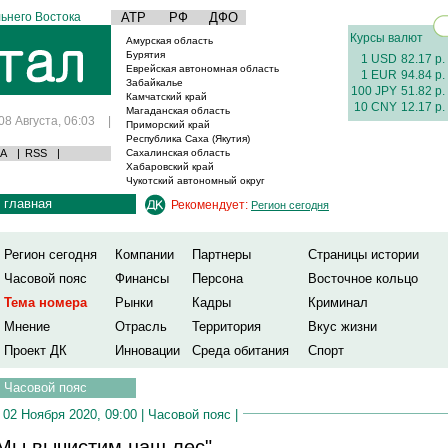
ьнего Востока
АТР
РФ
ДФО
Курсы валют
Амурская область
Бурятия
1 USD
82.17 р.
Еврейская автономная область
1 EUR
94.84 р.
Забайкалье
100 JPY
51.82 р.
Камчатский край
10 CNY
12.17 р.
Магаданская область
08 Августа, 06:03
|
Приморский край
Республика Саха (Якутия)
А
|
RSS
|
Сахалинская область
Хабаровский край
Чукотский автономный округ
главная
Рекомендует:
Регион сегодня
Регион сегодня
Компании
Партнеры
Страницы истории
Часовой пояс
Финансы
Персона
Восточное кольцо
Тема номера
Рынки
Кадры
Криминал
Мнение
Отрасль
Территория
Вкус жизни
Проект ДК
Инновации
Среда обитания
Спорт
Часовой пояс
02 Ноября 2020, 09:00 |
Часовой пояс
|
Мы вычистим наш лес"