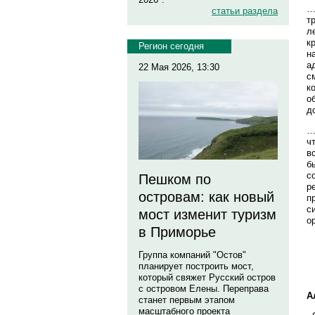
…
статьи раздела
т
л
к
Регион сегодня
н
а
22 Мая 2026, 13:30
с
к
о
д
…
ч
в
б
с
Пешком по
р
островам: как новый
п
с
мост изменит туризм
о
в Приморье
Группа компаний "Остов"
планирует построить мост,
который свяжет Русский остров
с островом Елены. Переправа
А
станет первым этапом
масштабного проекта