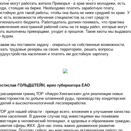
полне могут работать жители Приморья - в крае много молодежи, есть
юди, стоящие на бирже. Необходимо платить заработную плату,
остойную для такой работы, чтобы она была не ниже средней по краю. У
ас есть возможности обучения специалистов за счет средств
егионального бюджета. Работодатель должен понимать, что практика
ривлечения иностранной рабочей силы на те виды работ, которые могут
ыть выполнены приморцами, уходит в прошлое. Такие квоты мы выдават
е будем.
лавам мы поставили задачу - опираться на собственные возможности,
скать трудовые резервы на своих территориях, решать вопросы
рудоустройства населения и платить им достойную зарплату.
остислав ГОЛЬДШТЕЙН, врио губернатора ЕАО
 расширении границ ТОР «Амуро-Хинганская» для реализации новых
нвестпроектов по добыче оловянной руды, производству кондитерских
зделий и высокотехнологичной лесопереработке.
 ТОР для нашей области - прежде всего, вложения в улучшение качества
изни населения. В данном случае под инвестициями мы понимаем
нвестиции в человеческий потенциал, в здоровье и образование граждан,
азвитие сферы ЖКХ. Для нас очень важно динамичное развитие
ерритории. Поэтому сейчас мы максимально активизируем работу по