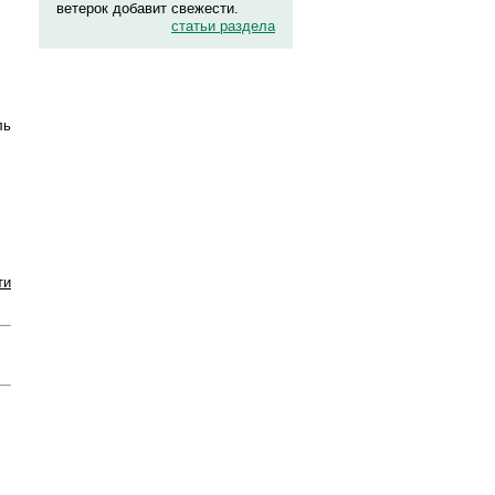
ветерок добавит свежести.
статьи раздела
.
ль
ти