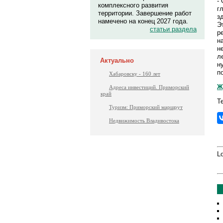
-
комплексного развития
г
территории. Завершение работ
з
намечено на конец 2027 года.
Э
статьи раздела
р
н
н
л
Актуально
н
п
Хабаровску - 160 лет
Ж
Адреса инвестиций. Приморский
край
Т
Туризм: Приморский маршрут
Недвижимость Владивостока
Lo