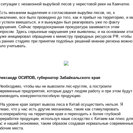
 ситуации с незаконной вырубкой лесов у нерестовой реки на Камчатке.
 Есть механизм выделения и согласования вырубки лесов, но, к
ожалению, все было проведено до того, как я прибыл на территорию, и м
е успели вмешаться, и я вынужден был реагировать уже по факту
арушения. Сейчас природоохранная прокуратура занимается этим
опросом. Здесь серьезные нарушения уже выявлены, и на основании это
 уже инициировал обращение к министру природных ресурсов РФ, чтобы
а ранних стадиях при принятии подобных решений мнение региона можно
ыло учитывать.
лександр ОСИПОВ, губернатор Забайкальского края
 Необходимо, чтобы мы не вывозили лес-кругляк, а построили
овременные предприятия, которые дадут людям работу и при этом будут
роизводить конкурентоспособную продукцию.
На уровне края запрет вывоза леса в Китай осуществить нельзя. Я
умаю, что у нас есть другие механизмы, такие как стимулировать
есопереработку на территории края и переходить к более глубокой
ереработке продукции, используя наше соседство с Китаем как плюс для
ас и нашей экономики, таким образом создавая нормальные современны
абочие места.