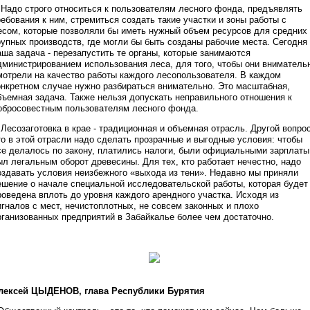
Надо строго относиться к пользователям лесного фонда, предъявлять
ребования к ним, стремиться создать такие участки и зоны работы с
есом, которые позволяли бы иметь нужный объем ресурсов для средних
рупных производств, где могли бы быть созданы рабочие места. Сегодня
аша задача - перезапустить те органы, которые занимаются
дминистрированием использования леса, для того, чтобы они вниматель
мотрели на качество работы каждого лесопользователя. В каждом
онкретном случае нужно разбираться внимательно. Это масштабная,
бъемная задача. Также нельзя допускать неправильного отношения к
обросовестным пользователям лесного фонда.
Лесозаготовка в крае - традиционная и объемная отрасль. Другой вопрос
то в этой отрасли надо сделать прозрачные и выгодные условия: чтобы
се делалось по закону, платились налоги, были официальными зарплаты
ыл легальным оборот древесины. Для тех, кто работает нечестно, надо
оздавать условия неизбежного «выхода из тени». Недавно мы приняли
ешение о начале специальной исследовательской работы, которая будет
роведена вплоть до уровня каждого арендного участка. Исходя из
игналов с мест, нечистоплотных, не совсем законных и плохо
рганизованных предприятий в Забайкалье более чем достаточно.
лексей ЦЫДЕНОВ, глава Республики Бурятия