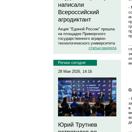
написали
-
Всероссийский
с
и
агродиктант
п
г
Акция "Единой России" прошла
п
на площадке Приморского
п
государственного аграрно-
технологического университета
…
статьи раздела
г
э
о
Регион сегодня
м
28 Мая 2026, 14:16
О
-
з
в
м
е
д
Юрий Трутнев
…