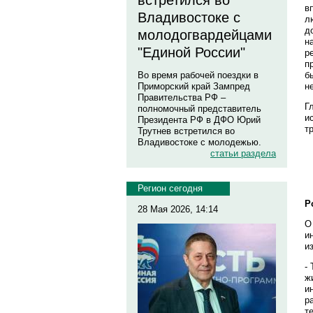
встретился во
в
Владивостоке с
л
д
молодогвардейцами
н
"Единой России"
р
п
б
Во время рабочей поездки в
н
Приморский край Зампред
Правительства РФ –
Г
полномочный представитель
и
Президента РФ в ДФО Юрий
т
Трутнев встретился во
Владивостоке с молодежью.
статьи раздела
Регион сегодня
Р
28 Мая 2026, 14:14
О
и
и
-
ж
и
р
т