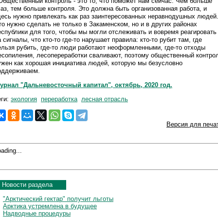
 Общественный контроль - это то, что поможет нам сейчас. Чем больше
лаз, тем больше контроля. Это должна быть организованная работа, и
десь нужно привлекать как раз заинтересованных неравнодушных людей
то нужно сделать не только в Закаменском, но и в других районах
еспублики для того, чтобы мы могли отслеживать и вовремя реагировать
а сигналы, что кто-то где-то нарушает правила: кто-то рубит там, где
ельзя рубить, где-то люди работают неоформленными, где-то отходы
есопиления, лесопереработки сваливают, поэтому общественный контро
ужен как хорошая инициатива людей, которую мы безусловно
оддерживаем.
урнал "Дальневосточный капитал", октябрь, 2020 год.
еги:
экология
переработка
лесная отрасль
Версия для печа
ading...
Новости раздела
"Арктический гектар" получит льготы
Арктика устремлена в будущее
Надводные процедуры