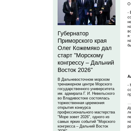
О
-
с
н
н
в
Губернатор
я
Приморского края
н
б
Олег Кожемяко дал
старт "Морскому
конгрессу – Дальний
Восток 2026"
А
В Дальневосточном морском
тренажерном центре Морского
-
государственного университета
с
им. адмирала Г. И. Невельского
п
во Владивостоке состоялась
…
торжественная церемония
д
открытия конкурса
л
профессионального мастерства
п
"Море зовет 2026", одного из
н
самых ярких событий "Морского
р
конгресса – Дальний Восток
2026".