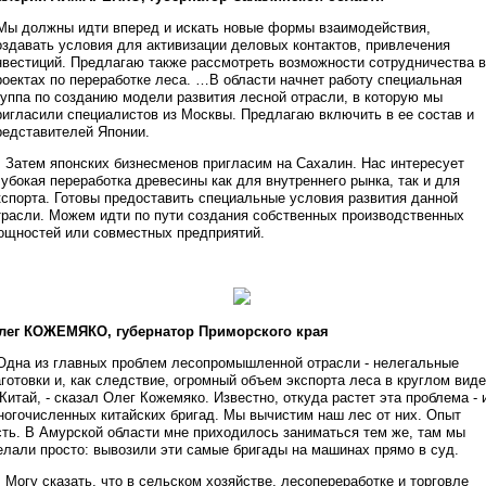
 Мы должны идти вперед и искать новые формы взаимодействия,
оздавать условия для активизации деловых контактов, привлечения
нвестиций. Предлагаю также рассмотреть возможности сотрудничества в
роектах по переработке леса. …В области начнет работу специальная
руппа по созданию модели развития лесной отрасли, в которую мы
ригласили специалистов из Москвы. Предлагаю включить в ее состав и
редставителей Японии.
 Затем японских бизнесменов пригласим на Сахалин. Нас интересует
лубокая переработка древесины как для внутреннего рынка, так и для
кспорта. Готовы предоставить специальные условия развития данной
трасли. Можем идти по пути создания собственных производственных
ощностей или совместных предприятий.
лег КОЖЕМЯКО, губернатор Приморского края
 Одна из главных проблем лесопромышленной отрасли - нелегальные
аготовки и, как следствие, огромный объем экспорта леса в круглом виде
 Китай, - сказал Олег Кожемяко. Известно, откуда растет эта проблема - 
ногочисленных китайских бригад. Мы вычистим наш лес от них. Опыт
сть. В Амурской области мне приходилось заниматься тем же, там мы
елали просто: вывозили эти самые бригады на машинах прямо в суд.
 Могу сказать, что в сельском хозяйстве, лесопереработке и торговле