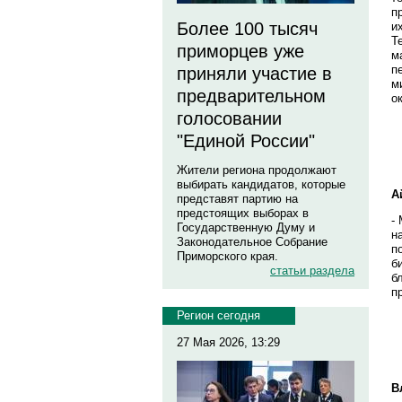
п
Более 100 тысяч
и
Т
приморцев уже
м
п
приняли участие в
м
предварительном
о
голосовании
"Единой России"
Жители региона продолжают
выбирать кандидатов, которые
А
представят партию на
предстоящих выборах в
-
Государственную Думу и
н
Законодательное Собрание
п
Приморского края.
б
статьи раздела
б
п
Регион сегодня
27 Мая 2026, 13:29
В