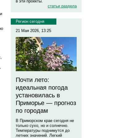
в эти проекты.
статьи раздела
 и
Регион сегодня
но
21 Мая 2026, 13:25
,
,
Почти лето:
идеальная погода
установилась в
Приморье — прогноз
по городам
В Приморском крае сегодня не
только сухо, но и солнечно.
Температуры поднимутся до
летних значений. Легкий