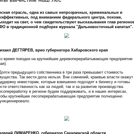
есная отрасль, одна из самых непрозрачных, криминальных и
еэффективных, под вниманием федерального центра, похоже,
ыходит на свет, о чем свидетельствуют высказывания глав регионо
ФО в традиционной подборке журнала "Дальневосточный капитал".
ихаил ДЕГТЯРЕВ, врио губернатора Хабаровского края
Во время поездки на крупнейшее деревоперерабатывающее предприятие
ая).
 Долги предыдущего собственника в три раза превышают стоимость
мущества. Так вести дела нельзя. Вне сомнений, краевые власти окажут
оддержку инвесторам, которые взвешенно подходят к бизнесу и готовы
ести ответственность как за людей, так и за развитие производства.
есопереработку в регионе будем поддерживать, и в наших интересах,
тобы крупнейшее лесоперерабатывающее предприятие полноценно
ункционировало.
алерий ЛИМАРЕНКО, губернатор Сахалинской области