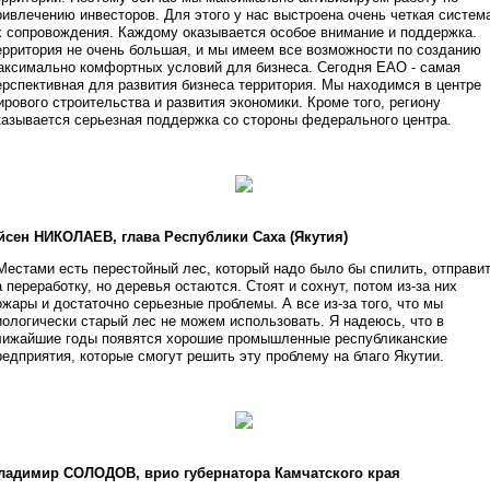
ривлечению инвесторов. Для этого у нас выстроена очень четкая систем
х сопровождения. Каждому оказывается особое внимание и поддержка.
ерритория не очень большая, и мы имеем все возможности по созданию
аксимально комфортных условий для бизнеса. Сегодня ЕАО - самая
ерспективная для развития бизнеса территория. Мы находимся в центре
ирового строительства и развития экономики. Кроме того, региону
казывается серьезная поддержка со стороны федерального центра.
йсен НИКОЛАЕВ, глава Республики Саха (Якутия)
 Местами есть перестойный лес, который надо было бы спилить, отправи
а переработку, но деревья остаются. Стоят и сохнут, потом из-за них
ожары и достаточно серьезные проблемы. А все из-за того, что мы
иологически старый лес не можем использовать. Я надеюсь, что в
лижайшие годы появятся хорошие промышленные республиканские
редприятия, которые смогут решить эту проблему на благо Якутии.
ладимир СОЛОДОВ, врио губернатора Камчатского края