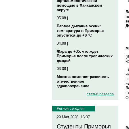
офтальмологической
помощью в Ханкайском
округе
Л
н
05.08 |
в
Д
Первое дыхание осени:
температура в Приморье
опустится до +8 °C
04.08 |
М
Жара до +35: что ждет
Приморье после тропических
(
дождей
кр
03.08 |
-
и
Москва помогает развивать
п
отечественное
н
здравоохранение
Л
ч
статьи раздела
ф
Регион сегодня
29 Мая 2026, 16:37
Студенты Приморья
В