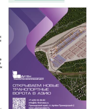
в
м
в
в
ик