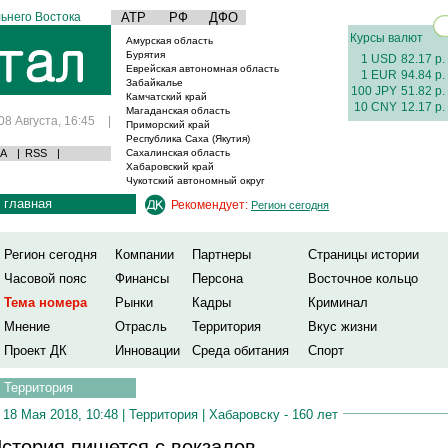
ьнего Востока
АТР
РФ
ДФО
Курсы валют
Амурская область
Бурятия
1 USD
82.17 р.
Еврейская автономная область
1 EUR
94.84 р.
Забайкалье
100 JPY
51.82 р.
Камчатский край
10 CNY
12.17 р.
Магаданская область
08 Августа, 16:45
|
Приморский край
Республика Саха (Якутия)
А
|
RSS
|
Сахалинская область
Хабаровский край
Чукотский автономный округ
главная
Рекомендует:
Регион сегодня
Регион сегодня
Компании
Партнеры
Страницы истории
Часовой пояс
Финансы
Персона
Восточное кольцо
Тема номера
Рынки
Кадры
Криминал
Мнение
Отрасль
Территория
Вкус жизни
Проект ДК
Инновации
Среда обитания
Спорт
Территория
18 Мая 2018, 10:48 |
Территория
|
Хабаровску - 160 лет
стория пишется с вокзалов