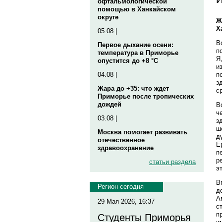
офтальмологической
помощью в Ханкайском
округе
Ж
Х
05.08 |
В
Первое дыхание осени:
п
температура в Приморье
Я
опустится до +8 °C
и
п
04.08 |
з
Жара до +35: что ждет
с
Приморье после тропических
дождей
В
ч
03.08 |
з
ш
Москва помогает развивать
д
отечественное
Е
здравоохранение
п
р
статьи раздела
э
В
Регион сегодня
д
А
29 Мая 2026, 16:37
с
п
Студенты Приморья