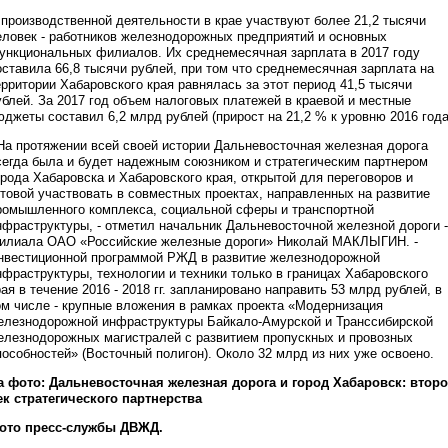
 производственной деятельности в крае участвуют более 21,2 тысячи
еловек - работников железнодорожных предприятий и основных
ункциональных филиалов. Их среднемесячная зарплата в 2017 году
оставила 66,8 тысячи рублей, при том что среднемесячная зарплата на
ерритории Хабаровского края равнялась за этот период 41,5 тысячи
ублей. За 2017 год объем налоговых платежей в краевой и местные
юджеты составил 6,2 млрд рублей (прирост на 21,2 % к уровню 2016 года
 На протяжении всей своей истории Дальневосточная железная дорога
сегда была и будет надежным союзником и стратегическим партнером
орода Хабаровска и Хабаровского края, открытой для переговоров и
отовой участвовать в совместных проектах, направленных на развитие
ромышленного комплекса, социальной сферы и транспортной
нфраструктуры, - отметил начальник Дальневосточной железной дороги -
илиала ОАО «Российские железные дороги» Николай МАКЛЫГИН. -
нвестиционной программой РЖД в развитие железнодорожной
нфраструктуры, технологии и техники только в границах Хабаровского
рая в течение 2016 - 2018 гг. запланировано направить 53 млрд рублей, в
ом числе - крупные вложения в рамках проекта «Модернизация
елезнодорожной инфраструктуры Байкало-Амурской и Транссибирской
елезнодорожных магистралей с развитием пропускных и провозных
пособностей» (Восточный полигон). Около 32 млрд из них уже освоено.
а фото: Дальневосточная железная дорога и город Хабаровск: втор
ек стратегического партнерства
ото пресс-службы ДВЖД.