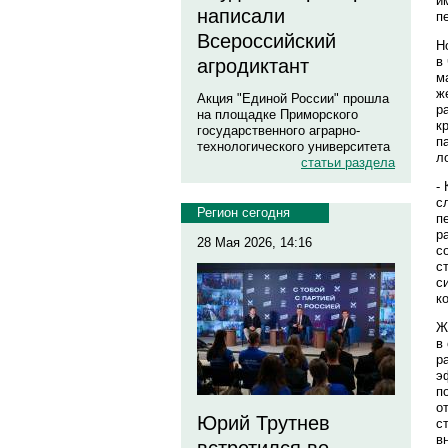
и
написали
п
Всероссийский
Н
в
агродиктант
м
ж
Акция "Единой России" прошла
р
на площадке Приморского
к
государственного аграрно-
п
технологического университета
л
статьи раздела
-
с
Регион сегодня
п
р
28 Мая 2026, 14:16
с
с
с
к
Ж
в
р
э
п
о
Юрий Трутнев
с
в