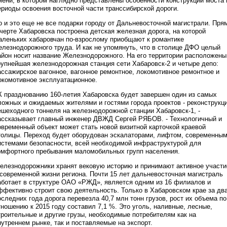
мени, в котором наглядно представлены особенности конструкции моста 
ериоды освоения восточной части транссибирской дороги.
о и это еще не все подарки городу от Дальневосточной магистрали. Пря
 черте Хабаровска построена детская железная дорога, на которой
аленьких хабаровчан по-взрослому приобщают к романтике
елезнодорожного труда. И как не упомянуть, что в столице ДФО целый
айон носит название Железнодорожного. На его территории расположены
рупнейшая железнодорожная станция сети Хабаровск-2 и четыре депо:
ассажирское вагонное, вагонное ремонтное, локомотивное ремонтное и
окомотивное эксплуатационное.
 К празднованию 160-летия Хабаровска будет завершен один из самых
ложных и ожидаемых жителями и гостями города проектов - реконструкц
ешеходного тоннеля на железнодорожной станции Хабаровск-1, -
ассказывает главный инженер ДВЖД Сергей РЯБОВ. - Технологичный и
овременный объект может стать новой визитной карточкой краевой
толицы. Переход будет оборудован эскалаторами, лифтом, современны
истемами безопасности, всей необходимой инфраструктурой для
омфортного пребывания маломобильных групп населения.
елезнодорожники хранят вековую историю и принимают активное участи
 современной жизни региона. Почти 15 лет дальневосточная магистраль
аботает в структуре ОАО «РЖД», является одним из 16 филиалов и
ффективно строит свою деятельность. Только в Хабаровском крае за дв
оследних года дорога перевезла 40,7 млн тонн грузов, рост их объема по
тношению к 2015 году составил 7,1 %. Это уголь, наливные, лесные,
троительные и другие грузы, необходимые потребителям как на
нутреннем рынке, так и поставляемые на экспорт.