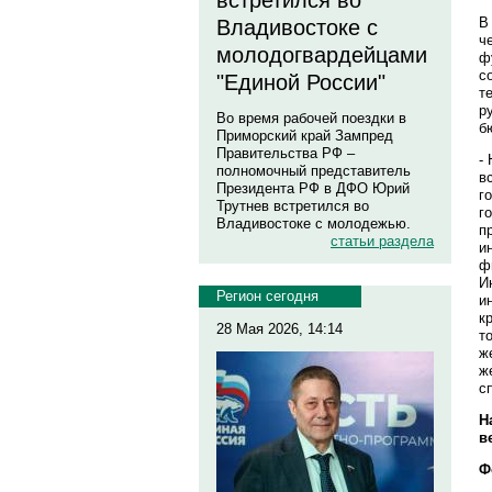
встретился во
В
Владивостоке с
ч
молодогвардейцами
ф
с
"Единой России"
т
р
Во время рабочей поездки в
б
Приморский край Зампред
Правительства РФ –
-
полномочный представитель
в
Президента РФ в ДФО Юрий
г
Трутнев встретился во
г
Владивостоке с молодежью.
п
статьи раздела
и
ф
И
Регион сегодня
и
к
28 Мая 2026, 14:14
т
ж
ж
с
Н
в
Ф