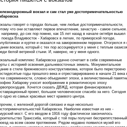
елезнодорожный вокзал и сам стал уже достопримечательностью
абаровска
окзалы говорят о городах больше, чем любые достопримечательности,
отому что они оставляют первое впечатление, зачастую - самое сильное.
, например, до сих пор помню, как 15 лет назад в начале октября вышел
з поезда Владивосток - Хабаровск в легких, по приморской погоде,
олуботинках и куртке и оказался на замороженном перроне. Отогрелся я 
дании вокзала, который с тех пор ассоциируется у меня с теплым оазисо
реди белой ветреной стыни. И, наверно, не у меня одного.
окзальный комплекс Хабаровска удачно сочетает в себе современные
ерты с историей освоения дальневосточных земель. Монументальное
дание в стиле брежневского конструктивизма, которое было перестроено 
естидесятые годы прошлого века и отреставрированно в начале 21 века 
ухе современности, словно объединяет эпохи, а величественный памятн
рофею Хабарову уносит воображение в романтическую эпоху
ервопроходцев. Хочется сказать ДВЖД, которая финансировала
еставрационный проект, большое человеческое спасибо за него. Сегодня
то одно из самых красивых мест краевого центра.
прочем, с железной дорогой связано и еще несколько
остопримечательностей Хабаровска. Наиболее известная из них -
мурский мост. С его вводом в 1916 году фактически закончилось
троительство Транссиба, который с той поры получил беспрепятственный
роезд на всем своем протяжении. Рядом недавно появился музей его