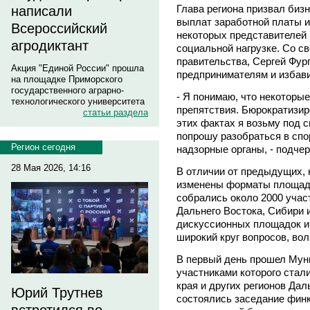
Глава региона призвал биз
написали
выплат заработной платы и
Всероссийский
некоторых представителей 
агродиктант
социальной нагрузке. Со св
правительства, Сергей Фур
Акция "Единой России" прошла
предпринимателям и избави
на площадке Приморского
государственного аграрно-
- Я понимаю, что некоторы
технологического университета
препятствия. Бюрократизир
статьи раздела
этих фактах я возьму под с
попрошу разобраться в сп
Регион сегодня
надзорные органы, - подчер
28 Мая 2026, 14:16
В отличии от предыдущих,
изменены форматы площадо
собрались около 2000 участ
Дальнего Востока, Сибири 
дискуссионных площадок и 
широкий круг вопросов, во
В первый день прошел Мун
участниками которого стал
края и других регионов Дал
Юрий Трутнев
состоялись заседание финк