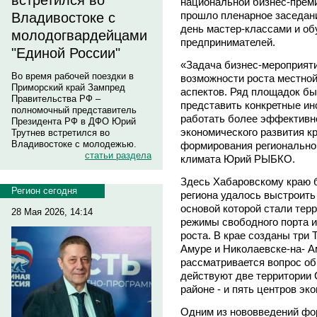
встретился во
национальной бизнес-преми
прошло пленарное заседан
Владивостоке с
день мастер-классами и о
молодогвардейцами
предпринимателей.
"Единой России"
«Задача бизнес-мероприяти
Во время рабочей поездки в
возможности роста местной
Приморский край Зампред
аспектов. Ряд площадок был
Правительства РФ –
представить конкретные ин
полномочный представитель
работать более эффективно
Президента РФ в ДФО Юрий
экономического развития к
Трутнев встретился во
Владивостоке с молодежью.
формирования регионально
статьи раздела
климата Юрий РЫБКО.
Здесь Хабаровскому краю б
Регион сегодня
региона удалось выстроить
основой которой стали тер
28 Мая 2026, 14:14
режимы свободного порта и
роста. В крае созданы три 
Амуре и Николаевске-на- А
рассматривается вопрос об
действуют две территории 
районе - и пять центров эк
Одним из нововведений фор