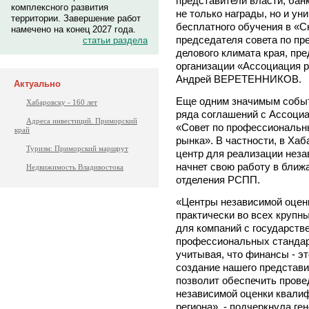
представители власти, бан
комплексного развития
не только награды, но и ун
территории. Завершение работ
бесплатного обучения в «С
намечено на конец 2027 года.
председателя совета по п
статьи раздела
делового климата края, пр
организации «Ассоциация р
Андрей ВЕРЕТЕННИКОВ.
Актуально
Еще одним значимым событ
Хабаровску - 160 лет
ряда соглашений с Ассоци
Адреса инвестиций. Приморский
«Совет по профессиональн
край
рынка». В частности, в Ха
Туризм: Приморский маршрут
центр для реализации неза
начнет свою работу в ближ
Недвижимость Владивостока
отделения РСПП.
«Центры независимой оцен
практически во всех крупны
для компаний с государст
профессиональных стандар
учитывая, что финансы - э
создание нашего представи
позволит обеспечить прове
независимой оценки квалиф
региона», - подчеркнула г