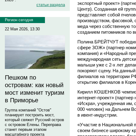
экспортный проект» (партн
статьи раздела
Центр). Созданная ей груп
представляет собой пчело
Регион сегодня
производством, фасовкой, 
меда через собственную тор
22 Мая 2026, 13:30
созданием питомников по в
Полина БРЕЙТЧУТ победила
сфере ЗОЖ» (партнер номи
компания) и «Народный пре
международная сеть детских 
малыши уже с 2-х лет дела
покоряют сцену. На данный
филиалов на территории РФ,
Пешком по
открытию филиалов в Коре
островам: как новый
Кирилл КОШЕНКОВ чемпион
мост изменит туризм
интернет-проект» (партнер 
в Приморье
«Искра», учрежденная им, 
000 человек) на Дальнем В
Группа компаний "Остов"
в ивент-индустрии.
планирует построить мост,
который свяжет Русский остров
«Участие в Национальной п
с островом Елены. Переправа
станет первым этапом
своем бизнесе широкому кр
масштабного проекта