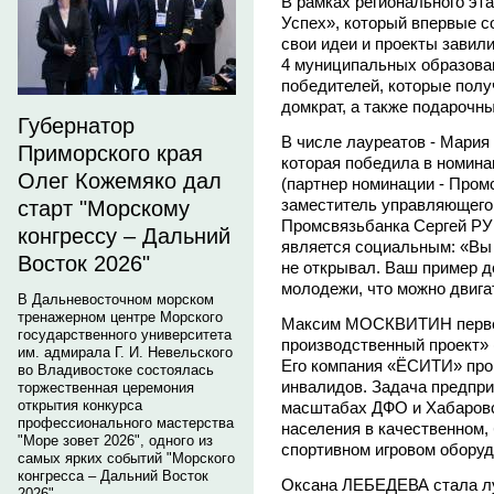
В рамках регионального эт
Успех», который впервые с
свои идеи и проекты завили
4 муниципальных образован
победителей, которые полу
домкрат, а также подарочн
Губернатор
В числе лауреатов - Мария
Приморского края
которая победила в номин
Олег Кожемяко дал
(партнер номинации - Пром
заместитель управляющего
старт "Морскому
Промсвязьбанка Сергей РУ
конгрессу – Дальний
является социальным: «Вы о
Восток 2026"
не открывал. Ваш пример д
молодежи, что можно двига
В Дальневосточном морском
тренажерном центре Морского
Максим МОСКВИТИН перве
государственного университета
производственный проект» 
им. адмирала Г. И. Невельского
Его компания «ЁСИТИ» про
во Владивостоке состоялась
инвалидов. Задача предпри
торжественная церемония
открытия конкурса
масштабах ДФО и Хабаровс
профессионального мастерства
населения в качественном,
"Море зовет 2026", одного из
спортивном игровом оборуд
самых ярких событий "Морского
конгресса – Дальний Восток
Оксана ЛЕБЕДЕВА стала л
2026".