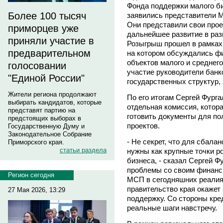
Фонда поддержки малого би
Более 100 тысяч
заявились представители М
Они представили свои прое
приморцев уже
дальнейшее развитие в раз
приняли участие в
Розыгрыш прошел в рамках
предварительном
на котором обсуждались ф
объектов малого и среднег
голосовании
участие руководители банк
"Единой России"
государственных структур,
Жители региона продолжают
По его итогам Сергей Фурга
выбирать кандидатов, которые
отдельная комиссия, котор
представят партию на
готовить документы для по
предстоящих выборах в
проектов.
Государственную Думу и
Законодательное Собрание
- Не секрет, что для сбала
Приморского края.
статьи раздела
нужны как крупные точки ро
бизнеса, - сказал Сергей Ф
проблемы со своим финанс
Регион сегодня
МСП в сегодняшних реалия
правительство края окажет
27 Мая 2026, 13:29
поддержку. Со стороны кр
реальные шаги навстречу.