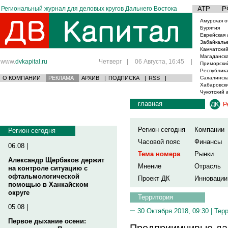
Региональный журнал для деловых кругов Дальнего Востока
АТР
Р
Амурская о
Бурятия
Еврейская 
Забайкаль
Камчатский
Магаданска
www.
dvkapital.ru
Четверг
|
06 Августа, 16:45
|
Приморски
Республика
О КОМПАНИИ
РЕКЛАМА
АРХИВ
|
ПОДПИСКА
|
RSS
|
Сахалинска
Хабаровски
Чукотский 
главная
Р
Регион сегодня
Компании
Регион сегодня
Часовой пояс
Финансы
06.08 |
Тема номера
Рынки
Александр Щербаков держит
Мнение
Отрасль
на контроле ситуацию с
офтальмологической
Проект ДК
Инновации
помощью в Ханкайском
округе
Территория
05.08 |
30 Октября 2018, 09:30 |
Тер
Первое дыхание осени:
Предприимчивые да