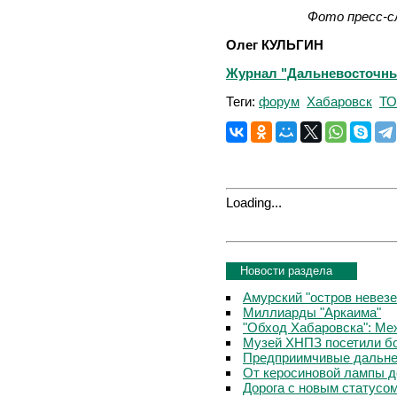
Фото пресс-с
Олег КУЛЬГИН
Журнал "Дальневосточный 
Теги:
форум
Хабаровск
ТО
Loading...
Новости раздела
Амурский "остров невезе
Миллиарды "Аркаима"
"Обход Хабаровска": Меж
Музей ХНПЗ посетили б
Предприимчивые дальне
От керосиновой лампы д
Дорога с новым статусо