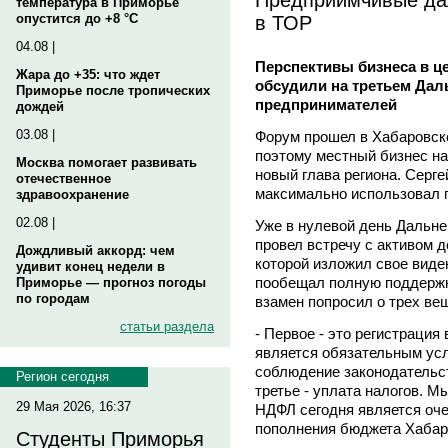
температура в Приморье
в ТОР
опустится до +8 °C
04.08 |
Перспективы бизнеса в ц
Жара до +35: что ждет
обсудили на третьем Да
Приморье после тропических
предпринимателей
дождей
03.08 |
Форум прошел в Хабаровске
поэтому местный бизнес на
Москва помогает развивать
новый глава региона. Серг
отечественное
максимально использовал 
здравоохранение
02.08 |
Уже в нулевой день Дальне
провел встречу с активом 
Дождливый аккорд: чем
которой изложил свое виде
удивит конец недели в
пообещал полную поддержк
Приморье — прогноз погоды
по городам
взамен попросил о трех ве
статьи раздела
- Первое - это регистрация
является обязательным усл
соблюдение законодательств
Регион сегодня
третье - уплата налогов. М
29 Мая 2026, 16:37
НДФЛ сегодня является оч
пополнения бюджета Хабаро
Студенты Приморья