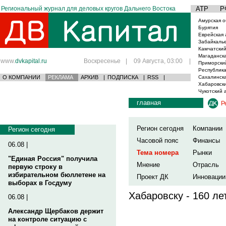
Региональный журнал для деловых кругов Дальнего Востока
АТР
Р
Амурская о
Бурятия
Еврейская 
Забайкаль
Камчатский
Магаданска
www.
dvkapital.ru
Воскресенье
|
09 Августа, 03:00
|
Приморски
Республика
О КОМПАНИИ
РЕКЛАМА
АРХИВ
|
ПОДПИСКА
|
RSS
|
Сахалинска
Хабаровски
Чукотский 
главная
Р
Регион сегодня
Компании
Регион сегодня
Часовой пояс
Финансы
06.08 |
Тема номера
Рынки
"Единая Россия" получила
Мнение
Отрасль
первую строку в
избирательном бюллетене на
Проект ДК
Инновации
выборах в Госдуму
Хабаровску - 160 ле
06.08 |
Александр Щербаков держит
на контроле ситуацию с