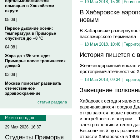
офтальмологической
19 Мая 2018, 15:39 |
Регион 
помощью в Ханкайском
В Хабаровске аэропо
округе
новым
05.08 |
Первое дыхание осени:
В Хабаровске развернулось
температура в Приморье
пассажирского терминала
опустится до +8 °C
18 Мая 2018, 10:48 |
Террито
04.08 |
История пишется с 
Жара до +35: что ждет
Приморье после тропических
Железнодорожный вокзал и
дождей
достопримечательностью Х
03.08 |
18 Мая 2018, 09:34 |
Террито
Москва помогает развивать
отечественное
Завещание полковн
здравоохранение
Хабаровск сегодня являетс
статьи раздела
развивающихся городов Дал
открываются новые произво
Регион сегодня
и потребность в энергии… 
электроэнергию и тепло да
29 Мая 2026, 16:37
Бесконечный путь развития
отрасли Хабаровска в 1906
Студенты Приморья