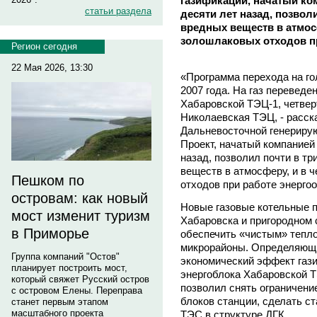
газификации, начатый ко
статьи раздела
десяти лет назад, позвол
вредных веществ в атмосф
золошлаковых отходов пр
Регион сегодня
22 Мая 2026, 13:30
«Программа перехода на го
2007 года. На газ перевед
Хабаровской ТЭЦ-1, четвер
Николаевская ТЭЦ, - расск
Дальневосточной генерир
Проект, начатый компанией
назад, позволил почти в т
веществ в атмосферу, и в 
Пешком по
отходов при работе энерго
островам: как новый
Новые газовые котельные п
мост изменит туризм
Хабаровска и пригородном 
в Приморье
обеспечить «чистым» тепло
микрорайоны. Определяющи
Группа компаний "Остов"
экономический эффект гази
планирует построить мост,
энергоблока Хабаровской ТЭ
который свяжет Русский остров
позволил снять ограничени
с островом Елены. Переправа
блоков станции, сделать с
станет первым этапом
масштабного проекта
ТЭС в структуре ДГК.