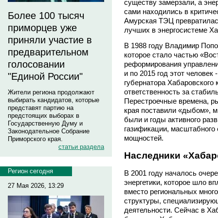
существу замерзали, а энер
сами находились в критиче
Более 100 тысяч
Амурская ТЭЦ превратилась
приморцев уже
лучших в энергосистеме Ха
приняли участие в
В 1988 году Владимир Попо
предварительном
которое стало частью «Вост
голосовании
реформирования управления
и по 2015 год этот человек 
"Единой России"
губернатора Хабаровского 
ответственность за стабил
Жители региона продолжают
выбирать кандидатов, которые
Перестроечные времена, р
представят партию на
края поставили «дыбом», мн
предстоящих выборах в
были и годы активного раз
Государственную Думу и
газификации, масштабного
Законодательное Собрание
мощностей.
Приморского края.
статьи раздела
Наследники «Хабар
Регион сегодня
В 2001 году началось очер
энергетики, которое шло вп
27 Мая 2026, 13:29
вместо региональных мног
структуры, специализирую
деятельности. Сейчас в Х