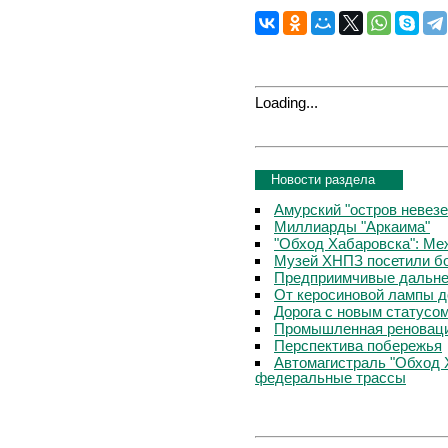
Loading...
Новости раздела
Амурский "остров невезе
Миллиарды "Аркаима"
"Обход Хабаровска": Меж
Музей ХНПЗ посетили б
Предприимчивые дальне
От керосиновой лампы д
Дорога с новым статусо
Промышленная реноваци
Перспектива побережья
Автомагистраль "Обход 
федеральные трассы