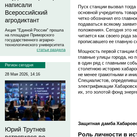
написали
Пуск станции вызвал тогда 
Всероссийский
основной учредитель товар
четко обозначил его главно
агродиктант
подаваться всякому заявит
положения». Сегодня это н
Акция "Единой России" прошла
на площадке Приморского
читается как своего рода з
государственного аграрно-
прописавшего ее главную 
технологического университета
статьи раздела
Мощность первой станции б
главные улицы города, но 
в один ряд с главными соб
Регион сегодня
столетнюю историю хабаровс
28 Мая 2026, 14:16
не менее грамотными и ин
Специалистов, определивш
электрификации Хабаровска
их, это золотой фонд энер
Защитная дамба Хабаров
Юрий Трутнев
Роль личности в ис