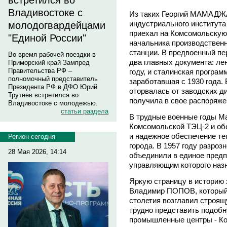
встретился во
Владивостоке с
Из таких Георгий МАМАДЖ
индустриального института
молодогвардейцами
приехал на Комсомольскую 
"Единой России"
начальника производственн
станции. В предвоенный пе
Во время рабочей поездки в
два главных документа: ле
Приморский край Зампред
Правительства РФ –
году, и сталинская програ
полномочный представитель
заработавшая с 1930 года. 
Президента РФ в ДФО Юрий
оторвалась от заводских ди
Трутнев встретился во
получила в свое распоряж
Владивостоке с молодежью.
статьи раздела
В трудные военные годы М
Комсомольской ТЭЦ-2 и об
и надежное обеспечение те
Регион сегодня
города. В 1957 году разроз
28 Мая 2026, 14:14
объединили в единое предп
управляющим которого наз
Яркую страницу в историю 
Владимир ПОПОВ, который 
столетия возглавил строя
трудно представить подобн
промышленные центры - Ко