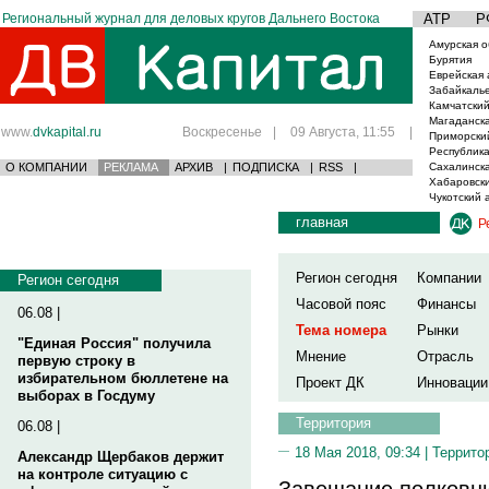
Региональный журнал для деловых кругов Дальнего Востока
АТР
Р
Амурская о
Бурятия
Еврейская 
Забайкаль
Камчатский
Магаданска
www.
dvkapital.ru
Воскресенье
|
09 Августа, 11:55
|
Приморски
Республика
О КОМПАНИИ
РЕКЛАМА
АРХИВ
|
ПОДПИСКА
|
RSS
|
Сахалинска
Хабаровски
Чукотский 
главная
Р
Регион сегодня
Компании
Регион сегодня
Часовой пояс
Финансы
06.08 |
Тема номера
Рынки
"Единая Россия" получила
Мнение
Отрасль
первую строку в
избирательном бюллетене на
Проект ДК
Инновации
выборах в Госдуму
Территория
06.08 |
18 Мая 2018, 09:34 |
Террито
Александр Щербаков держит
на контроле ситуацию с
Завещание полковн