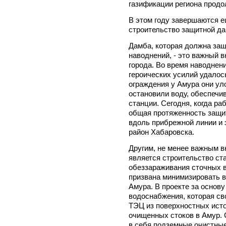
газификации региона продо
В этом году завершаются е
строительство защитной да
Дамба, которая должна за
наводнений, - это важный 
города. Во время наводнен
героических усилий удалос
ограждения у Амура они уло
остановили воду, обеспечи
станции. Сегодня, когда р
общая протяженность защит
вдоль прибрежной линии и 
район Хабаровска.
Другим, не менее важным вк
является строительство ст
обеззараживания сточных в
призвана минимизировать 
Амура. В проекте за основу
водоснабжения, которая св
ТЭЦ из поверхностных исто
очищенных стоков в Амур. 
в себя подземные очистные