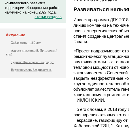
комплексного развития
территории. Завершение работ
Развиваться нельз
намечено на конец 2027 года.
статьи раздела
Инвестпрограмма ДГК-2018 
линию компании на технич
новых энергетических объе
Актуально
станет создание центральн
Гавани.
Хабаровску - 160 лет
«Проект подразумевает ст
Адреса инвестиций. Приморский
край
ремонтно-эксплуатационной
внутриквартальных тепловы
Туризм: Приморский маршрут
тепловой мощности от ново
Недвижимость Владивостока
заканчивается в Советской
закрыть неэффективные ко
круглогодичное теплоснабж
объясняет заместитель ген
капитальному строительст
НИКЛОНСКИЙ.
По его словам, в 2018 году 
расширению газовых котель
Некрасовке, газифицируют д
Хабаровской ТЭЦ-1. Как в