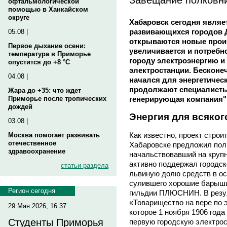
офтальмологической
помощью в Ханкайском
округе
Хабаровск сегодня являе
развивающихся городов Д
05.08 |
открываются новые прои
Первое дыхание осени:
увеличивается и потребн
температура в Приморье
городу электроэнергию и
опустится до +8 °C
электростанции. Бесконе
04.08 |
начался для энергетическ
продолжают специалисты
Жара до +35: что ждет
генерирующая компания"
Приморье после тропических
дождей
Энергия для всяког
03.08 |
Как известно, проект строи
Москва помогает развивать
отечественное
Хабаровске предложил пол
здравоохранение
начальствовавший на крупн
активно поддержал городс
статьи раздела
львиную долю средств в о
сулившего хорошие барыши
Регион сегодня
гильдии ПЛЮСНИН. В резул
«Товарищество на вере по 
29 Мая 2026, 16:37
которое 1 ноября 1906 год
Студенты Приморья
первую городскую электро