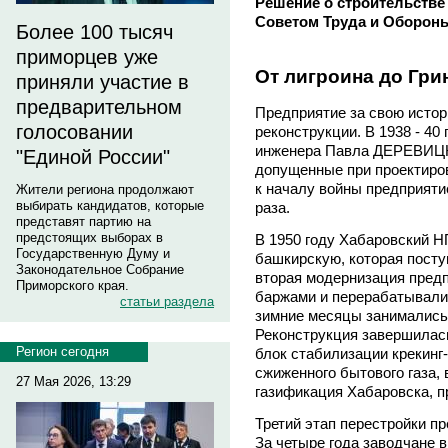
Решение о строительстве 
Советом Труда и Оборон
Более 100 тысяч
приморцев уже
От лигроина до Гр
приняли участие в
предварительном
Предприятие за свою исто
голосовании
реконструкции. В 1938 - 40
инженера Павла ДЕРЕВИЦК
"Единой России"
допущенные при проектирова
к началу войны предприяти
Жители региона продолжают
выбирать кандидатов, которые
раза.
представят партию на
предстоящих выборах в
В 1950 году Хабаровский Н
Государственную Думу и
башкирскую, которая посту
Законодательное Собрание
вторая модернизация предп
Приморского края.
баржами и перерабатывали 
статьи раздела
зимние месяцы занимались
Реконструкция завершилась
Регион сегодня
блок стабилизации крекинг-
сжиженного бытового газа, 
27 Мая 2026, 13:29
газификация Хабаровска, п
Третий этап перестройки п
За четыре года заводчане в