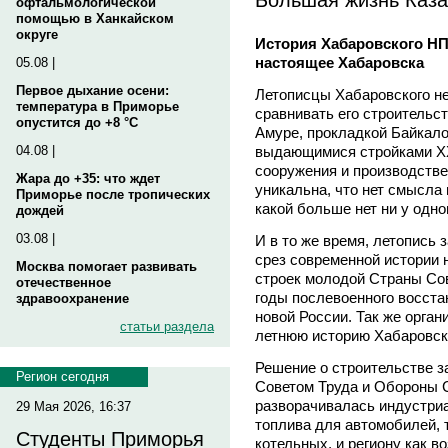
офтальмологической
помощью в Ханкайском
округе
История Хабаровского НП
настоящее Хабаровска
05.08 |
Первое дыхание осени:
Летописцы Хабаровского н
температура в Приморье
сравнивать его строительс
опустится до +8 °C
Амуре, прокладкой Байкало
выдающимися стройками XX 
04.08 |
сооружения и производстве
Жара до +35: что ждет
уникальна, что нет смысла 
Приморье после тропических
какой больше нет ни у одно
дождей
03.08 |
И в то же время, летопись
срез современной истории 
Москва помогает развивать
строек молодой Страны Сов
отечественное
годы послевоенного восста
здравоохранение
новой России. Так же орган
статьи раздела
летнюю историю Хабаровск
Решение о строительстве з
Регион сегодня
Советом Труда и Обороны 
разворачивалась индустри
29 Мая 2026, 16:37
топлива для автомобилей, т
Студенты Приморья
котельных, и региону как 