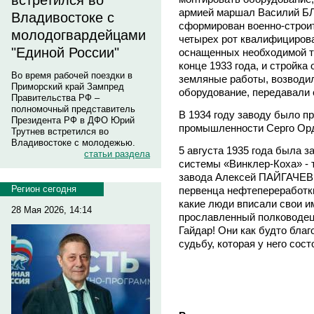
встретился во
армией маршал Василий БЛ
Владивостоке с
сформирован военно-строит
молодогвардейцами
четырех рот квалифицирова
"Единой России"
оснащенных необходимой т
конце 1933 года, и стройка
Во время рабочей поездки в
земляные работы, возводил
Приморский край Зампред
оборудование, передавали 
Правительства РФ –
полномочный представитель
В 1934 году заводу было п
Президента РФ в ДФО Юрий
промышленности Серго Ор
Трутнев встретился во
Владивостоке с молодежью.
5 августа 1935 года была з
статьи раздела
системы «Винклер-Коха» - 
завода Алексей ПАЙГАЧЕВ 
Регион сегодня
первенца нефтепереработки
какие люди вписали свои и
28 Мая 2026, 14:14
прославленный полководец
Гайдар! Они как будто бла
судьбу, которая у него сост