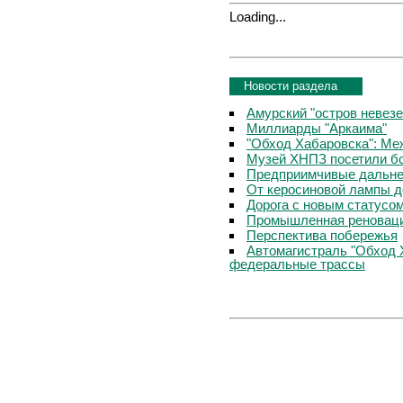
Loading...
Новости раздела
Амурский "остров невезе
Миллиарды "Аркаима"
"Обход Хабаровска": Меж
Музей ХНПЗ посетили б
Предприимчивые дальне
От керосиновой лампы д
Дорога с новым статусо
Промышленная реноваци
Перспектива побережья
Автомагистраль "Обход 
федеральные трассы