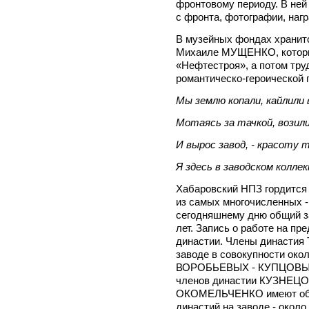
фронтовому периоду. В ней
с фронта, фотографии, наг
В музейных фондах хранит
Михаиле МУЩЕНКО, которы
«Нефтестроя», а потом труд
романтическо-героической 
Мы землю копали, кайлили 
Мотаясь за тачкой, возил
И вырос завод, - красоту 
Я здесь в заводском колле
Хабаровский НПЗ гордится
из самых многочисленных
сегодняшнему дню общий з
лет. Запись о работе на пр
династии. Члены династи
заводе в совокупности окол
ВОРОБЬЕВЫХ - КУПЦОВЫХ -
членов династии КУЗНЕ
ОКОМЕЛЬЧЕНКО имеют общи
династий на заводе - около