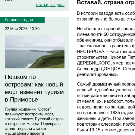
Вставай, страна ог
статьи раздела
В истории завода есть осо
страной нужно было выстоя
Регион сегодня
Не обошли стороной заводс
22 Мая 2026, 13:30
имена почти 60 сотруднико
обвинениям, они отбывали 
- рассказывает хранитель 
НЕСТЕРОВА. - Расстреляли,
строительства Николая Пет
ДЕРЕВИЦКОГО, умер после 
Александр ДОНЦОВ. Сегод
реабилитированы».
Пешком по
островам: как новый
Самый драматичный период
первый год войны ушли на 
мост изменит туризм
пятый работающий на хабар
в Приморье
отменял, их, наоборот, тол
недосыпали, но за годы вой
Группа компаний "Остов"
по сравнению с 1935 годом.
планирует построить мост,
женщины и дети. При завод
который свяжет Русский остров
подготовки слесарей, прибо
с островом Елены. Переправа
станет первым этапом
были 13-15-летние девочки
масштабного проекта