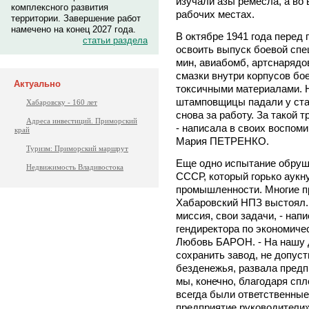
изучали азы ремесла, а во
комплексного развития
рабочих местах.
территории. Завершение работ
намечено на конец 2027 года.
В октябре 1941 года перед
статьи раздела
освоить выпуск боевой спе
мин, авиабомб, артснарядов
смазки внутри корпусов бое
Актуально
токсичными материалами. Н
штамповщицы падали у стан
Хабаровску - 160 лет
снова за работу. За такой 
Адреса инвестиций. Приморский
- написала в своих воспом
край
Мария ПЕТРЕНКО.
Туризм: Приморский маршрут
Еще одно испытание обруш
Недвижимость Владивостока
СССР, который горько аукн
промышленности. Многие п
Хабаровский НПЗ выстоял. 
миссия, свои задачи, - нап
гендиректора по экономичес
Любовь БАРОН. - На нашу 
сохранить завод, не допуст
безденежья, развала предп
мы, конечно, благодаря спл
всегда были ответственные
предприятие руководители»