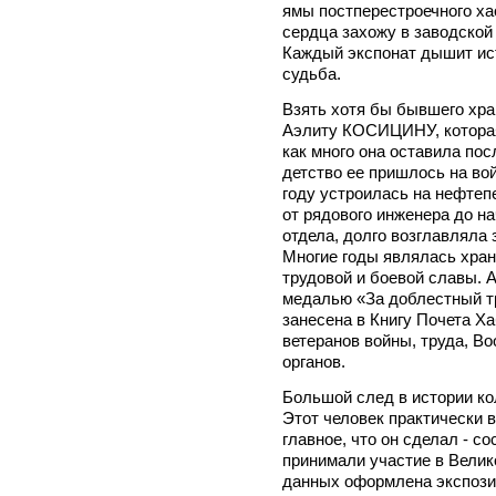
ямы постперестроечного ха
сердца захожу в заводской 
Каждый экспонат дышит ист
судьба.
Взять хотя бы бывшего хра
Аэлиту КОСИЦИНУ, которая,
как много она оставила пос
детство ее пришлось на вой
году устроилась на нефте
от рядового инженера до н
отдела, долго возглавляла
Многие годы являлась хран
трудовой и боевой славы. 
медалью «За доблестный тр
занесена в Книгу Почета Ха
ветеранов войны, труда, В
органов.
Большой след в истории к
Этот человек практически 
главное, что он сделал - с
принимали участие в Велик
данных оформлена экспози