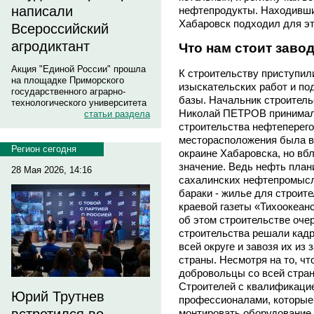
написали
нефтепродукты. Находивши
Хабаровск подходил для эт
Всероссийский
агродиктант
Что нам стоит заво
Акция "Единой России" прошла
К строительству приступили
на площадке Приморского
изыскательских работ и по
государственного аграрно-
базы. Начальник строитель
технологического университета
Николай ПЕТРОВ принимал 
статьи раздела
строительства нефтеперего
месторасположения была в
Регион сегодня
окраине Хабаровска, но вб
значение. Ведь нефть план
28 Мая 2026, 14:16
сахалинских нефтепромысл
бараки - жилье для строит
краевой газеты «Тихоокеан
об этом строительстве очер
строительства решали кадр
всей округе и завозя их из
страны. Несмотря на то, чт
добровольцы со всей стран
Строителей с квалификацие
Юрий Трутнев
профессионалами, которые
монтировать оборудование