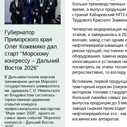
больше производственных 
время, а выпуск продукции
страной Хабаровский НПЗ в
Трудового Красного Знамен
Четвертая модернизация нач
Губернатор
этапов, и завершилась в 2
Приморского края
воочию, завод стал одним 
нефтеперерабатывающих пр
Олег Кожемяко дал
реконструкций, постоянно
старт "Морскому
оборудования, замена мора
конгрессу – Дальний
износившихся установок на
посмотреть на этапы техни
Восток 2026"
ретроспективно, то взгляд
В Дальневосточном морском
Вспомним, первой продукци
тренажерном центре Морского
государственного университета
тракторный керосин (лигрои
им. адмирала Г. И. Невельского
моторном топливе стандарт
во Владивостоке состоялась
большой линейке самых ра
торжественная церемония
выпуска продукции до 5 ми
открытия конкурса
завода сырьем происходит 
профессионального мастерства
"Море зовет 2026", одного из
нефтепереработки это - как
самых ярких событий "Морского
космических аппаратов.
конгресса – Дальний Восток
2026".