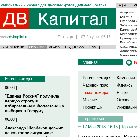
Региональный журнал для деловых кругов Дальнего Востока
АТР
Р
Амурская о
Бурятия
Еврейская 
Забайкаль
Камчатский
Магаданска
www.
dvkapital.ru
Пятница
|
07 Августа, 05:15
|
Приморски
Республика
О КОМПАНИИ
РЕКЛАМА
АРХИВ
|
ПОДПИСКА
|
RSS
|
Сахалинска
Хабаровски
Чукотский 
главная
Р
Регион сегодня
Компании
Регион сегодня
Часовой пояс
Финансы
06.08 |
Тема номера
Рынки
"Единая Россия" получила
Мнение
Отрасль
первую строку в
избирательном бюллетене на
Проект ДК
Инновации
выборах в Госдуму
Территория
06.08 |
17 Мая 2018, 16:15 |
Террито
Александр Щербаков держит
на контроле ситуацию с
Большая жизнь Каза