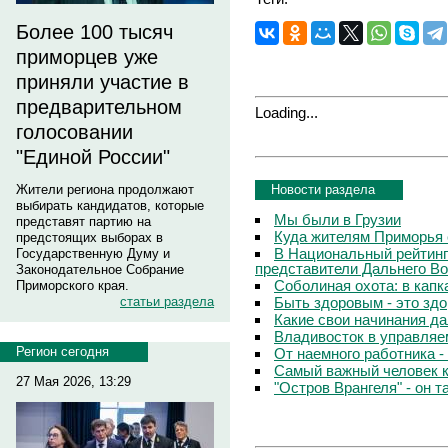
Более 100 тысяч
приморцев уже
приняли участие в
предварительном
Loading...
голосовании
"Единой России"
Новости раздела
Жители региона продолжают
выбирать кандидатов, которые
Мы были в Грузии
представят партию на
Куда жителям Приморья 
предстоящих выборах в
В Национальный рейтинг
Государственную Думу и
представители Дальнего Во
Законодательное Собрание
Соболиная охота: в капк
Приморского края.
Быть здоровым - это зд
статьи раздела
Какие свои начинания д
Владивосток в управляе
Регион сегодня
От наемного работника -
Самый важный человек 
27 Мая 2026, 13:29
"Остров Врангеля" - он т