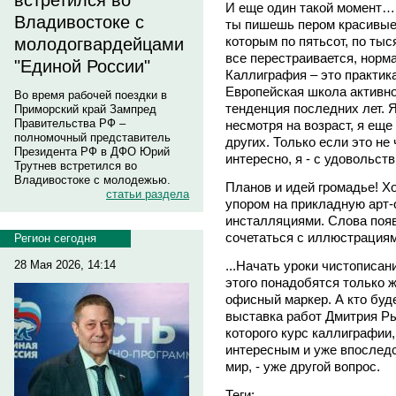
встретился во
И еще один такой момент… 
Владивостоке с
ты пишешь пером красивые
которым по пятьсот, по тыс
молодогвардейцами
все перестраивается, норма
"Единой России"
Каллиграфия – это практик
Европейская школа активно
Во время рабочей поездки в
тенденция последних лет. 
Приморский край Зампред
Правительства РФ –
несмотря на возраст, я ещ
полномочный представитель
других. Только если это не 
Президента РФ в ДФО Юрий
интересно, я - с удовольст
Трутнев встретился во
Владивостоке с молодежью.
Планов и идей громадье! Х
статьи раздела
упором на прикладную арт
инсталляциями. Слова появ
сочетаться с иллюстрациями
Регион сегодня
...Начать уроки чистописан
28 Мая 2026, 14:14
этого понадобятся только ж
офисный маркер. А кто буд
выставка работ Дмитрия Ры
которого курс каллиграфии,
интересным и уже впослед
мир, - уже другой вопрос.
Теги: