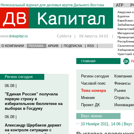
Региональный журнал для деловых кругов Дальнего Востока
АТР
Р
Амурская о
Бурятия
Еврейская 
Забайкаль
Камчатский
Магаданска
www.
dvkapital.ru
Суббота
|
08 Августа, 04:02
|
Приморски
Республика
О КОМПАНИИ
РЕКЛАМА
АРХИВ
|
ПОДПИСКА
|
RSS
|
Сахалинска
Хабаровски
Чукотский 
главная
Р
Регион сегодня
Компании
Регион сегодня
Часовой пояс
Финансы
06.08 |
Тема номера
Рынки
"Единая Россия" получила
Мнение
Отрасль
первую строку в
избирательном бюллетене на
Проект ДК
Инновации
выборах в Госдуму
Вкус жизни
06.08 |
10 Ноября 2011, 14:06 |
Вкус
Александр Щербаков держит
на контроле ситуацию с
Выставка славянско