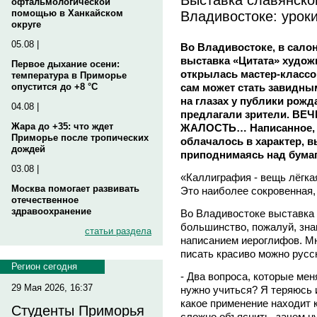
офтальмологической
Владивостоке: урок
помощью в Ханкайском
округе
05.08 |
Во Владивостоке, в салон
выставка «Цитата» худо
Первое дыхание осени:
открылась мастер-классо
температура в Приморье
сам может стать завидны
опустится до +8 °C
на глазах у публики рожд
04.08 |
предлагали зрители. В
Жара до +35: что ждет
ЖАЛОСТЬ… Написанное, 
Приморье после тропических
облачалось в характер, в
дождей
приподнимаясь над бумаг
03.08 |
«Каллиграфия - вещь лёгкая,
Москва помогает развивать
Это наиболее сокровенная,
отечественное
здравоохранение
Во Владивостоке выставка 
большинство, пожалуй, зна
статьи раздела
написанием иероглифов. Мн
писать красиво можно русс
Регион сегодня
- Два вопроса, которые ме
29 Мая 2026, 16:37
нужно учиться? Я теряюсь и
какое применение находит
Студенты Приморья
сложно объяснить, зачем н