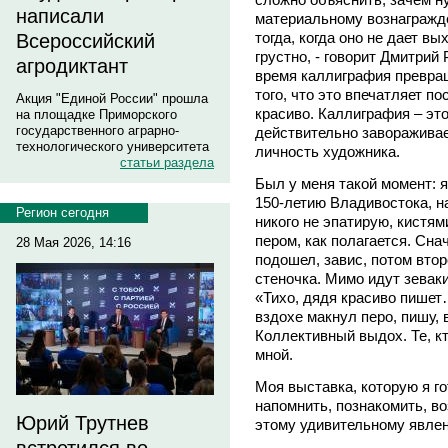
написали
материальному вознагражд
тогда, когда оно не дает в
Всероссийский
грустно, - говорит Дмитрий
агродиктант
время каллиграфия превращ
того, что это впечатляет п
Акция "Единой России" прошла
красиво. Каллиграфия – это
на площадке Приморского
государственного аграрно-
действительно завораживает
технологического университета
личность художника.
статьи раздела
Был у меня такой момент: 
150-летию Владивостока, н
Регион сегодня
никого не эпатирую, кистя
пером, как полагается. Снач
28 Мая 2026, 14:16
подошел, завис, потом втор
стеночка. Мимо идут зеваки,
«Тихо, дядя красиво пише
вздохе макнул перо, пишу, 
Коллективный выдох. Те, к
мной.
Моя выставка, которую я го
напомнить, познакомить, во
Юрий Трутнев
этому удивительному явле