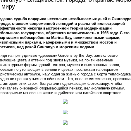
 миру
едавно судьба подарила несколько незабываемых дней в Сингапуре
ороде, ставшем современной легендой и реальной иллюстрацией
ффективности некогда выстроенной теории модернизации
ебольшого государства, обретшего независимость в 1965 году. С его
варталами небоскребов на Marina Bay, великолепными садами,
ивописными парками, набережными и множеством мостов и
остиков, над рекой Сингапур и морскими водами.
лядя на причудливые «деревья» Gardens by the Bay, замысловато
еняющие цвета и оттенки под звуки музыки, на почти неземные
рхитектурные формы зданий театров, музеев и выставочных залов,
роезжая по утопающим в зелени и цветах проспектам на открытом
уристическом автобусе, наблюдая за жизнью города с борта теплоходика
рудно не проникнуться его обаянием. Что, вполне естественно, произошл
 с автором этих строк, без устали поднимающим фотокамеру, чтобы
апечатлеть очередной открывающийся пейзаж, великолепную клумбу,
еповторимые мгновенья жизни индийского или китайского кварталов.