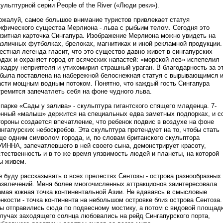
кульптурной серии People of the River («Люди реки»).
ожалуй, самое большое внимание туристов привлекает статуя
ифического существа Мерлиона - льва с рыбьим телом. Сегодня это
изитная карточка Сингапура. Изображение Мерлиона можно увидеть на
азличных футболках, брелоках, магнитиках и иной рекламной продукции.
естная легенда гласит, что это существо давно живет в сингапурских
одах и охраняет город от всяческих напастей: «морской лев» испепелил
скадру неприятеля и утихомирил страшный ураган. В благодарность за э
 была поставлена на набережной белоснежная статуя с вырывающимся 
асти мощным водным потоком. Понятно, что каждый гость Сингапура
тремится запечатлеть себя на фоне чудного льва.
 парке «Сады у залива» - скульптура гигантского спящего младенца. 7-
онный «малыш» держится на специальных едва заметных подпорках, и с
тороны создается впечатление, что ребенок подвис в воздухе на фоне
ингапурских небоскребов. Эта скульптура претендует на то, чтобы стать
ще одним символом города, и, по словам британского скульптора
УИННА, запечатлевшего в ней своего сына, демонстрирует красоту,
стественность и в то же время уязвимость людей и планеты, на которой
ы живем.
е буду рассказывать о всех прелестях Сентозы - острова разнообразных
азвлечений. Меня более многочисленных аттракционов заинтересовала
амая южная точка континентальной Азии. Не вдаваясь в смысловые
онкости - точка континента на небольшом островке близ острова Сентоза.
ы отправились сюда по подвесному мостику, а потом с видовой площад
 лучах заходящего солнца любовались на рейд Сингапурского порта,