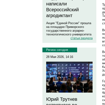
написали
Т
о
Всероссийский
д
агродиктант
Т
н
Акция "Единой России" прошла
с
на площадке Приморского
В
государственного аграрно-
п
технологического университета
п
статьи раздела
в
с
Регион сегодня
В
т
28 Мая 2026, 14:16
о
м
К
Х
д
Г
к
п
б
к
Юрий Трутнев
с
п