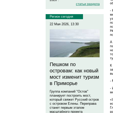
о
статьи раздела
-
м
Регион сегодня
у
п
22 Мая 2026, 13:30
п
Н
п
А
п
н
т
т
Пешком по
К
з
островам: как новый
в
мост изменит туризм
-
в Приморье
-
Группа компаний "Остов"
м
планирует построить мост,
«
который свяжет Русский остров
е
с островом Елены. Переправа
Г
станет первым этапом
р
масштабного проекта