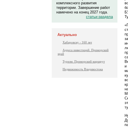
в
комплексного развития
б
территории. Завершение работ
Б
намечено на конец 2027 года.
Т
статьи раздела
«
с
п
Актуально
з
Хабаровску - 160 лет
и
л
Адреса инвестиций. Приморский
п
край
с
В
Туризм: Приморский маршрут
и
Недвижимость Владивостока
м
к
в
к
н
М
С
э
т
Н
Д
п