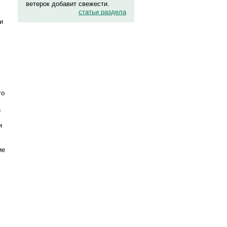
ветерок добавит свежести.
статьи раздела
и
то
а
и
ие