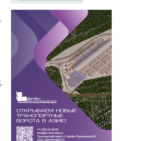
.
,
о