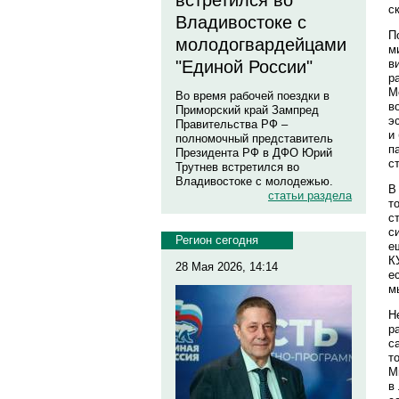
встретился во
с
Владивостоке с
П
молодогвардейцами
м
в
"Единой России"
р
М
Во время рабочей поездки в
в
Приморский край Зампред
э
Правительства РФ –
и
полномочный представитель
п
Президента РФ в ДФО Юрий
с
Трутнев встретился во
Владивостоке с молодежью.
В
статьи раздела
т
с
с
Регион сегодня
е
К
28 Мая 2026, 14:14
е
м
Н
р
с
т
М
в