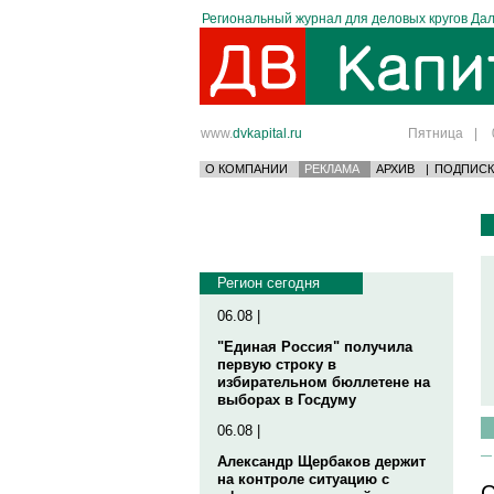
Региональный журнал для деловых кругов Дал
www.
dvkapital.ru
Пятница
|
О КОМПАНИИ
РЕКЛАМА
АРХИВ
|
ПОДПИСК
Регион сегодня
06.08 |
"Единая Россия" получила
первую строку в
избирательном бюллетене на
выборах в Госдуму
06.08 |
Александр Щербаков держит
на контроле ситуацию с
С