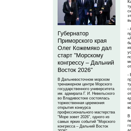
К
т
с
э
в
-
Губернатор
п
«
Приморского края
б
Олег Кожемяко дал
и
у
старт "Морскому
п
м
конгрессу – Дальний
о
Восток 2026"
-
п
В Дальневосточном морском
т
тренажерном центре Морского
с
государственного университета
о
им. адмирала Г. И. Невельского
е
во Владивостоке состоялась
н
торжественная церемония
в
открытия конкурса
профессионального мастерства
В
"Море зовет 2026", одного из
п
самых ярких событий "Морского
г
конгресса – Дальний Восток
а
2026".