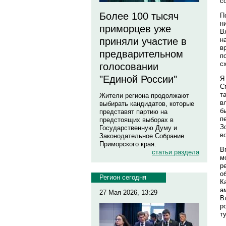
с
Более 100 тысяч
П
н
приморцев уже
В
н
приняли участие в
в
предварительном
п
с
голосовании
"Единой России"
Я
С
т
Жители региона продолжают
в
выбирать кандидатов, которые
б
представят партию на
п
предстоящих выборах в
З
Государственную Думу и
в
Законодательное Собрание
Приморского края.
В
статьи раздела
м
р
о
Регион сегодня
К
а
27 Мая 2026, 13:29
В
р
т