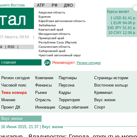
ьнего Востока
АТР
РФ
ДФО
Курсы валют
Амурская область
Бурятия
1 USD
81.41 р.
Еврейская автономная область
1 EUR
94.06 р.
Забайкалье
100 JPY
51.61 р.
Камчатский край
10 CNY
12.06 р.
Магаданская область
07 Августа, 09:54
|
Приморский край
Республика Саха (Якутия)
А
|
RSS
|
Сахалинская область
Хабаровский край
Чукотский автономный округ
главная
Рекомендует:
Регион сегодня
Регион сегодня
Компании
Партнеры
Страницы истории
Часовой пояс
Финансы
Персона
Восточное кольцо
Тема номера
Рынки
Кадры
Криминал
Мнение
Отрасль
Территория
Вкус жизни
Проект ДК
Инновации
Среда обитания
Спорт
Вкус жизни
16 Июня 2015, 21:37 |
Вкус жизни
ингапур - Владивосток: Города, открытые морю