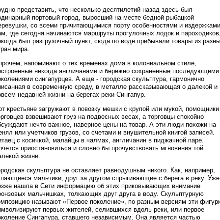
рудно представить, что несколько десятилетий назад здесь был
рдинарный портовый город, выросший на месте бедной рыбацкой
еревушки, со всеми причитающимися порту особенностями и издержками
ам, где сегодня начинаются маршруты прогулочных лодок и пароходиков
екогда был разгрузочный пункт, сюда по воде прибывали товары из разн
тран мира.
прочем, напоминают о тех временах дома в колониальном стиле,
остроенные некогда англичанами и бережно сохраненные последующими
околениями сингапурцев. А еще - городская скульптура, гармонично
писанная в современную среду, в металле рассказывающая о далекой и
овсем недавней жизни на берегах реки Сингапур.
от крестьяне загружают в повозку мешки с крупой или мукой, помощники
орговцев взвешивают груз на подвесных весах, а торговцы спокойно
бсуждают нечто важное, наверное цены на товар. А эти люди похожи на
енял или учетчиков грузов, со счетами и внушительной книгой записей.
итаец с косичкой, малайцы в чалмах, англичанин в пиджачной паре.
очется приостановиться и словно бы прочувствовать мгновения той
алекой жизни.
ородская скульптура не оставляет равнодушным никого. Как, например,
упающиеся мальчики, друг за другом спрыгивающие с берега в реку. Уже
озже нашла в Сети информацию об этих приковывающих внимание
ронзовых мальчишках, толкающих друг друга в воду. Скульптурную
омпозицию называют «Первое поколение», по разным версиям эти фигур
имволизируют первых жителей, селившихся вдоль реки, или первое
околение Сингапура, ставшего независимым. Она является частью