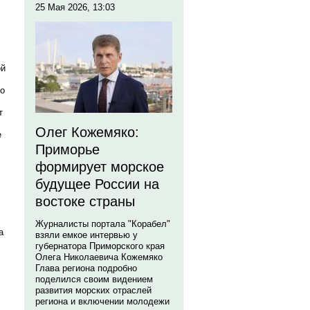
25 Мая 2026, 13:03
ой
то
т
Олег Кожемяко:
е
Приморье
формирует морское
будущее России на
востоке страны
Журналисты портала "Корабел"
а
взяли емкое интервью у
губернатора Приморского края
Олега Николаевича Кожемяко
Глава региона подробно
поделился своим видением
развития морских отраслей
региона и включении молодежи