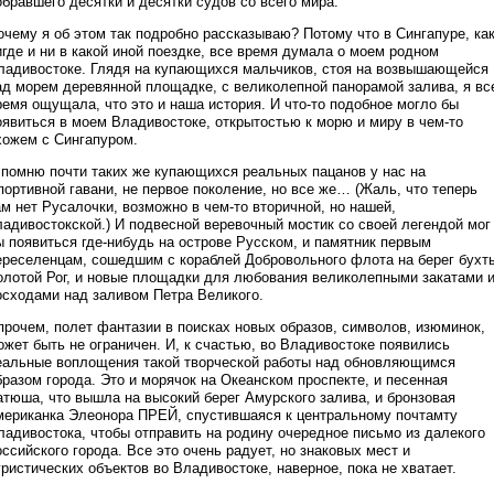
обравшего десятки и десятки судов со всего мира.
очему я об этом так подробно рассказываю? Потому что в Сингапуре, ка
игде и ни в какой иной поездке, все время думала о моем родном
ладивостоке. Глядя на купающихся мальчиков, стоя на возвышающейся
ад морем деревянной площадке, с великолепной панорамой залива, я вс
ремя ощущала, что это и наша история. И что-то подобное могло бы
оявиться в моем Владивостоке, открытостью к морю и миру в чем-то
хожем с Сингапуром.
 помню почти таких же купающихся реальных пацанов у нас на
портивной гавани, не первое поколение, но все же… (Жаль, что теперь
ам нет Русалочки, возможно в чем-то вторичной, но нашей,
ладивостокской.) И подвесной веревочный мостик со своей легендой мог
ы появиться где-нибудь на острове Русском, и памятник первым
ереселенцам, сошедшим с кораблей Добровольного флота на берег бухт
олотой Рог, и новые площадки для любования великолепными закатами 
осходами над заливом Петра Великого.
прочем, полет фантазии в поисках новых образов, символов, изюминок,
ожет быть не ограничен. И, к счастью, во Владивостоке появились
еальные воплощения такой творческой работы над обновляющимся
бразом города. Это и морячок на Океанском проспекте, и песенная
атюша, что вышла на высокий берег Амурского залива, и бронзовая
мериканка Элеонора ПРЕЙ, спустившаяся к центральному почтамту
ладивостока, чтобы отправить на родину очередное письмо из далекого
оссийского города. Все это очень радует, но знаковых мест и
уристических объектов во Владивостоке, наверное, пока не хватает.