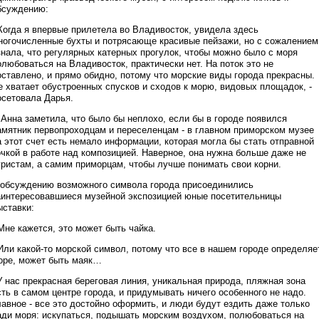
бсуждению:
 Когда я впервые прилетела во Владивосток, увидела здесь
ногочисленные бухты и потрясающе красивые пейзажи, но с сожалением
знала, что регулярных катерных прогулок, чтобы можно было с моря
олюбоваться на Владивосток, практически нет. На поток это не
оставлено, и прямо обидно, потому что морские виды города прекрасны.
е хватает обустроенных спусков и сходов к морю, видовых площадок, -
осетовала Дарья.
 Анна заметила, что было бы неплохо, если бы в городе появился
амятник первопроходцам и переселенцам - в главном приморском музее
а этот счет есть немало информации, которая могла бы стать отправной
очкой в работе над композицией. Наверное, она нужна больше даже не
уристам, а самим приморцам, чтобы лучше понимать свои корни.
 обсуждению возможного символа города присоединились
аинтересовавшиеся музейной экспозицией юные посетительницы
ыставки:
 Мне кажется, это может быть чайка.
 Или какой-то морской символ, потому что все в нашем городе определяе
оре, может быть маяк…
У нас прекрасная береговая линия, уникальная природа, пляжная зона
сть в самом центре города, и придумывать ничего особенного не надо.
лавное - все это достойно оформить, и люди будут ездить даже только
ади моря: искупаться, подышать морским воздухом, полюбоваться на