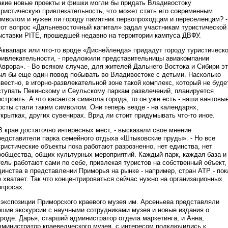
акие новые проекты и фишки могли бы придать Владивостоку
уристическую привлекательность, что может стать его современным
имволом и нужен ли городу памятник первопроходцам и переселенцам? -
тот вопрос «Дальневосточный капитал» задал участникам туристической
ыставки PITE, прошедшей недавно на территории кампуса ДВФУ.
 Аквапарк или что-то вроде «Диснейленда» придадут городу туристическ
ривлекательности, - предложили представительницы авиакомпании
Аврора». - Во всяком случае, для жителей Дальнего Востока и Сибири э
ыл бы еще один повод побывать во Владивостоке с детьми. Насколько
звестно, в игорно-развлекательной зоне такой комплекс, который не буде
ступать Пекинскому и Сеульскому паркам развлечений, планируется
остроить. А что касается символа города, то он уже есть - наши вантовы
осты стали таким символом. Они теперь везде - на календарях,
ткрытках, других сувенирах. Вряд ли стоит придумывать что-то иное.
 В крае достаточно интересных мест, - высказали свое мнение
редставители парка семейного отдыха «Штыковские пруды». - Но все
уристические объекты пока работают разрозненно, нет единства, нет
ообщества, общих культурных мероприятий. Каждый парк, каждая база и
тель работают сами по себе, привлекая туристов на собственный объект,
динства в представлении Приморья на рынке - например, стран АТР - пок
е хватает. Так что концентрироваться сейчас нужно на организационных
опросах.
 экспозиции Приморского краевого музея им. Арсеньева представляли
ешие экскурсии с научными сотрудниками музея и новые издания о
ороде. Дарья, старший администратор отдела маркетинга, и Анна,
дминистратор краеведческого музея, с интересом подключились к