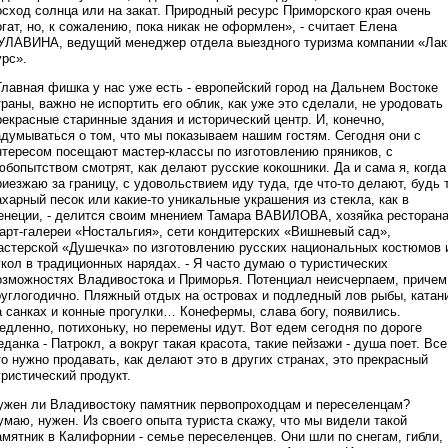
осход солнца или на закат. Природный ресурс Приморского края очень
огат, но, к сожалению, пока никак не оформлен», - считает Елена
УЛАВИНА, ведущий менеджер отдела выездного туризма компании «Лак
урс».
Главная фишка у нас уже есть - европейский город на Дальнем Востоке
траны, важно не испортить его облик, как уже это сделали, не уродовать
рекрасные старинные здания и исторический центр. И, конечно,
адумываться о том, что мы показываем нашим гостям. Сегодня они с
нтересом посещают мастер-классы по изготовлению пряников, с
юбопытством смотрят, как делают русские кокошники. Да и сама я, когда
риезжаю за границу, с удовольствием иду туда, где что-то делают, будь 
ахарный песок или какие-то уникальные украшения из стекла, как в
енеции, - делится своим мнением Тамара ВАВИЛОВА, хозяйка ресторан
 арт-галереи «Ностальгия», сети кондитерских «Вишневый сад»,
астерской «Душечка» по изготовлению русских национальных костюмов 
укол в традиционных нарядах. - Я часто думаю о туристических
озможностях Владивостока и Приморья. Потенциал неисчерпаем, причем
руглогодично. Пляжный отдых на островах и подледный лов рыбы, катан
а санках и конные прогулки… Конефермы, слава богу, появились.
едленно, потихоньку, но перемены идут. Вот едем сегодня по дороге
еданка - Патрокл, а вокруг такая красота, такие пейзажи - душа поет. Все
то нужно продавать, как делают это в других странах, это прекрасный
уристический продукт.
ужен ли Владивостоку памятник первопроходцам и переселенцам?
умаю, нужен. Из своего опыта туриста скажу, что мы видели такой
амятник в Калифорнии - семье переселенцев. Они шли по снегам, гибли,