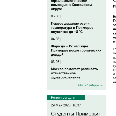
офтальмологической
и
помощью в Ханкайском
округе
05.08 |
Н
Г
Первое дыхание осени:
э
температура в Приморье
н
опустится до +8 °C
к
ж
04.08 |
м
Жара до +35: что ждет
Г
Приморье после тропических
м
дождей
а
п
03.08 |
т
Москва помогает развивать
т
отечественное
и
здравоохранение
з
н
статьи раздела
Регион сегодня
29 Мая 2026, 16:37
Студенты Приморья