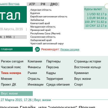
ьнего Востока
АТР
РФ
ДФО
Курсы валют
Амурская область
Бурятия
1 USD
82.17 р.
Еврейская автономная область
1 EUR
94.84 р.
Забайкалье
100 JPY
51.82 р.
Камчатский край
10 CNY
12.17 р.
Магаданская область
09 Августа, 20:55
|
Приморский край
Республика Саха (Якутия)
А
|
RSS
|
Сахалинская область
Хабаровский край
Чукотский автономный округ
главная
Рекомендует:
Регион сегодня
Регион сегодня
Компании
Партнеры
Страницы истории
Часовой пояс
Финансы
Персона
Восточное кольцо
Тема номера
Рынки
Кадры
Криминал
Мнение
Отрасль
Территория
Вкус жизни
Проект ДК
Инновации
Среда обитания
Спорт
Вкус жизни
27 Марта 2015, 17:26 |
Вкус жизни
понские Гавайи, или "неяпонская" Япония