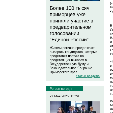
(
К
Более 100 тысяч
к
приморцев уже
приняли участие в
В
предварительном
С
голосовании
к
В
"Единой России"
и
ч
Жители региона продолжают
С
выбирать кандидатов, которые
Р
представят партию на
предстоящих выборах в
«
Государственную Думу и
в
Законодательное Собрание
р
Приморского края.
в
статьи раздела
м
п
т
Регион сегодня
а
т
27 Мая 2026, 13:29
В
М
л