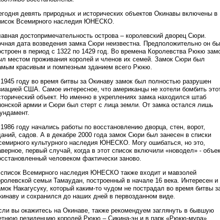
егодня девять природных и исторических объектов Окинавы включены в
писок Всемирного наследия ЮНЕСКО.
лавная достопримечательность острова – королевский дворец Сюри.
очная дата возведения замка Сюри неизвестна. Предположительно он б
остроен в период с 1322 по 1429 год. Во времена Королевства Рюкю зам
ыл местом проживания королей и членов их семей. Замок Сюри был
амым красивым и помпезным зданием всего Рюкю.
 1945 году во время битвы за Окинаву замок был полностью разрушен
виацией США. Самое интересное, что американцы не хотели бомбить это
сторический объект. Но именно в укреплениях замка находился штаб
понской армии и Сюри был стерт с лица земли. От замка остался лишь
ундамент.
 1986 году начались работы по восстановлению дворца, стен, ворот,
даний, садов. А в декабре 2000 года замок Сюри был занесен в списки
семирного культурного наследия ЮНЕСКО. Могу ошибаться, но это,
аверное, первый случай, когда в этот список включили «новодел» - объек
осстановленный человеком фактически заново.
 список Всемирного наследия ЮНЕСКО также входит и мавзолей
оролевской семьи Тамаудан, построенный в начале 16 века. Интересен и
амок Накагусуку, который каким-то чудом не пострадал во время битвы з
кинаву и сохранился до наших дней в первозданном виде.
сли вы окажитесь на Окинаве, также рекомендуем заглянуть в бывшую
етнюю резиденцию королей Рюкю – Сикина-эн и в парк «Рюкю-мура»