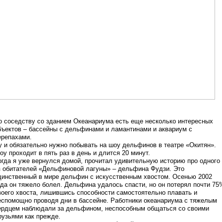
о соседству со зданием Океанариума есть еще несколько интересных
бъектов – бассейны с дельфинами и ламантинами и аквариум с
ерепахами.
у и обязательно нужно побывать на шоу дельфинов в театре «Окитян».
оу проходит в пять раз в день и длится 20 минут.
огда я уже вернулся домой, прочитал удивительную историю про одного
з обитателей «Дельфиновой лагуны» – дельфина Фудзи. Это
динственный в мире дельфин с искусственным хвостом. Осенью 2002
ода он тяжело болел. Дельфина удалось спасти, но он потерял почти 75
воего хвоста, лишившись способности самостоятельно плавать и
еспомощно проводя дни в бассейне. Работники океанариума с тяжелым
ердцем наблюдали за дельфином, неспособным общаться со своими
рузьями как прежде.