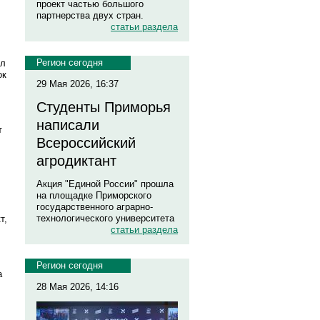
проект частью большого
партнерства двух стран.
статьи раздела
Регион сегодня
ыл
ок
29 Мая 2026, 16:37
Студенты Приморья
написали
т
Всероссийский
агродиктант
Акция "Единой России" прошла
на площадке Приморского
государственного аграрно-
технологического университета
т,
статьи раздела
Регион сегодня
а
28 Мая 2026, 14:16