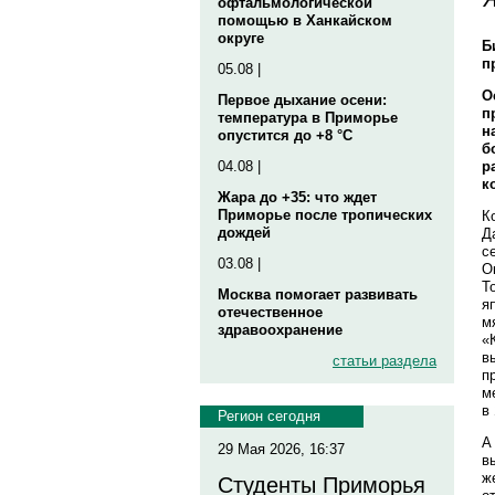
офтальмологической
помощью в Ханкайском
округе
Б
п
05.08 |
О
Первое дыхание осени:
п
температура в Приморье
н
опустится до +8 °C
б
р
04.08 |
к
Жара до +35: что ждет
Приморье после тропических
К
дождей
Д
с
03.08 |
О
Т
Москва помогает развивать
я
отечественное
м
здравоохранение
«
в
статьи раздела
п
м
в
Регион сегодня
А
29 Мая 2026, 16:37
в
ж
Студенты Приморья