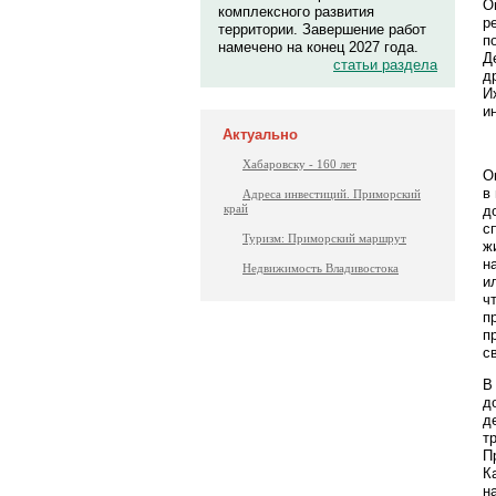
О
комплексного развития
р
территории. Завершение работ
п
намечено на конец 2027 года.
Д
статьи раздела
д
И
и
Актуально
Хабаровску - 160 лет
О
в
Адреса инвестиций. Приморский
край
д
с
Туризм: Приморский маршрут
ж
н
Недвижимость Владивостока
и
ч
п
п
с
В
д
д
т
П
К
н