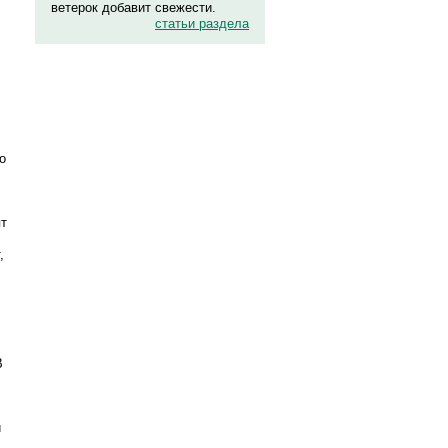
ветерок добавит свежести.
статьи раздела
.
о
ят
,
В
и