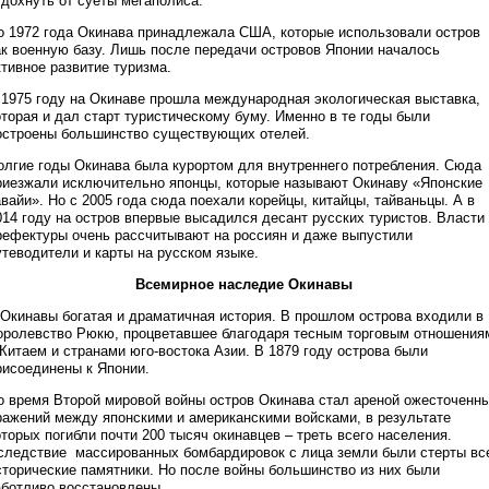
тдохнуть от суеты мегаполиса.
о 1972 года Окинава принадлежала США, которые использовали остров
ак военную базу. Лишь после передачи островов Японии началось
ктивное развитие туризма.
 1975 году на Окинаве прошла международная экологическая выставка,
оторая и дал старт туристическому буму. Именно в те годы были
остроены большинство существующих отелей.
олгие годы Окинава была курортом для внутреннего потребления. Сюда
риезжали исключительно японцы, которые называют Окинаву «Японские
авайи». Но с 2005 года сюда поехали корейцы, китайцы, тайваньцы. А в
014 году на остров впервые высадился десант русских туристов. Власти
рефектуры очень рассчитывают на россиян и даже выпустили
утеводители и карты на русском языке.
Всемирное наследие Окинавы
 Окинавы богатая и драматичная история. В прошлом острова входили в
оролевство Рюкю, процветавшее благодаря тесным торговым отношения
 Китаем и странами юго-востока Азии. В 1879 году острова были
рисоединены к Японии.
о время Второй мировой войны остров Окинава стал ареной ожесточенн
ражений между японскими и американскими войсками, в результате
оторых погибли почти 200 тысяч окинавцев – треть всего населения.
следствие массированных бомбардировок с лица земли были стерты вс
сторические памятники. Но после войны большинство из них были
аботливо восстановлены.