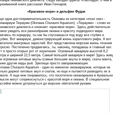
ловарь окинавского диалекта. Сюда заходил фрегат «Паллада», о чем в
дноименной книге рассказал Иван Гончаров.
«Красивое море» и дельфин Фудзи
ще одна достопримечательность Окинавы из категории «must see» -
кеанариум Тюрауми (Okinawa Churaumi Aquarium). «Тюрауми» - слово из
кинавского диалекта и означает «красивое море». Здесь действительно
ожно увидеть все разнообразие океана и красоту подводного мира.
вигаясь по коридору, ты как бы спускаешься под воду все глубже и
лубже. Вот аквариум, демонстрирующий жизнь кораллового рифа. А вот
битатели мангровых зарослей. Вот представлена морская жизнь течения
уросио. Постепенно продвигаясь, ты, наконец, попадаешь в главный зал.
ут я просто открыл рот от изумления. Огромный аквариум высотой 8,2
етра и шириной 22,5 метра. Самый большой аквариум в мире! Здесь жив
ри огромные китовые акулы (самые большие акулы в мире), скаты манта,
акже другие виды рыб. Зрелище просто завораживающее.
kinawa Churaumi Aquarium - один из немногих океанариумов, которые не
олько держат китовых акул и скатов, но еще и пытаются разводить их в
еволе. А еще мне понравилось, что посетители океанариума в буквальн
мысле могут соприкоснуться с красотой моря и океана. В специальном
ассейне можно дотронуться до морских обитателей руками.