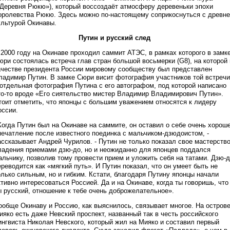
«Деревня Рюкю»), который воссоздаёт атмосферу деревеньки эпохи
оролевства Рюкю. Здесь можно по-настоящему соприкоснуться с древн
ультурой Окинавы.
Путин и русский след
 2000 году на Окинаве проходил саммит АТЭС, в рамках которого в замк
юри состоялась встреча глав стран большой восьмерки (G8), на которой 
ачестве президента России мировому сообществу был представлен
ладимир Путин. В замке Сюри висит фотография участников той встречи
 отдельная фотография Путина с его автографом, под которой написано
то-то вроде «Его сиятельство мистер Владимир Владимирович Путин».
тоит отметить, что японцы с большим уважением относятся к лидеру
оссии.
Когда Путин был на Окинаве на саммите, он оставил о себе очень хорош
печатление после известного поединка с мальчиком-дзюдоистом, -
ассказывает Андрей Чурилов. - Путин не только показал свое мастерств
ладения приемами дзю-до, но и неожиданно для японцев поддался
альчику, позволив тому провести прием и уложить себя на татами. Дзю-
ереводится как «мягкий путь». И Путин показал, что он умеет быть не
олько сильным, но и гибким. Кстати, благодаря Путину японцы начали
ктивно интересоваться Россией. Да и на Окинаве, когда ты говоришь, что
ы русский, отношение к тебе очень доброжелательное».
ообще Окинаву и Россию, как выяснилось, связывает многое. На остров
ияко есть даже Невский проспект, названный так в честь российского
ингвиста Николая Невского, который жил на Мияко и составил первый