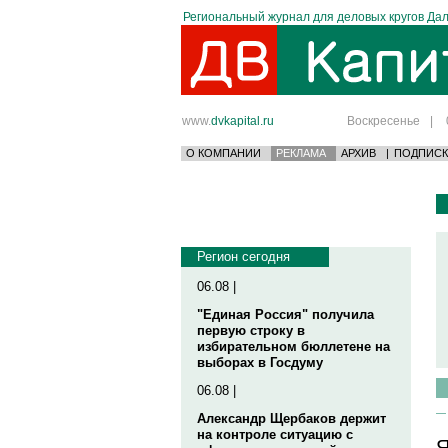
Региональный журнал для деловых кругов Дал
www.
dvkapital.ru
Воскресенье
|
О КОМПАНИИ
РЕКЛАМА
АРХИВ
|
ПОДПИСК
Регион сегодня
06.08 |
"Единая Россия" получила
первую строку в
избирательном бюллетене на
выборах в Госдуму
06.08 |
Александр Щербаков держит
на контроле ситуацию с
Я