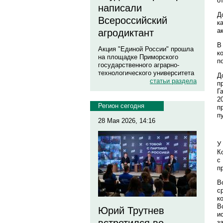
о
написали
Д
Всероссийский
к
а
агродиктант
В
Акция "Единой России" прошла
к
на площадке Приморского
п
государственного аграрно-
технологического университета
Д
статьи раздела
п
Г
2
Регион сегодня
п
п
28 Мая 2026, 14:16
У
К
с
п
В
с
к
В
Юрий Трутнев
и
з