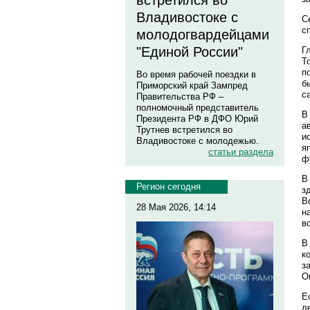
встретился во
Владивостоке с
С
с
молодогвардейцами
"Единой России"
Г
Т
п
Во время рабочей поездки в
б
Приморский край Зампред
с
Правительства РФ –
полномочный представитель
В
Президента РФ в ДФО Юрий
а
Трутнев встретился во
и
Владивостоке с молодежью.
я
статьи раздела
ф
В
Регион сегодня
з
В
28 Мая 2026, 14:14
н
в
В
к
з
О
Е
л