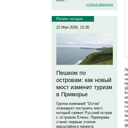
статьи раздела
Регион сегодня
22 Мая 2026, 13:30
П
Пешком по
о
ч
островам: как новый
Н
мост изменит туризм
Ш
К
в Приморье
и
е
Группа компаний "Остов"
г
планирует построить мост,
с
который свяжет Русский остров
б
с островом Елены. Переправа
с
станет первым этапом
д
масштабного проекта