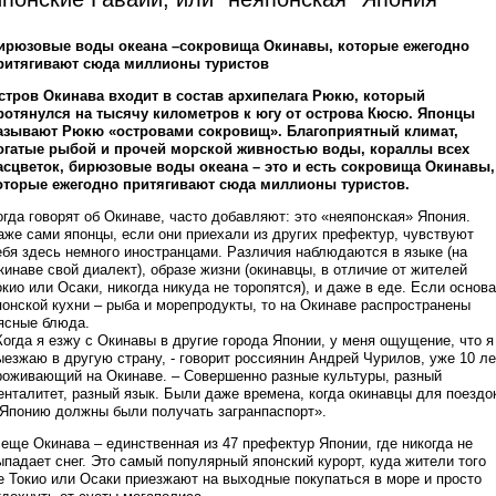
ирюзовые воды океана –сокровища Окинавы, которые ежегодно
ритягивают сюда миллионы туристов
стров Окинава входит в состав архипелага Рюкю, который
ротянулся на тысячу километров к югу от острова Кюсю. Японцы
азывают Рюкю «островами сокровищ». Благоприятный климат,
огатые рыбой и прочей морской живностью воды, кораллы всех
асцветок, бирюзовые воды океана – это и есть сокровища Окинавы,
оторые ежегодно притягивают сюда миллионы туристов.
огда говорят об Окинаве, часто добавляют: это «неяпонская» Япония.
аже сами японцы, если они приехали из других префектур, чувствуют
ебя здесь немного иностранцами. Различия наблюдаются в языке (на
кинаве свой диалект), образе жизни (окинавцы, в отличие от жителей
окио или Осаки, никогда никуда не торопятся), и даже в еде. Если основа
понской кухни – рыба и морепродукты, то на Окинаве распространены
ясные блюда.
Когда я езжу с Окинавы в другие города Японии, у меня ощущение, что я
ыезжаю в другую страну, - говорит россиянин Андрей Чурилов, уже 10 ле
роживающий на Окинаве. – Совершенно разные культуры, разный
енталитет, разный язык. Были даже времена, когда окинавцы для поездо
 Японию должны были получать загранпаспорт».
 еще Окинава – единственная из 47 префектур Японии, где никогда не
ыпадает снег. Это самый популярный японский курорт, куда жители того
е Токио или Осаки приезжают на выходные покупаться в море и просто