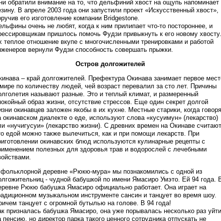
ни обратили внимание на то, что дельфиний хвост на ощупь напоминает
езину. В апреле 2003 года они запустили проект «Искусственный хвост»,
оручив его изготовление компании Bridgestone.
ельфины очень не любят, когда к ним прилипает что-то постороннее, и
рессировщикам пришлось помочь Фудзи привыкнуть к его новому хвосту
х теплое отношение вкупе с многочисленными тренировками и работой
нженеров вернули Фудзи способность совершать прыжки.
Остров долгожителей
кинава – край долгожителей. Префектура Окинава занимает первое мест
 мире по количеству людей, чей возраст перевалил за сто лет. Причины
олголетия называют разные. Это и теплый климат, и размеренный
покойный образ жизни, отсутствие стрессов. Еще один секрет долгой
изни окинавцев заложен якобы в их кухне. Местные старики, когда говор
а окинавском диалекте о еде, используют слова «кусуимун» (лекарство)
ли «нучигусуи» (лекарство жизни). С древних времен на Окинаве считают
то едой можно также вылечиться, как и при помощи лекарств. При
риготовлении окинавских блюд используются кулинарные рецепты с
рименением полезных для здоровья трав и водорослей с лечебными
войствами.
 фольклорной деревне «Рюкю-мура» мы познакомились с одной из
олгожительниц - чудной бабушкой по имени Ямасиро Умэто. Ей 94 года. 
еревне Рюкю бабушка Ямасиро официально работает. Она играет на
радиционном музыкальном инструменте сансин и танцует во время шоу.
ричем танцует с огромной бутылью на голове. В 94 года!
ак призналась бабушка Ямасиро, она уже порывалась несколько раз уйт
а пенсию, но директор парка такого ценного сотрудника отпускать не