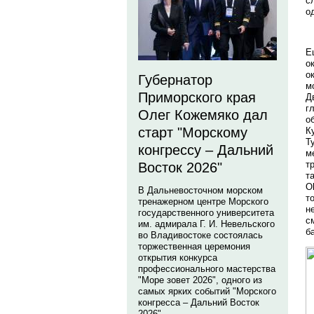
с
о
Е
о
о
Губернатор
м
Приморского края
Д
г
Олег Кожемяко дал
о
старт "Морскому
К
Т
конгрессу – Дальний
м
т
Восток 2026"
т
O
В Дальневосточном морском
т
тренажерном центре Морского
н
государственного университета
с
им. адмирала Г. И. Невельского
б
во Владивостоке состоялась
торжественная церемония
открытия конкурса
профессионального мастерства
"Море зовет 2026", одного из
самых ярких событий "Морского
конгресса – Дальний Восток
2026".