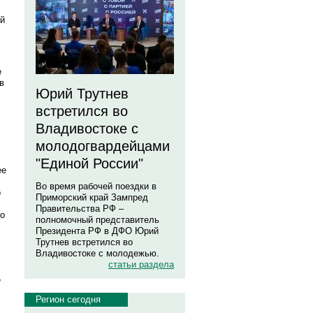
ей
е
в
Юрий Трутнев
встретился во
Владивостоке с
молодогвардейцами
"Единой России"
ее
Во время рабочей поездки в
о
Приморский край Зампред
Правительства РФ –
до
полномочный представитель
Президента РФ в ДФО Юрий
Трутнев встретился во
Владивостоке с молодежью.
статьи раздела
е
Регион сегодня