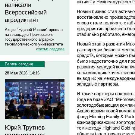
активы у Нижнеамурского 
написали
Новый бизнес стал активно
Всероссийский
восстановлено производств
агродиктант
снова стали получать стаби
предприятие произвело боле
Акция "Единой России" прошла
стабильно работало, ежего
на площадке Приморского
государственного аграрно-
Новый этап в развитии Мно
технологического университета
статьи раздела
расширении бизнеса менед
средств, которые можно бы
было недостаточно для про
Регион сегодня
развития молодой компании
консолидацию качественны
28 Мая 2026, 14:16
вывод их на международны
западные партнеры.
И такие партнеры нашлись.
года на базе ЗАО "Многов
золотодобывающая компания
Акционерами новой компан
фонд Fleming Family & Part
южноафриканских золотодо
Юрий Трутнев
том же году Highland Gold 
области (золоторудное мес