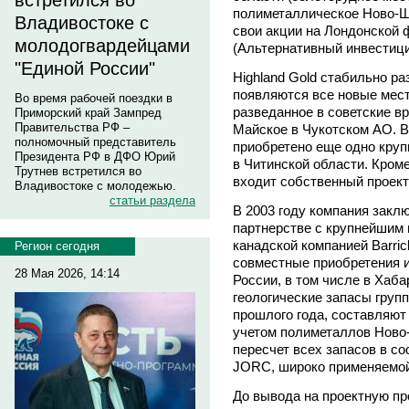
встретился во
полиметаллическое Ново-Ш
Владивостоке с
свои акции на Лондонской 
молодогвардейцами
(Альтернативный инвестиц
"Единой России"
Highland Gold стабильно ра
появляются все новые мест
Во время рабочей поездки в
разведанное в советские в
Приморский край Зампред
Правительства РФ –
Майское в Чукотском АО. В
полномочный представитель
приобретено еще одно круп
Президента РФ в ДФО Юрий
в Читинской области. Кроме 
Трутнев встретился во
входит собственный проект
Владивостоке с молодежью.
статьи раздела
В 2003 году компания закл
партнерстве с крупнейшим
канадской компанией Barric
Регион сегодня
совместные приобретения и
28 Мая 2026, 14:14
России, в том числе в Хаб
геологические запасы груп
прошлого года, составляют 
учетом полиметаллов Ново-
пересчет всех запасов в с
JORC, широко применяемой
До вывода на проектную пр