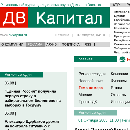
Региональный журнал для деловых кругов Дальнего Востока
АТР
Р
Амурская о
Бурятия
Еврейская 
Забайкаль
Камчатский
Магаданска
www.
dvkapital.ru
Пятница
|
07 Августа, 04:10
|
Приморски
Республика
О КОМПАНИИ
РЕКЛАМА
АРХИВ
|
ПОДПИСКА
|
RSS
|
Сахалинска
Хабаровски
Чукотский 
главная
Р
Регион сегодня
Компании
Регион сегодня
Часовой пояс
Финансы
06.08 |
Тема номера
Рынки
"Единая Россия" получила
Мнение
Отрасль
первую строку в
избирательном бюллетене на
Проект ДК
Инновации
выборах в Госдуму
Регион сегодня
06.08 |
01 Октября 2005, 11:00 |
Реги
Александр Щербаков держит
на контроле ситуацию с
&quot;Золотой&quot;