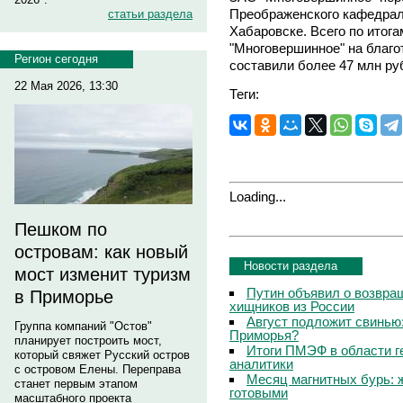
Преображенского кафедрал
статьи раздела
Хабаровске. Всего по итог
"Многовершинное" на благо
Регион сегодня
составили более 47 млн ру
22 Мая 2026, 13:30
Теги:
Loading...
Пешком по
островам: как новый
Новости раздела
мост изменит туризм
Путин объявил о возвращ
в Приморье
хищников из России
Август подложит свинью:
Группа компаний "Остов"
Приморья?
планирует построить мост,
Итоги ПМЭФ в области г
который свяжет Русский остров
аналитики
с островом Елены. Переправа
Месяц магнитных бурь: 
станет первым этапом
готовыми
масштабного проекта