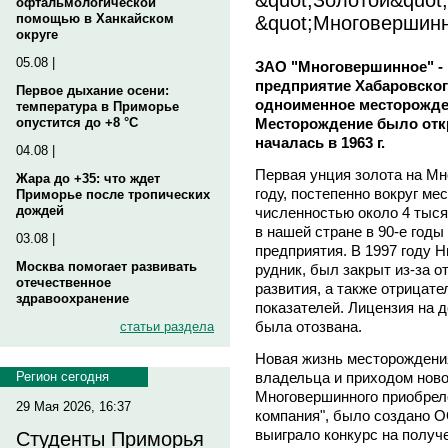
офтальмологической
&quot;Многовершинн
помощью в Ханкайском
округе
05.08 |
ЗАО "Многовершинное" -
предприятие Хабаровског
Первое дыхание осени:
одноименное месторожден
температура в Приморье
Месторождение было откры
опустится до +8 °C
началась в 1963 г.
04.08 |
Первая унция золота на М
Жара до +35: что ждет
году, постепенно вокруг ме
Приморье после тропических
дождей
численностью около 4 тыся
в нашей стране в 90-е год
03.08 |
предприятия. В 1997 году
Москва помогает развивать
рудник, был закрыт из-за 
отечественное
развития, а также отрицат
здравоохранение
показателей. Лицензия на 
была отозвана.
статьи раздела
Новая жизнь месторождения
владельца и приходом ново
Регион сегодня
Многовершинного приобрел
29 Мая 2026, 16:37
компания", было создано О
выиграло конкурс на получ
Студенты Приморья