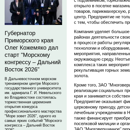
с подъемником, горнолыжн
открыло в поселке магази
товаров, парикмахерскую, 
центр. Предприятие не толь
с тем, чтобы обеспечить п
Компания уделяет большое
Губернатор
районах деятельности свои
Приморского края
в процессе работы регуля
Олег Кожемяко дал
технологии и оборудование
мероприятия, направленные
старт "Морскому
окружающую среду. Неотъе
конгрессу – Дальний
комплекса таких мероприяти
Восток 2026"
рекультивация горных земе
золота.
В Дальневосточном морском
тренажерном центре Морского
Кроме того, ЗАО "Многовер
государственного университета
реализации социальных пр
им. адмирала Г. И. Невельского
края и занимается собстве
во Владивостоке состоялась
Предприятие оказывает ф
торжественная церемония
церковному приходу, детск
открытия конкурса
профессионального мастерства
лечебным учреждениям в Н
"Море зовет 2026", одного из
также финансирует приобре
самых ярких событий "Морского
поселковой милиции и орга
конгресса – Дальний Восток
ЗАО "Многовершинное" пере
2026".