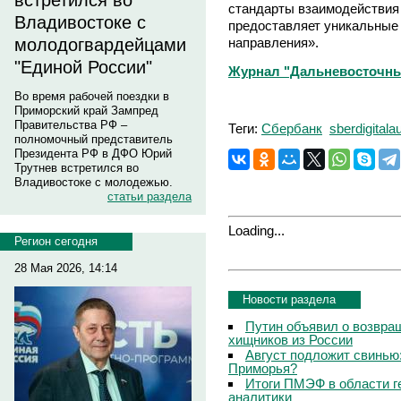
встретился во
стандарты взаимодействия 
Владивостоке с
предоставляет уникальные 
направления».
молодогвардейцами
"Единой России"
Журнал "Дальневосточны
Во время рабочей поездки в
Приморский край Зампред
Правительства РФ –
Теги:
Сбербанк
sberdigitala
полномочный представитель
Президента РФ в ДФО Юрий
Трутнев встретился во
Владивостоке с молодежью.
статьи раздела
Loading...
Регион сегодня
28 Мая 2026, 14:14
Новости раздела
Путин объявил о возвращ
хищников из России
Август подложит свинью:
Приморья?
Итоги ПМЭФ в области г
аналитики