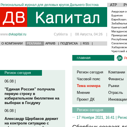
Региональный журнал для деловых кругов Дальнего Востока
АТР
Р
Амурская о
Бурятия
Еврейская 
Забайкаль
Камчатский
Магаданска
www.
dvkapital.ru
Суббота
|
08 Августа, 04:26
|
Приморски
Республика
О КОМПАНИИ
РЕКЛАМА
АРХИВ
|
ПОДПИСКА
|
RSS
|
Сахалинска
Хабаровски
Чукотский 
главная
Р
Регион сегодня
Компании
Регион сегодня
Часовой пояс
Финансы
06.08 |
Тема номера
Рынки
"Единая Россия" получила
Мнение
Отрасль
первую строку в
избирательном бюллетене на
Проект ДК
Инновации
выборах в Госдуму
Регион сегодня
06.08 |
17 Ноября 2021, 16:41 |
Реги
Александр Щербаков держит
на контроле ситуацию с
Сбербанк создает д