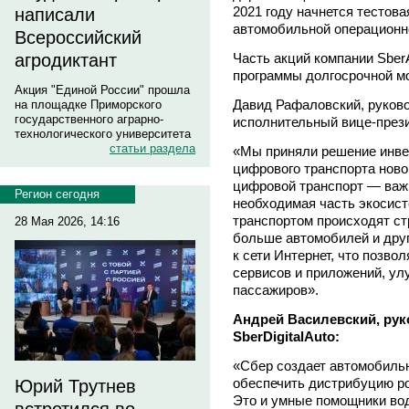
2021 году начнется тестов
написали
автомобильной операционн
Всероссийский
Часть акций компании Sber
агродиктант
программы долгосрочной мо
Акция "Единой России" прошла
Давид Рафаловский, руково
на площадке Приморского
государственного аграрно-
исполнительный вице-през
технологического университета
статьи раздела
«Мы приняли решение инве
цифрового транспорта новог
цифровой транспорт — важ
Регион сегодня
необходимая часть экосист
транспортом происходят ст
28 Мая 2026, 14:16
больше автомобилей и дру
к сети Интернет, что позво
сервисов и приложений, у
пассажиров».
Андрей Василевский, рук
SberDigitalAuto:
«Сбер создает автомобиль
обеспечить дистрибуцию ро
Юрий Трутнев
Это и умные помощники вод