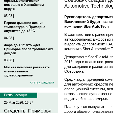
офтальмологической
Automotive Technolog
помощью в Ханкайском
округе
05.08 |
Руководитель департамен
Василевский будет назна
Первое дыхание осени:
компании SberAutoTech
температура в Приморье
опустится до +8 °C
В соответствии с ранее при
04.08 |
автомобильных цифровых 
выделить департамент ПАО 
Жара до +35: что ждет
компанию Sber Automotive T
Приморье после тропических
дождей
Департамент SberDigitalAut
03.08 |
2019 года с целью построе
для создания и развития а
Москва помогает развивать
Сбербанка.
отечественное
здравоохранение
Среди задач дочерней ком
статьи раздела
для автономных средств п
операционной системы, вк
позволяющие существенно 
Регион сегодня
водителей и пассажиров.
29 Мая 2026, 16:37
Планируется выпустить пе
Студенты Приморья
дороги общего пользования 