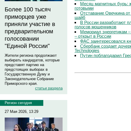
Месяц магнитных бурь: 
готовыми
Более 100 тысяч
Отставание Овечкина от 
приморцев уже
шайб
В России разработают п
приняли участие в
голосов мошенников
предварительном
Мемориал энергетикам –
– открыт в России
голосовании
ФАС заинтересовался кн
"Единой России"
Сбербанк создает дочер
Technologies
Путин поблагодарил Гре
Жители региона продолжают
выбирать кандидатов, которые
представят партию на
предстоящих выборах в
Государственную Думу и
Законодательное Собрание
Приморского края.
статьи раздела
Регион сегодня
27 Мая 2026, 13:29