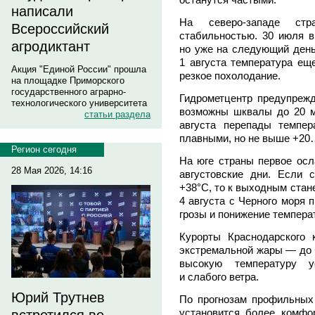
написали
На северо-западе ст
Всероссийский
стабильностью. 30 июля в
агродиктант
но уже на следующий день
1 августа температура еще
Акция "Единой России" прошла
резкое похолодание.
на площадке Приморского
государственного аграрно-
Гидрометцентр предупрежда
технологического университета
возможны шквалы до 20 м/
статьи раздела
августа перепады темпе
плавными, но не выше +20
Регион сегодня
На юге страны первое осл
28 Мая 2026, 14:16
августовские дни. Если 
+38°C, то к выходным ста
4 августа с Черного моря 
грозы и понижение темпер
Курорты Краснодарского
экстремальной жары — до 
высокую температуру у
и слабого ветра.
Юрий Трутнев
По прогнозам профильных 
установится более комф