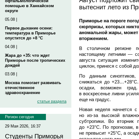
офтальмологической
вытеснит лето из П
помощью в Ханкайском
округе
05.08 |
Приморье на пороге погод
сюрпризы, которых никто 
Первое дыхание осени:
аномальной жары, может
температура в Приморье
вторжением.
опустится до +8 °C
04.08 |
В столичном регионе 
настоящему летними — со
Жара до +35: что ждет
августа ситуация изменит
Приморье после тропических
дождей
циклон, принеся с собой до
03.08 |
По данным синоптиков, 
снижаться до +23…+28°C
Москва помогает развивать
осадки, возможен град
отечественное
здравоохранение
в воскресенье ливни усиля
еще на градус.
статьи раздела
Новая неделя начнется с
но из-за высокой влажно
Регион сегодня
субтропики. Во вторник
29 Мая 2026, 16:37
до +23°C. По прогнозам, в
не превысит +25°C, а осад
Студенты Приморья
останутся частыми.