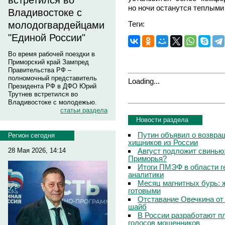
встретился во
но ночи останутся теплыми 
Владивостоке с
Теги:
молодогвардейцами
"Единой России"
Во время рабочей поездки в
Приморский край Зампред
Правительства РФ –
полномочный представитель
Loading...
Президента РФ в ДФО Юрий
Трутнев встретился во
Владивостоке с молодежью.
статьи раздела
Новости раздела
Путин объявил о возвращ
Регион сегодня
хищников из России
Август подложит свинью:
28 Мая 2026, 14:14
Приморья?
Итоги ПМЭФ в области г
аналитики
Месяц магнитных бурь: 
готовыми
Отставание Овечкина от 
шайб
В России разработают п
голосов мошенников