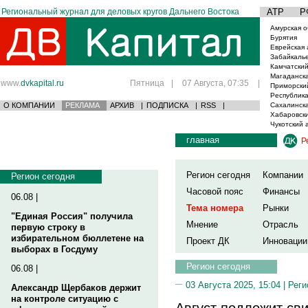
Региональный журнал для деловых кругов Дальнего Востока
АТР
Р
Амурская о
Бурятия
Еврейская 
Забайкаль
Камчатский
Магаданска
www.
dvkapital.ru
Пятница
|
07 Августа, 07:35
|
Приморски
Республика
О КОМПАНИИ
РЕКЛАМА
АРХИВ
|
ПОДПИСКА
|
RSS
|
Сахалинска
Хабаровски
Чукотский 
главная
Р
Регион сегодня
Компании
Регион сегодня
Часовой пояс
Финансы
06.08 |
Тема номера
Рынки
"Единая Россия" получила
Мнение
Отрасль
первую строку в
избирательном бюллетене на
Проект ДК
Инновации
выборах в Госдуму
Регион сегодня
06.08 |
03 Августа 2025, 15:04 |
Реги
Александр Щербаков держит
на контроле ситуацию с
Август подложит сви