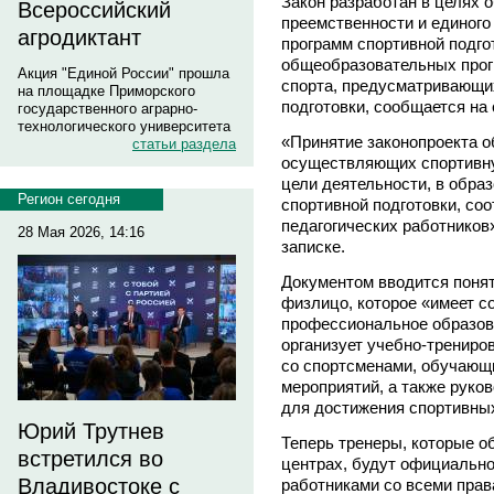
Закон разработан в целях 
Всероссийский
преемственности и единого
агродиктант
программ спортивной подго
общеобразовательных прог
Акция "Единой России" прошла
спорта, предусматривающи
на площадке Приморского
подготовки, сообщается на
государственного аграрно-
технологического университета
«Принятие законопроекта о
статьи раздела
осуществляющих спортивну
цели деятельности, в обра
Регион сегодня
спортивной подготовки, со
педагогических работников
28 Мая 2026, 14:16
записке.
Документом вводится поня
физлицо, которое «имеет 
профессиональное образов
организует учебно-трениро
со спортсменами, обучающ
мероприятий, а также руко
для достижения спортивных
Юрий Трутнев
Теперь тренеры, которые о
встретился во
центрах, будут официально
Владивостоке с
работниками со всеми пра