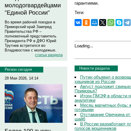
гарантиями.
молодогвардейцами
"Единой России"
Теги:
Во время рабочей поездки в
Приморский край Зампред
Правительства РФ –
полномочный представитель
Президента РФ в ДФО Юрий
Loading...
Трутнев встретился во
Владивостоке с молодежью.
статьи раздела
Новости раздела
Регион сегодня
Путин объявил о возвращ
28 Мая 2026, 14:14
хищников из России
Август подложит свинью:
Приморья?
Итоги ПМЭФ в области г
аналитики
Месяц магнитных бурь: 
готовыми
Отставание Овечкина от 
шайб
В России разработают п
голосов мошенников