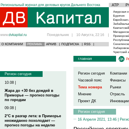
Региональный журнал для деловых кругов Дальнего Востока
АТР
Р
Амурская о
Бурятия
Еврейская 
Забайкаль
Камчатский
Магаданска
www.
dvkapital.ru
Понедельник
|
10 Августа, 22:16
|
Приморски
Республика
О КОМПАНИИ
РЕКЛАМА
АРХИВ
|
ПОДПИСКА
|
RSS
|
Сахалинска
Хабаровски
Чукотский 
главная
Р
Регион сегодня
Компании
Регион сегодня
Часовой пояс
Финансы
10.08 |
Тема номера
Рынки
Жара до +30 без дождей в
Мнение
Отрасль
Приморье — прогноз погоды
по городам
Проект ДК
Инновации
09.08 |
Регион сегодня
2°C в разгар лета: в Приморье
16 Апреля 2021, 13:46 |
Реги
неожиданно похолодает —
прогноз погоды на неделю
Российские спортив