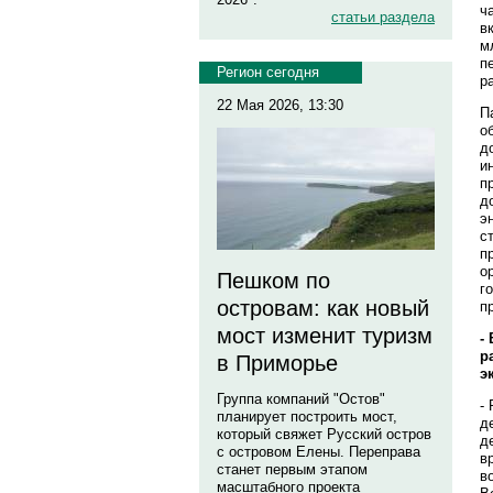
ч
статьи раздела
в
м
п
Регион сегодня
р
22 Мая 2026, 13:30
П
о
д
и
п
д
э
с
п
о
Пешком по
г
островам: как новый
п
мост изменит туризм
-
р
в Приморье
э
Группа компаний "Остов"
-
планирует построить мост,
д
который свяжет Русский остров
д
с островом Елены. Переправа
в
станет первым этапом
в
масштабного проекта