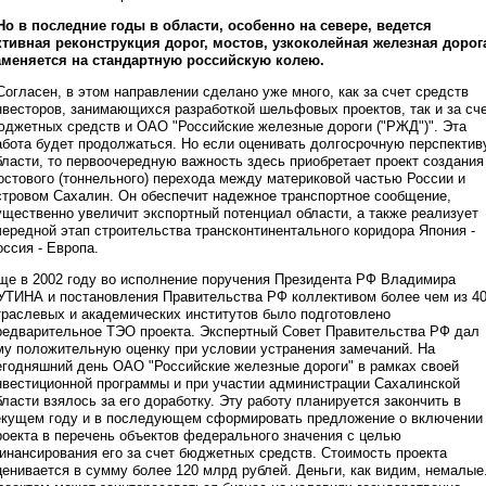
 Но в последние годы в области, особенно на севере, ведется
ктивная реконструкция дорог, мостов, узкоколейная железная дорог
аменяется на стандартную российскую колею.
 Согласен, в этом направлении сделано уже много, как за счет средств
нвесторов, занимающихся разработкой шельфовых проектов, так и за сч
юджетных средств и ОАО "Российские железные дороги ("РЖД")". Эта
абота будет продолжаться. Но если оценивать долгосрочную перспектив
бласти, то первоочередную важность здесь приобретает проект создания
остового (тоннельного) перехода между материковой частью России и
стровом Сахалин. Он обеспечит надежное транспортное сообщение,
ущественно увеличит экспортный потенциал области, а также реализует
чередной этап строительства трансконтинентального коридора Япония -
оссия - Европа.
ще в 2002 году во исполнение поручения Президента РФ Владимира
УТИНА и постановления Правительства РФ коллективом более чем из 4
траслевых и академических институтов было подготовлено
редварительное ТЭО проекта. Экспертный Совет Правительства РФ дал
му положительную оценку при условии устранения замечаний. На
егодняшний день ОАО "Российские железные дороги" в рамках своей
нвестиционной программы и при участии администрации Сахалинской
бласти взялось за его доработку. Эту работу планируется закончить в
екущем году и в последующем сформировать предложение о включении
роекта в перечень объектов федерального значения с целью
инансирования его за счет бюджетных средств. Стоимость проекта
ценивается в сумму более 120 млрд рублей. Деньги, как видим, немалые