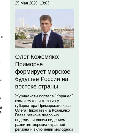
25 Мая 2026, 13:03
и
ся
Олег Кожемяко:
,
Приморье
формирует морское
будущее России на
ра
востоке страны
Журналисты портала "Корабел"
м
взяли емкое интервью у
губернатора Приморского края
ая
Олега Николаевича Кожемяко
е
Глава региона подробно
поделился своим видением
развития морских отраслей
региона и включении молодежи