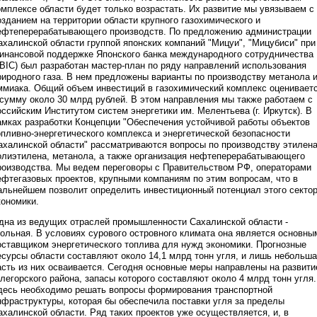
омплексе области будет только возрастать. Их развитие мы увязываем с
озданием на территории области крупного газохимического и
ефтеперерабатывающего производств. По предложению администрации
ахалинской области группой японских компаний "Мицуи", "Мицубиси" при
инансовой поддержке Японского банка международного сотрудничества
JBIC) был разработан мастер-план по ряду направлений использования
риродного газа. В нем предложены варианты по производству метанола 
ммиака. Общий объем инвестиций в газохимический комплекс оценивает
 сумму около 30 млрд рублей. В этом направления мы также работаем с
оссийским Институтом систем энергетики им. Мелентьева (г. Иркутск). В
амках разработки Концепции "Обеспечения устойчивой работы объектов
опливно-энергетического комплекса и энергетической безопасности
ахалинской области" рассматриваются вопросы по производству этилена
олиэтилена, метанола, а также организация нефтеперерабатывающего
роизводства. Мы ведем переговоры с Правительством РФ, операторами
ефтегазовых проектов, крупными компаниям по этим вопросам, что в
альнейшем позволит определить инвестиционный потенциал этого секто
кономики.
дна из ведущих отраслей промышленности Сахалинской области -
гольная. В условиях сурового островного климата она является основны
оставщиком энергетического топлива для нужд экономики. Прогнозные
есурсы области составляют около 14,1 млрд тонн угля, и лишь небольш
асть из них осваивается. Сегодня основные меры направлены на развити
глегорского района, запасы которого составляют около 4 млрд тонн угля.
десь необходимо решать вопросы формирования транспортной
нфраструктуры, которая бы обеспечила поставки угля за пределы
ахалинской области. Ряд таких проектов уже осуществляется, и, в