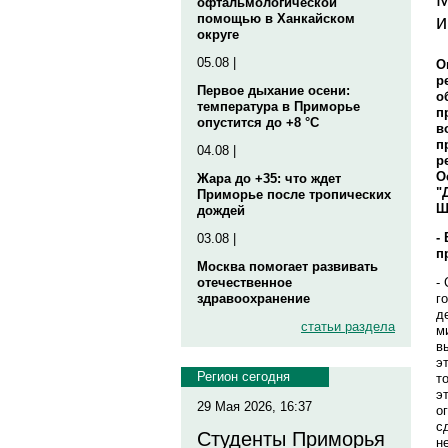
офтальмологической
и
помощью в Ханкайском
округе
05.08 |
О
р
Первое дыхание осени:
о
температура в Приморье
п
опустится до +8 °C
в
п
04.08 |
р
О
Жара до +35: что ждет
"
Приморье после тропических
Ш
дождей
-
03.08 |
п
Москва помогает развивать
-
отечественное
г
здравоохранение
д
статьи раздела
м
в
э
Регион сегодня
т
э
29 Мая 2026, 16:37
о
с
Студенты Приморья
н