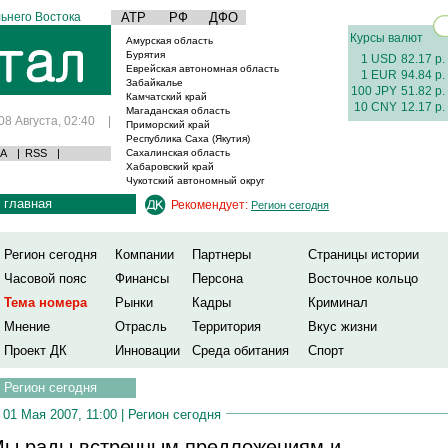
ьнего Востока
АТР
РФ
ДФО
Курсы валют
Амурская область
Бурятия
1 USD
82.17 р.
Еврейская автономная область
1 EUR
94.84 р.
Забайкалье
100 JPY
51.82 р.
Камчатский край
10 CNY
12.17 р.
Магаданская область
08 Августа, 02:40
|
Приморский край
Республика Саха (Якутия)
А
|
RSS
|
Сахалинская область
Хабаровский край
Чукотский автономный округ
главная
Рекомендует:
Регион сегодня
Регион сегодня
Компании
Партнеры
Страницы истории
Часовой пояс
Финансы
Персона
Восточное кольцо
Тема номера
Рынки
Кадры
Криминал
Мнение
Отрасль
Территория
Вкус жизни
Проект ДК
Инновации
Среда обитания
Спорт
Регион сегодня
01 Мая 2007, 11:00 |
Регион сегодня
ы рады встречным предложениям и