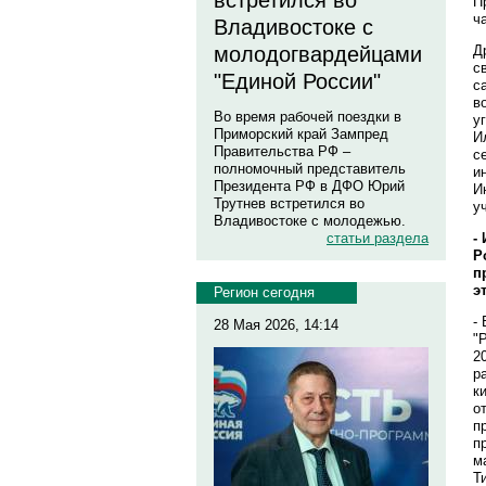
встретился во
П
ч
Владивостоке с
Д
молодогвардейцами
с
"Единой России"
с
в
Во время рабочей поездки в
у
Приморский край Зампред
И
Правительства РФ –
с
полномочный представитель
и
Президента РФ в ДФО Юрий
И
Трутнев встретился во
у
Владивостоке с молодежью.
-
статьи раздела
Р
п
э
Регион сегодня
-
28 Мая 2026, 14:14
"
2
р
к
о
п
п
м
Т