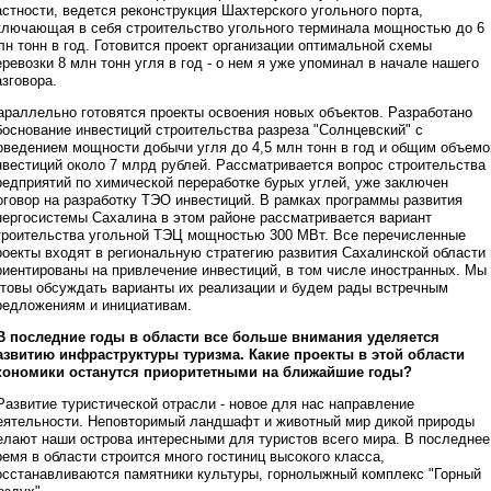
астности, ведется реконструкция Шахтерского угольного порта,
ключающая в себя строительство угольного терминала мощностью до 6
лн тонн в год. Готовится проект организации оптимальной схемы
еревозки 8 млн тонн угля в год - о нем я уже упоминал в начале нашего
азговора.
араллельно готовятся проекты освоения новых объектов. Разработано
боснование инвестиций строительства разреза "Солнцевский" с
оведением мощности добычи угля до 4,5 млн тонн в год и общим объем
нвестиций около 7 млрд рублей. Рассматривается вопрос строительства
редприятий по химической переработке бурых углей, уже заключен
оговор на разработку ТЭО инвестиций. В рамках программы развития
нергосистемы Сахалина в этом районе рассматривается вариант
троительства угольной ТЭЦ мощностью 300 МВт. Все перечисленные
роекты входят в региональную стратегию развития Сахалинской области 
риентированы на привлечение инвестиций, в том числе иностранных. Мы
отовы обсуждать варианты их реализации и будем рады встречным
редложениям и инициативам.
 В последние годы в области все больше внимания уделяется
азвитию инфраструктуры туризма. Какие проекты в этой области
кономики останутся приоритетными на ближайшие годы?
 Развитие туристической отрасли - новое для нас направление
еятельности. Неповторимый ландшафт и животный мир дикой природы
елают наши острова интересными для туристов всего мира. В последнее
ремя в области строится много гостиниц высокого класса,
осстанавливаются памятники культуры, горнолыжный комплекс "Горный