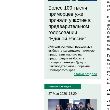
и
с
Более 100 тысяч
с
приморцев уже
В
приняли участие в
"
д
предварительном
С
голосовании
С
о
"Единой России"
о
с
Жители региона продолжают
п
выбирать кандидатов, которые
представят партию на
П
предстоящих выборах в
н
Государственную Думу и
с
Законодательное Собрание
т
Приморского края.
р
статьи раздела
Я
к
в
Регион сегодня
-
27 Мая 2026, 13:29
п
-
н
"