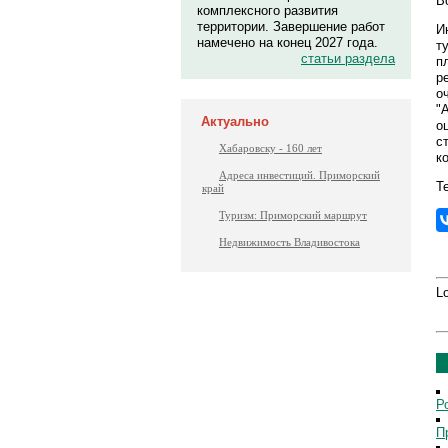
В
комплексного развития
территории. Завершение работ
И
намечено на конец 2027 года.
т
статьи раздела
п
р
о
"
Актуально
о
с
Хабаровску - 160 лет
к
Адреса инвестиций. Приморский
Те
край
Туризм: Приморский маршрут
Недвижимость Владивостока
Lo
Р
П