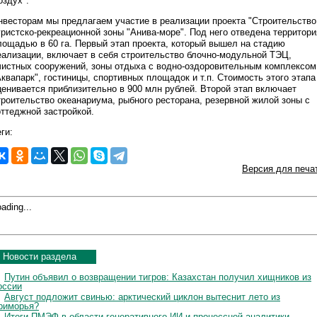
оздух".
нвесторам мы предлагаем участие в реализации проекта "Строительство
уристско-рекреационной зоны "Анива-море". Под него отведена территори
лощадью в 60 га. Первый этап проекта, который вышел на стадию
еализации, включает в себя строительство блочно-модульной ТЭЦ,
чистных сооружений, зоны отдыха с водно-оздоровительным комплексом
Аквапарк", гостиницы, спортивных площадок и т.п. Стоимость этого этапа
ценивается приблизительно в 900 млн рублей. Второй этап включает
троительство океанариума, рыбного ресторана, резервной жилой зоны с
оттеджной застройкой.
ги:
Версия для печа
ading...
Новости раздела
Путин объявил о возвращении тигров: Казахстан получил хищников из
оссии
Август подложит свинью: арктический циклон вытеснит лето из
риморья?
Итоги ПМЭФ в области генеративного ИИ и процессной аналитики