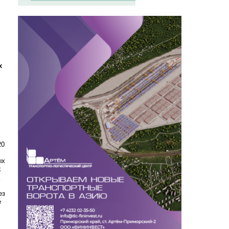
х
20
ых
х
ез
е