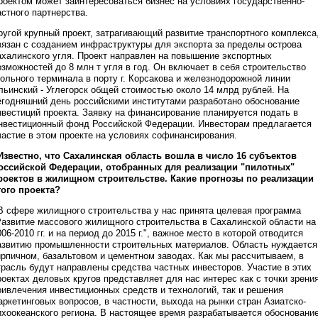
роектом может заинтересоваться бизнес на условиях государственно-
астного партнерства.
ругой крупный проект, затрагивающий развитие транспортного комплекса
вязан с созданием инфраструктуры для экспорта за пределы острова
ахалинского угля. Проект направлен на повышение экспортных
озможностей до 8 млн т угля в год. Он включает в себя строительство
гольного терминала в порту г. Корсакова и железнодорожной линии
льинский - Углегорск общей стоимостью около 14 млрд рублей. На
егодняшний день российскими институтами разработано обоснование
нвестиций проекта. Заявку на финансирование планируется подать в
нвестиционный фонд Российской Федерации. Инвесторам предлагается
частие в этом проекте на условиях софинансирования.
 Известно, что Сахалинская область вошла в число 16 субъектов
оссийской Федерации, отобранных для реализации "пилотных"
роектов в жилищном строительстве. Какие прогнозы по реализации
того проекта?
 В сфере жилищного строительства у нас принята целевая программа
Развитие массового жилищного строительства в Сахалинской области на
006-2010 гг. и на период до 2015 г.", важное место в которой отводится
азвитию промышленности строительных материалов. Область нуждается
ирпичном, базальтовом и цементном заводах. Как мы рассчитываем, в
трасль будут направлены средства частных инвесторов. Участие в этих
роектах деловых кругов представляет для нас интерес как с точки зрени
ривлечения инвестиционных средств и технологий, так и решения
аркетинговых вопросов, в частности, выхода на рынки стран Азиатско-
ихоокеанского региона. В настоящее время разрабатывается обосновани