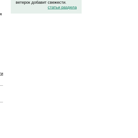
ветерок добавит свежести.
статьи раздела
я
ти