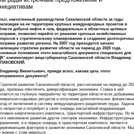
нициативам
пыт, накопленный руководством Сахалинской области за годы
еализации на ее территории крупных международных проектов в
бласти добычи нефти и газа, федеральных и областных целевых
рограмм, позволил перейти от решения срочных хозяйственных
опросов к стратегическому планированию и созданию долгосрочны
рограмм развития региона. На 2007 год приходится начало
еализации стратегии развития области на период до 2020 года.
сновные положения этого масштабного документа специально для
ДК" комментирует вице-губернатор Сахалинской области Владимир
ПАКОВСКИЙ.
 Владимир Викентьевич, прежде всего, какова цель этого
рограммного документа?
 Стратегия развития Сахалинской области, рассчитанная на период до 20
ода, призвана обеспечить диверсификацию экономики. Ставка в ней
елается на глубокую переработку на территории области всех добываем
инерально-сырьевых ресурсов и получение дополнительных финансовы
ыгод от включения в систему международного разделения труда. Задача
то непростая и потребует в свою очередь масштабной модернизации
опливно-энергетического комплекса, транспортной инфраструктуры. Но б
того невозможно развитие других секторов экономики. Инфраструктурны
граничения, и в первую очередь в транспортном комплексе, являются
держивающим фактором в развитии экономики Сахалинской области. Мы
е можем с этим мириться.