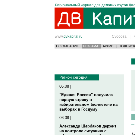
Региональный журнал для деловых кругов Дал
www.
dvkapital.ru
Суббота
|
О КОМПАНИИ
РЕКЛАМА
АРХИВ
|
ПОДПИСК
Регион сегодня
06.08 |
"Единая Россия" получила
первую строку в
избирательном бюллетене на
выборах в Госдуму
06.08 |
Александр Щербаков держит
на контроле ситуацию с
М