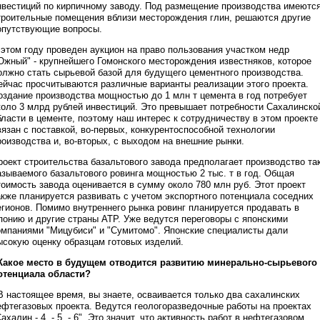
нвестиций по кирпичному заводу. Под размещение производства имеютс
троительные помещения вблизи месторождения глин, решаются другие
опутствующие вопросы.
 этом году проведен аукцион на право пользования участком недр
Южный" - крупнейшего Гомонского месторождения известняков, которое
олжно стать сырьевой базой для будущего цементного производства.
ейчас просчитываются различные варианты реализации этого проекта.
оздание производства мощностью до 1 млн т цемента в год потребует
коло 3 млрд рублей инвестиций. Это превышает потребности Сахалинско
бласти в цементе, поэтому наш интерес к сотрудничеству в этом проекте
вязан с поставкой, во-первых, конкурентоспособной технологии
роизводства и, во-вторых, с выходом на внешние рынки.
роект строительства базальтового завода предполагает производство та
азываемого базальтового ровинга мощностью 2 тыс. т в год. Общая
тоимость завода оценивается в сумму около 780 млн руб. Этот проект
акже планируется развивать с учетом экспортного потенциала соседних
егионов. Помимо внутреннего рынка ровинг планируется продавать в
понию и другие страны АТР. Уже ведутся переговоры с японскими
омпаниями "Мицубиси" и "Сумитомо". Японские специалисты дали
ысокую оценку образцам готовых изделий.
 Какое место в будущем отводится развитию минерально-сырьевого
отенциала области?
 В настоящее время, вы знаете, осваивается только два сахалинских
ефтегазовых проекта. Ведутся геологоразведочные работы на проектах
Сахалин - 4, - 5, - 6". Это значит, что активность работ в нефтегазовом