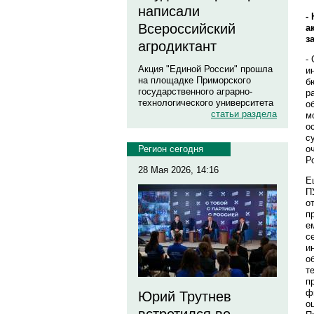
написали
-
Всероссийский
а
з
агродиктант
-
Акция "Единой России" прошла
и
на площадке Приморского
б
государственного аграрно-
р
технологического университета
о
статьи раздела
м
о
с
о
Регион сегодня
Р
28 Мая 2026, 14:16
Е
П
о
п
е
с
и
о
т
п
ф
Юрий Трутнев
о