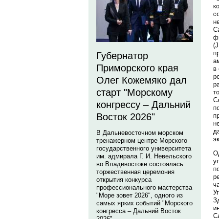
к
с
н
С
ф
(
п
Губернатор
а
Приморского края
в
р
Олег Кожемяко дал
р
старт "Морскому
т
С
конгрессу – Дальний
п
Восток 2026"
п
н
д
В Дальневосточном морском
э
тренажерном центре Морского
государственного университета
О
им. адмирала Г. И. Невельского
у
во Владивостоке состоялась
п
торжественная церемония
р
открытия конкурса
ч
профессионального мастерства
У
"Море зовет 2026", одного из
З
самых ярких событий "Морского
и
конгресса – Дальний Восток
С
2026".