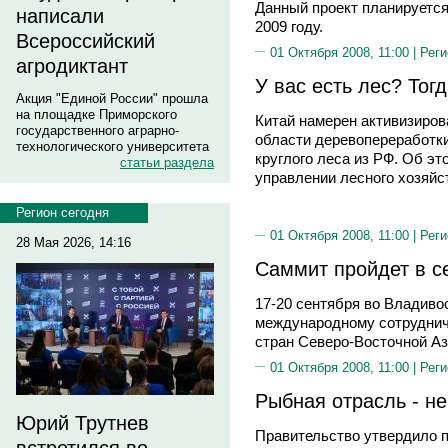
Данный проект планируется
написали
2009 году.
Всероссийский
01 Октября 2008, 11:00 |
Реги
агродиктант
У вас есть лес? Тог
Акция "Единой России" прошла
на площадке Приморского
Китай намерен активизиров
государственного аграрно-
области деревопереработки
технологического университета
круглого леса из РФ. Об э
статьи раздела
управлении лесного хозяйс
Регион сегодня
01 Октября 2008, 11:00 |
Реги
28 Мая 2026, 14:16
Саммит пройдет в с
17-20 сентября во Владиво
международному сотруднич
стран Северо-Восточной Аз
01 Октября 2008, 11:00 |
Реги
Рыбная отрасль - не 
Юрий Трутнев
Правительство утвердило 