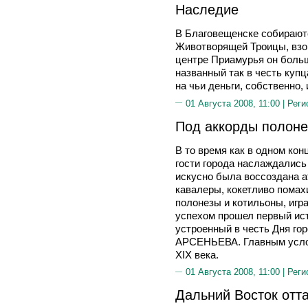
Наследие
В Благовещенске собираютс
Животворящей Троицы, взор
центре Приамурья он больш
названный так в честь ку
на чьи деньги, собственно, 
01 Августа 2008, 11:00 |
Реги
Под аккорды полоне
В то время как в одном ко
гости города наслаждались 
искусно была воссоздана а
кавалеры, кокетливо пома
полонезы и котильоны, игра
успехом прошел первый ис
устроенный в честь Дня гор
АРСЕНЬЕВА. Главным усло
XIX века.
01 Августа 2008, 11:00 |
Реги
Дальний Восток отт