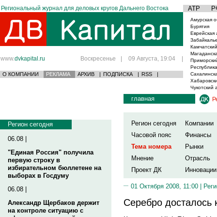
Региональный журнал для деловых кругов Дальнего Востока
АТР
Р
Амурская о
Бурятия
Еврейская 
Забайкаль
Камчатский
Магаданска
www.
dvkapital.ru
Воскресенье
|
09 Августа, 19:04
|
Приморски
Республика
О КОМПАНИИ
РЕКЛАМА
АРХИВ
|
ПОДПИСКА
|
RSS
|
Сахалинска
Хабаровски
Чукотский 
главная
Р
Регион сегодня
Компании
Регион сегодня
Часовой пояс
Финансы
06.08 |
Тема номера
Рынки
"Единая Россия" получила
Мнение
Отрасль
первую строку в
избирательном бюллетене на
Проект ДК
Инновации
выборах в Госдуму
01 Октября 2008, 11:00 |
Реги
06.08 |
Серебро досталось 
Александр Щербаков держит
на контроле ситуацию с