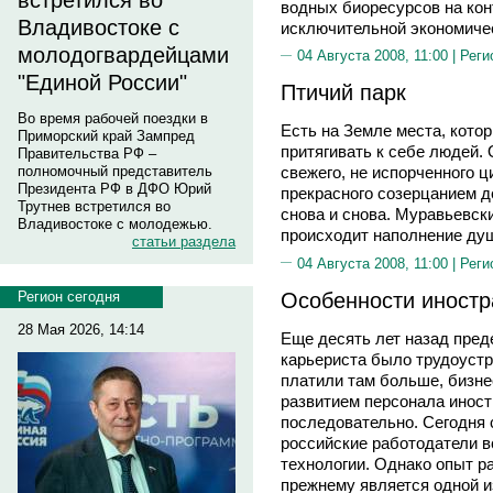
встретился во
водных биоресурсов на ко
Владивостоке с
исключительной экономичес
молодогвардейцами
04 Августа 2008, 11:00 |
Реги
"Единой России"
Птичий парк
Во время рабочей поездки в
Есть на Земле места, кото
Приморский край Зампред
притягивать к себе людей.
Правительства РФ –
полномочный представитель
свежего, не испорченного 
Президента РФ в ДФО Юрий
прекрасного созерцанием д
Трутнев встретился во
снова и снова. Муравьевски
Владивостоке с молодежью.
происходит наполнение душ
статьи раздела
04 Августа 2008, 11:00 |
Реги
Особенности иностр
Регион сегодня
28 Мая 2026, 14:14
Еще десять лет назад пред
карьериста было трудоустр
платили там больше, бизне
развитием персонала инос
последовательно. Сегодня 
российские работодатели в
технологии. Однако опыт р
прежнему является одной и