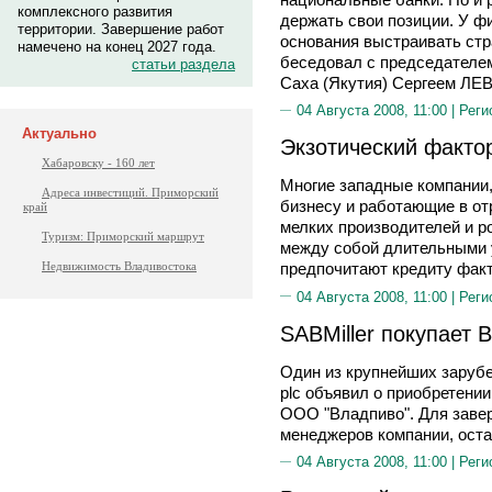
комплексного развития
держать свои позиции. У ф
территории. Завершение работ
основания выстраивать стр
намечено на конец 2027 года.
беседовал с председателе
статьи раздела
Саха (Якутия) Сергеем Л
04 Августа 2008, 11:00 |
Реги
Актуально
Экзотический факто
Хабаровску - 160 лет
Многие западные компании,
Адреса инвестиций. Приморский
бизнесу и работающие в от
край
мелких производителей и р
Туризм: Приморский маршрут
между собой длительными 
Недвижимость Владивостока
предпочитают кредиту факт
04 Августа 2008, 11:00 |
Реги
SABMiller покупает 
Один из крупнейших зарубе
plc объявил о приобретени
ООО "Владпиво". Для заве
менеджеров компании, ост
04 Августа 2008, 11:00 |
Реги