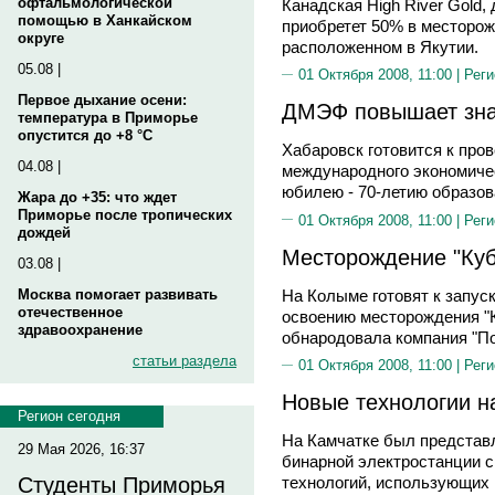
офтальмологической
Канадская High River Gold
помощью в Ханкайском
приобретет 50% в месторож
округе
расположенном в Якутии.
05.08 |
01 Октября 2008, 11:00 |
Реги
Первое дыхание осени:
ДМЭФ повышает зна
температура в Приморье
опустится до +8 °C
Хабаровск готовится к про
04.08 |
международного экономиче
юбилею - 70-летию образов
Жара до +35: что ждет
Приморье после тропических
01 Октября 2008, 11:00 |
Реги
дождей
Месторождение "Куб
03.08 |
На Колыме готовят к запус
Москва помогает развивать
отечественное
освоению месторождения "
здравоохранение
обнародовала компания "П
статьи раздела
01 Октября 2008, 11:00 |
Реги
Новые технологии н
Регион сегодня
На Камчатке был представл
29 Мая 2026, 16:37
бинарной электростанции 
Студенты Приморья
технологий, использующих