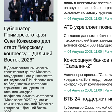
лишь в нескольких поселка
на внутренних рейсах, огр
основном по заказу крупн
04 Августа 2008, 11:00 |
Реги
АТБ укрепляет позиц
Губернатор
Приморского края
Согласно данным рейтингов
Олег Кожемяко дал
Тихоокеанский Банк занима
активов среди 500 ведущих
старт "Морскому
04 Августа 2008, 11:00 |
Реги
конгрессу – Дальний
Консорциум банков 
Восток 2026"
"Сахалин-2"
В Дальневосточном морском
тренажерном центре Морского
Акционеры проекта "Сахали
государственного университета
кредита на $5,3 млрд, гово
им. адмирала Г. И. Невельского
контролирует компанию-опер
во Владивостоке состоялась
торжественная церемония
04 Августа 2008, 11:00 |
Реги
открытия конкурса
профессионального мастерства
ВТБ 24 поддержит и
"Море зовет 2026", одного из
самых ярких событий "Морского
Губернатор Сахалинской 
конгресса – Дальний Восток
2026".