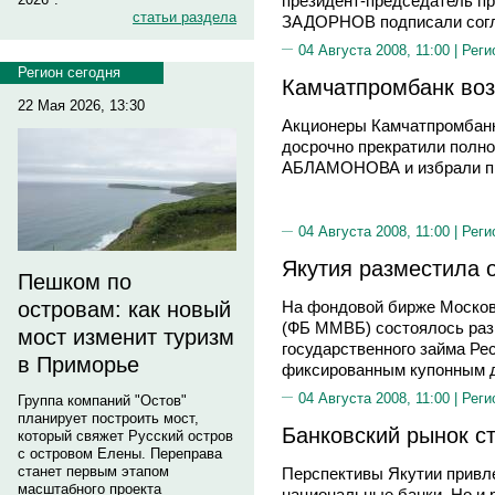
президент-председатель п
статьи раздела
ЗАДОРНОВ подписали согл
04 Августа 2008, 11:00 |
Реги
Регион сегодня
Камчатпромбанк во
22 Мая 2026, 13:30
Акционеры Камчатпромбанк
досрочно прекратили полн
АБЛАМОНОВА и избрали п
04 Августа 2008, 11:00 |
Реги
Якутия разместила 
Пешком по
островам: как новый
На фондовой бирже Москов
(ФБ ММВБ) состоялось раз
мост изменит туризм
государственного займа Ре
в Приморье
фиксированным купонным д
04 Августа 2008, 11:00 |
Реги
Группа компаний "Остов"
планирует построить мост,
Банковский рынок с
который свяжет Русский остров
с островом Елены. Переправа
станет первым этапом
Перспективы Якутии привл
масштабного проекта
национальные банки. Но и