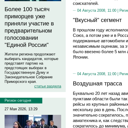
соискателей.
Более 100 тысяч
04 Августа 2008, 11:00 |
Реги
приморцев уже
"Вкусный" сегмент
приняли участие в
предварительном
В прошлом году исполнилось
Союз, а потом уже и в Ро
голосовании
подержанные автомобили и
"Единой России"
независимым оценкам, за э
было ввезено более 5 млн 
Жители региона продолжают
Японии.
выбирать кандидатов, которые
представят партию на
предстоящих выборах в
Государственную Думу и
04 Августа 2008, 11:00 |
Реги
Законодательное Собрание
Приморского края.
Воздушная трасса
статьи раздела
Буквально 20 лет назад а
пунктами области были так
Регион сегодня
рейсы из крупных районных
27 Мая 2026, 13:29
нескольку раз в день. Пос
значительно сократилось, 
авиатехника и, как следств
сократилось до минимума,