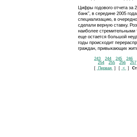
Цифры годового отчета за 
банк", в середине 2005 го
специализацию, в очередно
сделали верную ставку. Ро
наиболее стремительными 
еще остается большой неуд
годы происходит перераспр
граждан, привыкающих жить
243
244
245
246
254
255
256
257
[
Первая
]
[
<
]
Ст