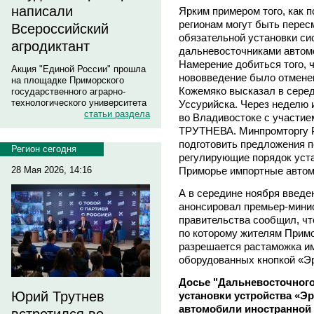
написали
Ярким примером того, как 
регионам могут быть перес
Всероссийский
обязательной установки с
агродиктант
дальневосточниками автомо
Намерение добиться того, 
Акция "Единой России" прошла
нововведение было отменен
на площадке Приморского
Кожемяко высказал в серед
государственного аграрно-
технологического университета
Уссурийска. Через неделю
статьи раздела
во Владивостоке с участи
ТРУТНЕВА. Минпромторгу Р
подготовить предложения п
Регион сегодня
регулирующие порядок уста
28 Мая 2026, 14:16
Приморье импортные автом
А в середине ноября введе
анонсировал премьер-мин
правительства сообщил, чт
по которому жителям Примо
разрешается растаможка и
оборудованных кнопкой «
Досье "Дальневосточного
Юрий Трутнев
установки устройства «
автомобили иностранной