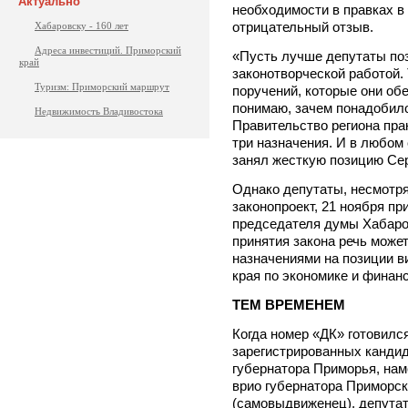
Актуально
необходимости в правках в 
отрицательный отзыв.
Хабаровску - 160 лет
Адреса инвестиций. Приморский
«Пусть лучше депутаты по
край
законотворческой работой. 
Туризм: Приморский маршрут
поручений, которые они об
понимаю, зачем понадобило
Недвижимость Владивостока
Правительство региона пра
три назначения. И в любом 
занял жесткую позицию Сер
Однако депутаты, несмотря
законопроект, 21 ноября пр
председателя думы Хабаров
принятия закона речь может
назначениями на позиции в
края по экономике и финан
ТЕМ ВРЕМЕНЕМ
Когда номер «ДК» готовился
зарегистрированных канди
губернатора Приморья, нам
врио губернатора Примор
(самовыдвиженец), депут