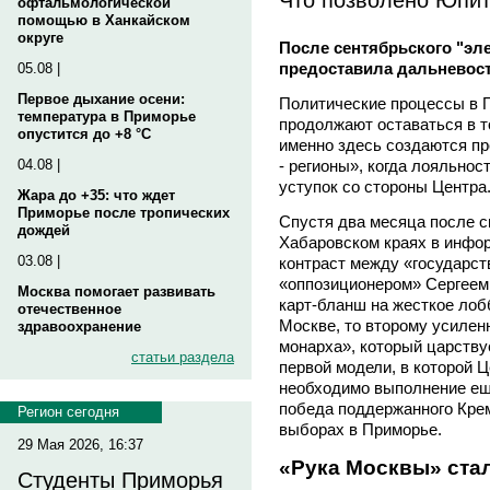
офтальмологической
помощью в Ханкайском
округе
После сентябрьского "эл
предоставила дальневос
05.08 |
Первое дыхание осени:
Политические процессы в 
температура в Приморье
продолжают оставаться в 
опустится до +8 °C
именно здесь создаются п
- регионы», когда лояльнос
04.08 |
уступок со стороны Центра
Жара до +35: что ждет
Приморье после тропических
Спустя два месяца после 
дождей
Хабаровском краях в инфо
03.08 |
контраст между «государ
«оппозиционером» Сергее
Москва помогает развивать
карт-бланш на жесткое лоб
отечественное
Москве, то второму усилен
здравоохранение
монарха», который царствуе
статьи раздела
первой модели, в которой Ц
необходимо выполнение еще
победа поддержанного Кре
Регион сегодня
выборах в Приморье.
29 Мая 2026, 16:37
«Рука Москвы» ста
Студенты Приморья