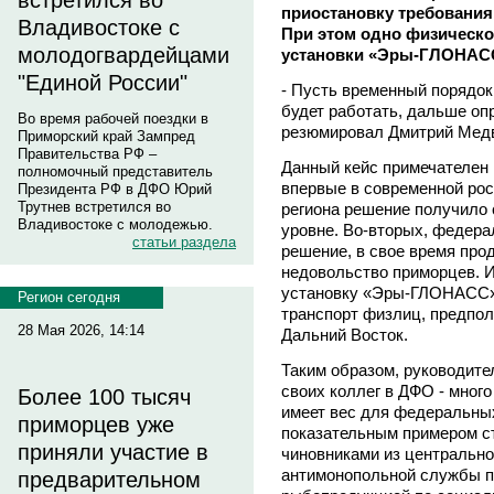
встретился во
приостановку требования
Владивостоке с
При этом одно физическое
молодогвардейцами
установки «Эры-ГЛОНАСС»
"Единой России"
- Пусть временный порядок 
будет работать, дальше опр
Во время рабочей поездки в
резюмировал Дмитрий Мед
Приморский край Зампред
Правительства РФ –
Данный кейс примечателен
полномочный представитель
впервые в современной рос
Президента РФ в ДФО Юрий
Трутнев встретился во
региона решение получило
Владивостоке с молодежью.
уровне. Во-вторых, федера
статьи раздела
решение, в свое время про
недовольство приморцев. И
установку «Эры-ГЛОНАСС»
Регион сегодня
транспорт физлиц, предпол
28 Мая 2026, 14:14
Дальний Восток.
Таким образом, руководите
своих коллег в ДФО - много
Более 100 тысяч
имеет вес для федеральны
приморцев уже
показательным примером с
приняли участие в
чиновниками из центрально
антимонопольной службы п
предварительном