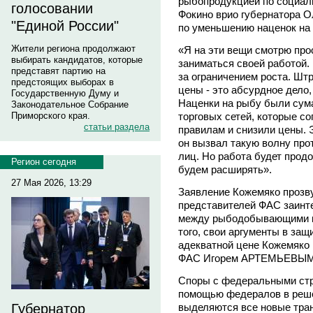
рыбопродукцией по социал
голосовании
Фокино врио губернатора О
"Единой России"
по уменьшению наценок на 
Жители региона продолжают
«Я на эти вещи смотрю про
выбирать кандидатов, которые
заниматься своей работой. 
представят партию на
за ограничением роста. Шт
предстоящих выборах в
цены - это абсурдное дело,
Государственную Думу и
Наценки на рыбу были су
Законодательное Собрание
Приморского края.
торговых сетей, которые с
статьи раздела
правилам и снизили цены. 
он вызвал такую волну про
лиц. Но работа будет продо
Регион сегодня
будем расширять».
27 Мая 2026, 13:29
Заявление Кожемяко прозвуч
представителей ФАС заинт
между рыбодобывающими ко
того, свои аргументы в защ
адекватной цене Кожемяко 
ФАС Игорем АРТЕМЬЕВЫМ
Споры с федеральными стр
помощью федералов в реше
Губернатор
выделяются все новые тран