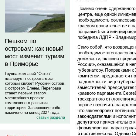
Помимо очень сдержанного
центра, еще одной имиджев
необходимость согласовыва
краевом правительстве с п
поправки были инициирован
победила ЛДПР - Владимир
Пешком по
Само собой, что возвращен
островам: как новый
необходимости согласован
мост изменит туризм
должности, активно продви
в Приморье
России», оказавшейся в не
губернатору. Поправками 
Группа компаний "Остов"
комитетом, предлагается п
планирует построить мост,
на должности вице-губерна
который свяжет Русский остров
заместителей председателя
с островом Елены. Переправа
краевого парламента Серг
станет первым этапом
масштабного проекта
трехкратного отклонения к
комплексного развития
вправе назначить на должн
территории. Завершение работ
что законопроект потенциа
намечено на конец 2027 года.
законодателями и исполнит
статьи раздела
депутатов применительно к
формулировка, характерная
и противовесов». Однако Се