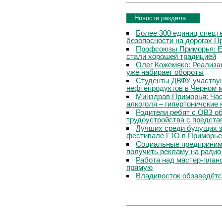
Новости раздела
Более 300 единиц спецт
безопасности на дорогах П
Профсоюзы Приморья: Е
стали хорошей традицией
Олег Кожемяко: Реализа
уже набирает обороты
Студенты ДВФУ участвую
нефтепродуктов в Черном 
Минздрав Приморья: Час
алкоголя – гипертоничские 
Родители ребят с ОВЗ о
трудоустройства с предст
Лучших среди будущих з
фестивале ГТО в Приморье
Социальные предпринима
получить рекламу на радио
Работа над мастер-пла
прямую
Владивосток обзаведётся