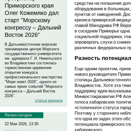
средства на погашение дол
Приморского края
оборудования в больницах,
Олег Кожемяко дал
пунктов от наводнений. Дос
старт "Морскому
кризиса приморской медиц
главой Минздрава РФ Веро
конгрессу – Дальний
в соседнем Приморье одна 
Восток 2026"
социальной поддержки, гла
опровергать слухи о сниже
В Дальневосточном морском
различных федеральных пр
тренажерном центре Морского
государственного университета
Разность потенциа
им. адмирала Г. И. Невельского
во Владивостоке состоялась
торжественная церемония
Еще одним проектом, призв
открытия конкурса
нового руководителя Примо
профессионального мастерства
столицы Дальневосточного 
"Море зовет 2026", одного из
Владивосток. Хотя эта тема
самых ярких событий "Морского
поддержку идеи высказывал
конгресса – Дальний Восток
2026".
Минвостокразвития РФ Але
статьи раздела
голоса хабаровских полити
«столичного» статуса горо
Поэтому у стороннего набл
Регион сегодня
что одна из задач этого о
22 Мая 2026, 13:30
потенциала приморского гла
хабаровского.