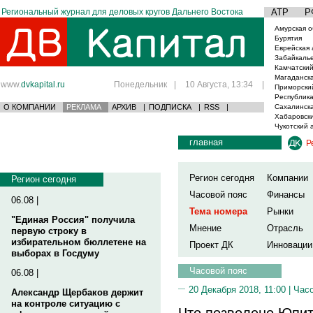
Региональный журнал для деловых кругов Дальнего Востока
АТР
Р
Амурская о
Бурятия
Еврейская 
Забайкаль
Камчатский
Магаданска
www.
dvkapital.ru
Понедельник
|
10 Августа, 13:34
|
Приморски
Республика
О КОМПАНИИ
РЕКЛАМА
АРХИВ
|
ПОДПИСКА
|
RSS
|
Сахалинска
Хабаровски
Чукотский 
главная
Р
Регион сегодня
Компании
Регион сегодня
Часовой пояс
Финансы
06.08 |
Тема номера
Рынки
"Единая Россия" получила
Мнение
Отрасль
первую строку в
избирательном бюллетене на
Проект ДК
Инновации
выборах в Госдуму
Часовой пояс
06.08 |
20 Декабря 2018, 11:00 |
Часо
Александр Щербаков держит
на контроле ситуацию с
Что позволено Юпите