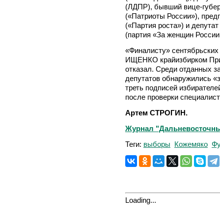
(ЛДПР), бывший вице-губ
(«Патриоты России»), пр
(«Партия роста») и депут
(партия «За женщин России!
«Финалисту» сентябрьских
ИЩЕНКО крайизбирком При
отказал. Среди отданных 
депутатов обнаружились «з
треть подписей избирателе
после проверки специалис
Артем СТРОГИН.
Журнал "Дальневосточный 
Теги:
выборы
Кожемяко
Фу
Loading...