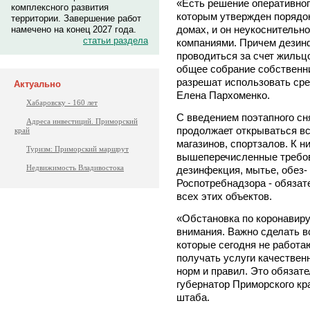
«Есть решение оперативног
комплексного развития
которым утвержден порядок
территории. Завершение работ
домах, и он неукоснитель
намечено на конец 2027 года.
статьи раздела
компаниями. Причем дезин
проводиться за счет жильц
общее собрание собственн
разрешат использовать сре
Актуально
Елена Пархоменко.
Хабаровску - 160 лет
С введением поэтапного сн
Адреса инвестиций. Приморский
продолжает открываться в
край
магазинов, спортзалов. К 
Туризм: Приморский маршрут
вышеперечисленные требов
Недвижимость Владивостока
дезинфекция, мытье, обез-
Роспотребнадзора - обяза
всех этих объектов.
«Обстановка по коронавиру
внимания. Важно сделать вс
которые сегодня не работа
получать услуги качествен
норм и правил. Это обязате
губернатор Приморского кр
штаба.