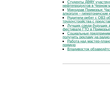
Студенты ДВФУ участвую
нефтепродуктов в Черном 
Минздрав Приморья: Час
алкоголя – гипертоничские 
Родители ребят с ОВЗ о
трудоустройства с предст
Лучших среди будущих з
фестивале ГТО в Приморье
Социальные предпринима
получить рекламу на радио
Работа над мастер-пла
прямую
Владивосток обзаведётся