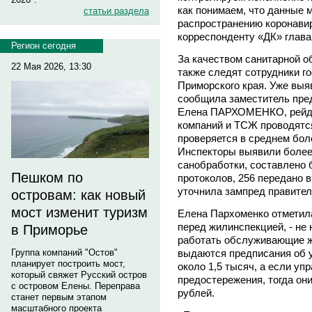
как понимаем, что данные 
статьи раздела
распространению коронавир
корреспонденту «ДК» глава
Регион сегодня
За качеством санитарной 
22 Мая 2026, 13:30
также следят сотрудники г
Приморского края. Уже выя
сообщила заместитель пре
Елена ПАРХОМЕНКО, рейды
компаний и ТСЖ проводятс
проверяется в среднем бол
Инспекторы выявили более
санобработки, составлено
Пешком по
протоколов, 256 передано в
уточнила зампред правител
островам: как новый
мост изменит туризм
Елена Пархоменко отметила
перед жилинспекцией, - не 
в Приморье
работать обслуживающие жи
Группа компаний "Остов"
выдаются предписания об 
планирует построить мост,
около 1,5 тысяч, а если у
который свяжет Русский остров
предостережения, тогда он
с островом Елены. Переправа
рублей.
станет первым этапом
масштабного проекта