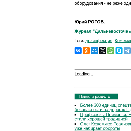
оборудования - не реже одн
Юрий РОГОВ.
Журнал "Дальневосточный 
Теги:
дезинфекция
Кожемя
Loading...
Новости раздела
Более 300 единиц спецт
безопасности на дорогах П
Профсоюзы Приморья: Е
стали хорошей традицией
Олег Кожемяко: Реализа
уже набирает обороты