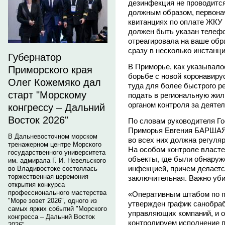
дезинфекция не проводится
должным образом, первонач
квитанциях по оплате ЖКУ
должен быть указан телефо
отреагировала на ваше обр
сразу в несколько инстанци
Губернатор
В Приморье, как указывало
Приморского края
борьбе с новой коронавир
Олег Кожемяко дал
туда для более быстрого р
старт "Морскому
подать в региональную жи
органом контроля за деяте
конгрессу – Дальний
Восток 2026"
По словам руководителя Г
Приморья Евгения БАРШАЯ, 
В Дальневосточном морском
во всех них должна регуля
тренажерном центре Морского
На особом контроле власте
государственного университета
объекты, где были обнару
им. адмирала Г. И. Невельского
инфекцией, причем делаетс
во Владивостоке состоялась
торжественная церемония
заключительная. Важно уби
открытия конкурса
профессионального мастерства
«Оперативным штабом по 
"Море зовет 2026", одного из
утвержден график санобраб
самых ярких событий "Морского
управляющих компаний, и о
конгресса – Дальний Восток
контролируем исполнение п
2026".