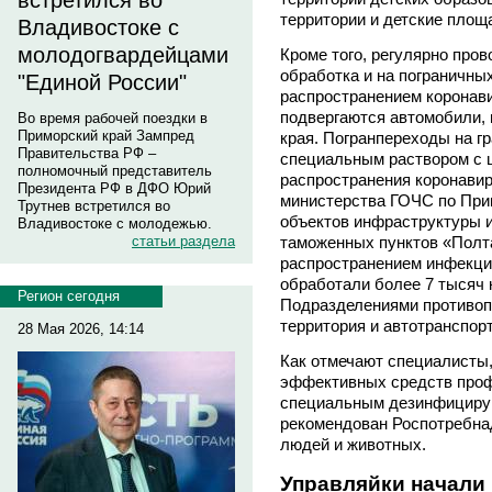
встретился во
территории и детские площа
Владивостоке с
молодогвардейцами
Кроме того, регулярно про
обработка и на пограничны
"Единой России"
распространением коронав
подвергаются автомобили,
Во время рабочей поездки в
Приморский край Зампред
края. Погранпереходы на г
Правительства РФ –
специальным раствором с 
полномочный представитель
распространения коронави
Президента РФ в ДФО Юрий
министерства ГОЧС по При
Трутнев встретился во
объектов инфраструктуры и
Владивостоке с молодежью.
статьи раздела
таможенных пунктов «Полта
распространением инфекци
обработали более 7 тысяч
Регион сегодня
Подразделениями противо
территория и автотранспор
28 Мая 2026, 14:14
Как отмечают специалисты,
эффективных средств проф
специальным дезинфициру
рекомендован Роспотребна
людей и животных.
Управляйки начали