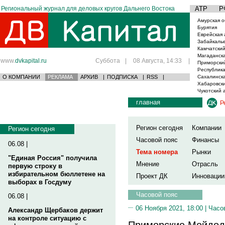
Региональный журнал для деловых кругов Дальнего Востока
АТР
Р
Амурская о
Бурятия
Еврейская 
Забайкаль
Камчатский
Магаданска
www.
dvkapital.ru
Суббота
|
08 Августа, 14:33
|
Приморски
Республика
О КОМПАНИИ
РЕКЛАМА
АРХИВ
|
ПОДПИСКА
|
RSS
|
Сахалинска
Хабаровски
Чукотский 
главная
Р
Регион сегодня
Компании
Регион сегодня
Часовой пояс
Финансы
06.08 |
Тема номера
Рынки
"Единая Россия" получила
Мнение
Отрасль
первую строку в
избирательном бюллетене на
Проект ДК
Инновации
выборах в Госдуму
Часовой пояс
06.08 |
06 Ноября 2021, 18:00 |
Часо
Александр Щербаков держит
на контроле ситуацию с
Приморские Мойдод