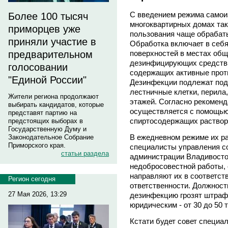
С введением режима самои
Более 100 тысяч
многоквартирных домах так
приморцев уже
пользования чаще обраба
приняли участие в
Обработка включает в себя
предварительном
поверхностей в местах общ
дезинфицирующих средств 
голосовании
содержащих активные прот
"Единой России"
Дезинфекции подлежат под
лестничные клетки, перил
Жители региона продолжают
этажей. Согласно рекомен
выбирать кандидатов, которые
осуществляется с помощь
представят партию на
спиртосодержащих растворо
предстоящих выборах в
Государственную Думу и
В ежедневном режиме их р
Законодательное Собрание
Приморского края.
специалисты управления с
статьи раздела
администрации Владивосто
недобросовестной работы,
направляют их в соответст
Регион сегодня
ответственности. Должнос
27 Мая 2026, 13:29
дезинфекцию грозят штрафы
юридическим - от 30 до 50 
Кстати будет совет специа