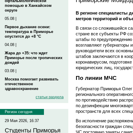
офтальмологической
помощью в Ханкайском
округе
В регионе специалисты 
метров территорий и объ
05.08 |
Первое дыхание осени:
В связи со сложившейся са
температура в Приморье
стране все субъекты РФ с
опустится до +8 °C
штабы по предупреждению 
возглавляют губернаторы и 
04.08 |
руководители всех основн
Жара до +35: что ждет
штабов заключаются в коор
Приморье после тропических
коронавирусом, подготовке
дождей
юридических лиц, государс
03.08 |
По линии МЧС
Москва помогает развивать
отечественное
Губернатор Приморья Оле
здравоохранение
регионального оперативног
статьи раздела
по противодействию распр
по дезинфекции многоквар
пространств для всех спе
Регион сегодня
Во исполнение распоряжени
29 Мая 2026, 16:37
безопасности граждан спец
Студенты Приморья
ЧС постоянно заняты сани