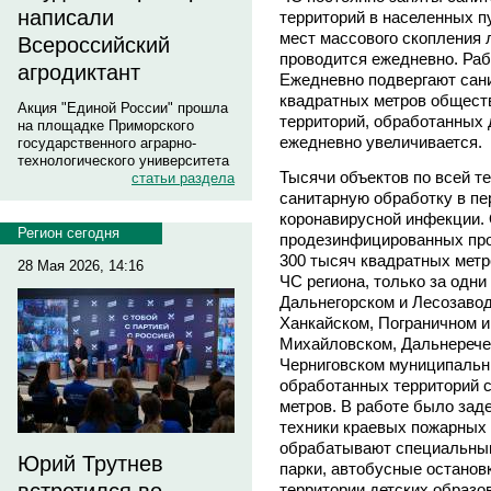
написали
территорий в населенных п
мест массового скопления 
Всероссийский
проводится ежедневно. Раб
агродиктант
Ежедневно подвергают сан
квадратных метров общест
Акция "Единой России" прошла
территорий, обработанных
на площадке Приморского
ежедневно увеличивается.
государственного аграрно-
технологического университета
Тысячи объектов по всей т
статьи раздела
санитарную обработку в п
коронавирусной инфекции
Регион сегодня
продезинфицированных про
300 тысяч квадратных метр
28 Мая 2026, 14:16
ЧС региона, только за одни
Дальнегорском и Лесозавод
Ханкайском, Пограничном и 
Михайловском, Дальнерече
Черниговском муниципальн
обработанных территорий 
метров. В работе было зад
техники краевых пожарных
обрабатывают специальны
Юрий Трутнев
парки, автобусные останов
территории детских образ