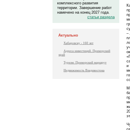
комплексного развития
К
территории. Завершение работ
п
намечено на конец 2027 года.
п
статьи раздела
м
г
с
–
Актуально
п
л
Хабаровску - 160 лет
у
Адреса инвестиций. Приморский
о
край
«
с
Туризм: Приморский маршрут
и
м
Недвижимость Владивостока
г
с
М
б
п
м
ж
2
э
Ч
с