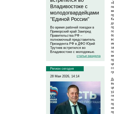
встретился во
«
Владивостоке с
п
м
молодогвардейцами
п
"Единой России"
К
д
п
Во время рабочей поездки в
п
Приморский край Зампред
б
Правительства РФ –
в
полномочный представитель
и
Президента РФ в ДФО Юрий
з
Трутнев встретился во
п
Владивостоке с молодежью.
м
статьи раздела
п
ц
с
Регион сегодня
г
28 Мая 2026, 14:14
Д
в
ц
у
г
п
п
н
п