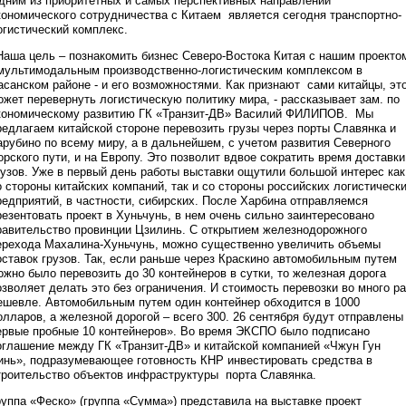
дним из приоритетных и самых перспективных направлений
кономического сотрудничества с Китаем является сегодня транспортно-
огистический комплекс.
Наша цель – познакомить бизнес Северо-Востока Китая с нашим проекто
 мультимодальным производственно-логистическим комплексом в
асанском районе - и его возможностями. Как признают сами китайцы, эт
ожет перевернуть логистическую политику мира, - рассказывает зам. по
кономическому развитию ГК «Транзит-ДВ» Василий ФИЛИПОВ. Мы
редлагаем китайской стороне перевозить грузы через порты Славянка и
арубино по всему миру, а в дальнейшем, с учетом развития Северного
орского пути, и на Европу. Это позволит вдвое сократить время доставки
рузов. Уже в первый день работы выставки ощутили большой интерес как
о стороны китайских компаний, так и со стороны российских логистическ
редприятий, в частности, сибирских. После Харбина отправляемся
резентовать проект в Хуньчунь, в нем очень сильно заинтересовано
равительство провинции Цзилинь. С открытием железнодорожного
ерехода Махалина-Хуньчунь, можно существенно увеличить объемы
оставок грузов. Так, если раньше через Краскино автомобильным путем
ожно было перевозить до 30 контейнеров в сутки, то железная дорога
озволяет делать это без ограничения. И стоимость перевозки во много ра
ешевле. Автомобильным путем один контейнер обходится в 1000
олларов, а железной дорогой – всего 300. 26 сентября будут отправлены
ервые пробные 10 контейнеров». Во время ЭКСПО было подписано
оглашение между ГК «Транзит-ДВ» и китайской компанией «Чжун Гун
инь», подразумевающее готовность КНР инвестировать средства в
троительство объектов инфраструктуры порта Славянка.
руппа «Феско» (группа «Сумма») представила на выставке проект