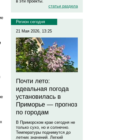
в эти проекты.
статьи раздела
ие
Регион сегодня
21 Мая 2026, 13:25
м
й
Почти лето:
идеальная погода
установилась в
не
Приморье — прогноз
по городам
ях
В Приморском крае сегодня не
только сухо, но и солнечно.
Температуры поднимутся до
летних значений. Легкий