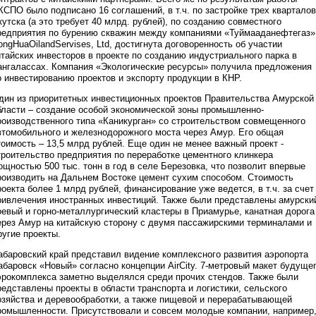
КСПО было подписано 16 соглашений, в т.ч. по застройке трех кварталов
кутска (а это требует 40 млрд. рублей), по созданию совместного
редприятия по бурению скважин между компаниями «Туймааданефтегаз»
ongHuaOilandServises, Ltd, достигнута договоренность об участии
итайских инвесторов в проекте по созданию индустриального парка в
ангалассах. Компания «Экологические ресурсы» получила предложения
о инвестированию проектов и экспорту продукции в КНР.
дин из приоритетных инвестиционных проектов Правительства Амурской
бласти – создание особой экономической зоны промышленно-
роизводственного типа «Каникурган» со строительством совмещенного
втомобильного и железнодорожного моста через Амур. Его общая
тоимость – 13,5 млрд рублей. Еще один не менее важный проект -
троительство предприятия по переработке цементного клинкера
ощностью 500 тыс. тонн в год в селе Березовка, что позволит впервые
роизводить на Дальнем Востоке цемент сухим способом. Стоимость
роекта более 1 млрд рублей, финансирование уже ведется, в т.ч. за счет
ривлечения иностранных инвестиций. Также были представлены амурски
оевый и горно-металлургический кластеры в Приамурье, канатная дорога
ерез Амур на китайскую сторону с двумя пассажирскими терминалами и
ругие проекты.
абаровский край представил видение комплексного развития аэропорта
абаровск «Новый» согласно концепции AirCity. 7-метровый макет будуще
эрокомплекса заметно выделялся среди прочих стендов. Также были
редставлены проекты в области транспорта и логистики, сельского
озяйства и деревообработки, а также пищевой и перерабатывающей
ромышленности. Присутствовали и совсем молодые компании, например