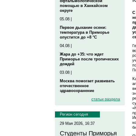
офтальмологической
помощью в Ханкайском
округе
С
н
05.08 |
п
д
Первое дыхание осени:
у
температура в Приморье
с
опустится до +8 °C
04.08 |
Г
в
Жара до +35: что ждет
р
Приморье после тропических
у
дождей
п
П
03.08 |
К
Москва помогает развивать
а
отечественное
в
здравоохранение
э
р
статьи раздела
с
«
п
Регион сегодня
И
к
29 Мая 2026, 16:37
б
Студенты Приморья