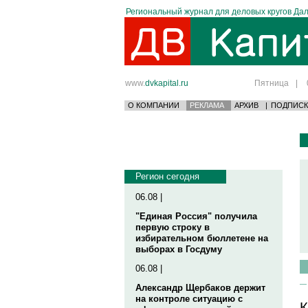
Региональный журнал для деловых кругов Дал
www.
dvkapital.ru
Пятница
|
О КОМПАНИИ
РЕКЛАМА
АРХИВ
|
ПОДПИСК
Регион сегодня
06.08 |
"Единая Россия" получила
первую строку в
избирательном бюллетене на
выборах в Госдуму
06.08 |
Александр Щербаков держит
на контроле ситуацию с
К