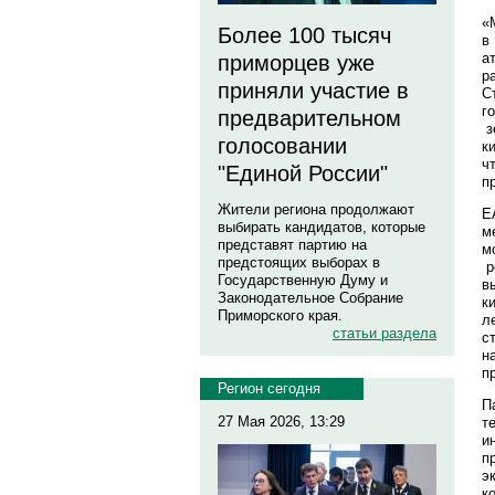
«
Более 100 тысяч
в
а
приморцев уже
р
приняли участие в
С
г
предварительном
з
голосовании
к
ч
"Единой России"
п
Жители региона продолжают
Е
выбирать кандидатов, которые
м
представят партию на
м
предстоящих выборах в
р
Государственную Думу и
в
Законодательное Собрание
к
Приморского края.
л
статьи раздела
с
н
п
Регион сегодня
П
27 Мая 2026, 13:29
т
и
п
э
к