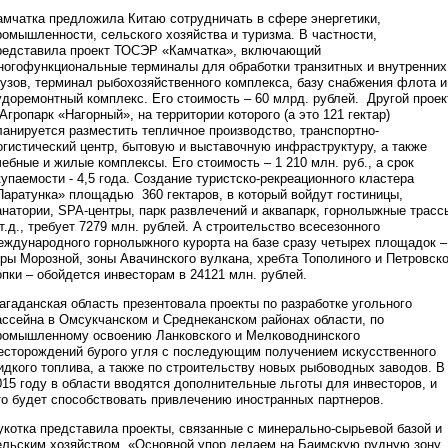
амчатка предложила Китаю сотрудничать в сфере энергетики,
ромышленности, сельского хозяйства и туризма. В частности,
редставила проект ТОСЭР «Камчатка», включающий
ногофункциональные терминалы для обработки транзитных и внутренних
рузов, терминал рыбохозяйственного комплекса, базу снабжения флота и
удоремонтный комплекс. Его стоимость – 60 млрд. рублей. Другой проек
 Агропарк «Нагорный», на территории которого (а это 121 гектар)
ланируется разместить тепличное производство, транспортно-
огистический центр, бытовую и выставочную инфраструктуру, а также
чебные и жилые комплексы. Его стоимость – 1 210 млн. руб., а срок
купаемости - 4,5 года. Создание туристско-рекреационного кластера
Паратунка» площадью 360 гектаров, в который войдут гостиницы,
анатории, SPA-центры, парк развлечений и аквапарк, горнолыжные трасс
 т.д., требует 7279 млн. рублей. А строительство всесезонного
еждународного горнолыжного курорта на базе сразу четырех площадок –
оры Морозной, зоны Авачинского вулкана, хребта Тополиного и Петровск
опки – обойдется инвесторам в 24121 млн. рублей.
агаданская область презентовала проекты по разработке угольного
ассейна в Омсукчанском и Среднеканском районах области, по
ромышленному освоению Ланковского и Мелководнинского
есторождений бурого угля с последующим получением искусственного
идкого топлива, а также по строительству новых рыбоводных заводов. В
015 году в области вводятся дополнительные льготы для инвесторов, и
то будет способствовать привлечению иностранных партнеров.
укотка представила проекты, связанные с минерально-сырьевой базой и
ельским хозяйством. «Основной упор делаем на Баимскую рудную зону,