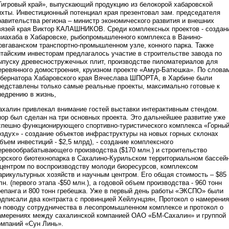
Тигровый край», выпускающий продукцию из белокорой хабаровской
ихты. Инвестиционный потенциал края презентовал зам. председателя
равительства региона – министр экономического развития и внешних
вязей края Виктор КАЛАШНИКОВ. Среди комплексных проектов - создан
виахаба в Хабаровске, рыбопромышленного комплекса в Ванино-
овгаванском транспортно-промышленном узле, конного парка. Также
итайским инвесторам предлагалось участие в строительстве завода по
ыпуску древесностружечных плит, производстве пиломатериалов для
еревянного домостроения, круизном проекте «Амур-Батюшка». По слова
убернатора Хабаровского края Вячеслава ШПОРТА, в Харбине были
редставлены только самые реальные проекты, максимально готовые к
недрению в жизнь,
ахалин привлекал внимание гостей выставки интерактивным стендом.
пор был сделан на три основных проекта. Это дальнейшее развитие уже
спешно функционирующего спортивно-туристического комплекса «Горны
оздух» - создание объектов инфраструктуры на новых горных склонах
объем инвестиций - $2,5 млрд), - создание комплексного
еревообрабатывающего производства ($170 млн.) и строительство
орского биотехнопарка в Сахалино-Курильском территориальном бассей
 центром по воспроизводству молоди биоресурсов, комплексом
арикультурных хозяйств и научным центром. Его общая стоимость – $85
лн. (первого этапа -$50 млн.), а годовой объем производства - 960 тонн
репанга и 800 тонн гребешка. Уже в первый день работы «ЭКСПО» были
одписали два контракта с провинцией Хейлунцзян, Протокол о намерени
о поводу сотрудничества в лесопромышленном комплексе и протокол о
амерениях между сахалинской компанией ОАО «БМ-Сахалин» и группой
омпаний «Сун Линь».