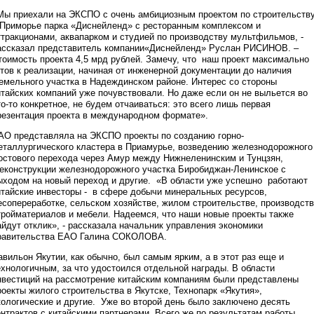
Мы приехали на ЭКСПО с очень амбициозным проектом по строительств
 Приморье парка «Диснейленд» с ресторанным комплексом и
ттракционами, аквапарком и студией по производству мультфильмов, -
ассказал представитель компании«Диснейленд» Руслан РИСИНОВ. –
тоимость проекта 4,5 мрд рублей. Замечу, что наш проект максимально
отов к реализации, начиная от инженерной документации до наличия
емельного участка в Надеждинском районе. Интерес со стороны
итайских компаний уже почувствовали. Но даже если он не выльется во
то-то конкретное, не будем отчаиваться: это всего лишь первая
резентация проекта в международном формате».
АО представляла на ЭКСПО проекты по созданию горно-
еталлургического кластера в Приамурье, возведению железнодорожного
остового перехода через Амур между Нижнеленинским и Тунцзян,
еконструкции железнодорожного участка Биробиджан-Ленинское с
ыходом на новый переход и другие. «В области уже успешно работают
итайские инвесторы - в сфере добычи минеральных ресурсов,
есопереработке, сельском хозяйстве, жилом строительстве, производст
тройматериалов и мебели. Надеемся, что наши новые проекты также
айдут отклик», - рассказала начальник управления экономики
равительства ЕАО Галина СОКОЛОВА.
авильон Якутии, как обычно, был самым ярким, а в этот раз еще и
ехнологичным, за что удостоился отдельной награды. В области
нвестиций на рассмотрение китайским компаниям были представлены
роекты жилого строительства в Якутске, Технопарк «Якутия»,
кологические и другие. Уже во второй день было заключено десять
онтрактов с китайскими партнерами. Всего же по результатам работы