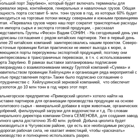
Большой порт Зарубино», который будет включать терминалы для
еревалки зерна, контейнеров, генеральных и навалочных грузов. Общая
ощность порта составит 6- млн. тонн грузов в год, из которых 60% будет
риходиться на торговые потоки между северными и южными провинциям
итая. «Перевалка грузов через наш порт сократит транспортные расходы
ля импорта сырья и экспорта готовой продукции, - рассказал
редставитель Группы «Феско» Вадим СОНИН. - На сегодняшний день уж
одписаны соглашения с рядом китайских партнеров. Уже в первый день
олее 20 китайских компаний заинтересовались нашим проектом. Северо-
осточные провинции Китая практически не имеют выхода к морю, а
меющиеся порты перегружены экспортной продукцией, поэтому они
аинтересованы в трансграничных перевозках, в т.ч. с использованием
орта Зарубино. В рамках выставки запланированы подписание
еморандума о взаимопонимании между Группой компаний «Сумма» и
равительством провинции Хейлунцзян и организация ряда мероприятий с
елью представления порта».Также было подписано соглашение о
отрудничестве с Хейлуцзянской зерновой компанией, что обеспечит
рузопоток до 10 млн тонн в год через этот порт.
альнегорское предприятие «Приморский цеолит» хотело найти на
ыставке партнеров для организации производства продукции на основе
еолитового сырья - минеральной добавки в корм животным, органических
добрений, фильтрующей загрузки для водоочистки и т.д. По словам
енерального директора компании Олега СЕМЕНОВА, для создания завод
олного цикла достаточно 35-40 млн. рублей. Добыча цеолита будет
роизводиться в Чугуевском районе, где есть все необходимые ресурсы,
едорогая рабочая сила, не хватает инвестиций, чтобы «раскачать»
роизводство и полноценно использовать разрез.