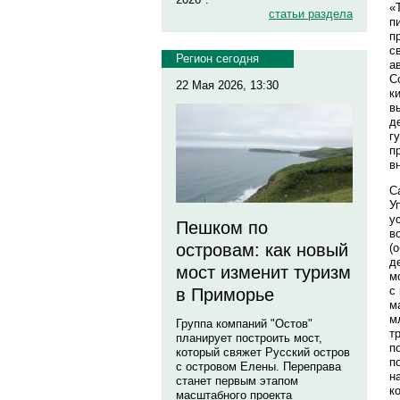
«
статьи раздела
п
п
с
Регион сегодня
а
С
22 Мая 2026, 13:30
к
в
д
г
п
в
С
У
у
Пешком по
в
островам: как новый
(
д
мост изменит туризм
м
с
в Приморье
м
м
Группа компаний "Остов"
т
планирует построить мост,
п
который свяжет Русский остров
п
с островом Елены. Переправа
н
станет первым этапом
к
масштабного проекта