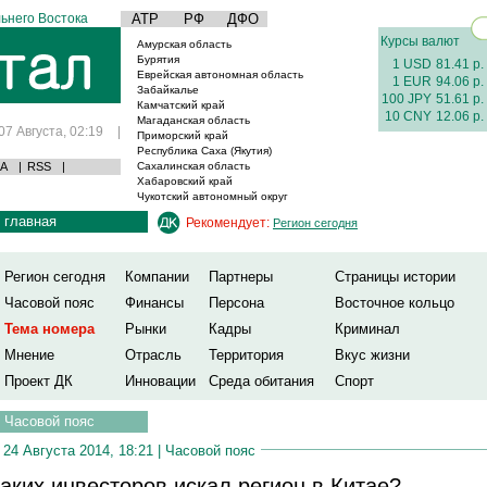
ьнего Востока
АТР
РФ
ДФО
Курсы валют
Амурская область
Бурятия
1 USD
81.41 р.
Еврейская автономная область
1 EUR
94.06 р.
Забайкалье
100 JPY
51.61 р.
Камчатский край
10 CNY
12.06 р.
Магаданская область
07 Августа, 02:19
|
Приморский край
Республика Саха (Якутия)
А
|
RSS
|
Сахалинская область
Хабаровский край
Чукотский автономный округ
главная
Рекомендует:
Регион сегодня
Регион сегодня
Компании
Партнеры
Страницы истории
Часовой пояс
Финансы
Персона
Восточное кольцо
Тема номера
Рынки
Кадры
Криминал
Мнение
Отрасль
Территория
Вкус жизни
Проект ДК
Инновации
Среда обитания
Спорт
Часовой пояс
24 Августа 2014, 18:21 |
Часовой пояс
аких инвесторов искал регион в Китае?