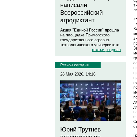
О
написали
э
л
Всероссийский
«
агродиктант
-
Х
Акция "Единой России" прошла
м
на площадке Приморского
э
государственного аграрно-
п
технологического университета
З
статьи раздела
м
г
с
Регион сегодня
п
п
28 Мая 2026, 14:16
п
п
п
м
п
д
д
п
с
С
с
Юрий Трутнев
Г