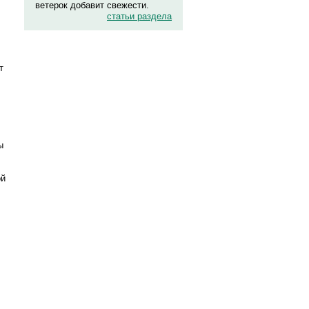
ветерок добавит свежести.
статьи раздела
т
ы
ой