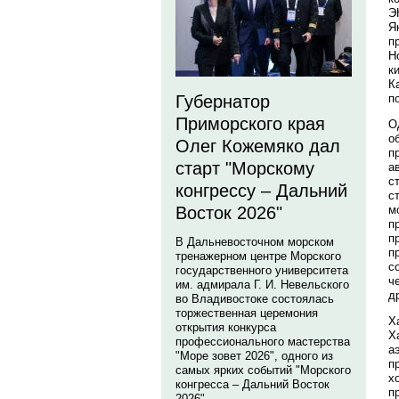
Э
Я
п
H
к
К
п
Губернатор
Приморского края
О
о
Олег Кожемяко дал
п
старт "Морскому
а
с
конгрессу – Дальний
с
м
Восток 2026"
п
п
В Дальневосточном морском
п
тренажерном центре Морского
с
государственного университета
ч
им. адмирала Г. И. Невельского
д
во Владивостоке состоялась
торжественная церемония
Х
открытия конкурса
Х
профессионального мастерства
а
"Море зовет 2026", одного из
п
самых ярких событий "Морского
х
конгресса – Дальний Восток
п
2026".