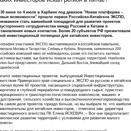
 30 июня по 4 июля в Харбине под девизом "Новая платформа –
овые возможности" прошло первое Российско-Китайское ЭКСПО,
ризванное стать важнейшей площадкой для развития проектов
вустороннего сотрудничества между Россией и Китаем и
становления новых контактов. Более 20 субъектов РФ презентовали
вой инвестиционный потенциал для китайских инвесторов.
еография участников ЭКСПО, выставлявшихся в российском павильоне,
ключала Москву и Татарстан, Сибирь и Кубань. Впрочем, заявленных 200
оссийских компаний явно не наблюдалось, разве что посчитать заочных
частников выставки, чьи буклеты лежали на стендах территорий. Наиболее
олно был представлен, естественно, Дальний Восток, ближайший сосед
однебесной.
аталог инвестиционных проектов, выпущенный Инвестиционным
гентством Приморского края специально к ЭКСПО на русском и китайско
ключал более 60 проектов, касающихся социальной инфраструктуры,
нергетики и глубокой переработки углеводородного сырья, туристско-
екреационного и транспортно-логистических комплексов, машино- и
удостроения, сельского хозяйства и высокотехнологичногопроизводства.
На самом деле проектов гораздо больше, но мы выбрали те, что наиболе
ривлекательны для китайских инвесторов, - отметила зам. директора
нвестиционного агентства ПК Елена ЯСКЕВИЧ. – Все они предполагают
омплексное развитие территорий с условиями для развития малого
изнеса».