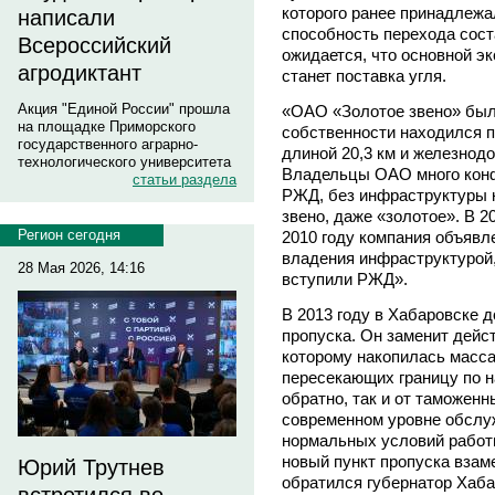
которого ранее принадлеж
написали
способность перехода соста
Всероссийский
ожидается, что основной э
агродиктант
станет поставка угля.
Акция "Единой России" прошла
«ОАО «Золотое звено» было
на площадке Приморского
собственности находился п
государственного аграрно-
длиной 20,3 км и железнод
технологического университета
Владельцы ОАО много конф
статьи раздела
РЖД, без инфраструктуры 
звено, даже «золотое». В 2
Регион сегодня
2010 году компания объявле
владения инфраструктурой
28 Мая 2026, 14:16
вступили РЖД».
В 2013 году в Хабаровске 
пропуска. Он заменит дейс
которому накопилась масса
пересекающих границу по 
обратно, так и от таможен
современном уровне обслуж
нормальных условий работы
новый пункт пропуска взам
Юрий Трутнев
обратился губернатор Хаб