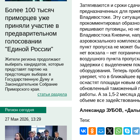
Затягиваются и сроки сдач
Более 100 тысяч
предназначенных для прие
Владивостоке. Эту ситуац
приморцев уже
прокомментировал образно:
приняли участие в
пришивают пуговицы, но не 
предварительном
Владивостока Кневичи, нап
голосовании
аэровокзального комплекса,
пункт пропуска не может б
"Единой России"
нет вокзала – нет погранич
воздушного пункта пропуск
Жители региона продолжают
задержки с выделением по
выбирать кандидатов, которые
представят партию на
оборудования. Теперь проб
предстоящих выборах в
уверяет, что в ближайшее 
Государственную Думу и
оснастят площади новым об
Законодательное Собрание
обновленный таможенный п
Приморского края.
работы. А за 1,5-2 месяца
статьи раздела
объеме все задействованны
Александр ЗУБОВ, «Даль
Регион сегодня
27 Мая 2026, 13:29
Теги: