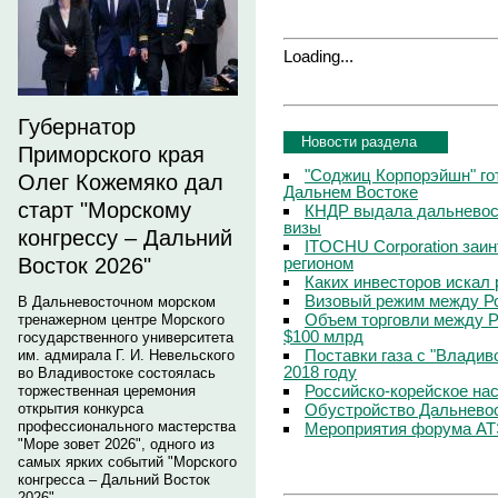
Loading...
Губернатор
Новости раздела
Приморского края
"Соджиц Корпорэйшн" гот
Олег Кожемяко дал
Дальнем Востоке
старт "Морскому
КНДР выдала дальневос
визы
конгрессу – Дальний
ITOCHU Corporation заи
регионом
Восток 2026"
Каких инвесторов искал 
Визовый режим между Ро
В Дальневосточном морском
Объем торговли между Р
тренажерном центре Морского
$100 млрд
государственного университета
Поставки газа с "Владив
им. адмирала Г. И. Невельского
2018 году
во Владивостоке состоялась
Российско-корейское нас
торжественная церемония
Обустройство Дальневос
открытия конкурса
профессионального мастерства
Мероприятия форума АТЭ
"Море зовет 2026", одного из
самых ярких событий "Морского
конгресса – Дальний Восток
2026".