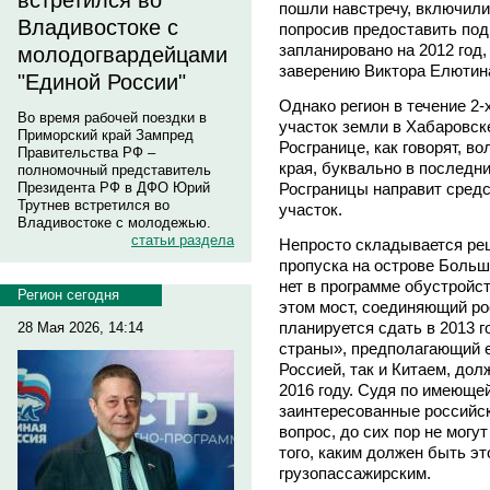
встретился во
пошли навстречу, включили
Владивостоке с
попросив предоставить под
запланировано на 2012 год, 
молодогвардейцами
заверению Виктора Елютина
"Единой России"
Однако регион в течение 2-
Во время рабочей поездки в
участок земли в Хабаровск
Приморский край Зампред
Росгранице, как говорят, 
Правительства РФ –
края, буквально в последни
полномочный представитель
Росграницы направит средс
Президента РФ в ДФО Юрий
Трутнев встретился во
участок.
Владивостоке с молодежью.
статьи раздела
Непросто складывается ре
пропуска на острове Больш
нет в программе обустройст
Регион сегодня
этом мост, соединяющий ро
планируется сдать в 2013 г
28 Мая 2026, 14:14
страны», предполагающий е
Россией, так и Китаем, дол
2016 году. Судя по имеюще
заинтересованные российс
вопрос, до сих пор не могу
того, каким должен быть эт
грузопассажирским.