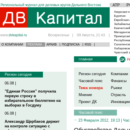
Региональный журнал для деловых кругов Дальнего Востока
АТР
Р
Амурская о
Бурятия
Еврейская 
Забайкаль
Камчатский
Магаданска
www.
dvkapital.ru
Воскресенье
|
09 Августа, 21:43
|
Приморски
Республика
О КОМПАНИИ
РЕКЛАМА
АРХИВ
|
ПОДПИСКА
|
RSS
|
Сахалинска
Хабаровски
Чукотский 
главная
Р
Регион сегодня
Компании
Регион сегодня
Часовой пояс
Финансы
06.08 |
Тема номера
Рынки
"Единая Россия" получила
Мнение
Отрасль
первую строку в
избирательном бюллетене на
Проект ДК
Инновации
выборах в Госдуму
Часовой пояс
06.08 |
23 Февраля 2012, 19:13 |
Час
Александр Щербаков держит
на контроле ситуацию с
Обустройство Дальн