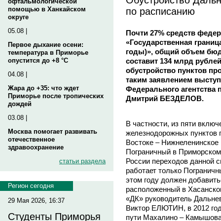
офтальмологической
по расписанию
помощью в Ханкайском
округе
05.08 |
Почти 27% средств феде
«Государственная границ
Первое дыхание осени:
годы)», общий объем бю
температура в Приморье
составит 134 млрд рублей
опустится до +8 °C
обустройство пунктов пр
04.08 |
таким заявлением выступ
Жара до +35: что ждет
Федерального агентства 
Приморье после тропических
Дмитрий БЕЗДЕЛОВ.
дождей
03.08 |
В частности, из пяти включ
Москва помогает развивать
железнодорожных пунктов п
отечественное
Востоке – Нижнеленинское 
здравоохранение
Пограничный в Приморском 
России переходов данной 
статьи раздела
работает только Пограничн
этом году должен добавить
Регион сегодня
расположенный в Хасанско
«ДК» руководитель Дальне
29 Мая 2026, 16:37
Виктор ЕЛЮТИН, в 2012 го
Студенты Приморья
пути Махалино – Камышовая