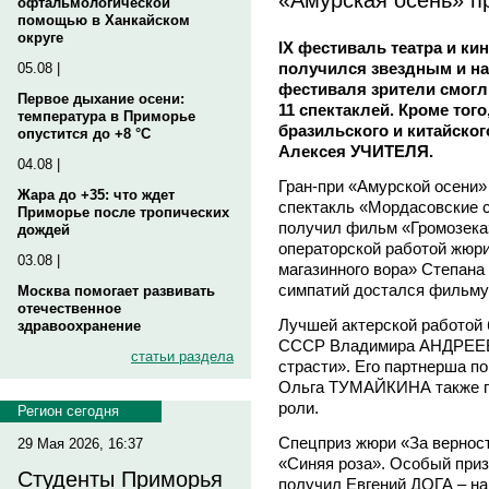
офтальмологической
помощью в Ханкайском
округе
IX фестиваль театра и ки
получился звездным и на
05.08 |
фестиваля зрители смогл
Первое дыхание осени:
11 спектаклей. Кроме тог
температура в Приморье
бразильского и китайског
опустится до +8 °C
Алексея УЧИТЕЛЯ.
04.08 |
Гран-при «Амурской осени
Жара до +35: что ждет
спектакль «Мордасовские с
Приморье после тропических
получил фильм «Громозек
дождей
операторской работой жюр
03.08 |
магазинного вора» Степана
симпатий достался фильму
Москва помогает развивать
отечественное
Лучшей актерской работой 
здравоохранение
СССР Владимира АНДРЕЕВА
статьи раздела
страсти». Его партнерша п
Ольга ТУМАЙКИНА также по
роли.
Регион сегодня
Спецприз жюри «За верност
29 Мая 2026, 16:37
«Синяя роза». Особый приз
Студенты Приморья
получил Евгений ДОГА – на