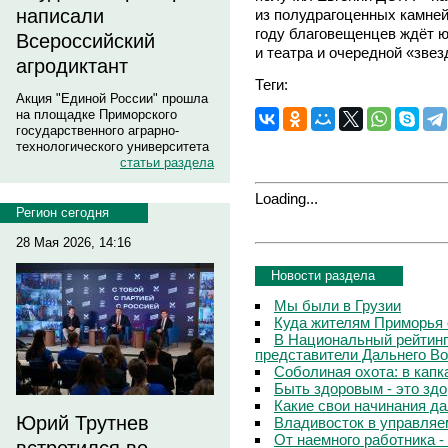
написали
из полудрагоценных камней
году благовещенцев ждёт 
Всероссийский
и театра и очередной «звез
агродиктант
Теги:
Акция "Единой России" прошла
на площадке Приморского
государственного аграрно-
технологического университета
статьи раздела
Loading...
Регион сегодня
28 Мая 2026, 14:16
Новости раздела
Мы были в Грузии
Куда жителям Приморья 
В Национальный рейтинг
представители Дальнего Во
Соболиная охота: в капк
Быть здоровым - это зд
Какие свои начинания д
Юрий Трутнев
Владивосток в управляе
От наемного работника -