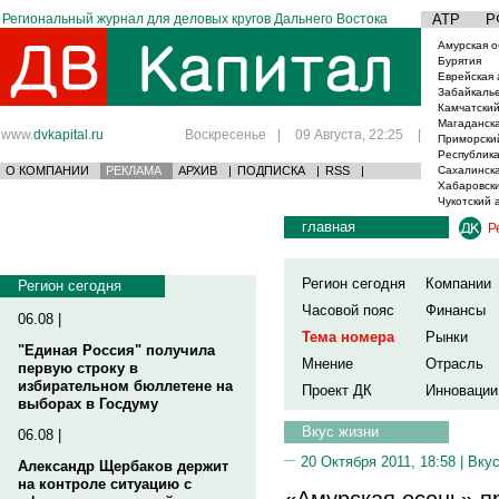
Региональный журнал для деловых кругов Дальнего Востока
АТР
Р
Амурская о
Бурятия
Еврейская 
Забайкаль
Камчатский
Магаданска
www.
dvkapital.ru
Воскресенье
|
09 Августа, 22:25
|
Приморски
Республика
О КОМПАНИИ
РЕКЛАМА
АРХИВ
|
ПОДПИСКА
|
RSS
|
Сахалинска
Хабаровски
Чукотский 
главная
Р
Регион сегодня
Компании
Регион сегодня
Часовой пояс
Финансы
06.08 |
Тема номера
Рынки
"Единая Россия" получила
Мнение
Отрасль
первую строку в
избирательном бюллетене на
Проект ДК
Инновации
выборах в Госдуму
Вкус жизни
06.08 |
20 Октября 2011, 18:58 |
Вкус
Александр Щербаков держит
на контроле ситуацию с
«Амурская осень» п