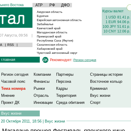
ьнего Востока
АТР
РФ
ДФО
Курсы валют
Амурская область
Бурятия
1 USD
81.41 р.
Еврейская автономная область
1 EUR
94.06 р.
Забайкалье
100 JPY
51.61 р.
Камчатский край
10 CNY
12.06 р.
Магаданская область
07 Августа, 09:56
|
Приморский край
Республика Саха (Якутия)
А
|
RSS
|
Сахалинская область
Хабаровский край
Чукотский автономный округ
главная
Рекомендует:
Регион сегодня
Регион сегодня
Компании
Партнеры
Страницы истории
Часовой пояс
Финансы
Персона
Восточное кольцо
Тема номера
Рынки
Кадры
Криминал
Мнение
Отрасль
Территория
Вкус жизни
Проект ДК
Инновации
Среда обитания
Спорт
Вкус жизни
20 Октября 2011, 18:56 |
Вкус жизни
 Магадане прошел Фестиваль японского кино.