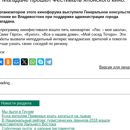
рганизатором этого кинофорума выступило Генеральное консульст
понии во Владивостоке при поддержке администрации города
агадана.
 программу кинофестиваля вошло пять кинокартин: «Лес – моя школа»,
Свинг Гёрлз», «Куилл», «Все о нашем доме», «Мой сосед Тоторо». Эти
аботы вызвали неподдельный интерес магаданских зрителей и помогли
учше узнать своих соседей по региону.
ги:
Версия для печа
ading...
Новости раздела
Мы были в Грузии
Куда жителям Приморья ехать кататься на лыжах
В Национальный рейтинг туристических брендов-2018 вошли
редставители Дальнего Востока
Соболиная охота: в капкане регламентов