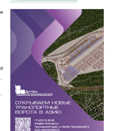
во
ти