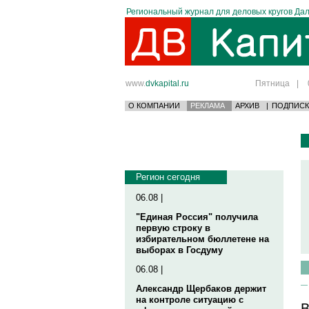
Региональный журнал для деловых кругов Дал
www.
dvkapital.ru
Пятница
|
О КОМПАНИИ
РЕКЛАМА
АРХИВ
|
ПОДПИСК
Регион сегодня
06.08 |
"Единая Россия" получила
первую строку в
избирательном бюллетене на
выборах в Госдуму
06.08 |
Александр Щербаков держит
на контроле ситуацию с
В