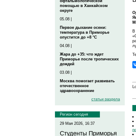
офтальмологической
помощью в Ханкайском
округе
О
Я
05.08 |
М
Первое дыхание осени:
В
температура в Приморье
«
опустится до +8 °C
р
л
04.08 |
Жара до +35: что ждет
Те
Приморье после тропических
дождей
03.08 |
Москва помогает развивать
отечественное
Lo
здравоохранение
статьи раздела
Регион сегодня
29 Мая 2026, 16:37
п
Студенты Приморья