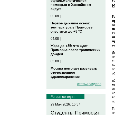
офтальмологической
В
помощью в Ханкайском
округе
05.08 |
Г
о
Первое дыхание осени:
з
температура в Приморье
п
опустится до +8 °C
с
я
04.08 |
п
г
Жара до +35: что ждет
Приморье после тропических
Д
дождей
н
с
03.08 |
а
Москва помогает развивать
п
отечественное
о
здравоохранение
«
статьи раздела
м
и
к
Регион сегодня
в
п
29 Мая 2026, 16:37
Г
Студенты Приморья
н