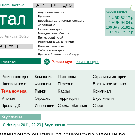
ьнего Востока
АТР
РФ
ДФО
Курсы валют
Амурская область
Бурятия
1 USD
82.17 р.
Еврейская автономная область
1 EUR
94.84 р.
Забайкалье
100 JPY
51.82 р.
Камчатский край
10 CNY
12.17 р.
Магаданская область
08 Августа, 20:20
|
Приморский край
Республика Саха (Якутия)
А
|
RSS
|
Сахалинская область
Хабаровский край
Чукотский автономный округ
главная
Рекомендует:
Регион сегодня
Регион сегодня
Компании
Партнеры
Страницы истории
Часовой пояс
Финансы
Персона
Восточное кольцо
Тема номера
Рынки
Кадры
Криминал
Мнение
Отрасль
Территория
Вкус жизни
Проект ДК
Инновации
Среда обитания
Спорт
Вкус жизни
10 Ноября 2011, 22:20 |
Вкус жизни
улинарное онигири от генконсула Японии во