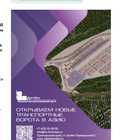
«Я
ее
х
л
ти
,