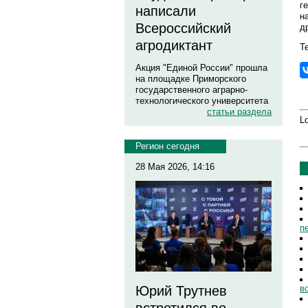
г
написали
н
Всероссийский
д
агродиктант
Те
Акция "Единой России" прошла
на площадке Приморского
государственного аграрно-
технологического университета
статьи раздела
Lo
Регион сегодня
28 Мая 2026, 14:16
п
в
Юрий Трутнев