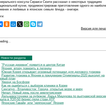
енерального консула Сираиси Сюити рассказал о некоторых традициях
ациональной кухни, продемонстрировав приготовление одного из наибол
ревних и любимых в японских семьях блюда - онигири.
ги:
Версия для печа
ading...
Новости раздела
"Русская деревня" появится в центре Китая
Япония: впору поверить в легенды
Южная Корея открывает огромный потенциал для делового туризма
Развитие туризма в Японии в преддверии Олимпиады-2020 выходит на
ервый план
Уикенд на Босфоре
Как не ошибиться с выбором клиники в Корее
Сингапур - Владивосток: Города, открытые морю и миру
Непал: Новый день после землетрясения
Дальневосточники за рубежом: Дарья Мишукова по вьетнамской верси
ошла в ТОП-50 бизнес-леди стран АТР
Японские Гавайи, или "неяпонская" Япония