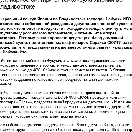
ладивостоке
енеральный консул Японии во Владивостоке господин Нобуаки ИТО
рганизовал в собственной резиденции дегустацию японской кухни. 
аметил, что японские продукты в последние месяцы стали чуть мен
опулярны у российского потребителя, и объемы их импорта
низились. Поэтому решил провести дегустацию блюд домашней
понской кухни, приготовленных шеф-поваром Сираиси СЮИТИ из те
родуктов, что представлены на дальневосточном рынке», - рассказа
-н Нобуаки Ито.
ействительно, события на Фукусиме, а также последовавшие за ними
екоторые ограничения в торговле между двумя странами привели к
нижению рынка до 40%. Сейчас ситуация заметно меняется. В Японии
ктивно восстанавливается экономика, и японские компании готовы довес
оставки традиционно качественных продуктов питания до прежних
бъемов.
Сейчас наступило время активизации японских производителей на
ировых рынках, - говорит Елена ДОБРЖАНСКАЯ, президент компании-
мпортера «Ейлан», предоставившей продукты на дегустацию. - И для нас
онечно, важно, что со стороны Японии мы получили такую поддержку. Во
ремя дегустации представители розничных сетей смогли лично оценить
родукты, которые они предлагают покупателям».
остям было предложено продегустировать более десятка блюд, а также
апитки и фрукты, выращенные в Стране восходящего солнца. Шеф-повар