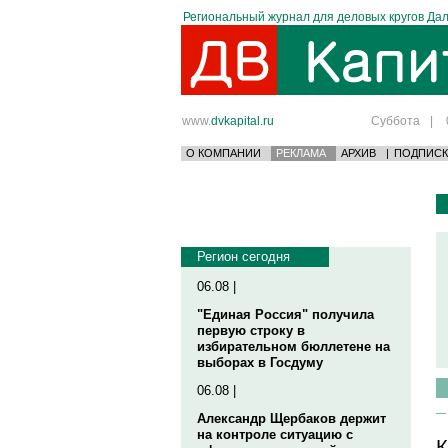
Региональный журнал для деловых кругов Дал
www.
dvkapital.ru
Суббота
|
О КОМПАНИИ
РЕКЛАМА
АРХИВ
|
ПОДПИСК
Регион сегодня
06.08 |
"Единая Россия" получила
первую строку в
избирательном бюллетене на
выборах в Госдуму
06.08 |
Александр Щербаков держит
на контроле ситуацию с
К