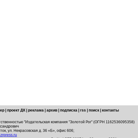
ер
|
проект ДК
|
реклама
|
архив
|
подписка
|
rss
|
поиск
|
контакты
тственностью "Издательская компания "Золотой Рог" (ОГРН 1162536095358)
ксандрович
ток, ул. Некрасовская д. 36 «Б», офис 606;
zrpress.ru