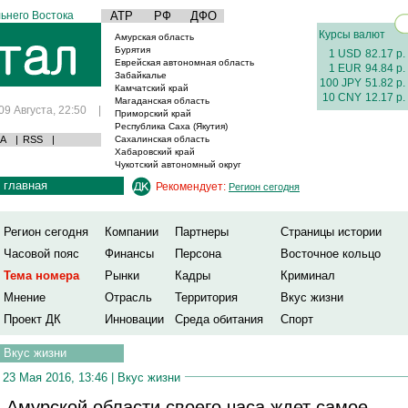
ьнего Востока
АТР
РФ
ДФО
Курсы валют
Амурская область
Бурятия
1 USD
82.17 р.
Еврейская автономная область
1 EUR
94.84 р.
Забайкалье
100 JPY
51.82 р.
Камчатский край
10 CNY
12.17 р.
Магаданская область
09 Августа, 22:50
|
Приморский край
Республика Саха (Якутия)
А
|
RSS
|
Сахалинская область
Хабаровский край
Чукотский автономный округ
главная
Рекомендует:
Регион сегодня
Регион сегодня
Компании
Партнеры
Страницы истории
Часовой пояс
Финансы
Персона
Восточное кольцо
Тема номера
Рынки
Кадры
Криминал
Мнение
Отрасль
Территория
Вкус жизни
Проект ДК
Инновации
Среда обитания
Спорт
Вкус жизни
23 Мая 2016, 13:46 |
Вкус жизни
 Амурской области своего часа ждет самое