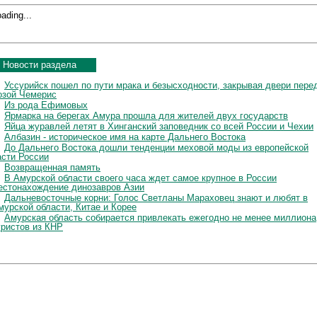
ading...
Новости раздела
Уссурийск пошел по пути мрака и безысходности, закрывая двери пере
озой Чемерис
Из рода Ефимовых
Ярмарка на берегах Амура прошла для жителей двух государств
Яйца журавлей летят в Хинганский заповедник со всей России и Чехии
Албазин - историческое имя на карте Дальнего Востока
До Дальнего Востока дошли тенденции меховой моды из европейской
асти России
Возвращенная память
В Амурской области своего часа ждет самое крупное в России
естонахождение динозавров Азии
Дальневосточные корни: Голос Светланы Мараховец знают и любят в
мурской области, Китае и Корее
Амурская область собирается привлекать ежегодно не менее миллиона
уристов из КНР