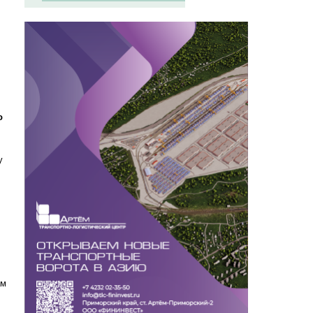
о
у
ам