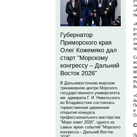
у
л
«
Н
«
у
р
Губернатор
у
Приморского края
о
п
Олег Кожемяко дал
старт "Морскому
С
в
конгрессу – Дальний
м
М
Восток 2026"
м
Р
В Дальневосточном морском
В
тренажерном центре Морского
государственного университета
«
им. адмирала Г. И. Невельского
б
во Владивостоке состоялась
П
торжественная церемония
и
открытия конкурса
О
профессионального мастерства
"Море зовет 2026", одного из
С
самых ярких событий "Морского
конгресса – Дальний Восток
П
2026".