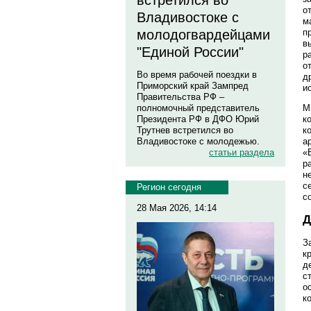
встретился во
о
Владивостоке с
м
молодогвардейцами
п
в
"Единой России"
р
о
Во время рабочей поездки в
д
Приморский край Зампред
и
Правительства РФ –
полномочный представитель
М
Президента РФ в ДФО Юрий
к
Трутнев встретился во
к
Владивостоке с молодежью.
а
статьи раздела
«
р
н
с
Регион сегодня
с
28 Мая 2026, 14:14
Д
З
к
д
с
о
к