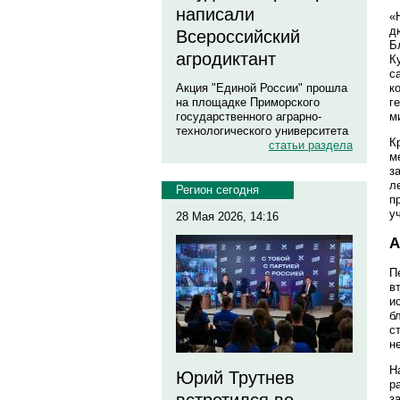
написали
«
д
Всероссийский
Б
агродиктант
К
с
Акция "Единой России" прошла
к
на площадке Приморского
г
государственного аграрно-
м
технологического университета
К
статьи раздела
м
з
л
Регион сегодня
п
у
28 Мая 2026, 14:16
А
П
в
и
б
с
н
Н
Юрий Трутнев
р
з