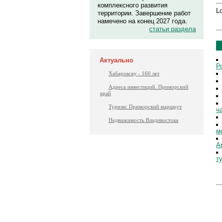
комплексного развития
Lo
территории. Завершение работ
намечено на конец 2027 года.
статьи раздела
Актуально
Р
Хабаровску - 160 лет
Адреса инвестиций. Приморский
край
Туризм: Приморский маршрут
ч
Недвижимость Владивостока
м
А
т