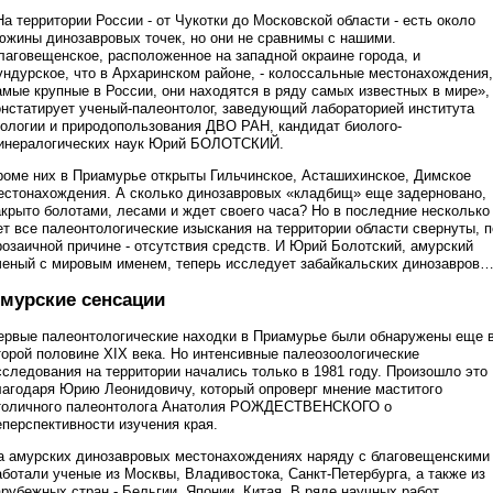
На территории России - от Чукотки до Московской области - есть около
южины динозавровых точек, но они не сравнимы с нашими.
лаговещенское, расположенное на западной окраине города, и
ундурское, что в Архаринском районе, - колоссальные местонахождения,
амые крупные в России, они находятся в ряду самых известных в мире», 
онстатирует ученый-палеонтолог, заведующий лабораторией института
еологии и природопользования ДВО РАН, кандидат биолого-
инералогических наук Юрий БОЛОТСКИЙ.
роме них в Приамурье открыты Гильчинское, Асташихинское, Димское
естонахождения. А сколько динозавровых «кладбищ» еще задерновано,
акрыто болотами, лесами и ждет своего часа? Но в последние несколько
ет все палеонтологические изыскания на территории области свернуты, п
розаичной причине - отсутствия средств. И Юрий Болотский, амурский
ченый с мировым именем, теперь исследует забайкальских динозавров
мурские сенсации
ервые палеонтологические находки в Приамурье были обнаружены еще 
торой половине XIX века. Но интенсивные палеозоологические
сследования на территории начались только в 1981 году. Произошло это
лагодаря Юрию Леонидовичу, который опроверг мнение маститого
толичного палеонтолога Анатолия РОЖДЕСТВЕНСКОГО о
еперспективности изучения края.
а амурских динозавровых местонахождениях наряду с благовещенскими
аботали ученые из Москвы, Владивостока, Санкт-Петербурга, а также из
арубежных стран - Бельгии, Японии, Китая. В ряде научных работ