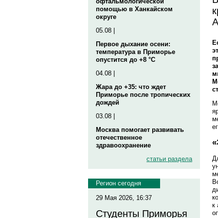
офтальмологической
к
помощью в Ханкайском
округе
А
05.08 |
Е
Первое дыхание осени:
э
температура в Приморье
п
опустится до +8 °C
з
04.08 |
м
М
Жара до +35: что ждет
с
Приморье после тропических
дождей
М
я
03.08 |
м
е
Москва помогает развивать
отечественное
«
здравоохранение
Д
статьи раздела
у
м
В
Регион сегодня
д
к
29 Мая 2026, 16:37
к
Студенты Приморья
о