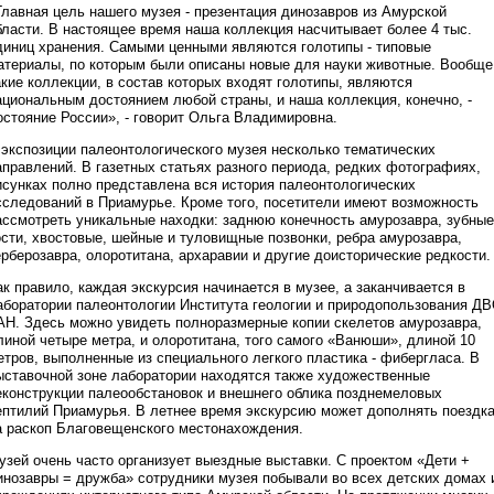
Главная цель нашего музея - презентация динозавров из Амурской
бласти. В настоящее время наша коллекция насчитывает более 4 тыс.
диниц хранения. Самыми ценными являются голотипы - типовые
атериалы, по которым были описаны новые для науки животные. Вообще
акие коллекции, в состав которых входят голотипы, являются
ациональным достоянием любой страны, и наша коллекция, конечно, -
остояние России», - говорит Ольга Владимировна.
 экспозиции палеонтологического музея несколько тематических
аправлений. В газетных статьях разного периода, редких фотографиях,
исунках полно представлена вся история палеонтологических
сследований в Приамурье. Кроме того, посетители имеют возможность
ассмотреть уникальные находки: заднюю конечность амурозавра, зубные
ости, хвостовые, шейные и туловищные позвонки, ребра амурозавра,
ерберозавра, олоротитана, архаравии и другие доисторические редкости.
ак правило, каждая экскурсия начинается в музее, а заканчивается в
аборатории палеонтологии Института геологии и природопользования Д
АН. Здесь можно увидеть полноразмерные копии скелетов амурозавра,
линой четыре метра, и олоротитана, того самого «Ванюши», длиной 10
етров, выполненные из специального легкого пластика - фибергласа. В
ыставочной зоне лаборатории находятся также художественные
еконструкции палеообстановок и внешнего облика позднемеловых
ептилий Приамурья. В летнее время экскурсию может дополнять поездк
а раскоп Благовещенского местонахождения.
узей очень часто организует выездные выставки. С проектом «Дети +
инозавры = дружба» сотрудники музея побывали во всех детских домах 