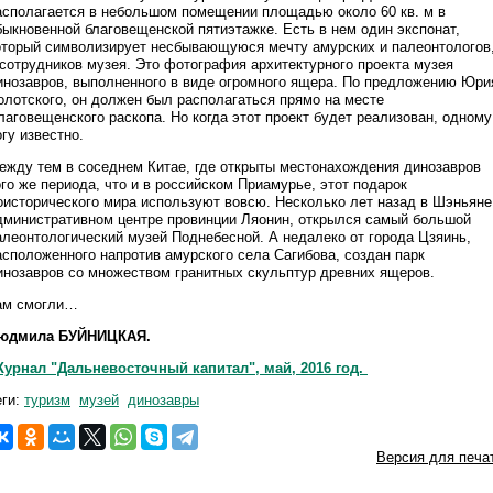
асполагается в небольшом помещении площадью около 60 кв. м в
быкновенной благовещенской пятиэтажке. Есть в нем один экспонат,
оторый символизирует несбывающуюся мечту амурских и палеонтологов
 сотрудников музея. Это фотография архитектурного проекта музея
инозавров, выполненного в виде огромного ящера. По предложению Юри
олотского, он должен был располагаться прямо на месте
лаговещенского раскопа. Но когда этот проект будет реализован, одному
огу известно.
ежду тем в соседнем Китае, где открыты местонахождения динозавров
ого же периода, что и в российском Приамурье, этот подарок
оисторического мира используют вовсю. Несколько лет назад в Шэньяне
дминистративном центре провинции Ляонин, открылся самый большой
алеонтологический музей Поднебесной. А недалеко от города Цзяинь,
асположенного напротив амурского села Сагибова, создан парк
инозавров со множеством гранитных скульптур древних ящеров.
ам смогли…
юдмила БУЙНИЦКАЯ.
урнал "Дальневосточный капитал", май, 2016 год.
еги:
туризм
музей
динозавры
Версия для печа