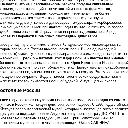
тмечается, что на Благовещенском раскопе получен уникальный
атериал, насчитывающий тысячи костей и костных фрагментов,
ринадлежащих динозаврам, крокодилам, черепахам. Наиболее
ыдающимся достижением стало открытие новых для науки
астительноядных утконосых динозавров - амурозавра и керберозавра,
тличающихся внешними признаками: один из них - с гребнем на голове,
ругой - плоскоголовый. Здесь также впервые выделены новый род
скопаемой черепахи и комплекс плотоядных динозавров.
ировую научную значимость имеет Кундурское местонахождение, на
отором впервые в России выкопан почти полный (без одной задней
онечности) скелет утконосого динозавра нового рода и вида - олоротитан
рхаринский. Среди обывателей этот ящер больше известен под именем
Ванюша» - так его назвали в честь сына Юрия Болотского Ивана, которы
аботая на раскопе, по сути, обнаружил его. Палеонтологам понадобилось
есколько сезонов, чтобы полностью откопать находку. Это было поистин
енсационное открытие. Ведь в палеонтологической среде даже найти
очленение костей считается большой удачей. А тут - целый скелет!
остояние России
а все годы раскопок амурскими палеонтологами собрана одна из самых
рупных в России коллекций доисторических ящеров. С 1997 года в облас
ействует палеонтологический музей, который в настоящее время являет
труктурным подразделением Амурского научного центра ДВО РАН. Его
снователем и первым заведующим был Юрий Болотский. Сейчас
оллективом музея из пяти человек руководит Ольга САШНИНА.