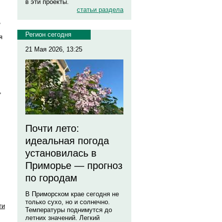
в эти проекты.
статьи раздела
,
Регион сегодня
я
21 Мая 2026, 13:25
,
Почти лето:
идеальная погода
установилась в
Приморье — прогноз
по городам
В Приморском крае сегодня не
только сухо, но и солнечно.
ти
Температуры поднимутся до
летних значений. Легкий