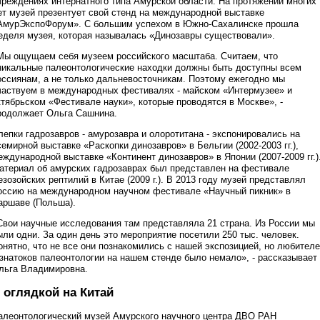
чреждениях интернатного типа Амурской области. На протяжении многих
ет музей презентует свой стенд на международной выставке
АмурЭкспоФорум». С большим успехом в Южно-Сахалинске прошла
еделя музея, которая называлась «Динозавры существовали».
Мы ощущаем себя музеем российского масштаба. Считаем, что
никальные палеонтологические находки должны быть доступны всем
оссиянам, а не только дальневосточникам. Поэтому ежегодно мы
частвуем в международных фестивалях - майском «Интермузее» и
ктябрьском «Фестивале науки», которые проводятся в Москве», -
родолжает Ольга Сашнина.
лепки гадрозавров - амурозавра и олоротитана - экспонировались на
семирной выставке «Раскопки динозавров» в Бельгии (2002-2003 гг.),
еждународной выставке «Континент динозавров» в Японии (2007-2009 гг.)
атериал об амурских гадрозаврах был представлен на фестивале
езозойских рептилий в Китае (2009 г.). В 2013 году музей представлял
оссию на международном научном фестивале «Научный пикник» в
аршаве (Польша).
Свои научные исследования там представляла 21 страна. Из России мы
ыли одни. За один день это мероприятие посетили 250 тыс. человек.
онятно, что не все они познакомились с нашей экспозицией, но любител
 знатоков палеонтологии на нашем стенде было немало», - рассказывает
льга Владимировна.
 оглядкой на Китай
алеонтологический музей Амурского научного центра ДВО РАН