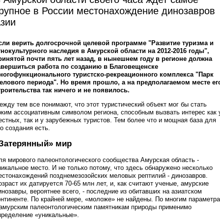
рупное в России местонахождение динозавров
зии
сли верить долгосрочной целевой программе "Развитие туризма и
тнокультурного наследия в Амурской области на 2012-2016 годы",
ринятой почти пять лет назад, в нынешнем году в регионе должна
авершиться работа по созданию в Благовещенске
ногофункционального туристско-рекреационного комплекса "Парк
елового периода". Но время прошло, а на предполагаемом месте ег
троительства так ничего и не появилось.
ежду тем все понимают, что этот туристический объект мог бы стать
рким ассоциативным символом региона, способным вызвать интерес как 
естных, так и у зарубежных туристов. Тем более что и мощная база для
го создания есть.
Затерянный» мир
ля мирового палеонтологического сообщества Амурская область -
никальное место. И не только потому, что здесь обнаружено несколько
естонахождений позднемезозойских меловых рептилий - динозавров.
озраст их датируется 70-65 млн лет, и, как считают ученые, амурские
инозавры, вероятнее всего, - последние из обитавших на азиатском
онтиненте. По крайней мере, «моложе» не найдены. По многим параметр
 амурским палеонтологическим памятникам природы применимо
пределение «уникальные».