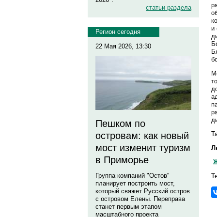
р
статьи раздела
о
к
и
Регион сегодня
д
Б
22 Мая 2026, 13:30
Б
б
М
т
д
а
п
р
д
Пешком по
Т
островам: как новый
мост изменит туризм
Л
в Приморье
Ж
Группа компаний "Остов"
Т
планирует построить мост,
который свяжет Русский остров
с островом Елены. Переправа
станет первым этапом
масштабного проекта