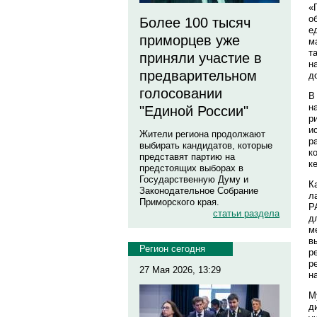
«
о
Более 100 тысяч
е
приморцев уже
м
т
приняли участие в
н
предварительном
д
голосовании
В
н
"Единой России"
р
и
Жители региона продолжают
р
выбирать кандидатов, которые
к
представят партию на
к
предстоящих выборах в
Государственную Думу и
К
Законодательное Собрание
л
Приморского края.
Р
статьи раздела
д
м
в
Регион сегодня
р
р
27 Мая 2026, 13:29
н
М
д