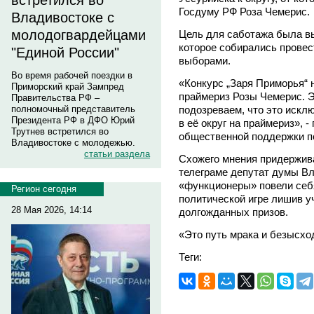
встретился во
Госдуму РФ Роза Чемерис.
Владивостоке с
молодогвардейцами
Цель для саботажа была вы
которое собирались провест
"Единой России"
выборами.
Во время рабочей поездки в
«Конкурс „Заря Приморья“ 
Приморский край Зампред
праймериз Розы Чемерис. Э
Правительства РФ –
подозреваем, что это искл
полномочный представитель
Президента РФ в ДФО Юрий
в её округ на праймериз», 
Трутнев встретился во
общественной поддержки п
Владивостоке с молодежью.
статьи раздела
Схожего мнения придержива
телеграме депутат думы Вл
«функционеры» повели себя
Регион сегодня
политической игре лишив у
28 Мая 2026, 14:14
долгожданных призов.
«Это путь мрака и безысход
Теги: