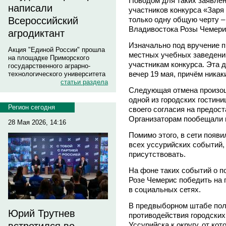
Поводом для таких заявле
написали
участников конкурса «Заря
только одну общую черту –
Всероссийский
Владивостока Розы Чемери
агродиктант
Изначально под вручение п
Акция "Единой России" прошла
местных учебных заведений
на площадке Приморского
участникам конкурса. Эта 
государственного аграрно-
вечер 19 мая, причём ника
технологического университета
статьи раздела
Следующая отмена произошл
одной из городских гостини
Регион сегодня
своего согласия на предос
Организаторам пообещали 
28 Мая 2026, 14:16
Помимо этого, в сети появ
всех уссурийских событий,
присутствовать.
На фоне таких событий о п
Розе Чемерис победить на 
в социальных сетях.
В предвыборном штабе поли
Юрий Трутнев
противодействия городских
Уссурийска к округу, от ко