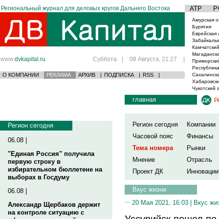
Региональный журнал для деловых кругов Дальнего Востока
АТР
Р
Амурская о
Бурятия
Еврейская 
Забайкаль
Камчатский
Магаданска
www.
dvkapital.ru
Суббота
|
08 Августа, 21:27
|
Приморски
Республика
О КОМПАНИИ
РЕКЛАМА
АРХИВ
|
ПОДПИСКА
|
RSS
|
Сахалинска
Хабаровски
Чукотский 
главная
Р
Регион сегодня
Компании
Регион сегодня
Часовой пояс
Финансы
06.08 |
Тема номера
Рынки
"Единая Россия" получила
Мнение
Отрасль
первую строку в
избирательном бюллетене на
Проект ДК
Инновации
выборах в Госдуму
Вкус жизни
06.08 |
20 Мая 2021, 16:03 |
Вкус жи
Александр Щербаков держит
на контроле ситуацию с
Уссурийск пошел по 