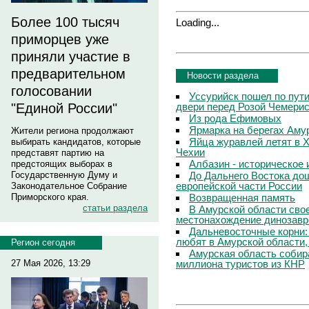
Более 100 тысяч
Loading...
приморцев уже
приняли участие в
предварительном
Новости раздела
голосовании
Уссурийск пошел по пути
двери перед Розой Чемери
"Единой России"
Из рода Ефимовых
Ярмарка на берегах Аму
Жители региона продолжают
Яйца журавлей летят в Х
выбирать кандидатов, которые
Чехии
представят партию на
Албазин - историческое 
предстоящих выборах в
До Дальнего Востока до
Государственную Думу и
европейской части России
Законодательное Собрание
Возвращенная память
Приморского края.
статьи раздела
В Амурской области свое
местонахождение динозавр
Дальневосточные корни:
любят в Амурской области,
Регион сегодня
Амурская область собир
миллиона туристов из КНР
27 Мая 2026, 13:29